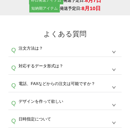
8月7日
発送予定日:
即日発送アイテム
8月10日
発送予定日:
短納期アイテム
よくある質問
注文方法は？
Q
オンデマンドサービスでは、サイトからの受注
A
対応するデータ形式は？
Q
生産にて承っております。デザインツールから
デザインの作成から決済まで完了できます。
デザインツールで対応している画像アップロー
30枚以上やシルク印刷など、大口注文の場合
A
電話、FAXなどからの注文は可能ですか？
Q
ドできるデータ形式は、JPG / PNG / AI / PSD /
は、サポートが担当する
エコバッグコンシェル
PDF 形式になります。データの最大サイズ
や
タンブラーコンシェル
をご利用ください。製
オンデマンドサービスでは、サイトからのご注
は、20MBです。デジカメやスマホで撮影した
作する数量が多ければ多いほど、オンデマンド
A
デザインを作って欲しい
Q
文のみ受け付けております。30個以上のご製
写真などもアップロード可能です。使用できな
サービスよりも低価格で製作することが可能で
作をお考えの方は、サポートが担当する
エコバ
い画像はエラーになります。（※ Illustratorか
す。
うまくデザインができない。印刷するデザイン
ッグコンシェル
や
タンブラーコンシェル
サービ
らの直接入稿には対応していません。AIで保存
A
日時指定について
Q
を作って欲しい。などの場合は、製作数量が
スをご利用頂ければ、電話やFAX、メールなど
し、デザインツールからアップロードして下さ
30個以上であれば、サポート担当が、デザイ
でご注文が可能です。
い）