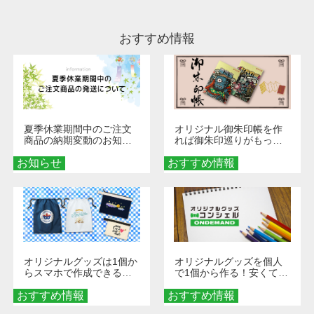
ださい。
おすすめ情報
夏季休業期間中のご注文
オリジナル御朱印帳を作
商品の納期変動のお知ら
れば御朱印巡りがもっと
せ
楽しくなる！1冊からオー
お知らせ
おすすめ情報
ダーメイドする魅力と選
び方
オリジナルグッズは1個か
オリジナルグッズを個人
らスマホで作成できる！
で1個から作る！安くて簡
旅行や遠征がもっと楽し
単なオンデマンド制作の
おすすめ情報
くなる巾着＆ポーチ活用
おすすめ情報
秘訣
術