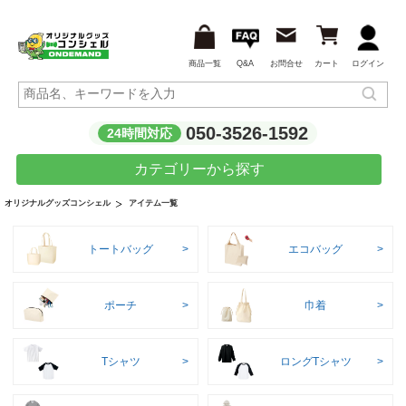
商品一覧
Q&A
お問合せ
カート
ログイン
050-3526-1592
24時間対応
カテゴリーから探す
アイテム一覧
オリジナルグッズコンシェル
トートバッグ
エコバッグ
ポーチ
巾着
Tシャツ
ロングTシャツ