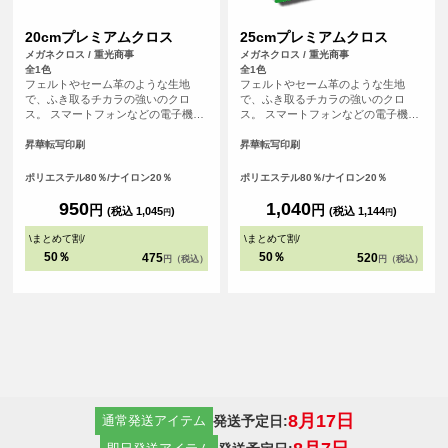
20cmプレミアムクロス
25cmプレミアムクロス
メガネクロス / 重光商事
メガネクロス / 重光商事
全1色
全1色
フェルトやセーム革のような生地
フェルトやセーム革のような生地
で、ふき取るチカラの強いのクロ
で、ふき取るチカラの強いのクロ
ス。 スマートフォンなどの電子機器
ス。 スマートフォンなどの電子機器
や金属のふき取り、メガネ拭きにお
や金属のふき取り、メガネ拭きにお
すすめです。
すすめです。
昇華転写印刷
昇華転写印刷
ポリエステル80％/ナイロン20％
ポリエステル80％/ナイロン20％
950
1,040
円
円
(税込 1,045
)
(税込 1,144
)
円
円
\
まとめて割
/
\
まとめて割
/
50％
50％
475
520
円（税込）
円（税込）
8月17日
発送予定日:
通常発送アイテム