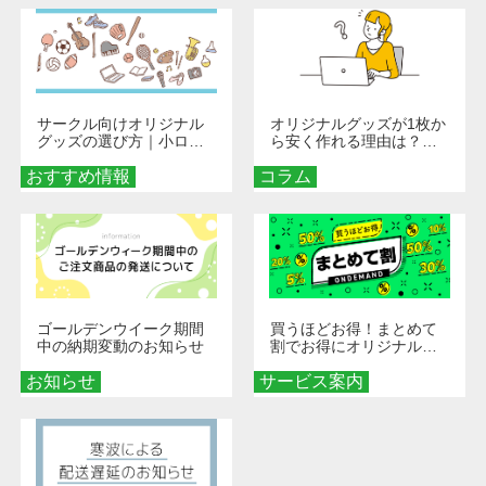
サークル向けオリジナル
オリジナルグッズが1枚か
グッズの選び方｜小ロッ
ら安く作れる理由は？オ
ト・低予算で団結力を高
ンデマンド印刷の仕組み
おすすめ情報
める秘訣
コラム
とメリットを解説
ゴールデンウイーク期間
買うほどお得！まとめて
中の納期変動のお知らせ
割でお得にオリジナルグ
ッズを手に入れよう！
お知らせ
サービス案内