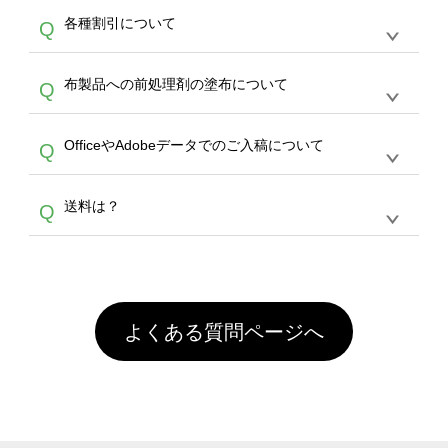
恐れ入りますが、日時指定は承っておりませ
ン作成のお手伝いをすることが可能です。
エコ
A
各種割引について
Q
ん。発送後18時以降に配送業者・伝票番号を
バッグコンシェル
や
タンブラーコンシェル
サー
メールでお知らせいたしますので、直接配送業
ビスをご利用ください。(※ 30個以下の場合
【まとめて割】5枚以上でご注文枚数に応じて
者にご連絡いただき調整をお願い致します。
は、デザインツールをご利用ください)
A
布製品への前処理剤の塗布について
Q
カート内で自動的に割引(最大50%)が適用され
ます。 【付与ポイント】購入金額の1％が1ポ
【濃色インクジェット印刷による仕上がりの注
イントとして付与され、次回ご注文時に1ポイ
A
OfficeやAdobeデータでのご入稿について
Q
意点（前処理剤）】カラー生地（Tシャツのホ
ント＝1円としてお使いいただけます。ポイン
ワイト、トートバッグのナチュラル、ホワイト
トは発送完了の翌日に付与され、次回ご注文時
各種形式のデータを直接ご入稿することは出来
以外）のプリントは、濃色インクジェット印刷
からご利用頂けます。ポイントの有効期限は一
A
送料は？
Q
ません。いずれのデータも該当デザインのみ画
といって、プリントを定着させるための処理剤
年間です。【会員ランク】過去10カ月のご注
像(JPEG,PNG,GIF,PDF)に変換、またはAdobe
を塗布しており、短納期・低価格で商品をお届
文回数により会員ランク割引(最大5%)が適用
全国一律290円(税抜)です。また4,000円(税抜)
データ(AI,PSD)で保存して頂き、デザインツー
けするため、処理剤は塗布されたままの状態で
されます。※ログインしてからご注文頂いたも
A
以上のご注文で送料無料とさせて頂いておりま
ル上にアップロードをお願い致します。
出荷を行っております。処理剤自体は人体に無
のに限ります。(同じメールアドレスでご注文
す。「まとめて割」「ポイント」「ランク割
害な性質で、水洗いで落とすことが可能です。
頂いても、ログインがされていなければ、ラン
引」などによるお値引きで4,000円未満になる
お手数ですが、お客様ご自身にて着用前に落と
クにカウントがされません。
よくある質問ページへ
場合は送料がかかりますので、ご注意くださ
していただけますようお願いいたします。※1
い。
通常注文・直送機能でのご注文に関わらず、前
処理剤が残った状態でお届けとなる場合がござ
います。※2 濃色は淡色に比べ処理剤が目立ち
やすく、1回の水洗いでは落ちない場合があり
ます、徐々に軽減されますのでどうかご安心く