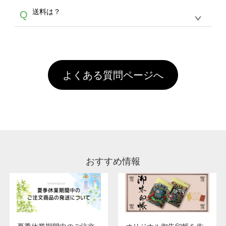
各種形式のデータを直接ご入稿することは出来
以外）のプリントは、濃色インクジェット印刷
からご利用頂けます。ポイントの有効期限は一
A
送料は？
Q
ません。いずれのデータも該当デザインのみ画
といって、プリントを定着させるための処理剤
年間です。【会員ランク】過去10カ月のご注
像(JPEG,PNG,GIF,PDF)に変換、またはAdobe
を塗布しており、短納期・低価格で商品をお届
文回数により会員ランク割引(最大5%)が適用
全国一律290円(税抜)です。また4,000円(税抜)
データ(AI,PSD)で保存して頂き、デザインツー
けするため、処理剤は塗布されたままの状態で
されます。※ログインしてからご注文頂いたも
A
以上のご注文で送料無料とさせて頂いておりま
ル上にアップロードをお願い致します。
出荷を行っております。処理剤自体は人体に無
のに限ります。(同じメールアドレスでご注文
す。「まとめて割」「ポイント」「ランク割
害な性質で、水洗いで落とすことが可能です。
頂いても、ログインがされていなければ、ラン
引」などによるお値引きで4,000円未満になる
お手数ですが、お客様ご自身にて着用前に落と
クにカウントがされません。
よくある質問ページへ
場合は送料がかかりますので、ご注意くださ
していただけますようお願いいたします。※1
い。
通常注文・直送機能でのご注文に関わらず、前
処理剤が残った状態でお届けとなる場合がござ
います。※2 濃色は淡色に比べ処理剤が目立ち
やすく、1回の水洗いでは落ちない場合があり
ます、徐々に軽減されますのでどうかご安心く
ださい。
おすすめ情報