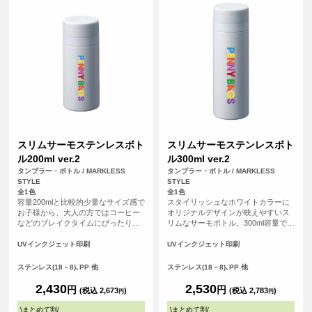
スリムサーモステンレスボト
スリムサーモステンレスボト
ル200ml ver.2
ル300ml ver.2
タンブラー・ボトル / MARKLESS
タンブラー・ボトル / MARKLESS
STYLE
STYLE
全1色
全1色
容量200mlと比較的少量なサイズ感で
スタイリッシュなホワイトカラーに
お子様から、大人の方ではコーヒー
オリジナルデザインが映えやすいス
などのブレイクタイムにぴったりな
リムなサーモボトル。300ml容量で日
サーモボトルです。内部はメッキ加
常使いからアウトドア、プレゼント
工で保温保冷機能を高め、ステンレ
などにもおすすめなアイテムです。
UVインクジェット印刷
UVインクジェット印刷
スの薄さにこだわることで軽量化
オリジナルデザインをいれて特別な
に。見た目以上にスタイリッシュで
オリジナルグッズがご制作いただけ
ステンレス(18－8)､PP 他
ステンレス(18－8)､PP 他
機能的なボトルになっています。
ます。
2,430
2,530
円
円
(税込 2,673
)
(税込 2,783
)
円
円
\
まとめて割
/
\
まとめて割
/