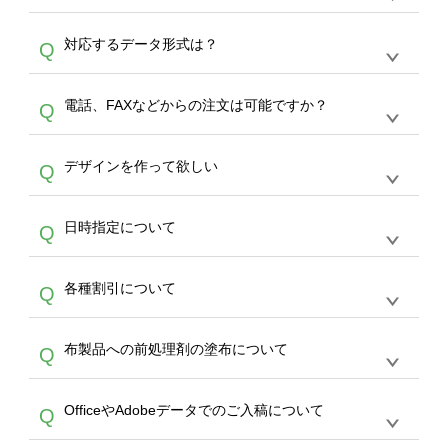
オンデマンドサービスでは、サイトからの受注
A
対応するデータ形式は？
Q
生産にて承っております。デザインツールから
デザインの作成から決済まで完了できます。
デザインツールで対応している画像アップロー
30枚以上やシルク印刷など、大口注文の場合
A
電話、FAXなどからの注文は可能ですか？
Q
ドできるデータ形式は、JPG / PNG / AI / PSD /
は、サポートが担当する
エコバッグコンシェル
PDF 形式になります。データの最大サイズ
や
タンブラーコンシェル
をご利用ください。製
オンデマンドサービスでは、サイトからのご注
は、20MBです。デジカメやスマホで撮影した
作する数量が多ければ多いほど、オンデマンド
A
デザインを作って欲しい
Q
文のみ受け付けております。30個以上のご製
写真などもアップロード可能です。使用できな
サービスよりも低価格で製作することが可能で
作をお考えの方は、サポートが担当する
エコバ
い画像はエラーになります。（※ Illustratorか
す。
うまくデザインができない。印刷するデザイン
ッグコンシェル
や
タンブラーコンシェル
サービ
らの直接入稿には対応していません。AIで保存
A
日時指定について
Q
を作って欲しい。などの場合は、製作数量が
スをご利用頂ければ、電話やFAX、メールなど
し、デザインツールからアップロードして下さ
30個以上であれば、サポート担当が、デザイ
でご注文が可能です。
い）
恐れ入りますが、日時指定は承っておりませ
ン作成のお手伝いをすることが可能です。
エコ
A
各種割引について
Q
ん。発送後18時以降に配送業者・伝票番号を
バッグコンシェル
や
タンブラーコンシェル
サー
メールでお知らせいたしますので、直接配送業
ビスをご利用ください。(※ 30個以下の場合
【まとめて割】5枚以上でご注文枚数に応じて
者にご連絡いただき調整をお願い致します。
は、デザインツールをご利用ください)
A
布製品への前処理剤の塗布について
Q
カート内で自動的に割引(最大50%)が適用され
ます。 【付与ポイント】購入金額の1％が1ポ
【濃色インクジェット印刷による仕上がりの注
イントとして付与され、次回ご注文時に1ポイ
A
OfficeやAdobeデータでのご入稿について
Q
意点（前処理剤）】カラー生地（Tシャツのホ
ント＝1円としてお使いいただけます。ポイン
ワイト、トートバッグのナチュラル、ホワイト
トは発送完了の翌日に付与され、次回ご注文時