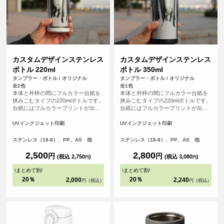
カスタムデザインステンレス
カスタムデザインステンレス
ボトル 220ml
ボトル 350ml
タンブラー・ボトル / オリジナル
タンブラー・ボトル / オリジナル
全2色
全1色
本体と外枠の間にフルカラー台紙を
本体と外枠の間にフルカラー台紙を
挟みこむタイプの220mlボトルです。
挟みこむタイプの220mlボトルです。
台紙にはフルカラープリントが出来
台紙にはフルカラープリントが出来
るので、写真やカラフルなイラスト
るので、写真やカラフルなイラスト
もOK、手書きのデザイン等、自由自
もOK、手書きのデザイン等、自由自
UVインクジェット印刷
UVインクジェット印刷
在に描くことが出来ます。みんなで
在に描くことが出来ます。みんなで
描いたデザイン等、チームやご卒業
描いたデザイン等、チームやご卒業
ステンレス（18-8）、PP、AS 他
ステンレス（18-8）、PP、AS 他
記念品として、思い出に残せる商品
記念品として、思い出に残せる商品
です。
です。
2,500
2,800
円
円
(税込 2,750
)
(税込 3,080
)
円
円
\
まとめて割
/
\
まとめて割
/
20％
20％
2,000
2,240
円（税込）
円（税込）