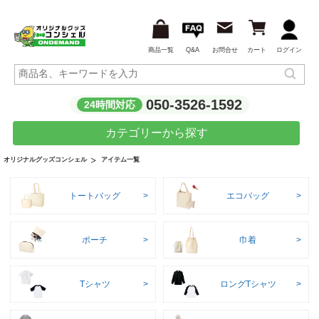
商品一覧
Q&A
お問合せ
カート
ログイン
050-3526-1592
24時間対応
カテゴリーから探す
アイテム一覧
オリジナルグッズコンシェル
トートバッグ
エコバッグ
ポーチ
巾着
Tシャツ
ロングTシャツ