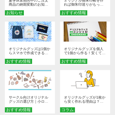
夏季休業期間中のご注文
オリジナル御朱印帳を作
商品の納期変動のお知ら
れば御朱印巡りがもっと
せ
楽しくなる！1冊からオー
お知らせ
おすすめ情報
ダーメイドする魅力と選
び方
オリジナルグッズは1個か
オリジナルグッズを個人
らスマホで作成できる！
で1個から作る！安くて簡
旅行や遠征がもっと楽し
単なオンデマンド制作の
おすすめ情報
くなる巾着＆ポーチ活用
おすすめ情報
秘訣
術
サークル向けオリジナル
オリジナルグッズが1枚か
グッズの選び方｜小ロッ
ら安く作れる理由は？オ
ト・低予算で団結力を高
ンデマンド印刷の仕組み
おすすめ情報
める秘訣
コラム
とメリットを解説