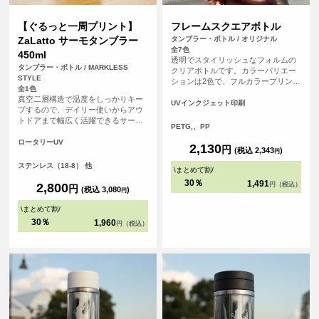
【ぐるっと一周プリント】
フレームスクエアボトル
ZaLatto サーモタンブラー
タンブラー・ボトル / オリジナル
全7色
450ml
透明でスタイリッシュなフォルムの
タンブラー・ボトル / MARKLESS
クリアボトルです。カラーバリエー
STYLE
ションは2色で、フルカラープリント
全1色
できます。
真空二層構造で温度をしっかりキー
UVインクジェット印刷
プするので、デイリー使いからアウ
トドアまで幅広く活躍できるサーモ
PETG,、PP
タンブラーです。タンブラーに対し
てぐるっと360°のフルカラープリン
ロータリーUV
2,130
円
(税込 2,343
)
トが可能なので、デザインの幅が広
円
がります。
ステンレス（18-8） 他
\
まとめて割
/
30％
1,491
2,800
円（税込）
円
(税込 3,080
)
円
\
まとめて割
/
30％
1,960
円（税込）