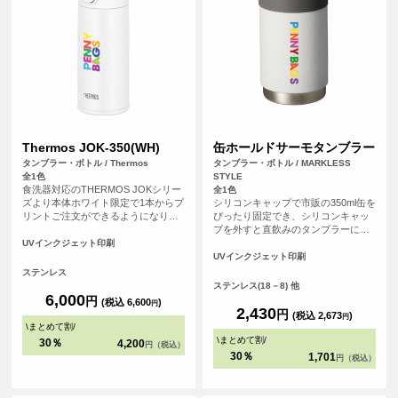
Thermos JOK-350(WH)
缶ホールドサーモタンブラー
タンブラー・ボトル / Thermos
タンブラー・ボトル / MARKLESS
全1色
STYLE
食洗器対応のTHERMOS JOKシリー
全1色
ズより本体ホワイト限定で1本からプ
シリコンキャップで市販の350ml缶を
リントご注文ができるようになりま
ぴったり固定でき、シリコンキャッ
した。THERMOSは魔法瓶構造だか
プを外すと直飲みのタンブラーに
ら高い保温・保冷力を備えていま
も。直飲みの際にはシリコンキャッ
UVインクジェット印刷
す。本体はざらっとしたマットな手
プを底面に取り付けることで滑り止
UVインクジェット印刷
触りで高級感のある本体です。食洗
めに。本体はザラっとしたシボ塗装
ステンレス
器にも対応可能。サーモス
で持っても滑りにくい仕様になって
ステンレス(18－8) 他
（THERMOS）製品は記念品や贈り
います。
6,000
円
(税込 6,600
)
円
物としておすすめなアイテムです。
2,430
円
(税込 2,673
)
円
<br> ※在庫限りで販売終了の商品で
\
まとめて割
/
す。予めご了承ください。
\
まとめて割
/
30％
4,200
円（税込）
30％
1,701
円（税込）