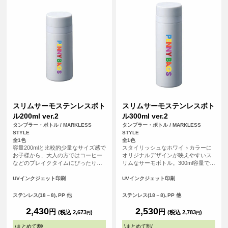
スリムサーモステンレスボト
スリムサーモステンレスボト
ル200ml ver.2
ル300ml ver.2
タンブラー・ボトル / MARKLESS
タンブラー・ボトル / MARKLESS
STYLE
STYLE
全1色
全1色
容量200mlと比較的少量なサイズ感で
スタイリッシュなホワイトカラーに
お子様から、大人の方ではコーヒー
オリジナルデザインが映えやすいス
などのブレイクタイムにぴったりな
リムなサーモボトル。300ml容量で日
サーモボトルです。内部はメッキ加
常使いからアウトドア、プレゼント
工で保温保冷機能を高め、ステンレ
などにもおすすめなアイテムです。
UVインクジェット印刷
UVインクジェット印刷
スの薄さにこだわることで軽量化
オリジナルデザインをいれて特別な
に。見た目以上にスタイリッシュで
オリジナルグッズがご制作いただけ
ステンレス(18－8)､PP 他
ステンレス(18－8)､PP 他
機能的なボトルになっています。
ます。
2,430
2,530
円
円
(税込 2,673
)
(税込 2,783
)
円
円
\
まとめて割
/
\
まとめて割
/