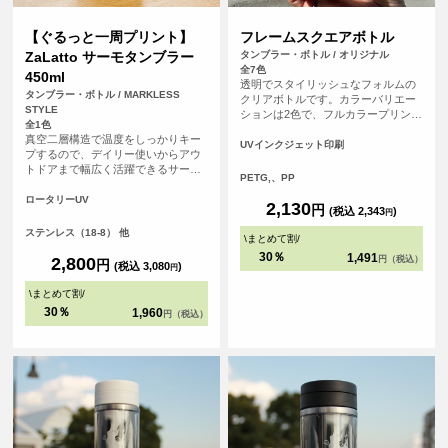
【ぐるっと一周プリント】
フレームスクエアボトル
ZaLatto サーモタンブラー
タンブラー・ボトル / オリジナル
全7色
450ml
透明でスタイリッシュなフォルムの
タンブラー・ボトル / MARKLESS
クリアボトルです。カラーバリエー
STYLE
ションは2色で、フルカラープリント
全1色
できます。
真空二層構造で温度をしっかりキー
UVインクジェット印刷
プするので、デイリー使いからアウ
トドアまで幅広く活躍できるサーモ
PETG,、PP
タンブラーです。タンブラーに対し
てぐるっと360°のフルカラープリン
ロータリーUV
2,130
円
(税込 2,343
)
トが可能なので、デザインの幅が広
円
がります。
ステンレス（18-8） 他
\
まとめて割
/
30％
1,491
2,800
円（税込）
円
(税込 3,080
)
円
\
まとめて割
/
30％
1,960
円（税込）