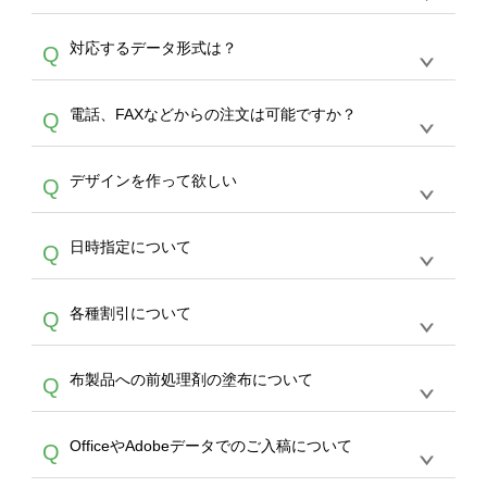
オンデマンドサービスでは、サイトからの受注
A
対応するデータ形式は？
Q
生産にて承っております。デザインツールから
デザインの作成から決済まで完了できます。
デザインツールで対応している画像アップロー
30枚以上やシルク印刷など、大口注文の場合
A
電話、FAXなどからの注文は可能ですか？
Q
ドできるデータ形式は、JPG / PNG / AI / PSD /
は、サポートが担当する
エコバッグコンシェル
PDF 形式になります。データの最大サイズ
や
タンブラーコンシェル
をご利用ください。製
オンデマンドサービスでは、サイトからのご注
は、20MBです。デジカメやスマホで撮影した
作する数量が多ければ多いほど、オンデマンド
A
デザインを作って欲しい
Q
文のみ受け付けております。30個以上のご製
写真などもアップロード可能です。使用できな
サービスよりも低価格で製作することが可能で
作をお考えの方は、サポートが担当する
エコバ
い画像はエラーになります。（※ Illustratorか
す。
うまくデザインができない。印刷するデザイン
ッグコンシェル
や
タンブラーコンシェル
サービ
らの直接入稿には対応していません。AIで保存
A
日時指定について
Q
を作って欲しい。などの場合は、製作数量が
スをご利用頂ければ、電話やFAX、メールなど
し、デザインツールからアップロードして下さ
30個以上であれば、サポート担当が、デザイ
でご注文が可能です。
い）
恐れ入りますが、日時指定は承っておりませ
ン作成のお手伝いをすることが可能です。
エコ
A
各種割引について
Q
ん。発送後18時以降に配送業者・伝票番号を
バッグコンシェル
や
タンブラーコンシェル
サー
メールでお知らせいたしますので、直接配送業
ビスをご利用ください。(※ 30個以下の場合
【まとめて割】5枚以上でご注文枚数に応じて
者にご連絡いただき調整をお願い致します。
は、デザインツールをご利用ください)
A
布製品への前処理剤の塗布について
Q
カート内で自動的に割引(最大50%)が適用され
ます。 【付与ポイント】購入金額の1％が1ポ
【濃色インクジェット印刷による仕上がりの注
イントとして付与され、次回ご注文時に1ポイ
A
OfficeやAdobeデータでのご入稿について
Q
意点（前処理剤）】カラー生地（Tシャツのホ
ント＝1円としてお使いいただけます。ポイン
ワイト、トートバッグのナチュラル、ホワイト
トは発送完了の翌日に付与され、次回ご注文時