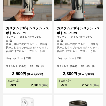
カスタムデザインステンレス
カスタムデザインステンレス
ボトル 220ml
ボトル 350ml
タンブラー・ボトル / オリジナル
タンブラー・ボトル / オリジナル
全2色
全1色
本体と外枠の間にフルカラー台紙を
本体と外枠の間にフルカラー台紙を
挟みこむタイプの220mlボトルです。
挟みこむタイプの220mlボトルです。
台紙にはフルカラープリントが出来
台紙にはフルカラープリントが出来
るので、写真やカラフルなイラスト
るので、写真やカラフルなイラスト
もOK、手書きのデザイン等、自由自
もOK、手書きのデザイン等、自由自
UVインクジェット印刷
UVインクジェット印刷
在に描くことが出来ます。みんなで
在に描くことが出来ます。みんなで
描いたデザイン等、チームやご卒業
描いたデザイン等、チームやご卒業
ステンレス（18-8）、PP、AS 他
ステンレス（18-8）、PP、AS 他
記念品として、思い出に残せる商品
記念品として、思い出に残せる商品
です。
です。
2,500
2,800
円
円
(税込 2,750
)
(税込 3,080
)
円
円
\
まとめて割
/
\
まとめて割
/
20％
20％
2,000
2,240
円（税込）
円（税込）