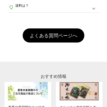
各種形式のデータを直接ご入稿することは出来
以外）のプリントは、濃色インクジェット印刷
からご利用頂けます。ポイントの有効期限は一
A
送料は？
Q
ません。いずれのデータも該当デザインのみ画
といって、プリントを定着させるための処理剤
年間です。【会員ランク】過去10カ月のご注
像(JPEG,PNG,GIF,PDF)に変換、またはAdobe
を塗布しており、短納期・低価格で商品をお届
文回数により会員ランク割引(最大5%)が適用
全国一律290円(税抜)です。また4,000円(税抜)
データ(AI,PSD)で保存して頂き、デザインツー
けするため、処理剤は塗布されたままの状態で
されます。※ログインしてからご注文頂いたも
A
以上のご注文で送料無料とさせて頂いておりま
ル上にアップロードをお願い致します。
出荷を行っております。処理剤自体は人体に無
のに限ります。(同じメールアドレスでご注文
す。「まとめて割」「ポイント」「ランク割
害な性質で、水洗いで落とすことが可能です。
頂いても、ログインがされていなければ、ラン
引」などによるお値引きで4,000円未満になる
お手数ですが、お客様ご自身にて着用前に落と
クにカウントがされません。
よくある質問ページへ
場合は送料がかかりますので、ご注意くださ
していただけますようお願いいたします。※1
い。
通常注文・直送機能でのご注文に関わらず、前
処理剤が残った状態でお届けとなる場合がござ
います。※2 濃色は淡色に比べ処理剤が目立ち
やすく、1回の水洗いでは落ちない場合があり
ます、徐々に軽減されますのでどうかご安心く
ださい。
おすすめ情報