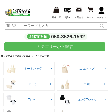
商品一覧
Q&A
お問合せ
カート
ログイン
050-3526-1592
24時間対応
カテゴリーから探す
アイテム一覧
オリジナルグッズコンシェル
トートバッグ
エコバッグ
ポーチ
巾着
Tシャツ
ロングTシャツ