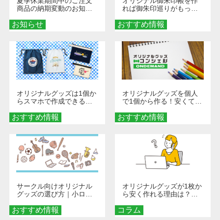
夏季休業期間中のご注文
オリジナル御朱印帳を作
商品の納期変動のお知ら
れば御朱印巡りがもっと
せ
楽しくなる！1冊からオー
お知らせ
おすすめ情報
ダーメイドする魅力と選
び方
オリジナルグッズは1個か
オリジナルグッズを個人
らスマホで作成できる！
で1個から作る！安くて簡
旅行や遠征がもっと楽し
単なオンデマンド制作の
おすすめ情報
くなる巾着＆ポーチ活用
おすすめ情報
秘訣
術
サークル向けオリジナル
オリジナルグッズが1枚か
グッズの選び方｜小ロッ
ら安く作れる理由は？オ
ト・低予算で団結力を高
ンデマンド印刷の仕組み
おすすめ情報
める秘訣
コラム
とメリットを解説