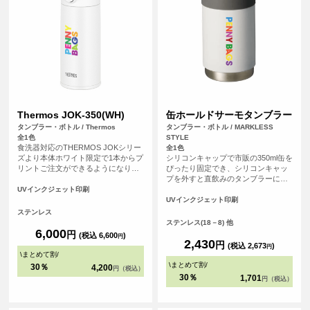
Thermos JOK-350(WH)
缶ホールドサーモタンブラー
タンブラー・ボトル / Thermos
タンブラー・ボトル / MARKLESS
全1色
STYLE
食洗器対応のTHERMOS JOKシリー
全1色
ズより本体ホワイト限定で1本からプ
シリコンキャップで市販の350ml缶を
リントご注文ができるようになりま
ぴったり固定でき、シリコンキャッ
した。THERMOSは魔法瓶構造だか
プを外すと直飲みのタンブラーに
ら高い保温・保冷力を備えていま
も。直飲みの際にはシリコンキャッ
UVインクジェット印刷
す。本体はざらっとしたマットな手
プを底面に取り付けることで滑り止
UVインクジェット印刷
触りで高級感のある本体です。食洗
めに。本体はザラっとしたシボ塗装
ステンレス
器にも対応可能。サーモス
で持っても滑りにくい仕様になって
ステンレス(18－8) 他
（THERMOS）製品は記念品や贈り
います。
6,000
円
(税込 6,600
)
円
物としておすすめなアイテムです。
2,430
円
(税込 2,673
)
円
<br> ※在庫限りで販売終了の商品で
\
まとめて割
/
す。予めご了承ください。
\
まとめて割
/
30％
4,200
円（税込）
30％
1,701
円（税込）