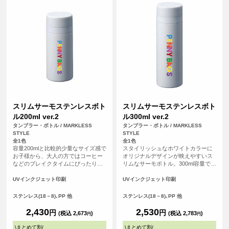
スリムサーモステンレスボト
スリムサーモステンレスボト
ル200ml ver.2
ル300ml ver.2
タンブラー・ボトル / MARKLESS
タンブラー・ボトル / MARKLESS
STYLE
STYLE
全1色
全1色
容量200mlと比較的少量なサイズ感で
スタイリッシュなホワイトカラーに
お子様から、大人の方ではコーヒー
オリジナルデザインが映えやすいス
などのブレイクタイムにぴったりな
リムなサーモボトル。300ml容量で日
サーモボトルです。内部はメッキ加
常使いからアウトドア、プレゼント
工で保温保冷機能を高め、ステンレ
などにもおすすめなアイテムです。
UVインクジェット印刷
UVインクジェット印刷
スの薄さにこだわることで軽量化
オリジナルデザインをいれて特別な
に。見た目以上にスタイリッシュで
オリジナルグッズがご制作いただけ
ステンレス(18－8)､PP 他
ステンレス(18－8)､PP 他
機能的なボトルになっています。
ます。
2,430
2,530
円
円
(税込 2,673
)
(税込 2,783
)
円
円
\
まとめて割
/
\
まとめて割
/