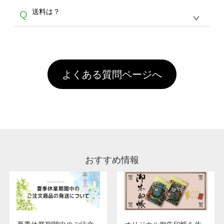
各種形式のデータを直接ご入稿することは出来
以外）のプリントは、濃色インクジェット印刷
からご利用頂けます。ポイントの有効期限は一
A
送料は？
Q
ません。いずれのデータも該当デザインのみ画
といって、プリントを定着させるための処理剤
年間です。【会員ランク】過去10カ月のご注
像(JPEG,PNG,GIF,PDF)に変換、またはAdobe
を塗布しており、短納期・低価格で商品をお届
文回数により会員ランク割引(最大5%)が適用
全国一律290円(税抜)です。また4,000円(税抜)
データ(AI,PSD)で保存して頂き、デザインツー
けするため、処理剤は塗布されたままの状態で
されます。※ログインしてからご注文頂いたも
A
以上のご注文で送料無料とさせて頂いておりま
ル上にアップロードをお願い致します。
出荷を行っております。処理剤自体は人体に無
のに限ります。(同じメールアドレスでご注文
す。「まとめて割」「ポイント」「ランク割
害な性質で、水洗いで落とすことが可能です。
頂いても、ログインがされていなければ、ラン
引」などによるお値引きで4,000円未満になる
お手数ですが、お客様ご自身にて着用前に落と
クにカウントがされません。
よくある質問ページへ
場合は送料がかかりますので、ご注意くださ
していただけますようお願いいたします。※1
い。
通常注文・直送機能でのご注文に関わらず、前
処理剤が残った状態でお届けとなる場合がござ
います。※2 濃色は淡色に比べ処理剤が目立ち
やすく、1回の水洗いでは落ちない場合があり
ます、徐々に軽減されますのでどうかご安心く
ださい。
おすすめ情報