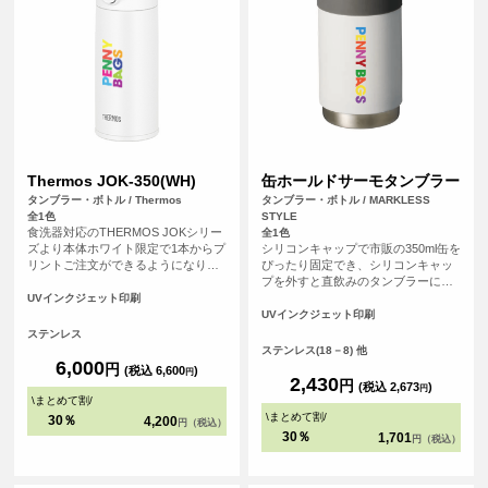
Thermos JOK-350(WH)
缶ホールドサーモタンブラー
タンブラー・ボトル / Thermos
タンブラー・ボトル / MARKLESS
全1色
STYLE
食洗器対応のTHERMOS JOKシリー
全1色
ズより本体ホワイト限定で1本からプ
シリコンキャップで市販の350ml缶を
リントご注文ができるようになりま
ぴったり固定でき、シリコンキャッ
した。THERMOSは魔法瓶構造だか
プを外すと直飲みのタンブラーに
ら高い保温・保冷力を備えていま
も。直飲みの際にはシリコンキャッ
UVインクジェット印刷
す。本体はざらっとしたマットな手
プを底面に取り付けることで滑り止
UVインクジェット印刷
触りで高級感のある本体です。食洗
めに。本体はザラっとしたシボ塗装
ステンレス
器にも対応可能。サーモス
で持っても滑りにくい仕様になって
ステンレス(18－8) 他
（THERMOS）製品は記念品や贈り
います。
6,000
円
(税込 6,600
)
円
物としておすすめなアイテムです。
2,430
円
(税込 2,673
)
円
<br> ※在庫限りで販売終了の商品で
\
まとめて割
/
す。予めご了承ください。
\
まとめて割
/
30％
4,200
円（税込）
30％
1,701
円（税込）