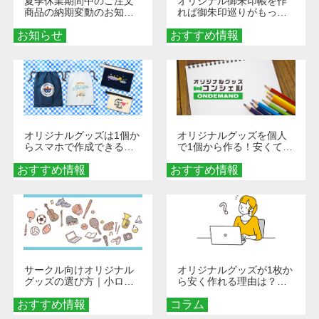
夏季休業期間中のご注文
オリジナル御朱印帳を作
商品の納期変動のお知ら
れば御朱印巡りがもっと
せ
楽しくなる！1冊からオー
お知らせ
おすすめ情報
ダーメイドする魅力と選
び方
オリジナルグッズは1個か
オリジナルグッズを個人
らスマホで作成できる！
で1個から作る！安くて簡
旅行や遠征がもっと楽し
単なオンデマンド制作の
おすすめ情報
くなる巾着＆ポーチ活用
おすすめ情報
秘訣
術
サークル向けオリジナル
オリジナルグッズが1枚か
グッズの選び方｜小ロッ
ら安く作れる理由は？オ
ト・低予算で団結力を高
ンデマンド印刷の仕組み
おすすめ情報
める秘訣
コラム
とメリットを解説