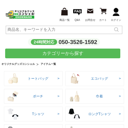
商品一覧
Q&A
お問合せ
カート
ログイン
050-3526-1592
24時間対応
カテゴリーから探す
アイテム一覧
オリジナルグッズコンシェル
トートバッグ
エコバッグ
ポーチ
巾着
Tシャツ
ロングTシャツ