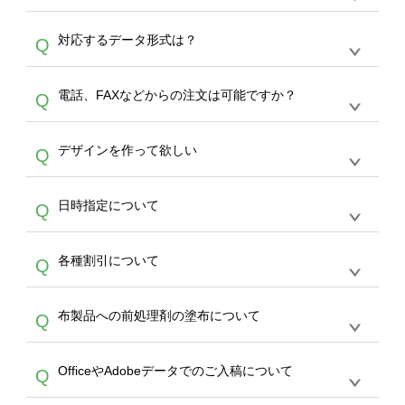
オンデマンドサービスでは、サイトからの受注
A
対応するデータ形式は？
Q
生産にて承っております。デザインツールから
デザインの作成から決済まで完了できます。
デザインツールで対応している画像アップロー
30枚以上やシルク印刷など、大口注文の場合
A
電話、FAXなどからの注文は可能ですか？
Q
ドできるデータ形式は、JPG / PNG / AI / PSD /
は、サポートが担当する
エコバッグコンシェル
PDF 形式になります。データの最大サイズ
や
タンブラーコンシェル
をご利用ください。製
オンデマンドサービスでは、サイトからのご注
は、20MBです。デジカメやスマホで撮影した
作する数量が多ければ多いほど、オンデマンド
A
デザインを作って欲しい
Q
文のみ受け付けております。30個以上のご製
写真などもアップロード可能です。使用できな
サービスよりも低価格で製作することが可能で
作をお考えの方は、サポートが担当する
エコバ
い画像はエラーになります。（※ Illustratorか
す。
うまくデザインができない。印刷するデザイン
ッグコンシェル
や
タンブラーコンシェル
サービ
らの直接入稿には対応していません。AIで保存
A
日時指定について
Q
を作って欲しい。などの場合は、製作数量が
スをご利用頂ければ、電話やFAX、メールなど
し、デザインツールからアップロードして下さ
30個以上であれば、サポート担当が、デザイ
でご注文が可能です。
い）
恐れ入りますが、日時指定は承っておりませ
ン作成のお手伝いをすることが可能です。
エコ
A
各種割引について
Q
ん。発送後18時以降に配送業者・伝票番号を
バッグコンシェル
や
タンブラーコンシェル
サー
メールでお知らせいたしますので、直接配送業
ビスをご利用ください。(※ 30個以下の場合
【まとめて割】5枚以上でご注文枚数に応じて
者にご連絡いただき調整をお願い致します。
は、デザインツールをご利用ください)
A
布製品への前処理剤の塗布について
Q
カート内で自動的に割引(最大50%)が適用され
ます。 【付与ポイント】購入金額の1％が1ポ
【濃色インクジェット印刷による仕上がりの注
イントとして付与され、次回ご注文時に1ポイ
A
OfficeやAdobeデータでのご入稿について
Q
意点（前処理剤）】カラー生地（Tシャツのホ
ント＝1円としてお使いいただけます。ポイン
ワイト、トートバッグのナチュラル、ホワイト
トは発送完了の翌日に付与され、次回ご注文時