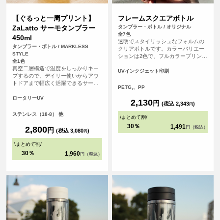
【ぐるっと一周プリント】
フレームスクエアボトル
ZaLatto サーモタンブラー
タンブラー・ボトル / オリジナル
全7色
450ml
透明でスタイリッシュなフォルムの
タンブラー・ボトル / MARKLESS
クリアボトルです。カラーバリエー
STYLE
ションは2色で、フルカラープリント
全1色
できます。
真空二層構造で温度をしっかりキー
UVインクジェット印刷
プするので、デイリー使いからアウ
トドアまで幅広く活躍できるサーモ
PETG,、PP
タンブラーです。タンブラーに対し
てぐるっと360°のフルカラープリン
ロータリーUV
2,130
円
(税込 2,343
)
トが可能なので、デザインの幅が広
円
がります。
ステンレス（18-8） 他
\
まとめて割
/
30％
1,491
2,800
円（税込）
円
(税込 3,080
)
円
\
まとめて割
/
30％
1,960
円（税込）