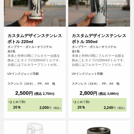
カスタムデザインステンレス
カスタムデザインステンレス
ボトル 220ml
ボトル 350ml
タンブラー・ボトル / オリジナル
タンブラー・ボトル / オリジナル
全2色
全1色
本体と外枠の間にフルカラー台紙を
本体と外枠の間にフルカラー台紙を
挟みこむタイプの220mlボトルです。
挟みこむタイプの220mlボトルです。
台紙にはフルカラープリントが出来
台紙にはフルカラープリントが出来
るので、写真やカラフルなイラスト
るので、写真やカラフルなイラスト
もOK、手書きのデザイン等、自由自
もOK、手書きのデザイン等、自由自
UVインクジェット印刷
UVインクジェット印刷
在に描くことが出来ます。みんなで
在に描くことが出来ます。みんなで
描いたデザイン等、チームやご卒業
描いたデザイン等、チームやご卒業
ステンレス（18-8）、PP、AS 他
ステンレス（18-8）、PP、AS 他
記念品として、思い出に残せる商品
記念品として、思い出に残せる商品
です。
です。
2,500
2,800
円
円
(税込 2,750
)
(税込 3,080
)
円
円
\
まとめて割
/
\
まとめて割
/
20％
20％
2,000
2,240
円（税込）
円（税込）