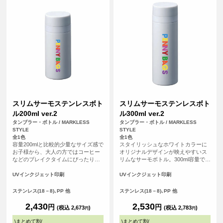
スリムサーモステンレスボト
スリムサーモステンレスボト
ル200ml ver.2
ル300ml ver.2
タンブラー・ボトル / MARKLESS
タンブラー・ボトル / MARKLESS
STYLE
STYLE
全1色
全1色
容量200mlと比較的少量なサイズ感で
スタイリッシュなホワイトカラーに
お子様から、大人の方ではコーヒー
オリジナルデザインが映えやすいス
などのブレイクタイムにぴったりな
リムなサーモボトル。300ml容量で日
サーモボトルです。内部はメッキ加
常使いからアウトドア、プレゼント
工で保温保冷機能を高め、ステンレ
などにもおすすめなアイテムです。
UVインクジェット印刷
UVインクジェット印刷
スの薄さにこだわることで軽量化
オリジナルデザインをいれて特別な
に。見た目以上にスタイリッシュで
オリジナルグッズがご制作いただけ
ステンレス(18－8)､PP 他
ステンレス(18－8)､PP 他
機能的なボトルになっています。
ます。
2,430
2,530
円
円
(税込 2,673
)
(税込 2,783
)
円
円
\
まとめて割
/
\
まとめて割
/