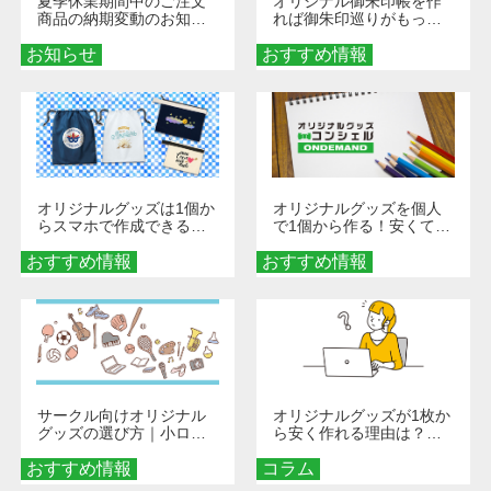
夏季休業期間中のご注文
オリジナル御朱印帳を作
商品の納期変動のお知ら
れば御朱印巡りがもっと
せ
楽しくなる！1冊からオー
お知らせ
おすすめ情報
ダーメイドする魅力と選
び方
オリジナルグッズは1個か
オリジナルグッズを個人
らスマホで作成できる！
で1個から作る！安くて簡
旅行や遠征がもっと楽し
単なオンデマンド制作の
おすすめ情報
くなる巾着＆ポーチ活用
おすすめ情報
秘訣
術
サークル向けオリジナル
オリジナルグッズが1枚か
グッズの選び方｜小ロッ
ら安く作れる理由は？オ
ト・低予算で団結力を高
ンデマンド印刷の仕組み
おすすめ情報
める秘訣
コラム
とメリットを解説