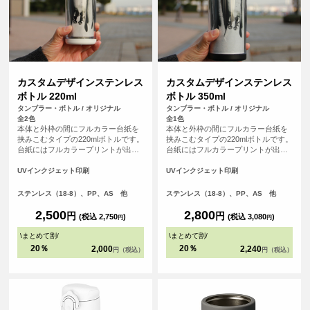
カスタムデザインステンレス
カスタムデザインステンレス
ボトル 220ml
ボトル 350ml
タンブラー・ボトル / オリジナル
タンブラー・ボトル / オリジナル
全2色
全1色
本体と外枠の間にフルカラー台紙を
本体と外枠の間にフルカラー台紙を
挟みこむタイプの220mlボトルです。
挟みこむタイプの220mlボトルです。
台紙にはフルカラープリントが出来
台紙にはフルカラープリントが出来
るので、写真やカラフルなイラスト
るので、写真やカラフルなイラスト
もOK、手書きのデザイン等、自由自
もOK、手書きのデザイン等、自由自
UVインクジェット印刷
UVインクジェット印刷
在に描くことが出来ます。みんなで
在に描くことが出来ます。みんなで
描いたデザイン等、チームやご卒業
描いたデザイン等、チームやご卒業
ステンレス（18-8）、PP、AS 他
ステンレス（18-8）、PP、AS 他
記念品として、思い出に残せる商品
記念品として、思い出に残せる商品
です。
です。
2,500
2,800
円
円
(税込 2,750
)
(税込 3,080
)
円
円
\
まとめて割
/
\
まとめて割
/
20％
20％
2,000
2,240
円（税込）
円（税込）