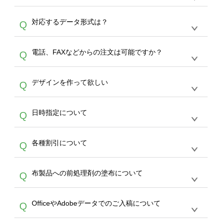
オンデマンドサービスでは、サイトからの受注
A
対応するデータ形式は？
Q
生産にて承っております。デザインツールから
デザインの作成から決済まで完了できます。
デザインツールで対応している画像アップロー
30枚以上やシルク印刷など、大口注文の場合
A
電話、FAXなどからの注文は可能ですか？
Q
ドできるデータ形式は、JPG / PNG / AI / PSD /
は、サポートが担当する
エコバッグコンシェル
PDF 形式になります。データの最大サイズ
や
タンブラーコンシェル
をご利用ください。製
オンデマンドサービスでは、サイトからのご注
は、20MBです。デジカメやスマホで撮影した
作する数量が多ければ多いほど、オンデマンド
A
デザインを作って欲しい
Q
文のみ受け付けております。30個以上のご製
写真などもアップロード可能です。使用できな
サービスよりも低価格で製作することが可能で
作をお考えの方は、サポートが担当する
エコバ
い画像はエラーになります。（※ Illustratorか
す。
うまくデザインができない。印刷するデザイン
ッグコンシェル
や
タンブラーコンシェル
サービ
らの直接入稿には対応していません。AIで保存
A
日時指定について
Q
を作って欲しい。などの場合は、製作数量が
スをご利用頂ければ、電話やFAX、メールなど
し、デザインツールからアップロードして下さ
30個以上であれば、サポート担当が、デザイ
でご注文が可能です。
い）
恐れ入りますが、日時指定は承っておりませ
ン作成のお手伝いをすることが可能です。
エコ
A
各種割引について
Q
ん。発送後18時以降に配送業者・伝票番号を
バッグコンシェル
や
タンブラーコンシェル
サー
メールでお知らせいたしますので、直接配送業
ビスをご利用ください。(※ 30個以下の場合
【まとめて割】5枚以上でご注文枚数に応じて
者にご連絡いただき調整をお願い致します。
は、デザインツールをご利用ください)
A
布製品への前処理剤の塗布について
Q
カート内で自動的に割引(最大50%)が適用され
ます。 【付与ポイント】購入金額の1％が1ポ
【濃色インクジェット印刷による仕上がりの注
イントとして付与され、次回ご注文時に1ポイ
A
OfficeやAdobeデータでのご入稿について
Q
意点（前処理剤）】カラー生地（Tシャツのホ
ント＝1円としてお使いいただけます。ポイン
ワイト、トートバッグのナチュラル、ホワイト
トは発送完了の翌日に付与され、次回ご注文時