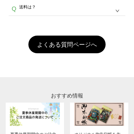
各種形式のデータを直接ご入稿することは出来
以外）のプリントは、濃色インクジェット印刷
からご利用頂けます。ポイントの有効期限は一
A
送料は？
Q
ません。いずれのデータも該当デザインのみ画
といって、プリントを定着させるための処理剤
年間です。【会員ランク】過去10カ月のご注
像(JPEG,PNG,GIF,PDF)に変換、またはAdobe
を塗布しており、短納期・低価格で商品をお届
文回数により会員ランク割引(最大5%)が適用
全国一律290円(税抜)です。また4,000円(税抜)
データ(AI,PSD)で保存して頂き、デザインツー
けするため、処理剤は塗布されたままの状態で
されます。※ログインしてからご注文頂いたも
A
以上のご注文で送料無料とさせて頂いておりま
ル上にアップロードをお願い致します。
出荷を行っております。処理剤自体は人体に無
のに限ります。(同じメールアドレスでご注文
す。「まとめて割」「ポイント」「ランク割
害な性質で、水洗いで落とすことが可能です。
頂いても、ログインがされていなければ、ラン
引」などによるお値引きで4,000円未満になる
お手数ですが、お客様ご自身にて着用前に落と
クにカウントがされません。
よくある質問ページへ
場合は送料がかかりますので、ご注意くださ
していただけますようお願いいたします。※1
い。
通常注文・直送機能でのご注文に関わらず、前
処理剤が残った状態でお届けとなる場合がござ
います。※2 濃色は淡色に比べ処理剤が目立ち
やすく、1回の水洗いでは落ちない場合があり
ます、徐々に軽減されますのでどうかご安心く
ださい。
おすすめ情報