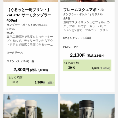
【ぐるっと一周プリント】
フレームスクエアボトル
ZaLatto サーモタンブラー
タンブラー・ボトル / オリジナル
全7色
450ml
透明でスタイリッシュなフォルムの
タンブラー・ボトル / MARKLESS
クリアボトルです。カラーバリエー
STYLE
ションは2色で、フルカラープリント
全1色
できます。
真空二層構造で温度をしっかりキー
UVインクジェット印刷
プするので、デイリー使いからアウ
トドアまで幅広く活躍できるサーモ
PETG,、PP
タンブラーです。タンブラーに対し
てぐるっと360°のフルカラープリン
ロータリーUV
2,130
円
(税込 2,343
)
トが可能なので、デザインの幅が広
円
がります。
ステンレス（18-8） 他
\
まとめて割
/
30％
1,491
2,800
円（税込）
円
(税込 3,080
)
円
\
まとめて割
/
30％
1,960
円（税込）