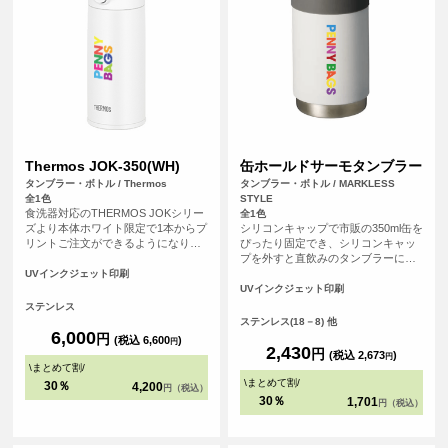
Thermos JOK-350(WH)
缶ホールドサーモタンブラー
タンブラー・ボトル / Thermos
タンブラー・ボトル / MARKLESS
全1色
STYLE
食洗器対応のTHERMOS JOKシリー
全1色
ズより本体ホワイト限定で1本からプ
シリコンキャップで市販の350ml缶を
リントご注文ができるようになりま
ぴったり固定でき、シリコンキャッ
した。THERMOSは魔法瓶構造だか
プを外すと直飲みのタンブラーに
ら高い保温・保冷力を備えていま
も。直飲みの際にはシリコンキャッ
UVインクジェット印刷
す。本体はざらっとしたマットな手
プを底面に取り付けることで滑り止
UVインクジェット印刷
触りで高級感のある本体です。食洗
めに。本体はザラっとしたシボ塗装
ステンレス
器にも対応可能。サーモス
で持っても滑りにくい仕様になって
ステンレス(18－8) 他
（THERMOS）製品は記念品や贈り
います。
6,000
円
(税込 6,600
)
円
物としておすすめなアイテムです。
2,430
円
(税込 2,673
)
円
<br> ※在庫限りで販売終了の商品で
\
まとめて割
/
す。予めご了承ください。
\
まとめて割
/
30％
4,200
円（税込）
30％
1,701
円（税込）