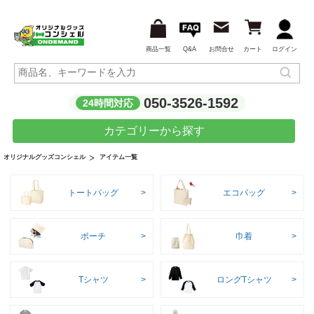
商品一覧
Q&A
お問合せ
カート
ログイン
050-3526-1592
24時間対応
カテゴリーから探す
アイテム一覧
オリジナルグッズコンシェル
トートバッグ
エコバッグ
ポーチ
巾着
Tシャツ
ロングTシャツ