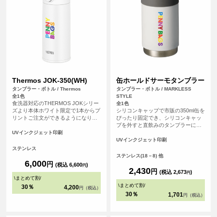
Thermos JOK-350(WH)
缶ホールドサーモタンブラー
タンブラー・ボトル / Thermos
タンブラー・ボトル / MARKLESS
全1色
STYLE
食洗器対応のTHERMOS JOKシリー
全1色
ズより本体ホワイト限定で1本からプ
シリコンキャップで市販の350ml缶を
リントご注文ができるようになりま
ぴったり固定でき、シリコンキャッ
した。THERMOSは魔法瓶構造だか
プを外すと直飲みのタンブラーに
ら高い保温・保冷力を備えていま
も。直飲みの際にはシリコンキャッ
UVインクジェット印刷
す。本体はざらっとしたマットな手
プを底面に取り付けることで滑り止
UVインクジェット印刷
触りで高級感のある本体です。食洗
めに。本体はザラっとしたシボ塗装
ステンレス
器にも対応可能。サーモス
で持っても滑りにくい仕様になって
ステンレス(18－8) 他
（THERMOS）製品は記念品や贈り
います。
6,000
円
(税込 6,600
)
円
物としておすすめなアイテムです。
2,430
円
(税込 2,673
)
円
<br> ※在庫限りで販売終了の商品で
\
まとめて割
/
す。予めご了承ください。
\
まとめて割
/
30％
4,200
円（税込）
30％
1,701
円（税込）