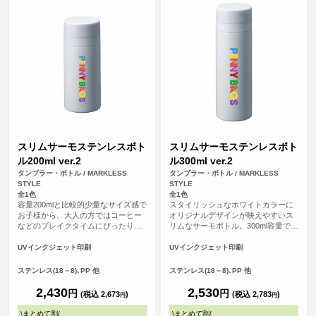
スリムサーモステンレスボト
スリムサーモステンレスボト
ル200ml ver.2
ル300ml ver.2
タンブラー・ボトル / MARKLESS
タンブラー・ボトル / MARKLESS
STYLE
STYLE
全1色
全1色
容量200mlと比較的少量なサイズ感で
スタイリッシュなホワイトカラーに
お子様から、大人の方ではコーヒー
オリジナルデザインが映えやすいス
などのブレイクタイムにぴったりな
リムなサーモボトル。300ml容量で日
サーモボトルです。内部はメッキ加
常使いからアウトドア、プレゼント
工で保温保冷機能を高め、ステンレ
などにもおすすめなアイテムです。
UVインクジェット印刷
UVインクジェット印刷
スの薄さにこだわることで軽量化
オリジナルデザインをいれて特別な
に。見た目以上にスタイリッシュで
オリジナルグッズがご制作いただけ
ステンレス(18－8)､PP 他
ステンレス(18－8)､PP 他
機能的なボトルになっています。
ます。
2,430
2,530
円
円
(税込 2,673
)
(税込 2,783
)
円
円
\
まとめて割
/
\
まとめて割
/