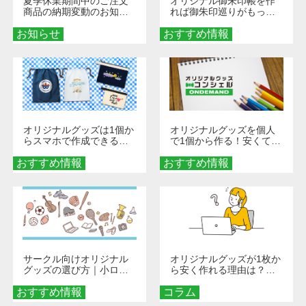
夏季休業期間中のご注文
オリジナル御朱印帳を作
商品の納期変動のお知ら
れば御朱印巡りがもっと
せ
楽しくなる！1冊からオー
お知らせ
おすすめ情報
ダーメイドする魅力と選
び方
オリジナルグッズは1個か
オリジナルグッズを個人
らスマホで作成できる！
で1個から作る！安くて簡
旅行や遠征がもっと楽し
単なオンデマンド制作の
おすすめ情報
くなる巾着＆ポーチ活用
おすすめ情報
秘訣
術
サークル向けオリジナル
オリジナルグッズが1枚か
グッズの選び方｜小ロッ
ら安く作れる理由は？オ
ト・低予算で団結力を高
ンデマンド印刷の仕組み
おすすめ情報
める秘訣
コラム
とメリットを解説