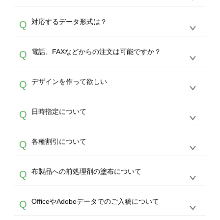
オンデマンドサービスでは、サイトからの受注
A
対応するデータ形式は？
Q
生産にて承っております。デザインツールから
デザインの作成から決済まで完了できます。
デザインツールで対応している画像アップロー
30枚以上やシルク印刷など、大口注文の場合
A
電話、FAXなどからの注文は可能ですか？
Q
ドできるデータ形式は、JPG / PNG / AI / PSD /
は、サポートが担当する
エコバッグコンシェル
PDF 形式になります。データの最大サイズ
や
タンブラーコンシェル
をご利用ください。製
オンデマンドサービスでは、サイトからのご注
は、20MBです。デジカメやスマホで撮影した
作する数量が多ければ多いほど、オンデマンド
A
デザインを作って欲しい
Q
文のみ受け付けております。30個以上のご製
写真などもアップロード可能です。使用できな
サービスよりも低価格で製作することが可能で
作をお考えの方は、サポートが担当する
エコバ
い画像はエラーになります。（※ Illustratorか
す。
うまくデザインができない。印刷するデザイン
ッグコンシェル
や
タンブラーコンシェル
サービ
らの直接入稿には対応していません。AIで保存
A
日時指定について
Q
を作って欲しい。などの場合は、製作数量が
スをご利用頂ければ、電話やFAX、メールなど
し、デザインツールからアップロードして下さ
30個以上であれば、サポート担当が、デザイ
でご注文が可能です。
い）
恐れ入りますが、日時指定は承っておりませ
ン作成のお手伝いをすることが可能です。
エコ
A
各種割引について
Q
ん。発送後18時以降に配送業者・伝票番号を
バッグコンシェル
や
タンブラーコンシェル
サー
メールでお知らせいたしますので、直接配送業
ビスをご利用ください。(※ 30個以下の場合
【まとめて割】5枚以上でご注文枚数に応じて
者にご連絡いただき調整をお願い致します。
は、デザインツールをご利用ください)
A
布製品への前処理剤の塗布について
Q
カート内で自動的に割引(最大50%)が適用され
ます。 【付与ポイント】購入金額の1％が1ポ
【濃色インクジェット印刷による仕上がりの注
イントとして付与され、次回ご注文時に1ポイ
A
OfficeやAdobeデータでのご入稿について
Q
意点（前処理剤）】カラー生地（Tシャツのホ
ント＝1円としてお使いいただけます。ポイン
ワイト、トートバッグのナチュラル、ホワイト
トは発送完了の翌日に付与され、次回ご注文時