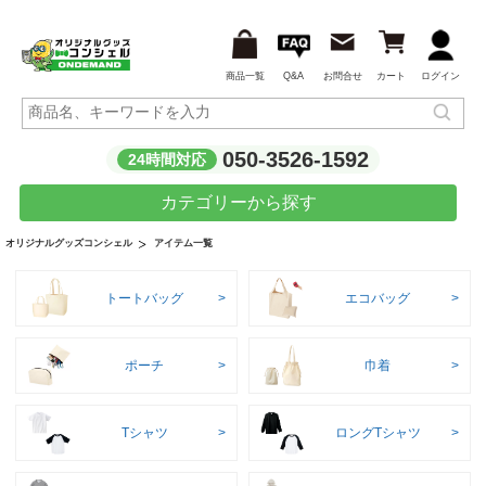
商品一覧
Q&A
お問合せ
カート
ログイン
050-3526-1592
24時間対応
カテゴリーから探す
アイテム一覧
オリジナルグッズコンシェル
トートバッグ
エコバッグ
ポーチ
巾着
Tシャツ
ロングTシャツ