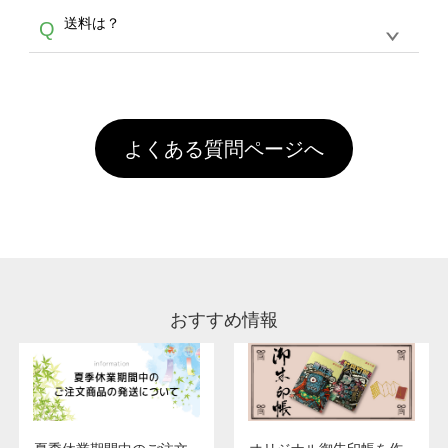
各種形式のデータを直接ご入稿することは出来
以外）のプリントは、濃色インクジェット印刷
からご利用頂けます。ポイントの有効期限は一
A
送料は？
Q
ません。いずれのデータも該当デザインのみ画
といって、プリントを定着させるための処理剤
年間です。【会員ランク】過去10カ月のご注
像(JPEG,PNG,GIF,PDF)に変換、またはAdobe
を塗布しており、短納期・低価格で商品をお届
文回数により会員ランク割引(最大5%)が適用
全国一律290円(税抜)です。また4,000円(税抜)
データ(AI,PSD)で保存して頂き、デザインツー
けするため、処理剤は塗布されたままの状態で
されます。※ログインしてからご注文頂いたも
A
以上のご注文で送料無料とさせて頂いておりま
ル上にアップロードをお願い致します。
出荷を行っております。処理剤自体は人体に無
のに限ります。(同じメールアドレスでご注文
す。「まとめて割」「ポイント」「ランク割
害な性質で、水洗いで落とすことが可能です。
頂いても、ログインがされていなければ、ラン
引」などによるお値引きで4,000円未満になる
お手数ですが、お客様ご自身にて着用前に落と
クにカウントがされません。
よくある質問ページへ
場合は送料がかかりますので、ご注意くださ
していただけますようお願いいたします。※1
い。
通常注文・直送機能でのご注文に関わらず、前
処理剤が残った状態でお届けとなる場合がござ
います。※2 濃色は淡色に比べ処理剤が目立ち
やすく、1回の水洗いでは落ちない場合があり
ます、徐々に軽減されますのでどうかご安心く
ださい。
おすすめ情報