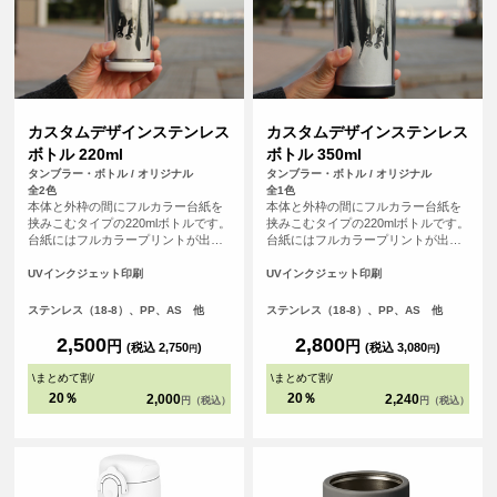
カスタムデザインステンレス
カスタムデザインステンレス
ボトル 220ml
ボトル 350ml
タンブラー・ボトル / オリジナル
タンブラー・ボトル / オリジナル
全2色
全1色
本体と外枠の間にフルカラー台紙を
本体と外枠の間にフルカラー台紙を
挟みこむタイプの220mlボトルです。
挟みこむタイプの220mlボトルです。
台紙にはフルカラープリントが出来
台紙にはフルカラープリントが出来
るので、写真やカラフルなイラスト
るので、写真やカラフルなイラスト
もOK、手書きのデザイン等、自由自
もOK、手書きのデザイン等、自由自
UVインクジェット印刷
UVインクジェット印刷
在に描くことが出来ます。みんなで
在に描くことが出来ます。みんなで
描いたデザイン等、チームやご卒業
描いたデザイン等、チームやご卒業
ステンレス（18-8）、PP、AS 他
ステンレス（18-8）、PP、AS 他
記念品として、思い出に残せる商品
記念品として、思い出に残せる商品
です。
です。
2,500
2,800
円
円
(税込 2,750
)
(税込 3,080
)
円
円
\
まとめて割
/
\
まとめて割
/
20％
20％
2,000
2,240
円（税込）
円（税込）