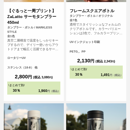
【ぐるっと一周プリント】
フレームスクエアボトル
ZaLatto サーモタンブラー
タンブラー・ボトル / オリジナル
全7色
450ml
透明でスタイリッシュなフォルムの
タンブラー・ボトル / MARKLESS
クリアボトルです。カラーバリエー
STYLE
ションは2色で、フルカラープリント
全1色
できます。
真空二層構造で温度をしっかりキー
UVインクジェット印刷
プするので、デイリー使いからアウ
トドアまで幅広く活躍できるサーモ
PETG,、PP
タンブラーです。タンブラーに対し
てぐるっと360°のフルカラープリン
ロータリーUV
2,130
円
(税込 2,343
)
トが可能なので、デザインの幅が広
円
がります。
ステンレス（18-8） 他
\
まとめて割
/
30％
1,491
2,800
円（税込）
円
(税込 3,080
)
円
\
まとめて割
/
30％
1,960
円（税込）