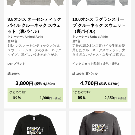
8.8オンス オーセンティック
10.0オンス ラグランスリー
パイル クルーネック スウェ
ブ クルーネック スウェット
ット（裏パイル）
（裏パイル）
トレーナー / United Athle
トレーナー / United Athle
全16色
全2色
8.8オンス オーセンティック パイル
定番の10.0オンス裏パイル生地を使
スウェット シリーズのクルーネック
用したクルーネックスウェット。大
タイプ。ほどよいやわらかさがあり
きすぎないジャストなサイズ感であ
ながら、薄すぎないしっかりとした
りながら、脇下から裾口リブの幅を
厚みのアイテムです。また、ざっく
調整しアウトラインに丸みをつける
DTFプリント
インクジェット印刷（淡色・濃色）
りとした着こなしが楽しめるよう、
ことで、旬なシルエットが完成しま
着用時の絶妙な袖のルーズさを演出
した。
綿 100％
綿 100％ 裏パイル
させるサイズ設計されています。
3,800
4,700
円
円
(税込 4,180
)
(税込 5,170
)
円
円
\
まとめて割
/
\
まとめて割
/
50％
50％
1,900
2,350
円（税込）
円（税込）