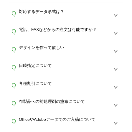
オンデマンドサービスでは、サイトからの受注
A
対応するデータ形式は？
Q
生産にて承っております。デザインツールから
デザインの作成から決済まで完了できます。
デザインツールで対応している画像アップロー
30枚以上やシルク印刷など、大口注文の場合
A
電話、FAXなどからの注文は可能ですか？
Q
ドできるデータ形式は、JPG / PNG / AI / PSD /
は、サポートが担当する
エコバッグコンシェル
PDF 形式になります。データの最大サイズ
や
タンブラーコンシェル
をご利用ください。製
オンデマンドサービスでは、サイトからのご注
は、20MBです。デジカメやスマホで撮影した
作する数量が多ければ多いほど、オンデマンド
A
デザインを作って欲しい
Q
文のみ受け付けております。30個以上のご製
写真などもアップロード可能です。使用できな
サービスよりも低価格で製作することが可能で
作をお考えの方は、サポートが担当する
エコバ
い画像はエラーになります。（※ Illustratorか
す。
うまくデザインができない。印刷するデザイン
ッグコンシェル
や
タンブラーコンシェル
サービ
らの直接入稿には対応していません。AIで保存
A
日時指定について
Q
を作って欲しい。などの場合は、製作数量が
スをご利用頂ければ、電話やFAX、メールなど
し、デザインツールからアップロードして下さ
30個以上であれば、サポート担当が、デザイ
でご注文が可能です。
い）
恐れ入りますが、日時指定は承っておりませ
ン作成のお手伝いをすることが可能です。
エコ
A
各種割引について
Q
ん。発送後18時以降に配送業者・伝票番号を
バッグコンシェル
や
タンブラーコンシェル
サー
メールでお知らせいたしますので、直接配送業
ビスをご利用ください。(※ 30個以下の場合
【まとめて割】5枚以上でご注文枚数に応じて
者にご連絡いただき調整をお願い致します。
は、デザインツールをご利用ください)
A
布製品への前処理剤の塗布について
Q
カート内で自動的に割引(最大50%)が適用され
ます。 【付与ポイント】購入金額の1％が1ポ
【濃色インクジェット印刷による仕上がりの注
イントとして付与され、次回ご注文時に1ポイ
A
OfficeやAdobeデータでのご入稿について
Q
意点（前処理剤）】カラー生地（Tシャツのホ
ント＝1円としてお使いいただけます。ポイン
ワイト、トートバッグのナチュラル、ホワイト
トは発送完了の翌日に付与され、次回ご注文時