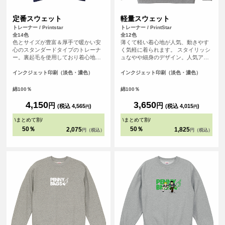
定番スウェット
軽量スウェット
トレーナー / Printstar
トレーナー / PrintStar
全14色
全12色
色とサイズが豊富＆厚手で暖かい安
薄くて軽い着心地が人気、動きやす
心のスタンダードタイプのトレーナ
く気軽に着られます。 スタイリッシ
ー。裏起毛を使用しており着心地も
ュなやや細身のデザイン。人気アパ
良く、厚みがあり温かく着られるよ
レルブランドも使用している安心の
うに作られています。秋冬のイベン
クオリティーです。
インクジェット印刷（淡色・濃色）
インクジェット印刷（淡色・濃色）
トなどでも活躍できます。
綿100％
綿100％
4,150
3,650
円
円
(税込 4,565
)
(税込 4,015
)
円
円
\
まとめて割
/
\
まとめて割
/
50％
50％
2,075
1,825
円（税込）
円（税込）