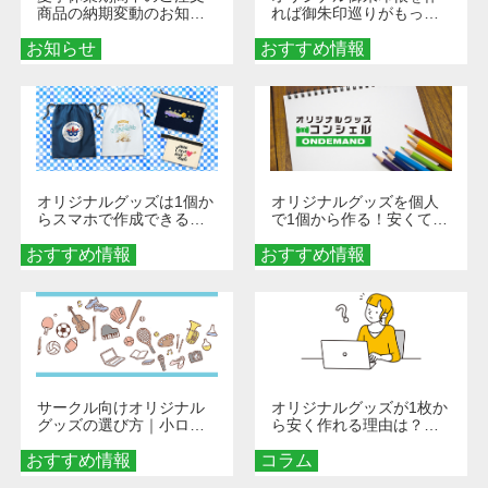
商品の納期変動のお知ら
れば御朱印巡りがもっと
せ
楽しくなる！1冊からオー
お知らせ
おすすめ情報
ダーメイドする魅力と選
び方
オリジナルグッズは1個か
オリジナルグッズを個人
らスマホで作成できる！
で1個から作る！安くて簡
旅行や遠征がもっと楽し
単なオンデマンド制作の
おすすめ情報
くなる巾着＆ポーチ活用
おすすめ情報
秘訣
術
サークル向けオリジナル
オリジナルグッズが1枚か
グッズの選び方｜小ロッ
ら安く作れる理由は？オ
ト・低予算で団結力を高
ンデマンド印刷の仕組み
おすすめ情報
める秘訣
コラム
とメリットを解説