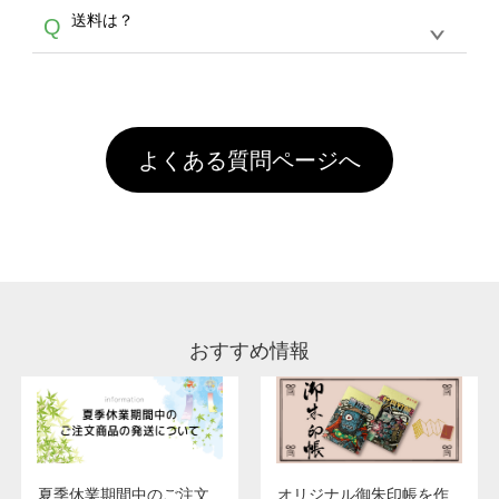
各種形式のデータを直接ご入稿することは出来
以外）のプリントは、濃色インクジェット印刷
からご利用頂けます。ポイントの有効期限は一
A
送料は？
Q
ません。いずれのデータも該当デザインのみ画
といって、プリントを定着させるための処理剤
年間です。【会員ランク】過去10カ月のご注
像(JPEG,PNG,GIF,PDF)に変換、またはAdobe
を塗布しており、短納期・低価格で商品をお届
文回数により会員ランク割引(最大5%)が適用
全国一律290円(税抜)です。また4,000円(税抜)
データ(AI,PSD)で保存して頂き、デザインツー
けするため、処理剤は塗布されたままの状態で
されます。※ログインしてからご注文頂いたも
A
以上のご注文で送料無料とさせて頂いておりま
ル上にアップロードをお願い致します。
出荷を行っております。処理剤自体は人体に無
のに限ります。(同じメールアドレスでご注文
す。「まとめて割」「ポイント」「ランク割
害な性質で、水洗いで落とすことが可能です。
頂いても、ログインがされていなければ、ラン
引」などによるお値引きで4,000円未満になる
お手数ですが、お客様ご自身にて着用前に落と
クにカウントがされません。
よくある質問ページへ
場合は送料がかかりますので、ご注意くださ
していただけますようお願いいたします。※1
い。
通常注文・直送機能でのご注文に関わらず、前
処理剤が残った状態でお届けとなる場合がござ
います。※2 濃色は淡色に比べ処理剤が目立ち
やすく、1回の水洗いでは落ちない場合があり
ます、徐々に軽減されますのでどうかご安心く
ださい。
おすすめ情報
夏季休業期間中のご注文
オリジナル御朱印帳を作