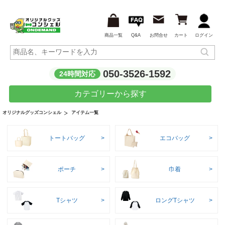
商品一覧
Q&A
お問合せ
カート
ログイン
050-3526-1592
24時間対応
カテゴリーから探す
アイテム一覧
オリジナルグッズコンシェル
トートバッグ
エコバッグ
ポーチ
巾着
Tシャツ
ロングTシャツ