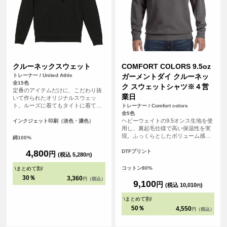
クルーネックスウェット
COMFORT COLORS 9.5oz
トレーナー / United Athle
ガーメントダイ クルーネッ
全15色
ク スウェットシャツ※４営
定番のアイテムだけに、こだわり抜
業日
いて作られたオリジナルスウェッ
ト。ルーズに着てもタイトに着て
トレーナー / Comfort colors
も、カジュアルでもキレイめでも、
全5色
どんなスタイルにも合わせやすいア
ヘビーウェイトの9.5オンス生地を使
インクジェット印刷（淡色・濃色）
イテムです。さらに「裏パイル」生
用し、裏起毛仕様で高い保温性を実
地でオールシーズン着用可能。カラ
現。ふっくらとしたボリューム感が
綿100%
ーバリエーションも豊富なので、お
ありながら、着込むほどに風合いが
好みの一着を見つけてください。ま
増すガーメントダイ（製品染め）な
4,800
DTFプリント
円
(税込 5,280
)
円
た、友達同士やグループで揃えて楽
らではの味わいを楽しめます。 無地
しむのありですね。フェスやイベン
ながら存在感があり、カジュアルか
コットン80%
\
まとめて割
/
トでも大活躍間違いなし。どんなシ
らストリートスタイルまで幅広く活
30％
3,360
円（税込）
ーンでも使い勝手がよい一着は持っ
躍するアイテムです。 <br> ※お客様
9,100
円
(税込 10,010
)
円
ておきたいクルーネックスウェット
の閲覧環境により、商品の色が実際
です。
と異なって見える場合がございま
\
まとめて割
/
す。
50％
4,550
円（税込）