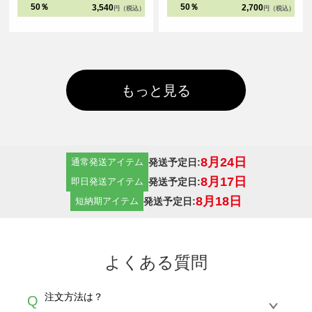
ークは太番手の縫製糸と粗めの運針
で、ビッグシルエットアイテムの集
50％
50％
3,540
2,700
円（税込）
円（税込）
数でダブルステッチにすることで、
大成となりました。
堅牢さと立体感を実現しました。
もっと見る
8月24日
発送予定日:
通常発送アイテム
8月17日
発送予定日:
即日発送アイテム
8月18日
発送予定日:
短納期アイテム
よくある質問
注文方法は？
Q