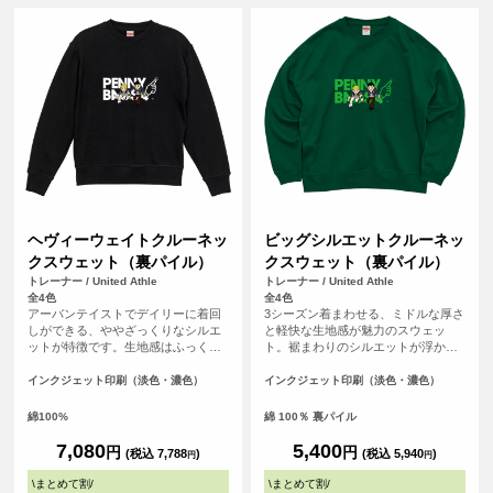
ヘヴィーウェイトクルーネッ
ビッグシルエットクルーネッ
クスウェット（裏パイル）
クスウェット（裏パイル）
トレーナー / United Athle
トレーナー / United Athle
全4色
全4色
アーバンテイストでデイリーに着回
3シーズン着まわせる、ミドルな厚さ
しができる、ややざっくりなシルエ
と軽快な生地感が魅力のスウェッ
ットが特徴です。生地感はふっく
ト。裾まわりのシルエットが浮かな
ら、裏糸のパイルは通常よりも太い
いように絞り込んだ裾口や、ほどよ
糸を編み込み重厚感ある生地でどこ
い溜まり感のある袖、ストンとドロ
インクジェット印刷（淡色・濃色）
インクジェット印刷（淡色・濃色）
かクラシックな佇まいも◎。また、
ップするショルダーラインなど、シ
洗濯後の縮率を軽減させるため、生
ルエットの随所にこだわりを詰め込
綿100%
綿 100％ 裏パイル
地水洗いとタンブル乾燥を製造行程
んだほか、首まわりはタフなダブル
で施した「プリシュランクファブリ
ステッチを採用。トレンドコーデを1
7,080
5,400
円
円
(税込 7,788
)
(税込 5,940
)
円
円
ック」を採用。アームホールや袖口
枚で完成させる絶妙なサイジングは
など、力が加わる部分のステッチワ
もちろん、堅牢さも兼備したこと
\
まとめて割
/
\
まとめて割
/