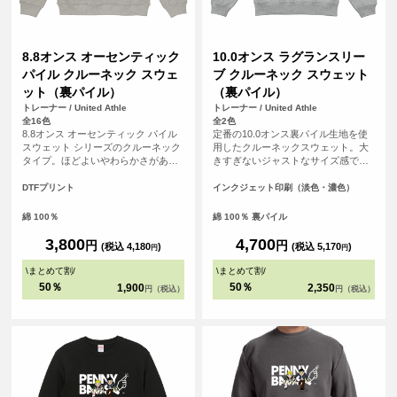
8.8オンス オーセンティック
10.0オンス ラグランスリー
パイル クルーネック スウェ
ブ クルーネック スウェット
ット（裏パイル）
（裏パイル）
トレーナー / United Athle
トレーナー / United Athle
全16色
全2色
8.8オンス オーセンティック パイル
定番の10.0オンス裏パイル生地を使
スウェット シリーズのクルーネック
用したクルーネックスウェット。大
タイプ。ほどよいやわらかさがあり
きすぎないジャストなサイズ感であ
ながら、薄すぎないしっかりとした
りながら、脇下から裾口リブの幅を
厚みのアイテムです。また、ざっく
調整しアウトラインに丸みをつける
DTFプリント
インクジェット印刷（淡色・濃色）
りとした着こなしが楽しめるよう、
ことで、旬なシルエットが完成しま
着用時の絶妙な袖のルーズさを演出
した。
綿 100％
綿 100％ 裏パイル
させるサイズ設計されています。
3,800
4,700
円
円
(税込 4,180
)
(税込 5,170
)
円
円
\
まとめて割
/
\
まとめて割
/
50％
50％
1,900
2,350
円（税込）
円（税込）