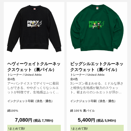
ヘヴィーウェイトクルーネッ
ビッグシルエットクルーネッ
クスウェット（裏パイル）
クスウェット（裏パイル）
トレーナー / United Athle
トレーナー / United Athle
全4色
全4色
アーバンテイストでデイリーに着回
3シーズン着まわせる、ミドルな厚さ
しができる、ややざっくりなシルエ
と軽快な生地感が魅力のスウェッ
ットが特徴です。生地感はふっく
ト。裾まわりのシルエットが浮かな
ら、裏糸のパイルは通常よりも太い
いように絞り込んだ裾口や、ほどよ
糸を編み込み重厚感ある生地でどこ
い溜まり感のある袖、ストンとドロ
インクジェット印刷（淡色・濃色）
インクジェット印刷（淡色・濃色）
かクラシックな佇まいも◎。また、
ップするショルダーラインなど、シ
洗濯後の縮率を軽減させるため、生
ルエットの随所にこだわりを詰め込
綿100%
綿 100％ 裏パイル
地水洗いとタンブル乾燥を製造行程
んだほか、首まわりはタフなダブル
で施した「プリシュランクファブリ
ステッチを採用。トレンドコーデを1
7,080
5,400
円
円
(税込 7,788
)
(税込 5,940
)
円
円
ック」を採用。アームホールや袖口
枚で完成させる絶妙なサイジングは
など、力が加わる部分のステッチワ
もちろん、堅牢さも兼備したこと
\
まとめて割
/
\
まとめて割
/