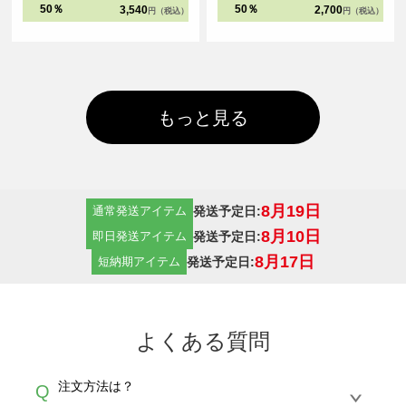
ークは太番手の縫製糸と粗めの運針
で、ビッグシルエットアイテムの集
50％
50％
3,540
2,700
円（税込）
円（税込）
数でダブルステッチにすることで、
大成となりました。
堅牢さと立体感を実現しました。
もっと見る
8月19日
発送予定日:
通常発送アイテム
8月10日
発送予定日:
即日発送アイテム
8月17日
発送予定日:
短納期アイテム
よくある質問
注文方法は？
Q