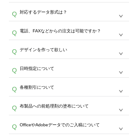
オンデマンドサービスでは、サイトからの受注
A
対応するデータ形式は？
Q
生産にて承っております。デザインツールから
デザインの作成から決済まで完了できます。
デザインツールで対応している画像アップロー
30枚以上やシルク印刷など、大口注文の場合
A
電話、FAXなどからの注文は可能ですか？
Q
ドできるデータ形式は、JPG / PNG / AI / PSD /
は、サポートが担当する
エコバッグコンシェル
PDF 形式になります。データの最大サイズ
や
タンブラーコンシェル
をご利用ください。製
オンデマンドサービスでは、サイトからのご注
は、20MBです。デジカメやスマホで撮影した
作する数量が多ければ多いほど、オンデマンド
A
デザインを作って欲しい
Q
文のみ受け付けております。30個以上のご製
写真などもアップロード可能です。使用できな
サービスよりも低価格で製作することが可能で
作をお考えの方は、サポートが担当する
エコバ
い画像はエラーになります。（※ Illustratorか
す。
うまくデザインができない。印刷するデザイン
ッグコンシェル
や
タンブラーコンシェル
サービ
らの直接入稿には対応していません。AIで保存
A
日時指定について
Q
を作って欲しい。などの場合は、製作数量が
スをご利用頂ければ、電話やFAX、メールなど
し、デザインツールからアップロードして下さ
30個以上であれば、サポート担当が、デザイ
でご注文が可能です。
い）
恐れ入りますが、日時指定は承っておりませ
ン作成のお手伝いをすることが可能です。
エコ
A
各種割引について
Q
ん。発送後18時以降に配送業者・伝票番号を
バッグコンシェル
や
タンブラーコンシェル
サー
メールでお知らせいたしますので、直接配送業
ビスをご利用ください。(※ 30個以下の場合
【まとめて割】5枚以上でご注文枚数に応じて
者にご連絡いただき調整をお願い致します。
は、デザインツールをご利用ください)
A
布製品への前処理剤の塗布について
Q
カート内で自動的に割引(最大50%)が適用され
ます。 【付与ポイント】購入金額の1％が1ポ
【濃色インクジェット印刷による仕上がりの注
イントとして付与され、次回ご注文時に1ポイ
A
OfficeやAdobeデータでのご入稿について
Q
意点（前処理剤）】カラー生地（Tシャツのホ
ント＝1円としてお使いいただけます。ポイン
ワイト、トートバッグのナチュラル、ホワイト
トは発送完了の翌日に付与され、次回ご注文時