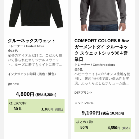
クルーネックスウェット
COMFORT COLORS 9.5oz
トレーナー / United Athle
ガーメントダイ クルーネッ
全15色
ク スウェットシャツ※４営
定番のアイテムだけに、こだわり抜
業日
いて作られたオリジナルスウェッ
ト。ルーズに着てもタイトに着て
トレーナー / Comfort colors
も、カジュアルでもキレイめでも、
全5色
どんなスタイルにも合わせやすいア
ヘビーウェイトの9.5オンス生地を使
インクジェット印刷（淡色・濃色）
イテムです。さらに「裏パイル」生
用し、裏起毛仕様で高い保温性を実
地でオールシーズン着用可能。カラ
現。ふっくらとしたボリューム感が
綿100%
ーバリエーションも豊富なので、お
ありながら、着込むほどに風合いが
好みの一着を見つけてください。ま
増すガーメントダイ（製品染め）な
4,800
DTFプリント
円
(税込 5,280
)
円
た、友達同士やグループで揃えて楽
らではの味わいを楽しめます。 無地
しむのありですね。フェスやイベン
ながら存在感があり、カジュアルか
コットン80%
\
まとめて割
/
トでも大活躍間違いなし。どんなシ
らストリートスタイルまで幅広く活
30％
3,360
円（税込）
ーンでも使い勝手がよい一着は持っ
躍するアイテムです。 <br> ※お客様
9,100
円
(税込 10,010
)
円
ておきたいクルーネックスウェット
の閲覧環境により、商品の色が実際
です。
と異なって見える場合がございま
\
まとめて割
/
す。
50％
4,550
円（税込）