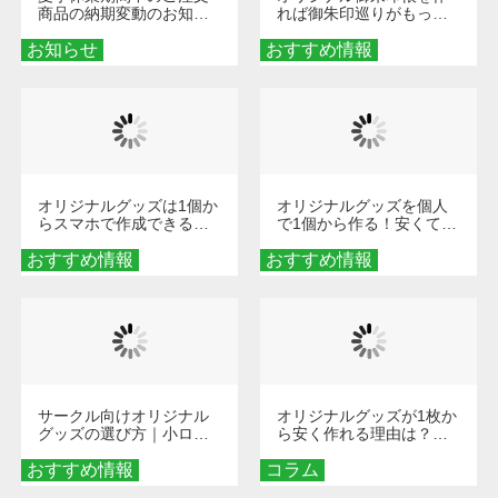
商品の納期変動のお知ら
れば御朱印巡りがもっと
せ
楽しくなる！1冊からオー
お知らせ
おすすめ情報
ダーメイドする魅力と選
び方
オリジナルグッズは1個か
オリジナルグッズを個人
らスマホで作成できる！
で1個から作る！安くて簡
旅行や遠征がもっと楽し
単なオンデマンド制作の
おすすめ情報
くなる巾着＆ポーチ活用
おすすめ情報
秘訣
術
サークル向けオリジナル
オリジナルグッズが1枚か
グッズの選び方｜小ロッ
ら安く作れる理由は？オ
ト・低予算で団結力を高
ンデマンド印刷の仕組み
おすすめ情報
める秘訣
コラム
とメリットを解説