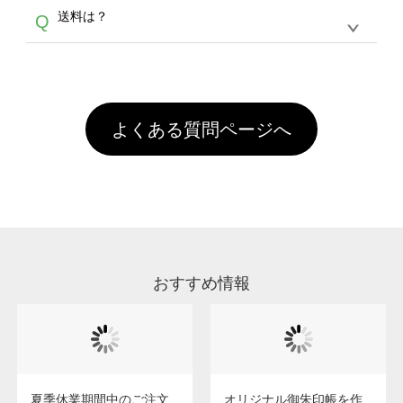
各種形式のデータを直接ご入稿することは出来
以外）のプリントは、濃色インクジェット印刷
からご利用頂けます。ポイントの有効期限は一
A
送料は？
Q
ません。いずれのデータも該当デザインのみ画
といって、プリントを定着させるための処理剤
年間です。【会員ランク】過去10カ月のご注
像(JPEG,PNG,GIF,PDF)に変換、またはAdobe
を塗布しており、短納期・低価格で商品をお届
文回数により会員ランク割引(最大5%)が適用
全国一律290円(税抜)です。また4,000円(税抜)
データ(AI,PSD)で保存して頂き、デザインツー
けするため、処理剤は塗布されたままの状態で
されます。※ログインしてからご注文頂いたも
A
以上のご注文で送料無料とさせて頂いておりま
ル上にアップロードをお願い致します。
出荷を行っております。処理剤自体は人体に無
のに限ります。(同じメールアドレスでご注文
す。「まとめて割」「ポイント」「ランク割
害な性質で、水洗いで落とすことが可能です。
頂いても、ログインがされていなければ、ラン
引」などによるお値引きで4,000円未満になる
お手数ですが、お客様ご自身にて着用前に落と
クにカウントがされません。
よくある質問ページへ
場合は送料がかかりますので、ご注意くださ
していただけますようお願いいたします。※1
い。
通常注文・直送機能でのご注文に関わらず、前
処理剤が残った状態でお届けとなる場合がござ
います。※2 濃色は淡色に比べ処理剤が目立ち
やすく、1回の水洗いでは落ちない場合があり
ます、徐々に軽減されますのでどうかご安心く
ださい。
おすすめ情報
夏季休業期間中のご注文
オリジナル御朱印帳を作