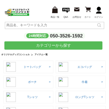
商品一覧
Q&A
お問合せ
カート
ログイン
050-3526-1592
24時間対応
カテゴリーから探す
アイテム一覧
オリジナルグッズコンシェル
トートバッグ
エコバッグ
ポーチ
巾着
Tシャツ
ロングTシャツ