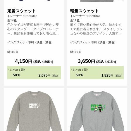
定番スウェット
軽量スウェット
トレーナー / Printstar
トレーナー / PrintStar
全14色
全12色
色とサイズが豊富＆厚手で暖かい安
薄くて軽い着心地が人気、動きやす
心のスタンダードタイプのトレーナ
く気軽に着られます。 スタイリッシ
ー。裏起毛を使用しており着心地も
ュなやや細身のデザイン。人気アパ
良く、厚みがあり温かく着られるよ
レルブランドも使用している安心の
うに作られています。秋冬のイベン
クオリティーです。
インクジェット印刷（淡色・濃色）
インクジェット印刷（淡色・濃色）
トなどでも活躍できます。
綿100％
綿100％
4,150
3,650
円
円
(税込 4,565
)
(税込 4,015
)
円
円
\
まとめて割
/
\
まとめて割
/
50％
50％
2,075
1,825
円（税込）
円（税込）