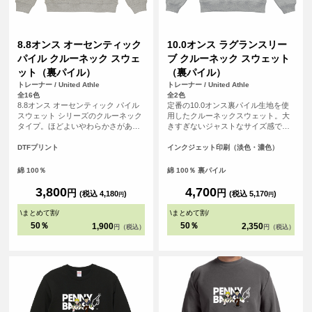
8.8オンス オーセンティック
10.0オンス ラグランスリー
パイル クルーネック スウェ
ブ クルーネック スウェット
ット（裏パイル）
（裏パイル）
トレーナー / United Athle
トレーナー / United Athle
全16色
全2色
8.8オンス オーセンティック パイル
定番の10.0オンス裏パイル生地を使
スウェット シリーズのクルーネック
用したクルーネックスウェット。大
タイプ。ほどよいやわらかさがあり
きすぎないジャストなサイズ感であ
ながら、薄すぎないしっかりとした
りながら、脇下から裾口リブの幅を
厚みのアイテムです。また、ざっく
調整しアウトラインに丸みをつける
DTFプリント
インクジェット印刷（淡色・濃色）
りとした着こなしが楽しめるよう、
ことで、旬なシルエットが完成しま
着用時の絶妙な袖のルーズさを演出
した。
綿 100％
綿 100％ 裏パイル
させるサイズ設計されています。
3,800
4,700
円
円
(税込 4,180
)
(税込 5,170
)
円
円
\
まとめて割
/
\
まとめて割
/
50％
50％
1,900
2,350
円（税込）
円（税込）