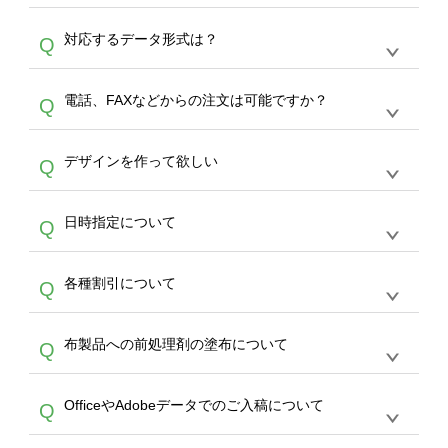
オンデマンドサービスでは、サイトからの受注
A
対応するデータ形式は？
Q
生産にて承っております。デザインツールから
デザインの作成から決済まで完了できます。
デザインツールで対応している画像アップロー
30枚以上やシルク印刷など、大口注文の場合
A
電話、FAXなどからの注文は可能ですか？
Q
ドできるデータ形式は、JPG / PNG / AI / PSD /
は、サポートが担当する
エコバッグコンシェル
PDF 形式になります。データの最大サイズ
や
タンブラーコンシェル
をご利用ください。製
オンデマンドサービスでは、サイトからのご注
は、20MBです。デジカメやスマホで撮影した
作する数量が多ければ多いほど、オンデマンド
A
デザインを作って欲しい
Q
文のみ受け付けております。30個以上のご製
写真などもアップロード可能です。使用できな
サービスよりも低価格で製作することが可能で
作をお考えの方は、サポートが担当する
エコバ
い画像はエラーになります。（※ Illustratorか
す。
うまくデザインができない。印刷するデザイン
ッグコンシェル
や
タンブラーコンシェル
サービ
らの直接入稿には対応していません。AIで保存
A
日時指定について
Q
を作って欲しい。などの場合は、製作数量が
スをご利用頂ければ、電話やFAX、メールなど
し、デザインツールからアップロードして下さ
30個以上であれば、サポート担当が、デザイ
でご注文が可能です。
い）
恐れ入りますが、日時指定は承っておりませ
ン作成のお手伝いをすることが可能です。
エコ
A
各種割引について
Q
ん。発送後18時以降に配送業者・伝票番号を
バッグコンシェル
や
タンブラーコンシェル
サー
メールでお知らせいたしますので、直接配送業
ビスをご利用ください。(※ 30個以下の場合
【まとめて割】5枚以上でご注文枚数に応じて
者にご連絡いただき調整をお願い致します。
は、デザインツールをご利用ください)
A
布製品への前処理剤の塗布について
Q
カート内で自動的に割引(最大50%)が適用され
ます。 【付与ポイント】購入金額の1％が1ポ
【濃色インクジェット印刷による仕上がりの注
イントとして付与され、次回ご注文時に1ポイ
A
OfficeやAdobeデータでのご入稿について
Q
意点（前処理剤）】カラー生地（Tシャツのホ
ント＝1円としてお使いいただけます。ポイン
ワイト、トートバッグのナチュラル、ホワイト
トは発送完了の翌日に付与され、次回ご注文時