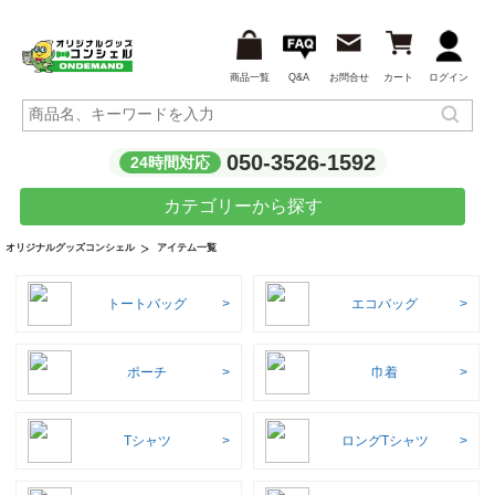
商品一覧
Q&A
お問合せ
カート
ログイン
050-3526-1592
24時間対応
カテゴリーから探す
アイテム一覧
オリジナルグッズコンシェル
トートバッグ
エコバッグ
ポーチ
巾着
Tシャツ
ロングTシャツ