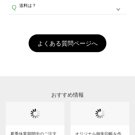
各種形式のデータを直接ご入稿することは出来
以外）のプリントは、濃色インクジェット印刷
からご利用頂けます。ポイントの有効期限は一
A
送料は？
Q
ません。いずれのデータも該当デザインのみ画
といって、プリントを定着させるための処理剤
年間です。【会員ランク】過去10カ月のご注
像(JPEG,PNG,GIF,PDF)に変換、またはAdobe
を塗布しており、短納期・低価格で商品をお届
文回数により会員ランク割引(最大5%)が適用
全国一律290円(税抜)です。また4,000円(税抜)
データ(AI,PSD)で保存して頂き、デザインツー
けするため、処理剤は塗布されたままの状態で
されます。※ログインしてからご注文頂いたも
A
以上のご注文で送料無料とさせて頂いておりま
ル上にアップロードをお願い致します。
出荷を行っております。処理剤自体は人体に無
のに限ります。(同じメールアドレスでご注文
す。「まとめて割」「ポイント」「ランク割
害な性質で、水洗いで落とすことが可能です。
頂いても、ログインがされていなければ、ラン
引」などによるお値引きで4,000円未満になる
お手数ですが、お客様ご自身にて着用前に落と
クにカウントがされません。
よくある質問ページへ
場合は送料がかかりますので、ご注意くださ
していただけますようお願いいたします。※1
い。
通常注文・直送機能でのご注文に関わらず、前
処理剤が残った状態でお届けとなる場合がござ
います。※2 濃色は淡色に比べ処理剤が目立ち
やすく、1回の水洗いでは落ちない場合があり
ます、徐々に軽減されますのでどうかご安心く
ださい。
おすすめ情報
夏季休業期間中のご注文
オリジナル御朱印帳を作