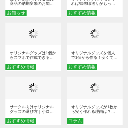
商品の納期変動のお知ら
れば御朱印巡りがもっと
せ
楽しくなる！1冊からオー
お知らせ
おすすめ情報
ダーメイドする魅力と選
び方
オリジナルグッズは1個か
オリジナルグッズを個人
らスマホで作成できる！
で1個から作る！安くて簡
旅行や遠征がもっと楽し
単なオンデマンド制作の
おすすめ情報
くなる巾着＆ポーチ活用
おすすめ情報
秘訣
術
サークル向けオリジナル
オリジナルグッズが1枚か
グッズの選び方｜小ロッ
ら安く作れる理由は？オ
ト・低予算で団結力を高
ンデマンド印刷の仕組み
おすすめ情報
める秘訣
コラム
とメリットを解説