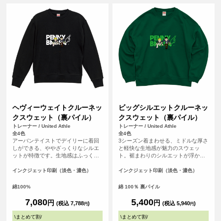
ヘヴィーウェイトクルーネッ
ビッグシルエットクルーネッ
クスウェット（裏パイル）
クスウェット（裏パイル）
トレーナー / United Athle
トレーナー / United Athle
全4色
全4色
アーバンテイストでデイリーに着回
3シーズン着まわせる、ミドルな厚さ
しができる、ややざっくりなシルエ
と軽快な生地感が魅力のスウェッ
ットが特徴です。生地感はふっく
ト。裾まわりのシルエットが浮かな
ら、裏糸のパイルは通常よりも太い
いように絞り込んだ裾口や、ほどよ
糸を編み込み重厚感ある生地でどこ
い溜まり感のある袖、ストンとドロ
インクジェット印刷（淡色・濃色）
インクジェット印刷（淡色・濃色）
かクラシックな佇まいも◎。また、
ップするショルダーラインなど、シ
洗濯後の縮率を軽減させるため、生
ルエットの随所にこだわりを詰め込
綿100%
綿 100％ 裏パイル
地水洗いとタンブル乾燥を製造行程
んだほか、首まわりはタフなダブル
で施した「プリシュランクファブリ
ステッチを採用。トレンドコーデを1
7,080
5,400
円
円
(税込 7,788
)
(税込 5,940
)
円
円
ック」を採用。アームホールや袖口
枚で完成させる絶妙なサイジングは
など、力が加わる部分のステッチワ
もちろん、堅牢さも兼備したこと
\
まとめて割
/
\
まとめて割
/