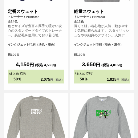
定番スウェット
軽量スウェット
トレーナー / Printstar
トレーナー / PrintStar
全14色
全12色
色とサイズが豊富＆厚手で暖かい安
薄くて軽い着心地が人気、動きやす
心のスタンダードタイプのトレーナ
く気軽に着られます。 スタイリッシ
ー。裏起毛を使用しており着心地も
ュなやや細身のデザイン。人気アパ
良く、厚みがあり温かく着られるよ
レルブランドも使用している安心の
うに作られています。秋冬のイベン
クオリティーです。
インクジェット印刷（淡色・濃色）
インクジェット印刷（淡色・濃色）
トなどでも活躍できます。
綿100％
綿100％
4,150
3,650
円
円
(税込 4,565
)
(税込 4,015
)
円
円
\
まとめて割
/
\
まとめて割
/
50％
50％
2,075
1,825
円（税込）
円（税込）