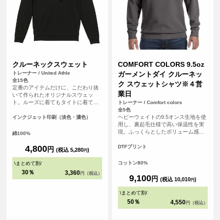
クルーネックスウェット
COMFORT COLORS 9.5oz
トレーナー / United Athle
ガーメントダイ クルーネッ
全15色
ク スウェットシャツ※４営
定番のアイテムだけに、こだわり抜
業日
いて作られたオリジナルスウェッ
ト。ルーズに着てもタイトに着て
トレーナー / Comfort colors
も、カジュアルでもキレイめでも、
全5色
どんなスタイルにも合わせやすいア
ヘビーウェイトの9.5オンス生地を使
インクジェット印刷（淡色・濃色）
イテムです。さらに「裏パイル」生
用し、裏起毛仕様で高い保温性を実
地でオールシーズン着用可能。カラ
現。ふっくらとしたボリューム感が
綿100%
ーバリエーションも豊富なので、お
ありながら、着込むほどに風合いが
好みの一着を見つけてください。ま
増すガーメントダイ（製品染め）な
4,800
DTFプリント
円
(税込 5,280
)
円
た、友達同士やグループで揃えて楽
らではの味わいを楽しめます。 無地
しむのありですね。フェスやイベン
ながら存在感があり、カジュアルか
コットン80%
\
まとめて割
/
トでも大活躍間違いなし。どんなシ
らストリートスタイルまで幅広く活
30％
3,360
円（税込）
ーンでも使い勝手がよい一着は持っ
躍するアイテムです。 <br> ※お客様
9,100
円
(税込 10,010
)
円
ておきたいクルーネックスウェット
の閲覧環境により、商品の色が実際
です。
と異なって見える場合がございま
\
まとめて割
/
す。
50％
4,550
円（税込）