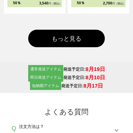
ークは太番手の縫製糸と粗めの運針
で、ビッグシルエットアイテムの集
50％
50％
3,540
2,700
円（税込）
円（税込）
数でダブルステッチにすることで、
大成となりました。
堅牢さと立体感を実現しました。
もっと見る
8月19日
発送予定日:
通常発送アイテム
8月10日
発送予定日:
即日発送アイテム
8月17日
発送予定日:
短納期アイテム
よくある質問
注文方法は？
Q