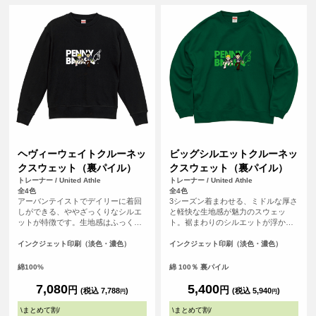
ヘヴィーウェイトクルーネッ
ビッグシルエットクルーネッ
クスウェット（裏パイル）
クスウェット（裏パイル）
トレーナー / United Athle
トレーナー / United Athle
全4色
全4色
アーバンテイストでデイリーに着回
3シーズン着まわせる、ミドルな厚さ
しができる、ややざっくりなシルエ
と軽快な生地感が魅力のスウェッ
ットが特徴です。生地感はふっく
ト。裾まわりのシルエットが浮かな
ら、裏糸のパイルは通常よりも太い
いように絞り込んだ裾口や、ほどよ
糸を編み込み重厚感ある生地でどこ
い溜まり感のある袖、ストンとドロ
インクジェット印刷（淡色・濃色）
インクジェット印刷（淡色・濃色）
かクラシックな佇まいも◎。また、
ップするショルダーラインなど、シ
洗濯後の縮率を軽減させるため、生
ルエットの随所にこだわりを詰め込
綿100%
綿 100％ 裏パイル
地水洗いとタンブル乾燥を製造行程
んだほか、首まわりはタフなダブル
で施した「プリシュランクファブリ
ステッチを採用。トレンドコーデを1
7,080
5,400
円
円
(税込 7,788
)
(税込 5,940
)
円
円
ック」を採用。アームホールや袖口
枚で完成させる絶妙なサイジングは
など、力が加わる部分のステッチワ
もちろん、堅牢さも兼備したこと
\
まとめて割
/
\
まとめて割
/