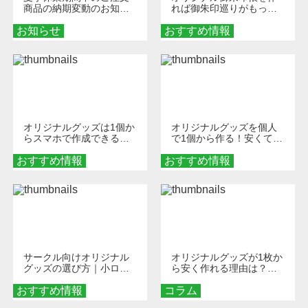
商品の納期変動のお知ら
れば御朱印巡りがもっと
せ
楽しくなる！1冊からオー
お知らせ
おすすめ情報
ダーメイドする魅力と選
び方
オリジナルグッズは1個か
オリジナルグッズを個人
らスマホで作成できる！
で1個から作る！安くて簡
旅行や遠征がもっと楽し
単なオンデマンド制作の
おすすめ情報
くなる巾着＆ポーチ活用
おすすめ情報
秘訣
術
サークル向けオリジナル
オリジナルグッズが1枚か
グッズの選び方｜小ロッ
ら安く作れる理由は？オ
ト・低予算で団結力を高
ンデマンド印刷の仕組み
おすすめ情報
める秘訣
コラム
とメリットを解説