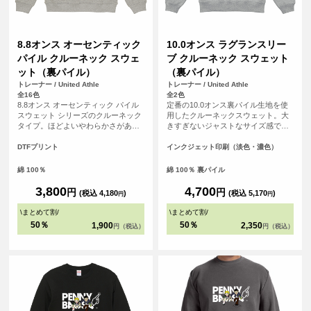
8.8オンス オーセンティック
10.0オンス ラグランスリー
パイル クルーネック スウェ
ブ クルーネック スウェット
ット（裏パイル）
（裏パイル）
トレーナー / United Athle
トレーナー / United Athle
全16色
全2色
8.8オンス オーセンティック パイル
定番の10.0オンス裏パイル生地を使
スウェット シリーズのクルーネック
用したクルーネックスウェット。大
タイプ。ほどよいやわらかさがあり
きすぎないジャストなサイズ感であ
ながら、薄すぎないしっかりとした
りながら、脇下から裾口リブの幅を
厚みのアイテムです。また、ざっく
調整しアウトラインに丸みをつける
DTFプリント
インクジェット印刷（淡色・濃色）
りとした着こなしが楽しめるよう、
ことで、旬なシルエットが完成しま
着用時の絶妙な袖のルーズさを演出
した。
綿 100％
綿 100％ 裏パイル
させるサイズ設計されています。
3,800
4,700
円
円
(税込 4,180
)
(税込 5,170
)
円
円
\
まとめて割
/
\
まとめて割
/
50％
50％
1,900
2,350
円（税込）
円（税込）