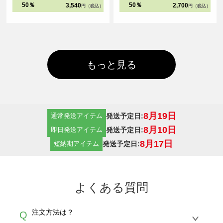
ークは太番手の縫製糸と粗めの運針
で、ビッグシルエットアイテムの集
50％
50％
3,540
2,700
円（税込）
円（税込）
数でダブルステッチにすることで、
大成となりました。
堅牢さと立体感を実現しました。
もっと見る
8月19日
発送予定日:
通常発送アイテム
8月10日
発送予定日:
即日発送アイテム
8月17日
発送予定日:
短納期アイテム
よくある質問
注文方法は？
Q