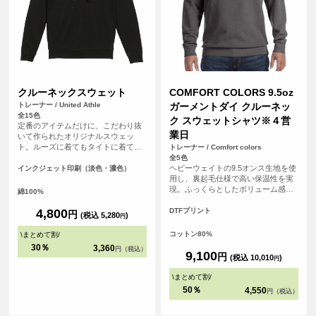
クルーネックスウェット
COMFORT COLORS 9.5oz
トレーナー / United Athle
ガーメントダイ クルーネッ
全15色
ク スウェットシャツ※４営
定番のアイテムだけに、こだわり抜
業日
いて作られたオリジナルスウェッ
ト。ルーズに着てもタイトに着て
トレーナー / Comfort colors
も、カジュアルでもキレイめでも、
全5色
どんなスタイルにも合わせやすいア
ヘビーウェイトの9.5オンス生地を使
インクジェット印刷（淡色・濃色）
イテムです。さらに「裏パイル」生
用し、裏起毛仕様で高い保温性を実
地でオールシーズン着用可能。カラ
現。ふっくらとしたボリューム感が
綿100%
ーバリエーションも豊富なので、お
ありながら、着込むほどに風合いが
好みの一着を見つけてください。ま
増すガーメントダイ（製品染め）な
4,800
DTFプリント
円
(税込 5,280
)
円
た、友達同士やグループで揃えて楽
らではの味わいを楽しめます。 無地
しむのありですね。フェスやイベン
ながら存在感があり、カジュアルか
コットン80%
\
まとめて割
/
トでも大活躍間違いなし。どんなシ
らストリートスタイルまで幅広く活
30％
3,360
円（税込）
ーンでも使い勝手がよい一着は持っ
躍するアイテムです。 <br> ※お客様
9,100
円
(税込 10,010
)
円
ておきたいクルーネックスウェット
の閲覧環境により、商品の色が実際
です。
と異なって見える場合がございま
\
まとめて割
/
す。
50％
4,550
円（税込）