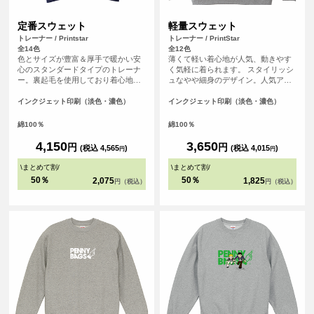
定番スウェット
軽量スウェット
トレーナー / Printstar
トレーナー / PrintStar
全14色
全12色
色とサイズが豊富＆厚手で暖かい安
薄くて軽い着心地が人気、動きやす
心のスタンダードタイプのトレーナ
く気軽に着られます。 スタイリッシ
ー。裏起毛を使用しており着心地も
ュなやや細身のデザイン。人気アパ
良く、厚みがあり温かく着られるよ
レルブランドも使用している安心の
うに作られています。秋冬のイベン
クオリティーです。
インクジェット印刷（淡色・濃色）
インクジェット印刷（淡色・濃色）
トなどでも活躍できます。
綿100％
綿100％
4,150
3,650
円
円
(税込 4,565
)
(税込 4,015
)
円
円
\
まとめて割
/
\
まとめて割
/
50％
50％
2,075
1,825
円（税込）
円（税込）