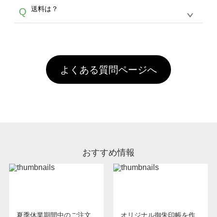
各種形式のデータを直接ご入稿することは出来
以外）のプリントは、濃色インクジェット印刷
からご利用頂けます。ポイントの有効期限は一
A
送料は？
Q
ません。いずれのデータも該当デザインのみ画
といって、プリントを定着させるための処理剤
年間です。【会員ランク】過去10カ月のご注
像(JPEG,PNG,GIF,PDF)に変換、またはAdobe
を塗布しており、短納期・低価格で商品をお届
文回数により会員ランク割引(最大5%)が適用
全国一律290円(税抜)です。また4,000円(税抜)
データ(AI,PSD)で保存して頂き、デザインツー
けするため、処理剤は塗布されたままの状態で
されます。※ログインしてからご注文頂いたも
A
以上のご注文で送料無料とさせて頂いておりま
ル上にアップロードをお願い致します。
出荷を行っております。処理剤自体は人体に無
のに限ります。(同じメールアドレスでご注文
す。「まとめて割」「ポイント」「ランク割
害な性質で、水洗いで落とすことが可能です。
頂いても、ログインがされていなければ、ラン
引」などによるお値引きで4,000円未満になる
お手数ですが、お客様ご自身にて着用前に落と
クにカウントがされません。
よくある質問ページへ
場合は送料がかかりますので、ご注意くださ
していただけますようお願いいたします。※1
い。
通常注文・直送機能でのご注文に関わらず、前
処理剤が残った状態でお届けとなる場合がござ
います。※2 濃色は淡色に比べ処理剤が目立ち
やすく、1回の水洗いでは落ちない場合があり
ます、徐々に軽減されますのでどうかご安心く
ださい。
おすすめ情報
夏季休業期間中のご注文
オリジナル御朱印帳を作