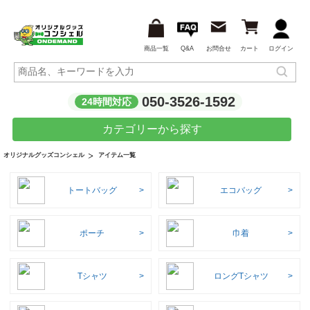
商品一覧
Q&A
お問合せ
カート
ログイン
050-3526-1592
24時間対応
カテゴリーから探す
アイテム一覧
オリジナルグッズコンシェル
トートバッグ
エコバッグ
ポーチ
巾着
Tシャツ
ロングTシャツ