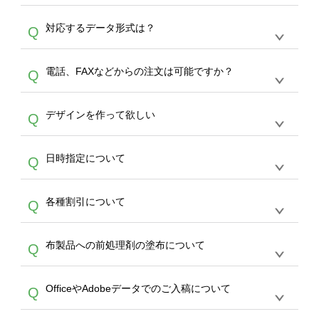
オンデマンドサービスでは、サイトからの受注
A
対応するデータ形式は？
Q
生産にて承っております。デザインツールから
デザインの作成から決済まで完了できます。
デザインツールで対応している画像アップロー
30枚以上やシルク印刷など、大口注文の場合
A
電話、FAXなどからの注文は可能ですか？
Q
ドできるデータ形式は、JPG / PNG / AI / PSD /
は、サポートが担当する
エコバッグコンシェル
PDF 形式になります。データの最大サイズ
や
タンブラーコンシェル
をご利用ください。製
オンデマンドサービスでは、サイトからのご注
は、20MBです。デジカメやスマホで撮影した
作する数量が多ければ多いほど、オンデマンド
A
デザインを作って欲しい
Q
文のみ受け付けております。30個以上のご製
写真などもアップロード可能です。使用できな
サービスよりも低価格で製作することが可能で
作をお考えの方は、サポートが担当する
エコバ
い画像はエラーになります。（※ Illustratorか
す。
うまくデザインができない。印刷するデザイン
ッグコンシェル
や
タンブラーコンシェル
サービ
らの直接入稿には対応していません。AIで保存
A
日時指定について
Q
を作って欲しい。などの場合は、製作数量が
スをご利用頂ければ、電話やFAX、メールなど
し、デザインツールからアップロードして下さ
30個以上であれば、サポート担当が、デザイ
でご注文が可能です。
い）
恐れ入りますが、日時指定は承っておりませ
ン作成のお手伝いをすることが可能です。
エコ
A
各種割引について
Q
ん。発送後18時以降に配送業者・伝票番号を
バッグコンシェル
や
タンブラーコンシェル
サー
メールでお知らせいたしますので、直接配送業
ビスをご利用ください。(※ 30個以下の場合
【まとめて割】5枚以上でご注文枚数に応じて
者にご連絡いただき調整をお願い致します。
は、デザインツールをご利用ください)
A
布製品への前処理剤の塗布について
Q
カート内で自動的に割引(最大50%)が適用され
ます。 【付与ポイント】購入金額の1％が1ポ
【濃色インクジェット印刷による仕上がりの注
イントとして付与され、次回ご注文時に1ポイ
A
OfficeやAdobeデータでのご入稿について
Q
意点（前処理剤）】カラー生地（Tシャツのホ
ント＝1円としてお使いいただけます。ポイン
ワイト、トートバッグのナチュラル、ホワイト
トは発送完了の翌日に付与され、次回ご注文時