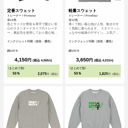
定番スウェット
軽量スウェット
トレーナー / Printstar
トレーナー / PrintStar
全14色
全12色
色とサイズが豊富＆厚手で暖かい安
薄くて軽い着心地が人気、動きやす
心のスタンダードタイプのトレーナ
く気軽に着られます。 スタイリッシ
ー。裏起毛を使用しており着心地も
ュなやや細身のデザイン。人気アパ
良く、厚みがあり温かく着られるよ
レルブランドも使用している安心の
うに作られています。秋冬のイベン
クオリティーです。
インクジェット印刷（淡色・濃色）
インクジェット印刷（淡色・濃色）
トなどでも活躍できます。
綿100％
綿100％
4,150
3,650
円
円
(税込 4,565
)
(税込 4,015
)
円
円
\
まとめて割
/
\
まとめて割
/
50％
50％
2,075
1,825
円（税込）
円（税込）