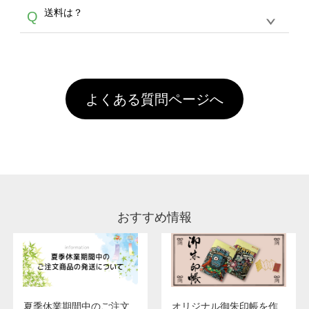
各種形式のデータを直接ご入稿することは出来
以外）のプリントは、濃色インクジェット印刷
からご利用頂けます。ポイントの有効期限は一
A
送料は？
Q
ません。いずれのデータも該当デザインのみ画
といって、プリントを定着させるための処理剤
年間です。【会員ランク】過去10カ月のご注
像(JPEG,PNG,GIF,PDF)に変換、またはAdobe
を塗布しており、短納期・低価格で商品をお届
文回数により会員ランク割引(最大5%)が適用
全国一律290円(税抜)です。また4,000円(税抜)
データ(AI,PSD)で保存して頂き、デザインツー
けするため、処理剤は塗布されたままの状態で
されます。※ログインしてからご注文頂いたも
A
以上のご注文で送料無料とさせて頂いておりま
ル上にアップロードをお願い致します。
出荷を行っております。処理剤自体は人体に無
のに限ります。(同じメールアドレスでご注文
す。「まとめて割」「ポイント」「ランク割
害な性質で、水洗いで落とすことが可能です。
頂いても、ログインがされていなければ、ラン
引」などによるお値引きで4,000円未満になる
お手数ですが、お客様ご自身にて着用前に落と
クにカウントがされません。
よくある質問ページへ
場合は送料がかかりますので、ご注意くださ
していただけますようお願いいたします。※1
い。
通常注文・直送機能でのご注文に関わらず、前
処理剤が残った状態でお届けとなる場合がござ
います。※2 濃色は淡色に比べ処理剤が目立ち
やすく、1回の水洗いでは落ちない場合があり
ます、徐々に軽減されますのでどうかご安心く
ださい。
おすすめ情報
夏季休業期間中のご注文
オリジナル御朱印帳を作