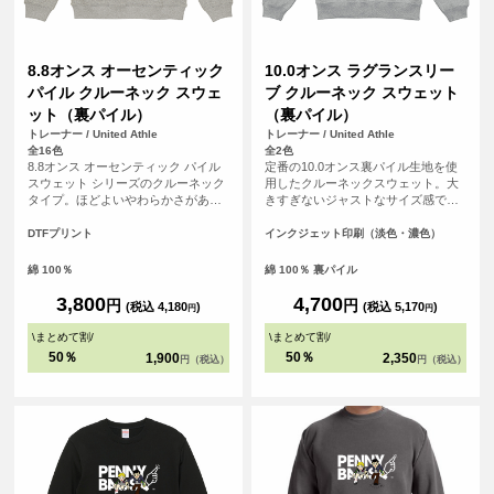
8.8オンス オーセンティック
10.0オンス ラグランスリー
パイル クルーネック スウェ
ブ クルーネック スウェット
ット（裏パイル）
（裏パイル）
トレーナー / United Athle
トレーナー / United Athle
全16色
全2色
8.8オンス オーセンティック パイル
定番の10.0オンス裏パイル生地を使
スウェット シリーズのクルーネック
用したクルーネックスウェット。大
タイプ。ほどよいやわらかさがあり
きすぎないジャストなサイズ感であ
ながら、薄すぎないしっかりとした
りながら、脇下から裾口リブの幅を
厚みのアイテムです。また、ざっく
調整しアウトラインに丸みをつける
DTFプリント
インクジェット印刷（淡色・濃色）
りとした着こなしが楽しめるよう、
ことで、旬なシルエットが完成しま
着用時の絶妙な袖のルーズさを演出
した。
綿 100％
綿 100％ 裏パイル
させるサイズ設計されています。
3,800
4,700
円
円
(税込 4,180
)
(税込 5,170
)
円
円
\
まとめて割
/
\
まとめて割
/
50％
50％
1,900
2,350
円（税込）
円（税込）