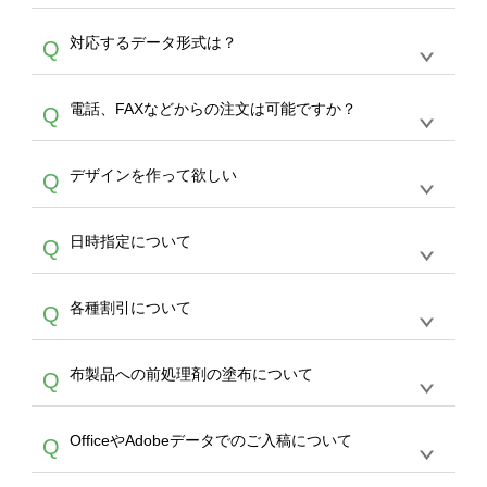
オンデマンドサービスでは、サイトからの受注
A
対応するデータ形式は？
Q
生産にて承っております。デザインツールから
デザインの作成から決済まで完了できます。
デザインツールで対応している画像アップロー
30枚以上やシルク印刷など、大口注文の場合
A
電話、FAXなどからの注文は可能ですか？
Q
ドできるデータ形式は、JPG / PNG / AI / PSD /
は、サポートが担当する
エコバッグコンシェル
PDF 形式になります。データの最大サイズ
や
タンブラーコンシェル
をご利用ください。製
オンデマンドサービスでは、サイトからのご注
は、20MBです。デジカメやスマホで撮影した
作する数量が多ければ多いほど、オンデマンド
A
デザインを作って欲しい
Q
文のみ受け付けております。30個以上のご製
写真などもアップロード可能です。使用できな
サービスよりも低価格で製作することが可能で
作をお考えの方は、サポートが担当する
エコバ
い画像はエラーになります。（※ Illustratorか
す。
うまくデザインができない。印刷するデザイン
ッグコンシェル
や
タンブラーコンシェル
サービ
らの直接入稿には対応していません。AIで保存
A
日時指定について
Q
を作って欲しい。などの場合は、製作数量が
スをご利用頂ければ、電話やFAX、メールなど
し、デザインツールからアップロードして下さ
30個以上であれば、サポート担当が、デザイ
でご注文が可能です。
い）
恐れ入りますが、日時指定は承っておりませ
ン作成のお手伝いをすることが可能です。
エコ
A
各種割引について
Q
ん。発送後18時以降に配送業者・伝票番号を
バッグコンシェル
や
タンブラーコンシェル
サー
メールでお知らせいたしますので、直接配送業
ビスをご利用ください。(※ 30個以下の場合
【まとめて割】5枚以上でご注文枚数に応じて
者にご連絡いただき調整をお願い致します。
は、デザインツールをご利用ください)
A
布製品への前処理剤の塗布について
Q
カート内で自動的に割引(最大50%)が適用され
ます。 【付与ポイント】購入金額の1％が1ポ
【濃色インクジェット印刷による仕上がりの注
イントとして付与され、次回ご注文時に1ポイ
A
OfficeやAdobeデータでのご入稿について
Q
意点（前処理剤）】カラー生地（Tシャツのホ
ント＝1円としてお使いいただけます。ポイン
ワイト、トートバッグのナチュラル、ホワイト
トは発送完了の翌日に付与され、次回ご注文時