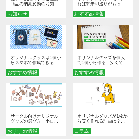
商品の納期変動のお知ら
れば御朱印巡りがもっと
せ
楽しくなる！1冊からオー
お知らせ
おすすめ情報
ダーメイドする魅力と選
び方
オリジナルグッズは1個か
オリジナルグッズを個人
らスマホで作成できる！
で1個から作る！安くて簡
旅行や遠征がもっと楽し
単なオンデマンド制作の
おすすめ情報
くなる巾着＆ポーチ活用
おすすめ情報
秘訣
術
サークル向けオリジナル
オリジナルグッズが1枚か
グッズの選び方｜小ロッ
ら安く作れる理由は？オ
ト・低予算で団結力を高
ンデマンド印刷の仕組み
おすすめ情報
める秘訣
コラム
とメリットを解説