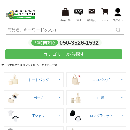
商品一覧
Q&A
お問合せ
カート
ログイン
050-3526-1592
24時間対応
カテゴリーから探す
アイテム一覧
オリジナルグッズコンシェル
トートバッグ
エコバッグ
ポーチ
巾着
Tシャツ
ロングTシャツ