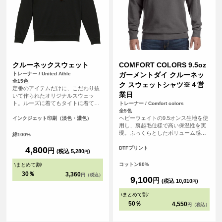
クルーネックスウェット
COMFORT COLORS 9.5oz
トレーナー / United Athle
ガーメントダイ クルーネッ
全15色
ク スウェットシャツ※４営
定番のアイテムだけに、こだわり抜
業日
いて作られたオリジナルスウェッ
ト。ルーズに着てもタイトに着て
トレーナー / Comfort colors
も、カジュアルでもキレイめでも、
全5色
どんなスタイルにも合わせやすいア
ヘビーウェイトの9.5オンス生地を使
インクジェット印刷（淡色・濃色）
イテムです。さらに「裏パイル」生
用し、裏起毛仕様で高い保温性を実
地でオールシーズン着用可能。カラ
現。ふっくらとしたボリューム感が
綿100%
ーバリエーションも豊富なので、お
ありながら、着込むほどに風合いが
好みの一着を見つけてください。ま
増すガーメントダイ（製品染め）な
4,800
DTFプリント
円
(税込 5,280
)
円
た、友達同士やグループで揃えて楽
らではの味わいを楽しめます。 無地
しむのありですね。フェスやイベン
ながら存在感があり、カジュアルか
コットン80%
\
まとめて割
/
トでも大活躍間違いなし。どんなシ
らストリートスタイルまで幅広く活
30％
3,360
円（税込）
ーンでも使い勝手がよい一着は持っ
躍するアイテムです。 <br> ※お客様
9,100
円
(税込 10,010
)
円
ておきたいクルーネックスウェット
の閲覧環境により、商品の色が実際
です。
と異なって見える場合がございま
\
まとめて割
/
す。
50％
4,550
円（税込）