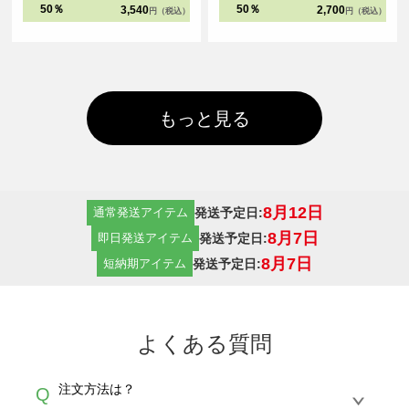
ークは太番手の縫製糸と粗めの運針
で、ビッグシルエットアイテムの集
50％
50％
3,540
2,700
円（税込）
円（税込）
数でダブルステッチにすることで、
大成となりました。
堅牢さと立体感を実現しました。
もっと見る
8月12日
発送予定日:
通常発送アイテム
8月7日
発送予定日:
即日発送アイテム
8月7日
発送予定日:
短納期アイテム
よくある質問
注文方法は？
Q