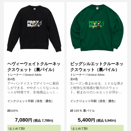
ヘヴィーウェイトクルーネッ
ビッグシルエットクルーネッ
クスウェット（裏パイル）
クスウェット（裏パイル）
トレーナー / United Athle
トレーナー / United Athle
全4色
全4色
アーバンテイストでデイリーに着回
3シーズン着まわせる、ミドルな厚さ
しができる、ややざっくりなシルエ
と軽快な生地感が魅力のスウェッ
ットが特徴です。生地感はふっく
ト。裾まわりのシルエットが浮かな
ら、裏糸のパイルは通常よりも太い
いように絞り込んだ裾口や、ほどよ
糸を編み込み重厚感ある生地でどこ
い溜まり感のある袖、ストンとドロ
インクジェット印刷（淡色・濃色）
インクジェット印刷（淡色・濃色）
かクラシックな佇まいも◎。また、
ップするショルダーラインなど、シ
洗濯後の縮率を軽減させるため、生
ルエットの随所にこだわりを詰め込
綿100%
綿 100％ 裏パイル
地水洗いとタンブル乾燥を製造行程
んだほか、首まわりはタフなダブル
で施した「プリシュランクファブリ
ステッチを採用。トレンドコーデを1
7,080
5,400
円
円
(税込 7,788
)
(税込 5,940
)
円
円
ック」を採用。アームホールや袖口
枚で完成させる絶妙なサイジングは
など、力が加わる部分のステッチワ
もちろん、堅牢さも兼備したこと
\
まとめて割
/
\
まとめて割
/