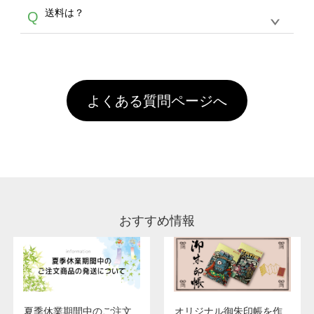
各種形式のデータを直接ご入稿することは出来
以外）のプリントは、濃色インクジェット印刷
からご利用頂けます。ポイントの有効期限は一
A
送料は？
Q
ません。いずれのデータも該当デザインのみ画
といって、プリントを定着させるための処理剤
年間です。【会員ランク】過去10カ月のご注
像(JPEG,PNG,GIF,PDF)に変換、またはAdobe
を塗布しており、短納期・低価格で商品をお届
文回数により会員ランク割引(最大5%)が適用
全国一律290円(税抜)です。また4,000円(税抜)
データ(AI,PSD)で保存して頂き、デザインツー
けするため、処理剤は塗布されたままの状態で
されます。※ログインしてからご注文頂いたも
A
以上のご注文で送料無料とさせて頂いておりま
ル上にアップロードをお願い致します。
出荷を行っております。処理剤自体は人体に無
のに限ります。(同じメールアドレスでご注文
す。「まとめて割」「ポイント」「ランク割
害な性質で、水洗いで落とすことが可能です。
頂いても、ログインがされていなければ、ラン
引」などによるお値引きで4,000円未満になる
お手数ですが、お客様ご自身にて着用前に落と
クにカウントがされません。
よくある質問ページへ
場合は送料がかかりますので、ご注意くださ
していただけますようお願いいたします。※1
い。
通常注文・直送機能でのご注文に関わらず、前
処理剤が残った状態でお届けとなる場合がござ
います。※2 濃色は淡色に比べ処理剤が目立ち
やすく、1回の水洗いでは落ちない場合があり
ます、徐々に軽減されますのでどうかご安心く
ださい。
おすすめ情報
夏季休業期間中のご注文
オリジナル御朱印帳を作