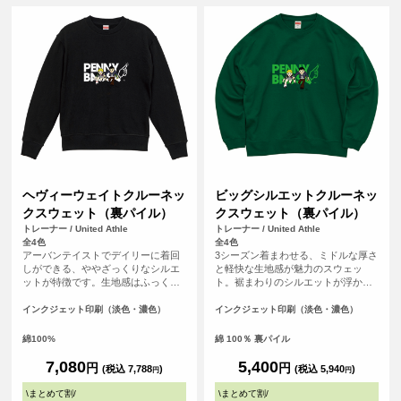
ヘヴィーウェイトクルーネッ
ビッグシルエットクルーネッ
クスウェット（裏パイル）
クスウェット（裏パイル）
トレーナー / United Athle
トレーナー / United Athle
全4色
全4色
アーバンテイストでデイリーに着回
3シーズン着まわせる、ミドルな厚さ
しができる、ややざっくりなシルエ
と軽快な生地感が魅力のスウェッ
ットが特徴です。生地感はふっく
ト。裾まわりのシルエットが浮かな
ら、裏糸のパイルは通常よりも太い
いように絞り込んだ裾口や、ほどよ
糸を編み込み重厚感ある生地でどこ
い溜まり感のある袖、ストンとドロ
インクジェット印刷（淡色・濃色）
インクジェット印刷（淡色・濃色）
かクラシックな佇まいも◎。また、
ップするショルダーラインなど、シ
洗濯後の縮率を軽減させるため、生
ルエットの随所にこだわりを詰め込
綿100%
綿 100％ 裏パイル
地水洗いとタンブル乾燥を製造行程
んだほか、首まわりはタフなダブル
で施した「プリシュランクファブリ
ステッチを採用。トレンドコーデを1
7,080
5,400
円
円
(税込 7,788
)
(税込 5,940
)
円
円
ック」を採用。アームホールや袖口
枚で完成させる絶妙なサイジングは
など、力が加わる部分のステッチワ
もちろん、堅牢さも兼備したこと
\
まとめて割
/
\
まとめて割
/