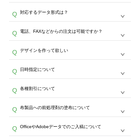
オンデマンドサービスでは、サイトからの受注
A
対応するデータ形式は？
Q
生産にて承っております。デザインツールから
デザインの作成から決済まで完了できます。
デザインツールで対応している画像アップロー
30枚以上やシルク印刷など、大口注文の場合
A
電話、FAXなどからの注文は可能ですか？
Q
ドできるデータ形式は、JPG / PNG / AI / PSD /
は、サポートが担当する
エコバッグコンシェル
PDF 形式になります。データの最大サイズ
や
タンブラーコンシェル
をご利用ください。製
オンデマンドサービスでは、サイトからのご注
は、20MBです。デジカメやスマホで撮影した
作する数量が多ければ多いほど、オンデマンド
A
デザインを作って欲しい
Q
文のみ受け付けております。30個以上のご製
写真などもアップロード可能です。使用できな
サービスよりも低価格で製作することが可能で
作をお考えの方は、サポートが担当する
エコバ
い画像はエラーになります。（※ Illustratorか
す。
うまくデザインができない。印刷するデザイン
ッグコンシェル
や
タンブラーコンシェル
サービ
らの直接入稿には対応していません。AIで保存
A
日時指定について
Q
を作って欲しい。などの場合は、製作数量が
スをご利用頂ければ、電話やFAX、メールなど
し、デザインツールからアップロードして下さ
30個以上であれば、サポート担当が、デザイ
でご注文が可能です。
い）
恐れ入りますが、日時指定は承っておりませ
ン作成のお手伝いをすることが可能です。
エコ
A
各種割引について
Q
ん。発送後18時以降に配送業者・伝票番号を
バッグコンシェル
や
タンブラーコンシェル
サー
メールでお知らせいたしますので、直接配送業
ビスをご利用ください。(※ 30個以下の場合
【まとめて割】5枚以上でご注文枚数に応じて
者にご連絡いただき調整をお願い致します。
は、デザインツールをご利用ください)
A
布製品への前処理剤の塗布について
Q
カート内で自動的に割引(最大50%)が適用され
ます。 【付与ポイント】購入金額の1％が1ポ
【濃色インクジェット印刷による仕上がりの注
イントとして付与され、次回ご注文時に1ポイ
A
OfficeやAdobeデータでのご入稿について
Q
意点（前処理剤）】カラー生地（Tシャツのホ
ント＝1円としてお使いいただけます。ポイン
ワイト、トートバッグのナチュラル、ホワイト
トは発送完了の翌日に付与され、次回ご注文時