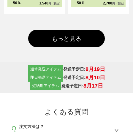
ークは太番手の縫製糸と粗めの運針
で、ビッグシルエットアイテムの集
50％
50％
3,540
2,700
円（税込）
円（税込）
数でダブルステッチにすることで、
大成となりました。
堅牢さと立体感を実現しました。
もっと見る
8月19日
発送予定日:
通常発送アイテム
8月10日
発送予定日:
即日発送アイテム
8月17日
発送予定日:
短納期アイテム
よくある質問
注文方法は？
Q