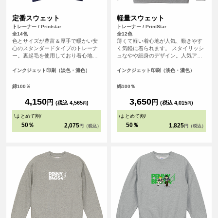
定番スウェット
軽量スウェット
トレーナー / Printstar
トレーナー / PrintStar
全14色
全12色
色とサイズが豊富＆厚手で暖かい安
薄くて軽い着心地が人気、動きやす
心のスタンダードタイプのトレーナ
く気軽に着られます。 スタイリッシ
ー。裏起毛を使用しており着心地も
ュなやや細身のデザイン。人気アパ
良く、厚みがあり温かく着られるよ
レルブランドも使用している安心の
うに作られています。秋冬のイベン
クオリティーです。
インクジェット印刷（淡色・濃色）
インクジェット印刷（淡色・濃色）
トなどでも活躍できます。
綿100％
綿100％
4,150
3,650
円
円
(税込 4,565
)
(税込 4,015
)
円
円
\
まとめて割
/
\
まとめて割
/
50％
50％
2,075
1,825
円（税込）
円（税込）