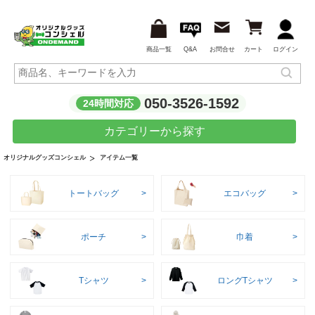
商品一覧
Q&A
お問合せ
カート
ログイン
050-3526-1592
24時間対応
カテゴリーから探す
アイテム一覧
オリジナルグッズコンシェル
トートバッグ
エコバッグ
ポーチ
巾着
Tシャツ
ロングTシャツ