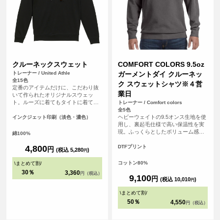
クルーネックスウェット
COMFORT COLORS 9.5oz
トレーナー / United Athle
ガーメントダイ クルーネッ
全15色
ク スウェットシャツ※４営
定番のアイテムだけに、こだわり抜
業日
いて作られたオリジナルスウェッ
ト。ルーズに着てもタイトに着て
トレーナー / Comfort colors
も、カジュアルでもキレイめでも、
全5色
どんなスタイルにも合わせやすいア
ヘビーウェイトの9.5オンス生地を使
インクジェット印刷（淡色・濃色）
イテムです。さらに「裏パイル」生
用し、裏起毛仕様で高い保温性を実
地でオールシーズン着用可能。カラ
現。ふっくらとしたボリューム感が
綿100%
ーバリエーションも豊富なので、お
ありながら、着込むほどに風合いが
好みの一着を見つけてください。ま
増すガーメントダイ（製品染め）な
4,800
DTFプリント
円
(税込 5,280
)
円
た、友達同士やグループで揃えて楽
らではの味わいを楽しめます。 無地
しむのありですね。フェスやイベン
ながら存在感があり、カジュアルか
コットン80%
\
まとめて割
/
トでも大活躍間違いなし。どんなシ
らストリートスタイルまで幅広く活
30％
3,360
円（税込）
ーンでも使い勝手がよい一着は持っ
躍するアイテムです。 <br> ※お客様
9,100
円
(税込 10,010
)
円
ておきたいクルーネックスウェット
の閲覧環境により、商品の色が実際
です。
と異なって見える場合がございま
\
まとめて割
/
す。
50％
4,550
円（税込）