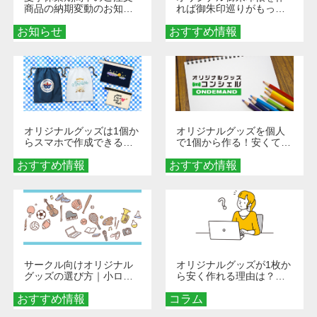
商品の納期変動のお知ら
れば御朱印巡りがもっと
せ
楽しくなる！1冊からオー
お知らせ
おすすめ情報
ダーメイドする魅力と選
び方
オリジナルグッズは1個か
オリジナルグッズを個人
らスマホで作成できる！
で1個から作る！安くて簡
旅行や遠征がもっと楽し
単なオンデマンド制作の
おすすめ情報
くなる巾着＆ポーチ活用
おすすめ情報
秘訣
術
サークル向けオリジナル
オリジナルグッズが1枚か
グッズの選び方｜小ロッ
ら安く作れる理由は？オ
ト・低予算で団結力を高
ンデマンド印刷の仕組み
おすすめ情報
める秘訣
コラム
とメリットを解説