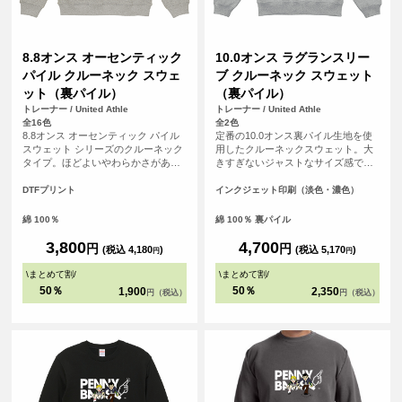
8.8オンス オーセンティック
10.0オンス ラグランスリー
パイル クルーネック スウェ
ブ クルーネック スウェット
ット（裏パイル）
（裏パイル）
トレーナー / United Athle
トレーナー / United Athle
全16色
全2色
8.8オンス オーセンティック パイル
定番の10.0オンス裏パイル生地を使
スウェット シリーズのクルーネック
用したクルーネックスウェット。大
タイプ。ほどよいやわらかさがあり
きすぎないジャストなサイズ感であ
ながら、薄すぎないしっかりとした
りながら、脇下から裾口リブの幅を
厚みのアイテムです。また、ざっく
調整しアウトラインに丸みをつける
DTFプリント
インクジェット印刷（淡色・濃色）
りとした着こなしが楽しめるよう、
ことで、旬なシルエットが完成しま
着用時の絶妙な袖のルーズさを演出
した。
綿 100％
綿 100％ 裏パイル
させるサイズ設計されています。
3,800
4,700
円
円
(税込 4,180
)
(税込 5,170
)
円
円
\
まとめて割
/
\
まとめて割
/
50％
50％
1,900
2,350
円（税込）
円（税込）