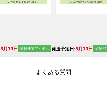
まとめて割
:
50％
5,400
まとめて割
:
50％
5,840
円（税込）
円（税込）
8月19日
8月10日
:
発送予定日:
即日発送アイテム
短納期
よくある質問
サイトからの受注生産にて承っております。デザインツールか