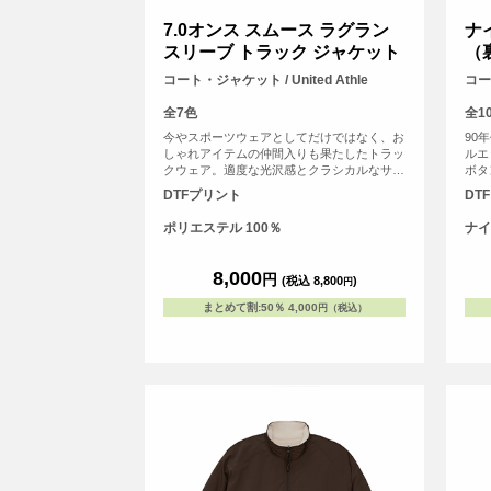
7.0オンス スムース ラグラン
ナ
スリーブ トラック ジャケット
（
コート・ジャケット / United Athle
コート
全7色
全1
今やスポーツウェアとしてだけではなく、お
90
しゃれアイテムの仲間入りも果たしたトラッ
ルエ
クウェア。適度な光沢感とクラシカルなサイ
ボタ
ドライン、スポーティーなダブルスライダー
ルを
DTFプリント
DT
など、随所にこだわりを散りばめています。
使い
ム用
ポリエステル 100％
ナイ
水性
し、
で防
8,000
円
(税込 8,800
)
円
プル
から
まとめて割
:
50％
4,000
円（税込）
す。
の色
す。