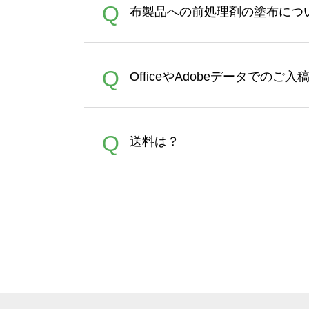
A
Q
布製品への前処理剤の塗布につ
ポイントとして付与され、次
文時からご利用頂けます。ポイ
が適用されます。※ログイン
【濃色インクジェット印刷に
A
Q
OfficeやAdobeデータでのご
れば、ランクにカウントがさ
イト以外）のプリントは、濃
品をお届けするため、処理剤
が可能です。お手数ですが、お
各種形式のデータを直接ご入稿す
A
Q
送料は？
文に関わらず、前処理剤が残っ
Adobeデータ(AI,PSD
は落ちない場合があります、
全国一律290円(税抜)です。
A
割引」などによるお値引きで4