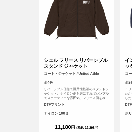
シェル フリース リバーシブル
イ
スタンド ジャケット
ャ
コート・ジャケット / United Athle
コート
全4色
全2
リバーシブル仕様で汎用性抜群のスタンドジ
ミリ
ャケット。ナイロン側を表にすればシンプル
たか
でスポーティーな雰囲気、フリース側を表に
した
すれば、ゴープコアな雰囲気が楽しめる優れ
ねる
DTFプリント
DT
もの。どちらの面もゆったりとしたサイジン
裏地
グで着用できるラグラン仕様。<br> ※ナイ
であ
ナイロン 100％
ポリ
ロン面のみプリント対応となっております。
でど
（裏フリース部分不可）
の糸
して
11,180
円
(税込 12,298
)
円
ケッ