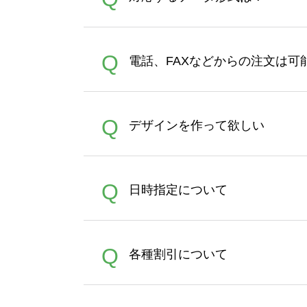
す。 30枚以上やシルク印刷
さい。製作する数量が多けれ
デザインツールで対応している画像ア
A
Q
電話、FAXなどからの注文は可
ズは、20MBです。デジカメ
Illustratorからの直
オンデマンドサービスでは、
A
Q
デザインを作って欲しい
バッグコンシェル
や
タンブラ
うまくデザインができない。
A
Q
日時指定について
ン作成のお手伝いをすること
合は、デザインツールをご利用
恐れ入りますが、日時指定は
A
Q
各種割引について
者にご連絡いただき調整をお
【まとめて割】5枚以上でご注