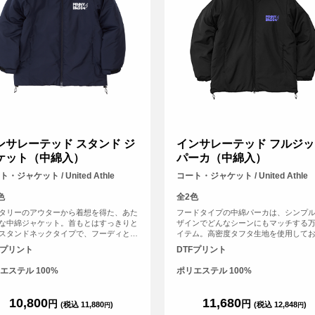
ンサレーテッド スタンド ジ
インサレーテッド フルジッ
ケット（中綿入）
パーカ（中綿入）
・ジャケット / United Athle
コート・ジャケット / United Athle
色
全2色
タリーのアウターから着想を得た、あた
フードタイプの中綿パーカは、シンプ
な中綿ジャケット。首もとはすっきりと
ザインでどんなシーンにもマッチする
スタンドネックタイプで、フーディと重
イテム。高密度タフタ生地を使用して
など、レイヤードもしやすいのが魅力。
軽量さと上品な光沢感が魅力。袖口と
Fプリント
DTFプリント
は中綿が片寄りにくいキルティング仕様
絞ることができるため、丸みのあるシ
りながら、外側はシームレスなデザイン
トに調節できるほか、秋冬の冷たい風
エステル 100%
ポリエステル 100%
んなスタイルにもフィットします。極細
を軽減してくれます。
を高密度に織り上げたタフタ生地を使用
いるので、なめらかで高級感のあるジャ
10,800
11,680
円
円
(税込 11,880
)
(税込 12,848
)
円
円
トです。