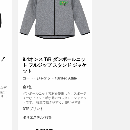
プ
9.4オンス T/R ダンボールニッ
ト フルジップ スタンド ジャケ
ット
コート・ジャケット / United Athle
全3色
ルなデ
万能ア
ダンボールニット素材を使用した、スポーテ
おり、
ィーなフィット感が魅力のスタンドジャケッ
裾口を
トです。 軽量で動きやすく、扱いやすさに
ルエッ
も優れており、やわらかな肌ざわりで快適な
DTFプリント
の侵入
着心地を実現。 多重構造の生地とハイネッ
ク仕様により、空気層を確保して保温性を高
ポリエステル 79%
め、スポーツやアウトドアなどアクティブな
シーンでも活躍します。 チームウェアやイ
ベント、オリジナルグッズ制作にもおすすめ