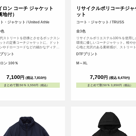
イロン コーチ ジャケット
リサイクルポリコーチジャ
裏地付）
ット
・ジャケット / United Athle
コート・ジャケット / TRUSS
0色
全3色
年代ストリートを彷彿とさせるボックスシ
リサイクルポリエステル100％を使用し
ットの定番コーチジャケットに、ドット
環境に優しいコーチジャケット。軽や
ンやドローコードなどの細かなディテー
心地と光沢のある素材感が、ストリー
加えた一着。 ユニセックス仕様で普段
ッションにマッチします。胸元や背面
Fプリント
DTFプリント
はもちろん、チームウェアやユニフォー
リジナルプリントで、自分だけのスタ
途にも人気のアイテムです。 表地は撥
表現。サステナブルな素材を使ったオ
ロン 100％
M～XL
のあるナイロン100％タフタ生地を使用
ルアウターは、ブランドアイテムやア
身頃部分にはトリコット起毛の裏地付き
ストグッズにもおすすめです。
風性と快適さを両立しています。 シン
7,100
7,700
円
円
(税込 7,810
)
(税込 8,470
)
円
円
で普遍的なシルエットのため、普段使い
アクティブなシーンまで幅広く活躍しま
まとめて割
:
50％
3,550
まとめて割
:
50％
3,850
円（税込）
円（税込）
 <br> ※お客様の閲覧環境により、商品
が実際と異なって見える場合がございま