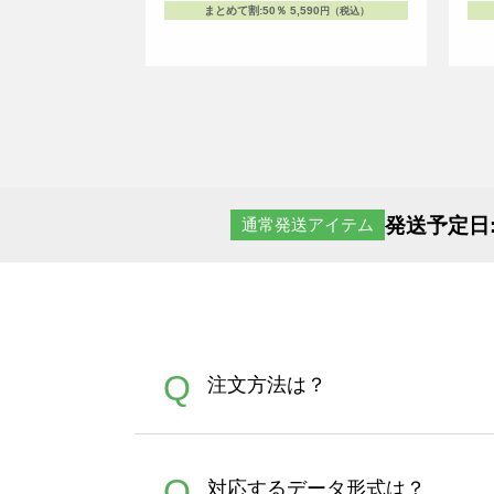
まとめて割
:
50％
5,590
円（税込）
発送予定日
通常発送アイテム
Q
注文方法は？
オンデマンドサービスでは、
A
Q
対応するデータ形式は？