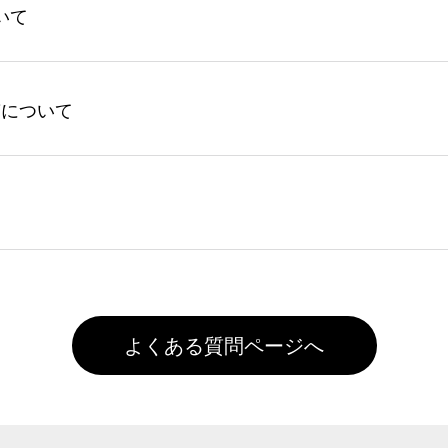
いて
回ご注文時に1ポイント＝1円としてお使いいただけます。ポイ
ントの有効期限は一年間です。【会員ランク】過去10カ月のご
してからご注文頂いたものに限ります。(同じメールアドレスで
よる仕上がりの注意点（前処理剤）】カラー生地（Tシャツのホ
入稿について
れません。
色インクジェット印刷といって、プリントを定着させるための
は塗布されたままの状態で出荷を行っております。処理剤自体
客様ご自身にて着用前に落としていただけますようお願いいた
ることは出来ません。いずれのデータも該当デザインのみ画像(JPE
た状態でお届けとなる場合がございます。※2 濃色は淡色に
)で保存して頂き、デザインツール上にアップロードをお願い致します
徐々に軽減されますのでどうかご安心ください。
また4,000円(税抜)以上のご注文で送料無料とさせて頂いてお
,000円未満になる場合は送料がかかりますので、ご注意くださ
よくある質問ページへ