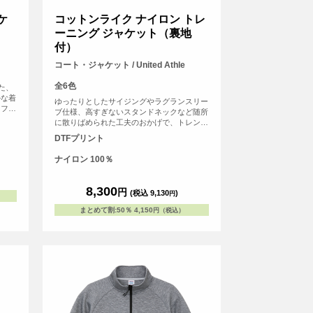
ケ
コットンライク ナイロン トレ
ーニング ジャケット（裏地
付）
コート・ジャケット / United Athle
全6色
た、
かな着
ゆったりとしたサイジングやラグランスリー
トファ
ブ仕様、高すぎないスタンドネックなど随所
へのオ
に散りばめられた工夫のおかげで、トレンド
イルを
シルエットと動きやすさを兼備。袖口、裾口
DTFプリント
リジナ
ともにシャーリングゴムが施されているた
ーティ
め、動き回ってもゆったりとしたシルエット
ナイロン 100％
が崩れないのも魅力
8,300
円
(税込 9,130
)
円
まとめて割
:
50％
4,150
円（税込）