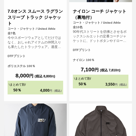
7.0オンス スムース ラグラン
ナイロン コーチ ジャケット
スリーブ トラック ジャケッ
（裏地付）
ト
コート・ジャケット / United Athle
全10色
コート・ジャケット / United Athle
90年代ストリートを彷彿とさせるボ
全7色
ックスシルエットの定番コーチジャ
今やスポーツウェアとしてだけでは
ケットに、ドットボタンやドローコ
なく、おしゃれアイテムの仲間入り
ードなどの細かなディテールを加え
も果たしたトラックウェア。適度な
た一着。 ユニセックス仕様で普段使
DTFプリント
光沢感とクラシカルなサイドライ
いはもちろん、チームウェアやユニ
ン、スポーティーなダブルスライダ
DTFプリント
フォーム用途にも人気のアイテムで
ナイロン 100％
ーなど、随所にこだわりを散りばめ
す。 表地は撥水性のあるナイロン
ています。
ポリエステル 100％
100％タフタ生地を使用し、身頃部分
7,100
円
(税込 7,810
)
円
にはトリコット起毛の裏地付きで防
8,000
円
(税込 8,800
)
円
風性と快適さを両立しています。 シ
\
まとめて割
/
ンプルで普遍的なシルエットのた
50％
3,550
\
まとめて割
/
円（税込）
め、普段使いからアクティブなシー
50％
4,000
ンまで幅広く活躍します。 <br> ※お
円（税込）
客様の閲覧環境により、商品の色が
実際と異なって見える場合がござい
ます。