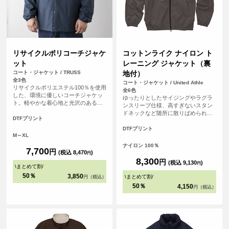
リサイクルポリコーチジャケ
コットンライク ナイロン ト
ット
レーニング ジャケット（裏
コート・ジャケット / TRUSS
地付）
全3色
コート・ジャケット / United Athle
リサイクルポリエステル100％を使用
全6色
した、環境に優しいコーチジャケッ
ゆったりとしたサイジングやラグラ
ト。軽やかな着心地と光沢のある素
ンスリーブ仕様、高すぎないスタン
材感が、ストリートファッションに
ドネックなど随所に散りばめられた
マッチします。胸元や背面へのオリ
DTFプリント
工夫のおかげで、トレンドシルエッ
ジナルプリントで、自分だけのスタ
トと動きやすさを兼備。袖口、裾口
DTFプリント
イルを表現。サステナブルな素材を
M～XL
ともにシャーリングゴムが施されて
使ったオリジナルアウターは、ブラ
いるため、動き回ってもゆったりと
ナイロン 100％
ンドアイテムやアーティストグッズ
7,700
円
したシルエットが崩れないのも魅力
(税込 8,470
)
円
にもおすすめです。
8,300
円
(税込 9,130
)
円
\
まとめて割
/
50％
3,850
\
まとめて割
/
円（税込）
50％
4,150
円（税込）