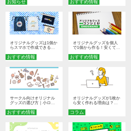
お知らせ
おすすめ情報
ダーメイドする魅力と選
び方
オリジナルグッズは1個か
オリジナルグッズを個人
らスマホで作成できる！
で1個から作る！安くて簡
旅行や遠征がもっと楽し
単なオンデマンド制作の
おすすめ情報
くなる巾着＆ポーチ活用
おすすめ情報
秘訣
術
サークル向けオリジナル
オリジナルグッズが1枚か
グッズの選び方｜小ロッ
ら安く作れる理由は？オ
ト・低予算で団結力を高
ンデマンド印刷の仕組み
おすすめ情報
める秘訣
コラム
とメリットを解説