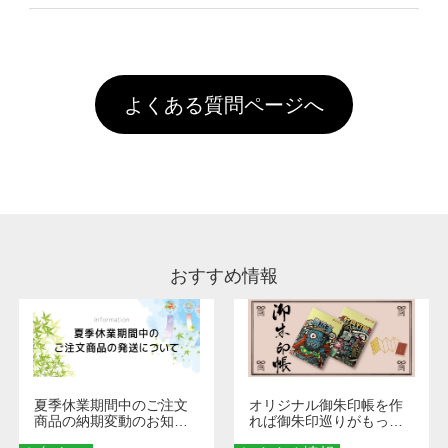
像(JPEG,PNG,GIF,PDF)に変換、またはAdobe
を塗布しており、短納期・低価格で商品をお届
文回数により会員ランク割引(最大5%)が適用
全国一律290円(税抜)です。また4,000円(税抜)
データ(AI,PSD)で保存して頂き、デザインツー
けするため、処理剤は塗布されたままの状態で
されます。※ログインしてからご注文頂いたも
A
以上のご注文で送料無料とさせて頂いておりま
ル上にアップロードをお願い致します。
出荷を行っております。処理剤自体は人体に無
のに限ります。(同じメールアドレスでご注文
す。「まとめて割」「ポイント」「ランク割
害な性質で、水洗いで落とすことが可能です。
頂いても、ログインがされていなければ、ラン
引」などによるお値引きで4,000円未満になる
お手数ですが、お客様ご自身にて着用前に落と
クにカウントがされません。
よくある質問ページへ
場合は送料がかかりますので、ご注意くださ
していただけますようお願いいたします。※1
い。
通常注文・直送機能でのご注文に関わらず、前
処理剤が残った状態でお届けとなる場合がござ
います。※2 濃色は淡色に比べ処理剤が目立ち
やすく、1回の水洗いでは落ちない場合があり
ます、徐々に軽減されますのでどうかご安心く
ださい。
おすすめ情報
夏季休業期間中のご注文
オリジナル御朱印帳を作
商品の納期変動のお知ら
れば御朱印巡りがもっと
せ
楽しくなる！1冊からオー