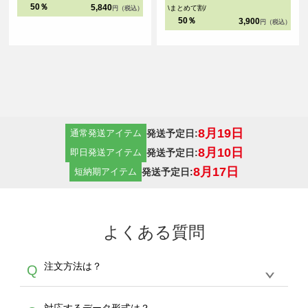
ト、オリジナルグッズ制作にもおす
50％
5,840
\
まとめて割
/
円（税込）
すめのアイテムです。 ※お客様の閲
50％
3,900
円（税込）
覧環境により、商品の色が実際と異
なって見える場合がございます。
8月19日
発送予定日:
通常発送アイテム
8月10日
発送予定日:
即日発送アイテム
8月17日
発送予定日:
短納期アイテム
よくある質問
注文方法は？
Q
オンデマンドサービスでは、サイトからの受注
A