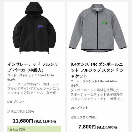
インサレーテッド フルジッ
9.4オンス T/R ダンボールニ
プ パーカ（中綿入）
ット フルジップ スタンド ジ
コート・ジャケット / United Athle
ャケット
全2色
コート・ジャケット / United Athle
フードタイプの中綿パーカは、シン
全3色
プルなデザインでどんなシーンにも
ダンボールニット素材を使用した、
マッチする万能アイテム。高密度タ
スポーティーなフィット感が魅力の
フタ生地を使用しており、軽量さと
スタンドジャケットです。 軽量で動
上品な光沢感が魅力。袖口と裾口を
DTFプリント
きやすく、扱いやすさにも優れてお
絞ることができるため、丸みのある
り、やわらかな肌ざわりで快適な着
DTFプリント
シルエットに調節できるほか、秋冬
ポリエステル 100%
心地を実現。 多重構造の生地とハイ
の冷たい風の侵入を軽減してくれま
ネック仕様により、空気層を確保し
ポリエステル 79%
す。
11,680
円
て保温性を高め、スポーツやアウト
(税込 12,848
)
円
ドアなどアクティブなシーンでも活
7,800
円
(税込 8,580
)
円
\
まとめて割
/
躍します。 チームウェアやイベン