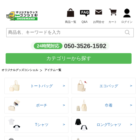
商品一覧
Q&A
お問合せ
カート
ログイン
050-3526-1592
24時間対応
カテゴリーから探す
アイテム一覧
オリジナルグッズコンシェル
トートバッグ
エコバッグ
ポーチ
巾着
Tシャツ
ロングTシャツ