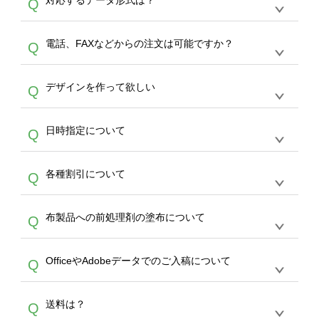
対応するデータ形式は？
Q
生産にて承っております。デザインツールから
デザインの作成から決済まで完了できます。
デザインツールで対応している画像アップロー
30枚以上やシルク印刷など、大口注文の場合
A
電話、FAXなどからの注文は可能ですか？
Q
ドできるデータ形式は、JPG / PNG / AI / PSD /
は、サポートが担当する
エコバッグコンシェル
PDF 形式になります。データの最大サイズ
や
タンブラーコンシェル
をご利用ください。製
オンデマンドサービスでは、サイトからのご注
は、20MBです。デジカメやスマホで撮影した
作する数量が多ければ多いほど、オンデマンド
A
デザインを作って欲しい
Q
文のみ受け付けております。30個以上のご製
写真などもアップロード可能です。使用できな
サービスよりも低価格で製作することが可能で
作をお考えの方は、サポートが担当する
エコバ
い画像はエラーになります。（※ Illustratorか
す。
うまくデザインができない。印刷するデザイン
ッグコンシェル
や
タンブラーコンシェル
サービ
らの直接入稿には対応していません。AIで保存
A
日時指定について
Q
を作って欲しい。などの場合は、製作数量が
スをご利用頂ければ、電話やFAX、メールなど
し、デザインツールからアップロードして下さ
30個以上であれば、サポート担当が、デザイ
でご注文が可能です。
い）
恐れ入りますが、日時指定は承っておりませ
ン作成のお手伝いをすることが可能です。
エコ
A
各種割引について
Q
ん。発送後18時以降に配送業者・伝票番号を
バッグコンシェル
や
タンブラーコンシェル
サー
メールでお知らせいたしますので、直接配送業
ビスをご利用ください。(※ 30個以下の場合
【まとめて割】5枚以上でご注文枚数に応じて
者にご連絡いただき調整をお願い致します。
は、デザインツールをご利用ください)
A
布製品への前処理剤の塗布について
Q
カート内で自動的に割引(最大50%)が適用され
ます。 【付与ポイント】購入金額の1％が1ポ
【濃色インクジェット印刷による仕上がりの注
イントとして付与され、次回ご注文時に1ポイ
A
OfficeやAdobeデータでのご入稿について
Q
意点（前処理剤）】カラー生地（Tシャツのホ
ント＝1円としてお使いいただけます。ポイン
ワイト、トートバッグのナチュラル、ホワイト
トは発送完了の翌日に付与され、次回ご注文時
各種形式のデータを直接ご入稿することは出来
以外）のプリントは、濃色インクジェット印刷
からご利用頂けます。ポイントの有効期限は一
A
送料は？
Q
ません。いずれのデータも該当デザインのみ画
といって、プリントを定着させるための処理剤
年間です。【会員ランク】過去10カ月のご注