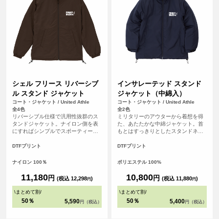
シェル フリース リバーシブ
インサレーテッド スタンド
ル スタンド ジャケット
ジャケット（中綿入）
コート・ジャケット / United Athle
コート・ジャケット / United Athle
全4色
全2色
リバーシブル仕様で汎用性抜群のス
ミリタリーのアウターから着想を得
タンドジャケット。ナイロン側を表
た、あたたかな中綿ジャケット。首
にすればシンプルでスポーティーな
もとはすっきりとしたスタンドネッ
雰囲気、フリース側を表にすれば、
クタイプで、フーディと重ねるな
ゴープコアな雰囲気が楽しめる優れ
ど、レイヤードもしやすいのが魅
DTFプリント
DTFプリント
もの。どちらの面もゆったりとした
力。裏地は中綿が片寄りにくいキル
サイジングで着用できるラグラン仕
ティング仕様でありながら、外側は
ナイロン 100％
ポリエステル 100%
様。<br> ※ナイロン面のみプリント
シームレスなデザインでどんなスタ
対応となっております。（裏フリー
イルにもフィットします。極細の糸
11,180
10,800
円
円
(税込 12,298
)
(税込 11,880
)
円
円
ス部分不可）
を高密度に織り上げたタフタ生地を
使用しているので、なめらかで高級
\
まとめて割
/
\
まとめて割
/
感のあるジャケットです。
50％
50％
5,590
5,400
円（税込）
円（税込）