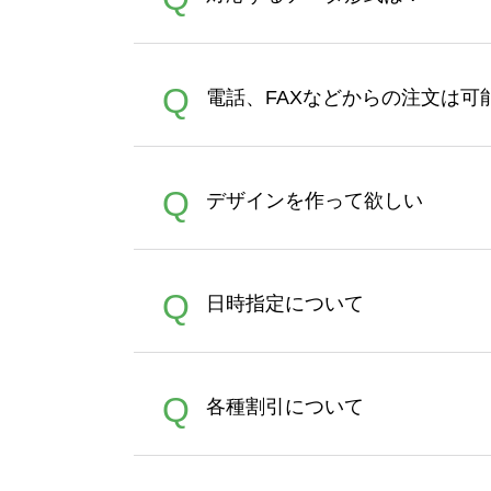
す。 30枚以上やシルク印刷
さい。製作する数量が多けれ
デザインツールで対応している画像ア
A
Q
電話、FAXなどからの注文は可
ズは、20MBです。デジカメ
Illustratorからの直
オンデマンドサービスでは、
A
Q
デザインを作って欲しい
バッグコンシェル
や
タンブラ
うまくデザインができない。
A
Q
日時指定について
ン作成のお手伝いをすること
合は、デザインツールをご利用
恐れ入りますが、日時指定は
A
Q
各種割引について
者にご連絡いただき調整をお
【まとめて割】5枚以上でご注