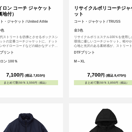
イロン コーチ ジャケット
リサイクルポリコーチジャ
裏地付）
ット
・ジャケット / United Athle
コート・ジャケット / TRUSS
0色
全3色
年代ストリートを彷彿とさせるボックスシ
リサイクルポリエステル100％を使用し
ットの定番コーチジャケットに、ドット
環境に優しいコーチジャケット。軽や
ンやドローコードなどの細かなディテー
心地と光沢のある素材感が、ストリー
加えた一着。 ユニセックス仕様で普段
ッションにマッチします。胸元や背面
Fプリント
DTFプリント
はもちろん、チームウェアやユニフォー
リジナルプリントで、自分だけのスタ
途にも人気のアイテムです。 表地は撥
表現。サステナブルな素材を使ったオ
ロン 100％
M～XL
のあるナイロン100％タフタ生地を使用
ルアウターは、ブランドアイテムやア
身頃部分にはトリコット起毛の裏地付き
ストグッズにもおすすめです。
風性と快適さを両立しています。 シン
7,100
7,700
円
円
(税込 7,810
)
(税込 8,470
)
円
円
で普遍的なシルエットのため、普段使い
アクティブなシーンまで幅広く活躍しま
まとめて割
:
50％
3,550
まとめて割
:
50％
3,850
円（税込）
円（税込）
 <br> ※お客様の閲覧環境により、商品
が実際と異なって見える場合がございま