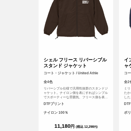
シェル フリース リバーシブル
イ
スタンド ジャケット
ャ
コート・ジャケット / United Athle
コート
全4色
全2
リバーシブル仕様で汎用性抜群のスタンドジ
ミリ
ャケット。ナイロン側を表にすればシンプル
たか
でスポーティーな雰囲気、フリース側を表に
した
すれば、ゴープコアな雰囲気が楽しめる優れ
ねる
DTFプリント
DT
もの。どちらの面もゆったりとしたサイジン
裏地
グで着用できるラグラン仕様。<br> ※ナイ
であ
ナイロン 100％
ポリ
ロン面のみプリント対応となっております。
でど
（裏フリース部分不可）
の糸
して
11,180
円
(税込 12,298
)
円
ケッ