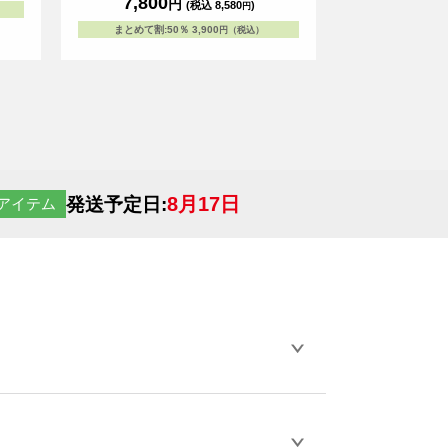
7,800
円
(税込 8,580
)
円
のアイテムです。 ※お客様の閲覧環境によ
り、商品の色が実際と異なって見える場合が
まとめて割
:
50％
3,900
円（税込）
ございます。
8月17日
発送予定日:
アイテム
らデザインの作成から決済まで完了できま