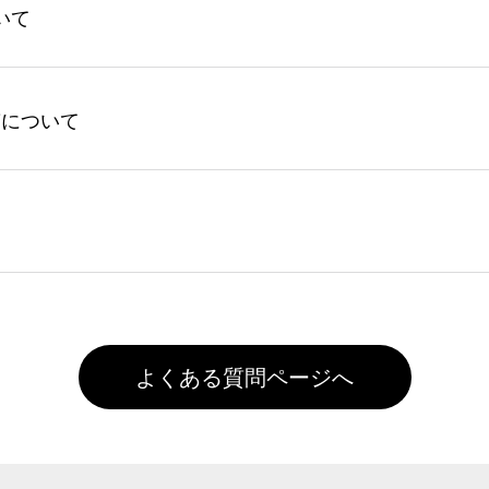
いて
回ご注文時に1ポイント＝1円としてお使いいただけます。ポイ
ントの有効期限は一年間です。【会員ランク】過去10カ月のご
してからご注文頂いたものに限ります。(同じメールアドレスで
よる仕上がりの注意点（前処理剤）】カラー生地（Tシャツのホ
入稿について
れません。
色インクジェット印刷といって、プリントを定着させるための
は塗布されたままの状態で出荷を行っております。処理剤自体
客様ご自身にて着用前に落としていただけますようお願いいた
ることは出来ません。いずれのデータも該当デザインのみ画像(JPE
た状態でお届けとなる場合がございます。※2 濃色は淡色に
)で保存して頂き、デザインツール上にアップロードをお願い致します
徐々に軽減されますのでどうかご安心ください。
また4,000円(税抜)以上のご注文で送料無料とさせて頂いてお
,000円未満になる場合は送料がかかりますので、ご注意くださ
よくある質問ページへ