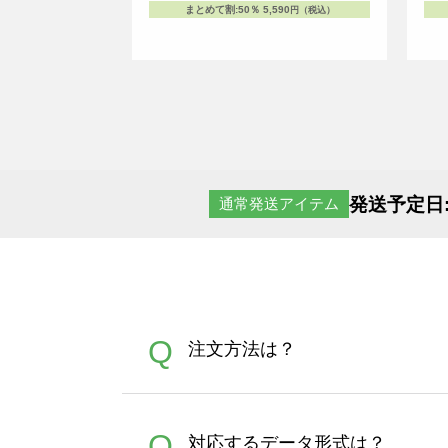
まとめて割
:
50％
5,590
円（税込）
発送予定日
通常発送アイテム
Q
注文方法は？
オンデマンドサービスでは、
A
Q
対応するデータ形式は？