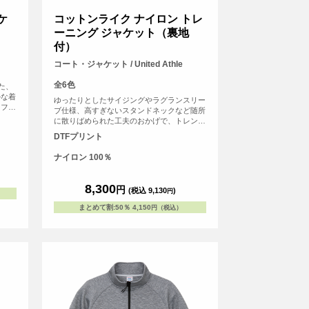
ケ
コットンライク ナイロン トレ
ーニング ジャケット（裏地
付）
コート・ジャケット / United Athle
全6色
た、
かな着
ゆったりとしたサイジングやラグランスリー
トファ
ブ仕様、高すぎないスタンドネックなど随所
へのオ
に散りばめられた工夫のおかげで、トレンド
イルを
シルエットと動きやすさを兼備。袖口、裾口
DTFプリント
リジナ
ともにシャーリングゴムが施されているた
ーティ
め、動き回ってもゆったりとしたシルエット
ナイロン 100％
が崩れないのも魅力
8,300
円
(税込 9,130
)
円
まとめて割
:
50％
4,150
円（税込）