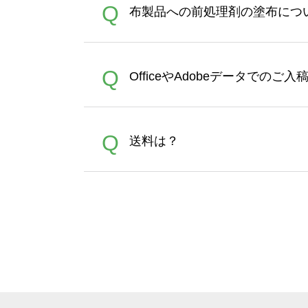
A
Q
布製品への前処理剤の塗布につ
ポイントとして付与され、次
文時からご利用頂けます。ポイ
が適用されます。※ログイン
【濃色インクジェット印刷に
A
Q
OfficeやAdobeデータでのご
れば、ランクにカウントがさ
イト以外）のプリントは、濃
品をお届けするため、処理剤
が可能です。お手数ですが、お
各種形式のデータを直接ご入稿す
A
Q
送料は？
文に関わらず、前処理剤が残っ
Adobeデータ(AI,PSD
は落ちない場合があります、
全国一律290円(税抜)です。
A
割引」などによるお値引きで4