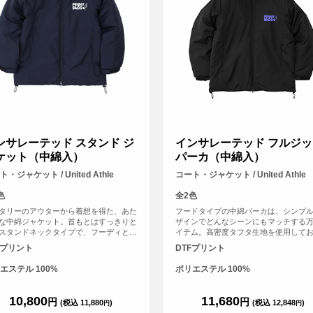
ンサレーテッド スタンド ジ
インサレーテッド フルジッ
ケット（中綿入）
パーカ（中綿入）
・ジャケット / United Athle
コート・ジャケット / United Athle
色
全2色
タリーのアウターから着想を得た、あた
フードタイプの中綿パーカは、シンプ
な中綿ジャケット。首もとはすっきりと
ザインでどんなシーンにもマッチする
スタンドネックタイプで、フーディと重
イテム。高密度タフタ生地を使用して
など、レイヤードもしやすいのが魅力。
軽量さと上品な光沢感が魅力。袖口と
Fプリント
DTFプリント
は中綿が片寄りにくいキルティング仕様
絞ることができるため、丸みのあるシ
りながら、外側はシームレスなデザイン
トに調節できるほか、秋冬の冷たい風
エステル 100%
ポリエステル 100%
んなスタイルにもフィットします。極細
を軽減してくれます。
を高密度に織り上げたタフタ生地を使用
いるので、なめらかで高級感のあるジャ
10,800
11,680
円
円
(税込 11,880
)
(税込 12,848
)
円
円
トです。