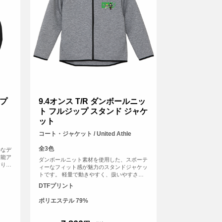
プ
9.4オンス T/R ダンボールニッ
ト フルジップ スタンド ジャケ
ット
コート・ジャケット / United Athle
全3色
ルなデ
万能ア
ダンボールニット素材を使用した、スポーテ
おり、
ィーなフィット感が魅力のスタンドジャケッ
裾口を
トです。 軽量で動きやすく、扱いやすさに
ルエッ
も優れており、やわらかな肌ざわりで快適な
DTFプリント
の侵入
着心地を実現。 多重構造の生地とハイネッ
ク仕様により、空気層を確保して保温性を高
ポリエステル 79%
め、スポーツやアウトドアなどアクティブな
シーンでも活躍します。 チームウェアやイ
ベント、オリジナルグッズ制作にもおすすめ