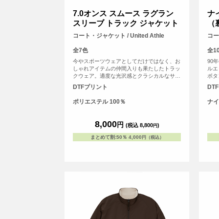
7.0オンス スムース ラグラン
ナ
スリーブ トラック ジャケット
（
コート・ジャケット / United Athle
コート
全7色
全1
今やスポーツウェアとしてだけではなく、お
90
しゃれアイテムの仲間入りも果たしたトラッ
ルエ
クウェア。適度な光沢感とクラシカルなサイ
ボタ
ドライン、スポーティーなダブルスライダー
ルを
DTFプリント
DT
など、随所にこだわりを散りばめています。
使い
ム用
ポリエステル 100％
ナイ
水性
し、
で防
8,000
円
(税込 8,800
)
円
プル
から
まとめて割
:
50％
4,000
円（税込）
す。
の色
す。