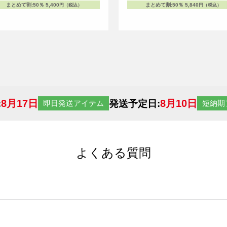
まとめて割
:
50％
5,400
まとめて割
:
50％
5,840
円（税込）
円（税込）
8月17日
8月10日
:
発送予定日:
即日発送アイテム
短納期
よくある質問
サイトからの受注生産にて承っております。デザインツールか