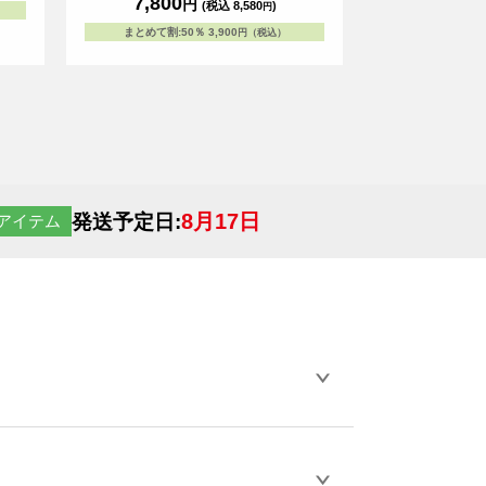
7,800
円
(税込 8,580
)
円
のアイテムです。 ※お客様の閲覧環境によ
り、商品の色が実際と異なって見える場合が
まとめて割
:
50％
3,900
円（税込）
ございます。
8月17日
発送予定日:
アイテム
らデザインの作成から決済まで完了できま