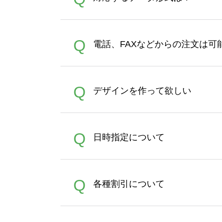
す。 30枚以上やシルク印刷
さい。製作する数量が多けれ
デザインツールで対応している画像ア
A
Q
電話、FAXなどからの注文は可
ズは、20MBです。デジカメ
Illustratorからの直
オンデマンドサービスでは、
A
Q
デザインを作って欲しい
バッグコンシェル
や
タンブラ
うまくデザインができない。
A
Q
日時指定について
ン作成のお手伝いをすること
合は、デザインツールをご利用
恐れ入りますが、日時指定は
A
Q
各種割引について
者にご連絡いただき調整をお
【まとめて割】5枚以上でご注