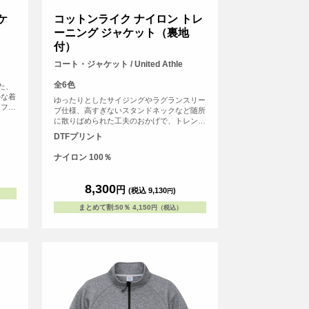
ケ
コットンライク ナイロン トレ
ーニング ジャケット（裏地
付）
コート・ジャケット / United Athle
全6色
た、
かな着
ゆったりとしたサイジングやラグランスリー
トファ
ブ仕様、高すぎないスタンドネックなど随所
へのオ
に散りばめられた工夫のおかげで、トレンド
イルを
シルエットと動きやすさを兼備。袖口、裾口
DTFプリント
リジナ
ともにシャーリングゴムが施されているた
ーティ
め、動き回ってもゆったりとしたシルエット
ナイロン 100％
が崩れないのも魅力
8,300
円
(税込 9,130
)
円
まとめて割
:
50％
4,150
円（税込）