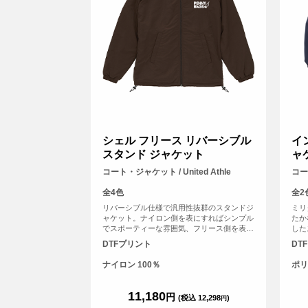
シェル フリース リバーシブル
イ
スタンド ジャケット
ャ
コート・ジャケット / United Athle
コート
全4色
全2
リバーシブル仕様で汎用性抜群のスタンドジ
ミリ
ャケット。ナイロン側を表にすればシンプル
たか
でスポーティーな雰囲気、フリース側を表に
した
すれば、ゴープコアな雰囲気が楽しめる優れ
ねる
DTFプリント
DT
もの。どちらの面もゆったりとしたサイジン
裏地
グで着用できるラグラン仕様。<br> ※ナイ
であ
ナイロン 100％
ポリ
ロン面のみプリント対応となっております。
でど
（裏フリース部分不可）
の糸
して
11,180
円
(税込 12,298
)
円
ケッ