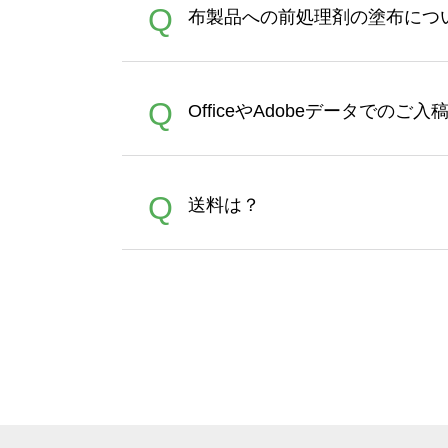
A
Q
布製品への前処理剤の塗布につ
ポイントとして付与され、次
文時からご利用頂けます。ポイ
が適用されます。※ログイン
【濃色インクジェット印刷に
A
Q
OfficeやAdobeデータでのご
れば、ランクにカウントがさ
イト以外）のプリントは、濃
品をお届けするため、処理剤
が可能です。お手数ですが、お
各種形式のデータを直接ご入稿す
A
Q
送料は？
文に関わらず、前処理剤が残っ
Adobeデータ(AI,PSD
は落ちない場合があります、
全国一律290円(税抜)です。
A
割引」などによるお値引きで4