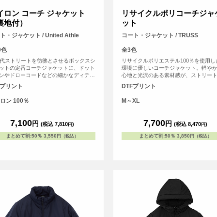
イロン コーチ ジャケット
リサイクルポリコーチジャ
裏地付）
ット
・ジャケット / United Athle
コート・ジャケット / TRUSS
0色
全3色
年代ストリートを彷彿とさせるボックスシ
リサイクルポリエステル100％を使用し
ットの定番コーチジャケットに、ドット
環境に優しいコーチジャケット。軽や
ンやドローコードなどの細かなディテー
心地と光沢のある素材感が、ストリー
加えた一着。 ユニセックス仕様で普段
ッションにマッチします。胸元や背面
Fプリント
DTFプリント
はもちろん、チームウェアやユニフォー
リジナルプリントで、自分だけのスタ
途にも人気のアイテムです。 表地は撥
表現。サステナブルな素材を使ったオ
ロン 100％
M～XL
のあるナイロン100％タフタ生地を使用
ルアウターは、ブランドアイテムやア
身頃部分にはトリコット起毛の裏地付き
ストグッズにもおすすめです。
風性と快適さを両立しています。 シン
7,100
7,700
円
円
(税込 7,810
)
(税込 8,470
)
円
円
で普遍的なシルエットのため、普段使い
アクティブなシーンまで幅広く活躍しま
まとめて割
:
50％
3,550
まとめて割
:
50％
3,850
円（税込）
円（税込）
 <br> ※お客様の閲覧環境により、商品
が実際と異なって見える場合がございま