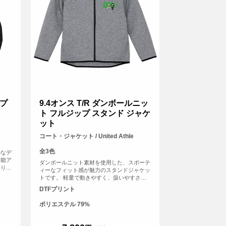
プ
9.4オンス T/R ダンボールニッ
ト フルジップ スタンド ジャケ
ット
コート・ジャケット / United Athle
全3色
ルなデ
万能ア
ダンボールニット素材を使用した、スポーテ
おり、
ィーなフィット感が魅力のスタンドジャケッ
裾口を
トです。 軽量で動きやすく、扱いやすさに
ルエッ
も優れており、やわらかな肌ざわりで快適な
DTFプリント
の侵入
着心地を実現。 多重構造の生地とハイネッ
ク仕様により、空気層を確保して保温性を高
ポリエステル 79%
め、スポーツやアウトドアなどアクティブな
シーンでも活躍します。 チームウェアやイ
ベント、オリジナルグッズ制作にもおすすめ