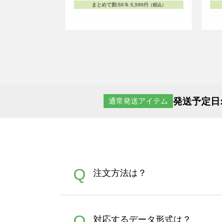
まとめて割
:
50％
5,590
円（税込）
発送予定日
通常発送アイテム
Q
注文方法は？
オンデマンドサービスでは、
A
Q
対応するデータ形式は？