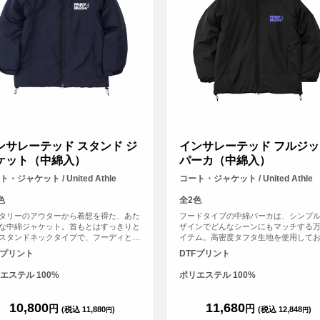
ンサレーテッド スタンド ジ
インサレーテッド フルジッ
ケット（中綿入）
パーカ（中綿入）
・ジャケット / United Athle
コート・ジャケット / United Athle
色
全2色
タリーのアウターから着想を得た、あた
フードタイプの中綿パーカは、シンプ
な中綿ジャケット。首もとはすっきりと
ザインでどんなシーンにもマッチする
スタンドネックタイプで、フーディと重
イテム。高密度タフタ生地を使用して
など、レイヤードもしやすいのが魅力。
軽量さと上品な光沢感が魅力。袖口と
Fプリント
DTFプリント
は中綿が片寄りにくいキルティング仕様
絞ることができるため、丸みのあるシ
りながら、外側はシームレスなデザイン
トに調節できるほか、秋冬の冷たい風
エステル 100%
ポリエステル 100%
んなスタイルにもフィットします。極細
を軽減してくれます。
を高密度に織り上げたタフタ生地を使用
いるので、なめらかで高級感のあるジャ
10,800
11,680
円
円
(税込 11,880
)
(税込 12,848
)
円
円
トです。