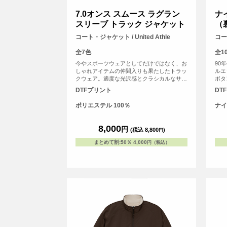
7.0オンス スムース ラグラン
ナ
スリーブ トラック ジャケット
（
コート・ジャケット / United Athle
コート
全7色
全1
今やスポーツウェアとしてだけではなく、お
90
しゃれアイテムの仲間入りも果たしたトラッ
ルエ
クウェア。適度な光沢感とクラシカルなサイ
ボタ
ドライン、スポーティーなダブルスライダー
ルを
DTFプリント
DT
など、随所にこだわりを散りばめています。
使い
ム用
ポリエステル 100％
ナイ
水性
し、
で防
8,000
円
(税込 8,800
)
円
プル
から
まとめて割
:
50％
4,000
円（税込）
す。
の色
す。