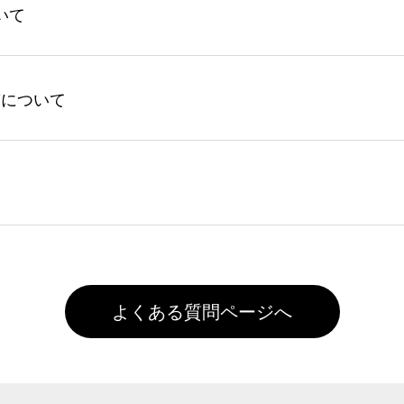
いて
回ご注文時に1ポイント＝1円としてお使いいただけます。ポイ
ントの有効期限は一年間です。【会員ランク】過去10カ月のご
してからご注文頂いたものに限ります。(同じメールアドレスで
よる仕上がりの注意点（前処理剤）】カラー生地（Tシャツのホ
入稿について
れません。
色インクジェット印刷といって、プリントを定着させるための
は塗布されたままの状態で出荷を行っております。処理剤自体
客様ご自身にて着用前に落としていただけますようお願いいた
ることは出来ません。いずれのデータも該当デザインのみ画像(JPE
た状態でお届けとなる場合がございます。※2 濃色は淡色に
)で保存して頂き、デザインツール上にアップロードをお願い致します
徐々に軽減されますのでどうかご安心ください。
また4,000円(税抜)以上のご注文で送料無料とさせて頂いてお
,000円未満になる場合は送料がかかりますので、ご注意くださ
よくある質問ページへ