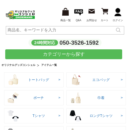
商品一覧
Q&A
お問合せ
カート
ログイン
050-3526-1592
24時間対応
カテゴリーから探す
アイテム一覧
オリジナルグッズコンシェル
トートバッグ
エコバッグ
ポーチ
巾着
Tシャツ
ロングTシャツ