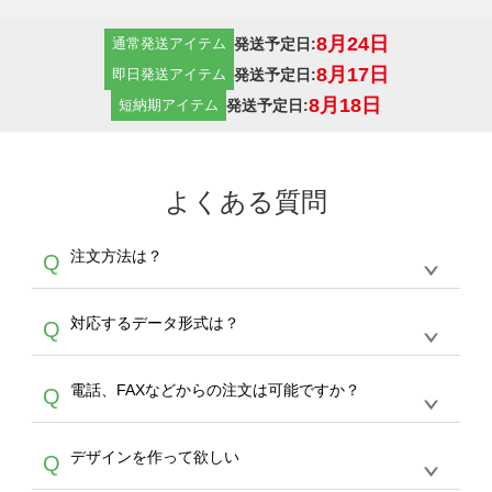
8月24日
発送予定日:
通常発送アイテム
8月17日
発送予定日:
即日発送アイテム
8月18日
発送予定日:
短納期アイテム
よくある質問
注文方法は？
Q
オンデマンドサービスでは、サイトからの受注
A
対応するデータ形式は？
Q
生産にて承っております。デザインツールから
デザインの作成から決済まで完了できます。
デザインツールで対応している画像アップロー
30枚以上やシルク印刷など、大口注文の場合
A
電話、FAXなどからの注文は可能ですか？
Q
ドできるデータ形式は、JPG / PNG / AI / PSD /
は、サポートが担当する
エコバッグコンシェル
PDF 形式になります。データの最大サイズ
や
タンブラーコンシェル
をご利用ください。製
オンデマンドサービスでは、サイトからのご注
は、20MBです。デジカメやスマホで撮影した
作する数量が多ければ多いほど、オンデマンド
A
デザインを作って欲しい
Q
文のみ受け付けております。30個以上のご製
写真などもアップロード可能です。使用できな
サービスよりも低価格で製作することが可能で
作をお考えの方は、サポートが担当する
エコバ
い画像はエラーになります。（※ Illustratorか