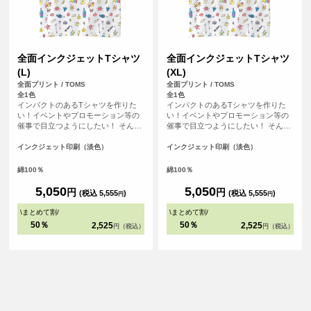
全面インクジェットTシャツ
全面インクジェットTシャツ
(L)
(XL)
全面プリント / TOMS
全面プリント / TOMS
全1色
全1色
インパクトのあるTシャツを作りた
インパクトのあるTシャツを作りた
い！イベントやプロモーション等の
い！イベントやプロモーション等の
催事で目立つようにしたい！ そんな
催事で目立つようにしたい！ そんな
方におすすめの全面フルカラープリ
方におすすめの全面フルカラープリ
ントできるTシャツです。首元から袖
ントできるTシャツです。首元から袖
インクジェット印刷（淡色）
インクジェット印刷（淡色）
口、裾の部分にいたるまで全ての場
口、裾の部分にいたるまで全ての場
所にプリントを入れることができま
所にプリントを入れることができま
綿100％
綿100％
す。Tシャツは、定番タイプの生地が
す。Tシャツは、定番タイプの生地が
伸びにくく耐久性の高い、5.6オンス
伸びにくく耐久性の高い、5.6オンス
5,050
5,050
円
円
(税込 5,555
)
(税込 5,555
)
円
円
生地のTシャツを使用。せっかくデザ
生地のTシャツを使用。せっかくデザ
インした全面プリントも剥がれるこ
インした全面プリントも剥がれるこ
\
まとめて割
/
\
まとめて割
/
とがないようにこだわりTシャツを使
とがないようにこだわりTシャツを使
50％
50％
2,525
2,525
円（税込）
円（税込）
用しています。
用しています。