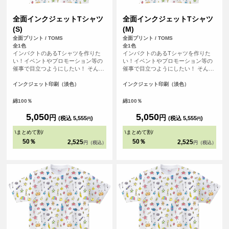
全面インクジェットTシャツ
全面インクジェットTシャツ
(S)
(M)
全面プリント / TOMS
全面プリント / TOMS
全1色
全1色
インパクトのあるTシャツを作りた
インパクトのあるTシャツを作りた
い！イベントやプロモーション等の
い！イベントやプロモーション等の
催事で目立つようにしたい！ そんな
催事で目立つようにしたい！ そんな
方におすすめの全面フルカラープリ
方におすすめの全面フルカラープリ
ントできるTシャツです。首元から袖
ントできるTシャツです。首元から袖
インクジェット印刷（淡色）
インクジェット印刷（淡色）
口、裾の部分にいたるまで全ての場
口、裾の部分にいたるまで全ての場
所にプリントを入れることができま
所にプリントを入れることができま
綿100％
綿100％
す。Tシャツは、定番タイプの生地が
す。Tシャツは、定番タイプの生地が
伸びにくく耐久性の高い、5.6オンス
伸びにくく耐久性の高い、5.6オンス
5,050
5,050
円
円
(税込 5,555
)
(税込 5,555
)
円
円
生地のTシャツを使用。せっかくデザ
生地のTシャツを使用。せっかくデザ
インした全面プリントも剥がれるこ
インした全面プリントも剥がれるこ
\
まとめて割
/
\
まとめて割
/
とがないようにこだわりTシャツを使
とがないようにこだわりTシャツを使
50％
50％
2,525
2,525
円（税込）
円（税込）
用しています。
用しています。