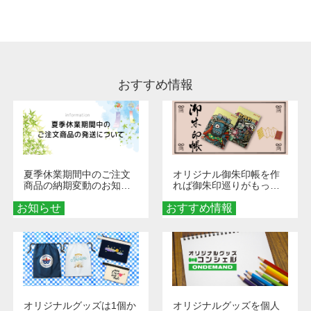
処理剤が残った状態でお届けとなる場合がござ
います。※2 濃色は淡色に比べ処理剤が目立ち
やすく、1回の水洗いでは落ちない場合があり
ます、徐々に軽減されますのでどうかご安心く
ださい。
おすすめ情報
夏季休業期間中のご注文
オリジナル御朱印帳を作
商品の納期変動のお知ら
れば御朱印巡りがもっと
せ
楽しくなる！1冊からオー
お知らせ
おすすめ情報
ダーメイドする魅力と選
び方
オリジナルグッズは1個か
オリジナルグッズを個人