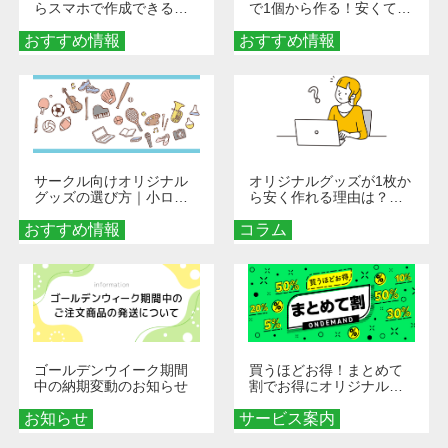
らスマホで作成できる！
で1個から作る！安くて簡
旅行や遠征がもっと楽し
単なオンデマンド制作の
おすすめ情報
くなる巾着＆ポーチ活用
おすすめ情報
秘訣
術
サークル向けオリジナル
オリジナルグッズが1枚か
グッズの選び方｜小ロッ
ら安く作れる理由は？オ
ト・低予算で団結力を高
ンデマンド印刷の仕組み
おすすめ情報
める秘訣
コラム
とメリットを解説
ゴールデンウイーク期間
買うほどお得！まとめて
中の納期変動のお知らせ
割でお得にオリジナルグ
ッズを手に入れよう！
お知らせ
サービス案内