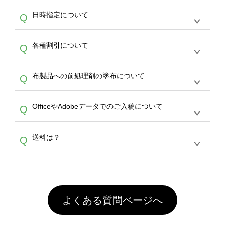
す。
うまくデザインができない。印刷するデザイン
ッグコンシェル
や
タンブラーコンシェル
サービ
らの直接入稿には対応していません。AIで保存
A
日時指定について
Q
を作って欲しい。などの場合は、製作数量が
スをご利用頂ければ、電話やFAX、メールなど
し、デザインツールからアップロードして下さ
30個以上であれば、サポート担当が、デザイ
でご注文が可能です。
い）
恐れ入りますが、日時指定は承っておりませ
ン作成のお手伝いをすることが可能です。
エコ
A
各種割引について
Q
ん。発送後18時以降に配送業者・伝票番号を
バッグコンシェル
や
タンブラーコンシェル
サー
メールでお知らせいたしますので、直接配送業
ビスをご利用ください。(※ 30個以下の場合
【まとめて割】5枚以上でご注文枚数に応じて
者にご連絡いただき調整をお願い致します。
は、デザインツールをご利用ください)
A
布製品への前処理剤の塗布について
Q
カート内で自動的に割引(最大50%)が適用され
ます。 【付与ポイント】購入金額の1％が1ポ
【濃色インクジェット印刷による仕上がりの注
イントとして付与され、次回ご注文時に1ポイ
A
OfficeやAdobeデータでのご入稿について
Q
意点（前処理剤）】カラー生地（Tシャツのホ
ント＝1円としてお使いいただけます。ポイン
ワイト、トートバッグのナチュラル、ホワイト
トは発送完了の翌日に付与され、次回ご注文時
各種形式のデータを直接ご入稿することは出来
以外）のプリントは、濃色インクジェット印刷
からご利用頂けます。ポイントの有効期限は一
A
送料は？
Q
ません。いずれのデータも該当デザインのみ画
といって、プリントを定着させるための処理剤
年間です。【会員ランク】過去10カ月のご注
像(JPEG,PNG,GIF,PDF)に変換、またはAdobe
を塗布しており、短納期・低価格で商品をお届
文回数により会員ランク割引(最大5%)が適用
全国一律290円(税抜)です。また4,000円(税抜)
データ(AI,PSD)で保存して頂き、デザインツー
けするため、処理剤は塗布されたままの状態で
されます。※ログインしてからご注文頂いたも
A
以上のご注文で送料無料とさせて頂いておりま
ル上にアップロードをお願い致します。
出荷を行っております。処理剤自体は人体に無
のに限ります。(同じメールアドレスでご注文
す。「まとめて割」「ポイント」「ランク割
害な性質で、水洗いで落とすことが可能です。
頂いても、ログインがされていなければ、ラン
引」などによるお値引きで4,000円未満になる
お手数ですが、お客様ご自身にて着用前に落と
クにカウントがされません。
よくある質問ページへ
場合は送料がかかりますので、ご注意くださ
していただけますようお願いいたします。※1
い。
通常注文・直送機能でのご注文に関わらず、前