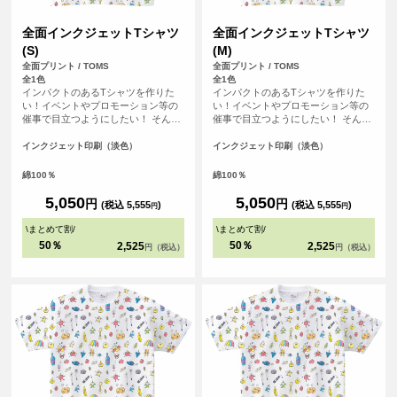
全面インクジェットTシャツ
全面インクジェットTシャツ
(S)
(M)
全面プリント / TOMS
全面プリント / TOMS
全1色
全1色
インパクトのあるTシャツを作りた
インパクトのあるTシャツを作りた
い！イベントやプロモーション等の
い！イベントやプロモーション等の
催事で目立つようにしたい！ そんな
催事で目立つようにしたい！ そんな
方におすすめの全面フルカラープリ
方におすすめの全面フルカラープリ
ントできるTシャツです。首元から袖
ントできるTシャツです。首元から袖
インクジェット印刷（淡色）
インクジェット印刷（淡色）
口、裾の部分にいたるまで全ての場
口、裾の部分にいたるまで全ての場
所にプリントを入れることができま
所にプリントを入れることができま
綿100％
綿100％
す。Tシャツは、定番タイプの生地が
す。Tシャツは、定番タイプの生地が
伸びにくく耐久性の高い、5.6オンス
伸びにくく耐久性の高い、5.6オンス
5,050
5,050
円
円
(税込 5,555
)
(税込 5,555
)
円
円
生地のTシャツを使用。せっかくデザ
生地のTシャツを使用。せっかくデザ
インした全面プリントも剥がれるこ
インした全面プリントも剥がれるこ
\
まとめて割
/
\
まとめて割
/
とがないようにこだわりTシャツを使
とがないようにこだわりTシャツを使
50％
50％
2,525
2,525
円（税込）
円（税込）
用しています。
用しています。