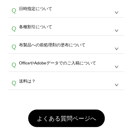
す。
うまくデザインができない。印刷するデザイン
ッグコンシェル
や
タンブラーコンシェル
サービ
らの直接入稿には対応していません。AIで保存
A
日時指定について
Q
を作って欲しい。などの場合は、製作数量が
スをご利用頂ければ、電話やFAX、メールなど
し、デザインツールからアップロードして下さ
30個以上であれば、サポート担当が、デザイ
でご注文が可能です。
い）
恐れ入りますが、日時指定は承っておりませ
ン作成のお手伝いをすることが可能です。
エコ
A
各種割引について
Q
ん。発送後18時以降に配送業者・伝票番号を
バッグコンシェル
や
タンブラーコンシェル
サー
メールでお知らせいたしますので、直接配送業
ビスをご利用ください。(※ 30個以下の場合
【まとめて割】5枚以上でご注文枚数に応じて
者にご連絡いただき調整をお願い致します。
は、デザインツールをご利用ください)
A
布製品への前処理剤の塗布について
Q
カート内で自動的に割引(最大50%)が適用され
ます。 【付与ポイント】購入金額の1％が1ポ
【濃色インクジェット印刷による仕上がりの注
イントとして付与され、次回ご注文時に1ポイ
A
OfficeやAdobeデータでのご入稿について
Q
意点（前処理剤）】カラー生地（Tシャツのホ
ント＝1円としてお使いいただけます。ポイン
ワイト、トートバッグのナチュラル、ホワイト
トは発送完了の翌日に付与され、次回ご注文時
各種形式のデータを直接ご入稿することは出来
以外）のプリントは、濃色インクジェット印刷
からご利用頂けます。ポイントの有効期限は一
A
送料は？
Q
ません。いずれのデータも該当デザインのみ画
といって、プリントを定着させるための処理剤
年間です。【会員ランク】過去10カ月のご注
像(JPEG,PNG,GIF,PDF)に変換、またはAdobe
を塗布しており、短納期・低価格で商品をお届
文回数により会員ランク割引(最大5%)が適用
全国一律290円(税抜)です。また4,000円(税抜)
データ(AI,PSD)で保存して頂き、デザインツー
けするため、処理剤は塗布されたままの状態で
されます。※ログインしてからご注文頂いたも
A
以上のご注文で送料無料とさせて頂いておりま
ル上にアップロードをお願い致します。
出荷を行っております。処理剤自体は人体に無
のに限ります。(同じメールアドレスでご注文
す。「まとめて割」「ポイント」「ランク割
害な性質で、水洗いで落とすことが可能です。
頂いても、ログインがされていなければ、ラン
引」などによるお値引きで4,000円未満になる
お手数ですが、お客様ご自身にて着用前に落と
クにカウントがされません。
よくある質問ページへ
場合は送料がかかりますので、ご注意くださ
していただけますようお願いいたします。※1
い。
通常注文・直送機能でのご注文に関わらず、前