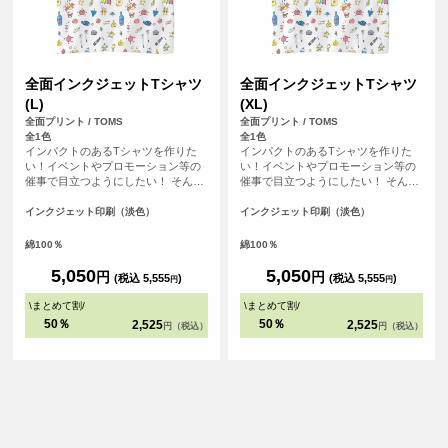
全面インクジェットTシャツ
全面インクジェットTシャツ
(L)
(XL)
全面プリント / TOMS
全面プリント / TOMS
全1色
全1色
インパクトのあるTシャツを作りた
インパクトのあるTシャツを作りた
い！イベントやプロモーション等の
い！イベントやプロモーション等の
催事で目立つようにしたい！ そんな
催事で目立つようにしたい！ そんな
方におすすめの全面フルカラープリ
方におすすめの全面フルカラープリ
ントできるTシャツです。首元から袖
ントできるTシャツです。首元から袖
インクジェット印刷（淡色）
インクジェット印刷（淡色）
口、裾の部分にいたるまで全ての場
口、裾の部分にいたるまで全ての場
所にプリントを入れることができま
所にプリントを入れることができま
綿100％
綿100％
す。Tシャツは、定番タイプの生地が
す。Tシャツは、定番タイプの生地が
伸びにくく耐久性の高い、5.6オンス
伸びにくく耐久性の高い、5.6オンス
5,050
5,050
円
円
(税込 5,555
)
(税込 5,555
)
円
円
生地のTシャツを使用。せっかくデザ
生地のTシャツを使用。せっかくデザ
インした全面プリントも剥がれるこ
インした全面プリントも剥がれるこ
\
まとめて割
/
\
まとめて割
/
とがないようにこだわりTシャツを使
とがないようにこだわりTシャツを使
50％
50％
2,525
2,525
円（税込）
円（税込）
用しています。
用しています。