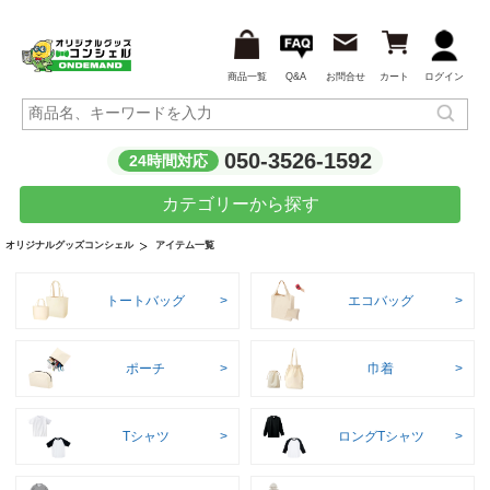
商品一覧
Q&A
お問合せ
カート
ログイン
050-3526-1592
24時間対応
カテゴリーから探す
アイテム一覧
オリジナルグッズコンシェル
トートバッグ
エコバッグ
ポーチ
巾着
Tシャツ
ロングTシャツ