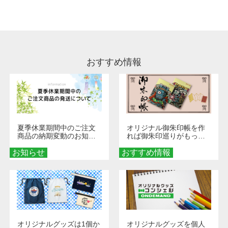
処理剤が残った状態でお届けとなる場合がござ
います。※2 濃色は淡色に比べ処理剤が目立ち
やすく、1回の水洗いでは落ちない場合があり
ます、徐々に軽減されますのでどうかご安心く
ださい。
おすすめ情報
夏季休業期間中のご注文
オリジナル御朱印帳を作
商品の納期変動のお知ら
れば御朱印巡りがもっと
せ
楽しくなる！1冊からオー
お知らせ
おすすめ情報
ダーメイドする魅力と選
び方
オリジナルグッズは1個か
オリジナルグッズを個人