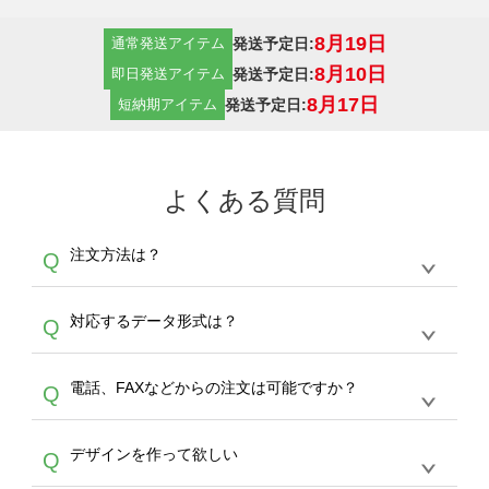
8月19日
発送予定日:
通常発送アイテム
8月10日
発送予定日:
即日発送アイテム
8月17日
発送予定日:
短納期アイテム
よくある質問
注文方法は？
Q
オンデマンドサービスでは、サイトからの受注
A
対応するデータ形式は？
Q
生産にて承っております。デザインツールから
デザインの作成から決済まで完了できます。
デザインツールで対応している画像アップロー
30枚以上やシルク印刷など、大口注文の場合
A
電話、FAXなどからの注文は可能ですか？
Q
ドできるデータ形式は、JPG / PNG / AI / PSD /
は、サポートが担当する
エコバッグコンシェル
PDF 形式になります。データの最大サイズ
や
タンブラーコンシェル
をご利用ください。製
オンデマンドサービスでは、サイトからのご注
は、20MBです。デジカメやスマホで撮影した
作する数量が多ければ多いほど、オンデマンド
A
デザインを作って欲しい
Q
文のみ受け付けております。30個以上のご製
写真などもアップロード可能です。使用できな
サービスよりも低価格で製作することが可能で
作をお考えの方は、サポートが担当する
エコバ
い画像はエラーになります。（※ Illustratorか