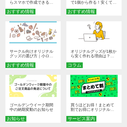
らスマホで作成できる！
で1個から作る！安くて簡
旅行や遠征がもっと楽し
単なオンデマンド制作の
おすすめ情報
くなる巾着＆ポーチ活用
おすすめ情報
秘訣
術
サークル向けオリジナル
オリジナルグッズが1枚か
グッズの選び方｜小ロッ
ら安く作れる理由は？オ
ト・低予算で団結力を高
ンデマンド印刷の仕組み
おすすめ情報
める秘訣
コラム
とメリットを解説
ゴールデンウイーク期間
買うほどお得！まとめて
中の納期変動のお知らせ
割でお得にオリジナルグ
ッズを手に入れよう！
お知らせ
サービス案内