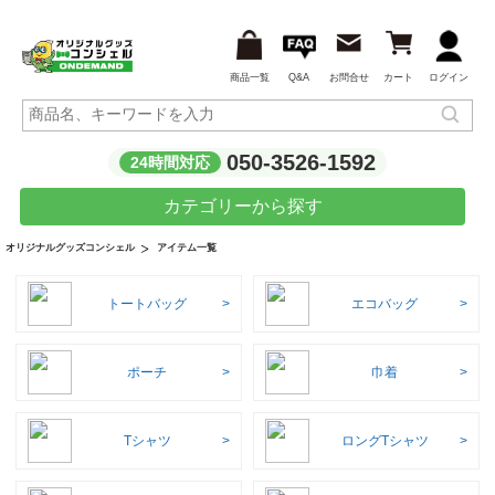
商品一覧
Q&A
お問合せ
カート
ログイン
050-3526-1592
24時間対応
カテゴリーから探す
アイテム一覧
オリジナルグッズコンシェル
トートバッグ
エコバッグ
ポーチ
巾着
Tシャツ
ロングTシャツ