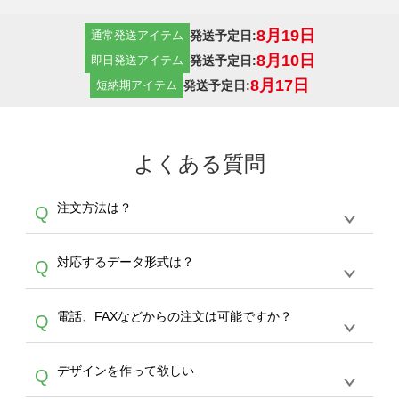
8月19日
発送予定日:
通常発送アイテム
8月10日
発送予定日:
即日発送アイテム
8月17日
発送予定日:
短納期アイテム
よくある質問
注文方法は？
Q
オンデマンドサービスでは、サイトからの受注
A
対応するデータ形式は？
Q
生産にて承っております。デザインツールから
デザインの作成から決済まで完了できます。
デザインツールで対応している画像アップロー
30枚以上やシルク印刷など、大口注文の場合
A
電話、FAXなどからの注文は可能ですか？
Q
ドできるデータ形式は、JPG / PNG / AI / PSD /
は、サポートが担当する
エコバッグコンシェル
PDF 形式になります。データの最大サイズ
や
タンブラーコンシェル
をご利用ください。製
オンデマンドサービスでは、サイトからのご注
は、20MBです。デジカメやスマホで撮影した
作する数量が多ければ多いほど、オンデマンド
A
デザインを作って欲しい
Q
文のみ受け付けております。30個以上のご製
写真などもアップロード可能です。使用できな
サービスよりも低価格で製作することが可能で
作をお考えの方は、サポートが担当する
エコバ
い画像はエラーになります。（※ Illustratorか