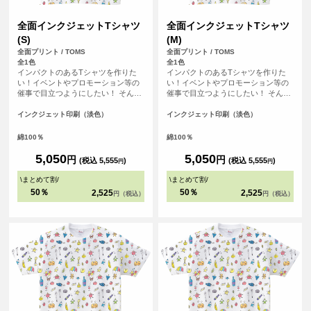
全面インクジェットTシャツ
全面インクジェットTシャツ
(S)
(M)
全面プリント / TOMS
全面プリント / TOMS
全1色
全1色
インパクトのあるTシャツを作りた
インパクトのあるTシャツを作りた
い！イベントやプロモーション等の
い！イベントやプロモーション等の
催事で目立つようにしたい！ そんな
催事で目立つようにしたい！ そんな
方におすすめの全面フルカラープリ
方におすすめの全面フルカラープリ
ントできるTシャツです。首元から袖
ントできるTシャツです。首元から袖
インクジェット印刷（淡色）
インクジェット印刷（淡色）
口、裾の部分にいたるまで全ての場
口、裾の部分にいたるまで全ての場
所にプリントを入れることができま
所にプリントを入れることができま
綿100％
綿100％
す。Tシャツは、定番タイプの生地が
す。Tシャツは、定番タイプの生地が
伸びにくく耐久性の高い、5.6オンス
伸びにくく耐久性の高い、5.6オンス
5,050
5,050
円
円
(税込 5,555
)
(税込 5,555
)
円
円
生地のTシャツを使用。せっかくデザ
生地のTシャツを使用。せっかくデザ
インした全面プリントも剥がれるこ
インした全面プリントも剥がれるこ
\
まとめて割
/
\
まとめて割
/
とがないようにこだわりTシャツを使
とがないようにこだわりTシャツを使
50％
50％
2,525
2,525
円（税込）
円（税込）
用しています。
用しています。