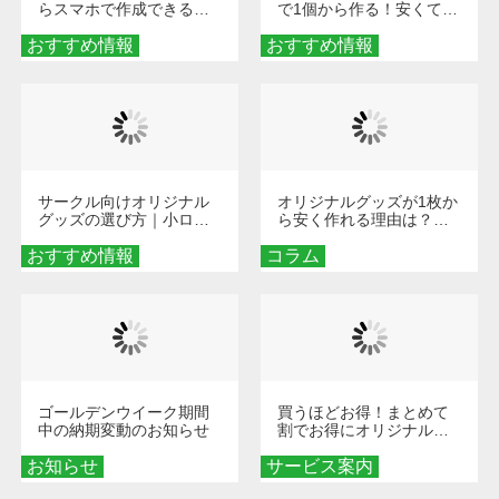
らスマホで作成できる！
で1個から作る！安くて簡
旅行や遠征がもっと楽し
単なオンデマンド制作の
おすすめ情報
くなる巾着＆ポーチ活用
おすすめ情報
秘訣
術
サークル向けオリジナル
オリジナルグッズが1枚か
グッズの選び方｜小ロッ
ら安く作れる理由は？オ
ト・低予算で団結力を高
ンデマンド印刷の仕組み
おすすめ情報
める秘訣
コラム
とメリットを解説
ゴールデンウイーク期間
買うほどお得！まとめて
中の納期変動のお知らせ
割でお得にオリジナルグ
ッズを手に入れよう！
お知らせ
サービス案内