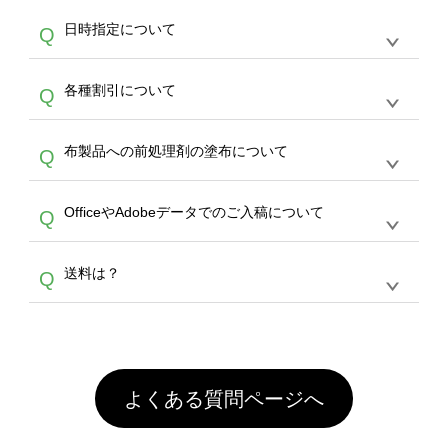
す。
うまくデザインができない。印刷するデザイン
ッグコンシェル
や
タンブラーコンシェル
サービ
らの直接入稿には対応していません。AIで保存
A
日時指定について
Q
を作って欲しい。などの場合は、製作数量が
スをご利用頂ければ、電話やFAX、メールなど
し、デザインツールからアップロードして下さ
30個以上であれば、サポート担当が、デザイ
でご注文が可能です。
い）
恐れ入りますが、日時指定は承っておりませ
ン作成のお手伝いをすることが可能です。
エコ
A
各種割引について
Q
ん。発送後18時以降に配送業者・伝票番号を
バッグコンシェル
や
タンブラーコンシェル
サー
メールでお知らせいたしますので、直接配送業
ビスをご利用ください。(※ 30個以下の場合
【まとめて割】5枚以上でご注文枚数に応じて
者にご連絡いただき調整をお願い致します。
は、デザインツールをご利用ください)
A
布製品への前処理剤の塗布について
Q
カート内で自動的に割引(最大50%)が適用され
ます。 【付与ポイント】購入金額の1％が1ポ
【濃色インクジェット印刷による仕上がりの注
イントとして付与され、次回ご注文時に1ポイ
A
OfficeやAdobeデータでのご入稿について
Q
意点（前処理剤）】カラー生地（Tシャツのホ
ント＝1円としてお使いいただけます。ポイン
ワイト、トートバッグのナチュラル、ホワイト
トは発送完了の翌日に付与され、次回ご注文時
各種形式のデータを直接ご入稿することは出来
以外）のプリントは、濃色インクジェット印刷
からご利用頂けます。ポイントの有効期限は一
A
送料は？
Q
ません。いずれのデータも該当デザインのみ画
といって、プリントを定着させるための処理剤
年間です。【会員ランク】過去10カ月のご注
像(JPEG,PNG,GIF,PDF)に変換、またはAdobe
を塗布しており、短納期・低価格で商品をお届
文回数により会員ランク割引(最大5%)が適用
全国一律290円(税抜)です。また4,000円(税抜)
データ(AI,PSD)で保存して頂き、デザインツー
けするため、処理剤は塗布されたままの状態で
されます。※ログインしてからご注文頂いたも
A
以上のご注文で送料無料とさせて頂いておりま
ル上にアップロードをお願い致します。
出荷を行っております。処理剤自体は人体に無
のに限ります。(同じメールアドレスでご注文
す。「まとめて割」「ポイント」「ランク割
害な性質で、水洗いで落とすことが可能です。
頂いても、ログインがされていなければ、ラン
引」などによるお値引きで4,000円未満になる
お手数ですが、お客様ご自身にて着用前に落と
クにカウントがされません。
よくある質問ページへ
場合は送料がかかりますので、ご注意くださ
していただけますようお願いいたします。※1
い。
通常注文・直送機能でのご注文に関わらず、前