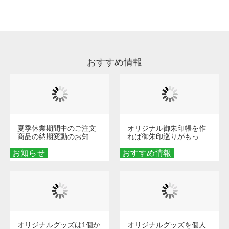
処理剤が残った状態でお届けとなる場合がござ
います。※2 濃色は淡色に比べ処理剤が目立ち
やすく、1回の水洗いでは落ちない場合があり
ます、徐々に軽減されますのでどうかご安心く
ださい。
おすすめ情報
夏季休業期間中のご注文
オリジナル御朱印帳を作
商品の納期変動のお知ら
れば御朱印巡りがもっと
せ
楽しくなる！1冊からオー
お知らせ
おすすめ情報
ダーメイドする魅力と選
び方
オリジナルグッズは1個か
オリジナルグッズを個人