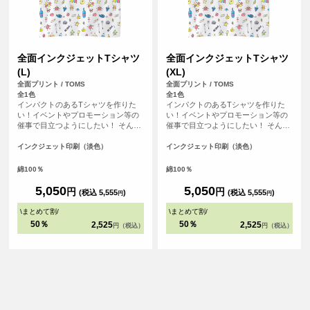
全面インクジェットTシャツ
全面インクジェットTシャツ
(L)
(XL)
全面プリント / TOMS
全面プリント / TOMS
全1色
全1色
インパクトのあるTシャツを作りた
インパクトのあるTシャツを作りた
い！イベントやプロモーション等の
い！イベントやプロモーション等の
催事で目立つようにしたい！ そんな
催事で目立つようにしたい！ そんな
方におすすめの全面フルカラープリ
方におすすめの全面フルカラープリ
ントできるTシャツです。首元から袖
ントできるTシャツです。首元から袖
インクジェット印刷（淡色）
インクジェット印刷（淡色）
口、裾の部分にいたるまで全ての場
口、裾の部分にいたるまで全ての場
所にプリントを入れることができま
所にプリントを入れることができま
綿100％
綿100％
す。Tシャツは、定番タイプの生地が
す。Tシャツは、定番タイプの生地が
伸びにくく耐久性の高い、5.6オンス
伸びにくく耐久性の高い、5.6オンス
5,050
5,050
円
円
(税込 5,555
)
(税込 5,555
)
円
円
生地のTシャツを使用。せっかくデザ
生地のTシャツを使用。せっかくデザ
インした全面プリントも剥がれるこ
インした全面プリントも剥がれるこ
\
まとめて割
/
\
まとめて割
/
とがないようにこだわりTシャツを使
とがないようにこだわりTシャツを使
50％
50％
2,525
2,525
円（税込）
円（税込）
用しています。
用しています。