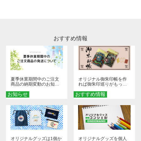
処理剤が残った状態でお届けとなる場合がござ
います。※2 濃色は淡色に比べ処理剤が目立ち
やすく、1回の水洗いでは落ちない場合があり
ます、徐々に軽減されますのでどうかご安心く
ださい。
おすすめ情報
夏季休業期間中のご注文
オリジナル御朱印帳を作
商品の納期変動のお知ら
れば御朱印巡りがもっと
せ
楽しくなる！1冊からオー
お知らせ
おすすめ情報
ダーメイドする魅力と選
び方
オリジナルグッズは1個か
オリジナルグッズを個人