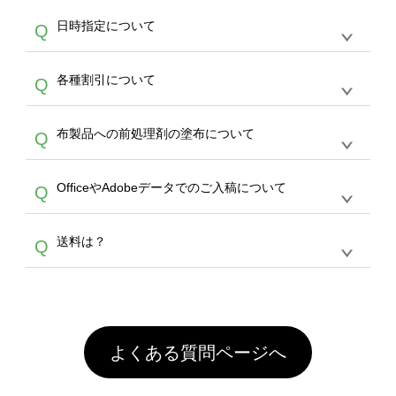
す。
うまくデザインができない。印刷するデザイン
ッグコンシェル
や
タンブラーコンシェル
サービ
らの直接入稿には対応していません。AIで保存
A
日時指定について
Q
を作って欲しい。などの場合は、製作数量が
スをご利用頂ければ、電話やFAX、メールなど
し、デザインツールからアップロードして下さ
30個以上であれば、サポート担当が、デザイ
でご注文が可能です。
い）
恐れ入りますが、日時指定は承っておりませ
ン作成のお手伝いをすることが可能です。
エコ
A
各種割引について
Q
ん。発送後18時以降に配送業者・伝票番号を
バッグコンシェル
や
タンブラーコンシェル
サー
メールでお知らせいたしますので、直接配送業
ビスをご利用ください。(※ 30個以下の場合
【まとめて割】5枚以上でご注文枚数に応じて
者にご連絡いただき調整をお願い致します。
は、デザインツールをご利用ください)
A
布製品への前処理剤の塗布について
Q
カート内で自動的に割引(最大50%)が適用され
ます。 【付与ポイント】購入金額の1％が1ポ
【濃色インクジェット印刷による仕上がりの注
イントとして付与され、次回ご注文時に1ポイ
A
OfficeやAdobeデータでのご入稿について
Q
意点（前処理剤）】カラー生地（Tシャツのホ
ント＝1円としてお使いいただけます。ポイン
ワイト、トートバッグのナチュラル、ホワイト
トは発送完了の翌日に付与され、次回ご注文時
各種形式のデータを直接ご入稿することは出来
以外）のプリントは、濃色インクジェット印刷
からご利用頂けます。ポイントの有効期限は一
A
送料は？
Q
ません。いずれのデータも該当デザインのみ画
といって、プリントを定着させるための処理剤
年間です。【会員ランク】過去10カ月のご注
像(JPEG,PNG,GIF,PDF)に変換、またはAdobe
を塗布しており、短納期・低価格で商品をお届
文回数により会員ランク割引(最大5%)が適用
全国一律290円(税抜)です。また4,000円(税抜)
データ(AI,PSD)で保存して頂き、デザインツー
けするため、処理剤は塗布されたままの状態で
されます。※ログインしてからご注文頂いたも
A
以上のご注文で送料無料とさせて頂いておりま
ル上にアップロードをお願い致します。
出荷を行っております。処理剤自体は人体に無
のに限ります。(同じメールアドレスでご注文
す。「まとめて割」「ポイント」「ランク割
害な性質で、水洗いで落とすことが可能です。
頂いても、ログインがされていなければ、ラン
引」などによるお値引きで4,000円未満になる
お手数ですが、お客様ご自身にて着用前に落と
クにカウントがされません。
よくある質問ページへ
場合は送料がかかりますので、ご注意くださ
していただけますようお願いいたします。※1
い。
通常注文・直送機能でのご注文に関わらず、前