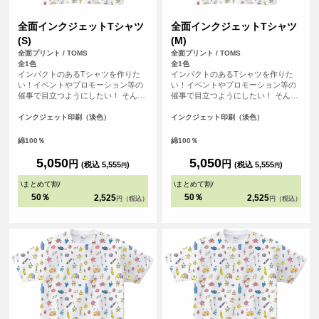
全面インクジェットTシャツ
全面インクジェットTシャツ
(S)
(M)
全面プリント / TOMS
全面プリント / TOMS
全1色
全1色
インパクトのあるTシャツを作りた
インパクトのあるTシャツを作りた
い！イベントやプロモーション等の
い！イベントやプロモーション等の
催事で目立つようにしたい！ そんな
催事で目立つようにしたい！ そんな
方におすすめの全面フルカラープリ
方におすすめの全面フルカラープリ
ントできるTシャツです。首元から袖
ントできるTシャツです。首元から袖
インクジェット印刷（淡色）
インクジェット印刷（淡色）
口、裾の部分にいたるまで全ての場
口、裾の部分にいたるまで全ての場
所にプリントを入れることができま
所にプリントを入れることができま
綿100％
綿100％
す。Tシャツは、定番タイプの生地が
す。Tシャツは、定番タイプの生地が
伸びにくく耐久性の高い、5.6オンス
伸びにくく耐久性の高い、5.6オンス
5,050
5,050
円
円
(税込 5,555
)
(税込 5,555
)
円
円
生地のTシャツを使用。せっかくデザ
生地のTシャツを使用。せっかくデザ
インした全面プリントも剥がれるこ
インした全面プリントも剥がれるこ
\
まとめて割
/
\
まとめて割
/
とがないようにこだわりTシャツを使
とがないようにこだわりTシャツを使
50％
50％
2,525
2,525
円（税込）
円（税込）
用しています。
用しています。