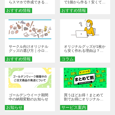
らスマホで作成できる！
で1個から作る！安くて簡
旅行や遠征がもっと楽し
単なオンデマンド制作の
おすすめ情報
くなる巾着＆ポーチ活用
おすすめ情報
秘訣
術
サークル向けオリジナル
オリジナルグッズが1枚か
グッズの選び方｜小ロッ
ら安く作れる理由は？オ
ト・低予算で団結力を高
ンデマンド印刷の仕組み
おすすめ情報
める秘訣
コラム
とメリットを解説
ゴールデンウイーク期間
買うほどお得！まとめて
中の納期変動のお知らせ
割でお得にオリジナルグ
ッズを手に入れよう！
お知らせ
サービス案内