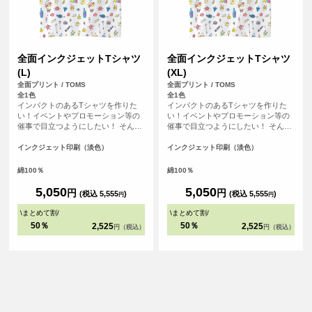
全面インクジェットTシャツ
全面インクジェットTシャツ
(L)
(XL)
全面プリント / TOMS
全面プリント / TOMS
全1色
全1色
インパクトのあるTシャツを作りた
インパクトのあるTシャツを作りた
い！イベントやプロモーション等の
い！イベントやプロモーション等の
催事で目立つようにしたい！ そんな
催事で目立つようにしたい！ そんな
方におすすめの全面フルカラープリ
方におすすめの全面フルカラープリ
ントできるTシャツです。首元から袖
ントできるTシャツです。首元から袖
インクジェット印刷（淡色）
インクジェット印刷（淡色）
口、裾の部分にいたるまで全ての場
口、裾の部分にいたるまで全ての場
所にプリントを入れることができま
所にプリントを入れることができま
綿100％
綿100％
す。Tシャツは、定番タイプの生地が
す。Tシャツは、定番タイプの生地が
伸びにくく耐久性の高い、5.6オンス
伸びにくく耐久性の高い、5.6オンス
5,050
5,050
円
円
(税込 5,555
)
(税込 5,555
)
円
円
生地のTシャツを使用。せっかくデザ
生地のTシャツを使用。せっかくデザ
インした全面プリントも剥がれるこ
インした全面プリントも剥がれるこ
\
まとめて割
/
\
まとめて割
/
とがないようにこだわりTシャツを使
とがないようにこだわりTシャツを使
50％
50％
2,525
2,525
円（税込）
円（税込）
用しています。
用しています。