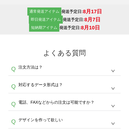
8月17日
発送予定日:
通常発送アイテム
8月7日
発送予定日:
即日発送アイテム
8月10日
発送予定日:
短納期アイテム
よくある質問
注文方法は？
Q
オンデマンドサービスでは、サイトからの受注
A
対応するデータ形式は？
Q
生産にて承っております。デザインツールから
デザインの作成から決済まで完了できます。
デザインツールで対応している画像アップロー
30枚以上やシルク印刷など、大口注文の場合
A
電話、FAXなどからの注文は可能ですか？
Q
ドできるデータ形式は、JPG / PNG / AI / PSD /
は、サポートが担当する
エコバッグコンシェル
PDF 形式になります。データの最大サイズ
や
タンブラーコンシェル
をご利用ください。製
オンデマンドサービスでは、サイトからのご注
は、20MBです。デジカメやスマホで撮影した
作する数量が多ければ多いほど、オンデマンド
A
デザインを作って欲しい
Q
文のみ受け付けております。30個以上のご製
写真などもアップロード可能です。使用できな
サービスよりも低価格で製作することが可能で
作をお考えの方は、サポートが担当する
エコバ
い画像はエラーになります。（※ Illustratorか