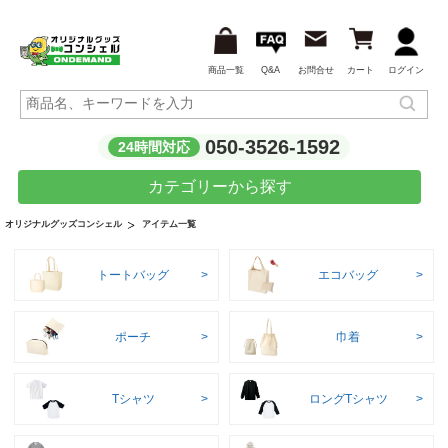
商品一覧
Q&A
お問合せ
カート
ログイン
050-3526-1592
24時間対応
カテゴリーから探す
アイテム一覧
オリジナルグッズコンシェル
トートバッグ
エコバッグ
ポーチ
巾着
Tシャツ
ロングTシャツ