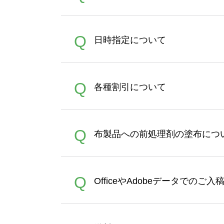
うまくデザインができない。
A
Q
日時指定について
ン作成のお手伝いをすること
合は、デザインツールをご利用
恐れ入りますが、日時指定は
A
Q
各種割引について
者にご連絡いただき調整をお
【まとめて割】5枚以上でご注
A
Q
布製品への前処理剤の塗布につ
ポイントとして付与され、次
文時からご利用頂けます。ポイ
が適用されます。※ログイン
【濃色インクジェット印刷に
A
Q
OfficeやAdobeデータでのご
れば、ランクにカウントがさ
イト以外）のプリントは、濃
品をお届けするため、処理剤
が可能です。お手数ですが、お
各種形式のデータを直接ご入稿す