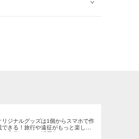
比べ処理剤が目立ちやすく、1回の水洗いで
。
ります。「まとめて割」「ポイント」「ランク
い。
オリジナルグッズは1個からスマホで作
成できる！旅行や遠征がもっと楽しく
なる巾着＆ポーチ活用術