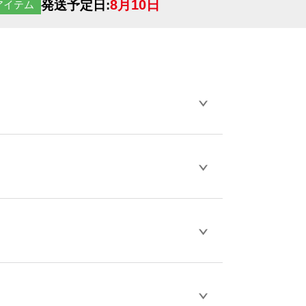
8月10日
発送予定日:
アイテム
らデザインの作成から決済まで完了できま
ェル
や
タンブラーコンシェル
をご利用くだ
とが可能です。
D / PDF 形式になります。データの最大サイ
きない画像はエラーになります。（※
ロードして下さい）
作をお考えの方は、サポートが担当する
エコ
などでご注文が可能です。