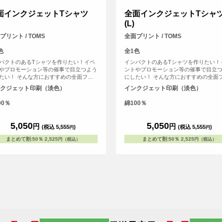
面インクジェットTシャツ
全面インクジェットTシャ
(L)
プリント / TOMS
全面プリント / TOMS
色
全1色
パクトのあるTシャツを作りたい！イベ
インパクトのあるTシャツを作りたい！
やプロモーション等の催事で目立つよう
ントやプロモーション等の催事で目立
たい！ そんな方におすすめの全面フル
にしたい！ そんな方におすすめの全面
ープリントできるTシャツです。首元か
カラープリントできるTシャツです。首
クジェット印刷（淡色）
インクジェット印刷（淡色）
口、裾の部分にいたるまで全ての場所に
ら袖口、裾の部分にいたるまで全ての
ントを入れることができます。Tシャツ
プリントを入れることができます。Tシ
00％
綿100％
定番タイプの生地が伸びにくく耐久性の
は、定番タイプの生地が伸びにくく耐
、5.6オンス生地のTシャツを使用。せっ
高い、5.6オンス生地のTシャツを使用
デザインした全面プリントも剥がれるこ
かくデザインした全面プリントも剥が
5,050
5,050
円
円
(税込 5,555
)
(税込 5,555
)
円
円
ないようにこだわりTシャツを使用して
とがないようにこだわりTシャツを使用
す。
います。
まとめて割
:
50％
2,525
まとめて割
:
50％
2,525
円（税込）
円（税込）