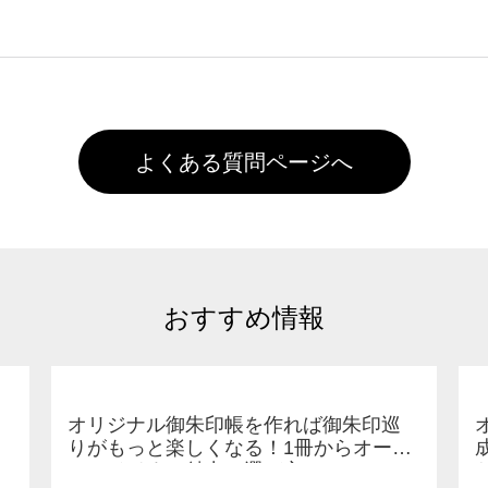
た状態でお届けとなる場合がございます。※2 濃色は淡色に
)で保存して頂き、デザインツール上にアップロードをお願い致します
徐々に軽減されますのでどうかご安心ください。
また4,000円(税抜)以上のご注文で送料無料とさせて頂いてお
,000円未満になる場合は送料がかかりますので、ご注意くださ
よくある質問ページへ
おすすめ情報
オリジナル御朱印帳を作れば御朱印巡
りがもっと楽しくなる！1冊からオーダ
ーメイドする魅力と選び方