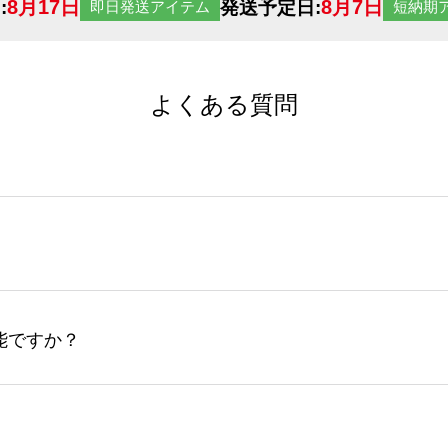
8月17日
8月7日
:
発送予定日:
即日発送アイテム
短納期
よくある質問
サイトからの受注生産にて承っております。デザインツールか
など、大口注文の場合は、サポートが担当する
エコバッグコンシ
ば多いほど、オンデマンドサービスよりも低価格で製作するこ
ップロードできるデータ形式は、JPG / PNG / AI / PS
能ですか？
やスマホで撮影した写真などもアップロード可能です。使用で
接入稿には対応していません。AIで保存し、デザインツールからアップ
サイトからのご注文のみ受け付けております。30個以上のご製
ーコンシェル
サービスをご利用頂ければ、電話やFAX、メール