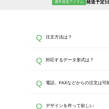
発送予定日
通常発送アイテム
Q
注文方法は？
オンデマンドサービスでは、
A
Q
対応するデータ形式は？
す。 30枚以上やシルク印刷
さい。製作する数量が多けれ
デザインツールで対応している画像ア
A
Q
電話、FAXなどからの注文は可
ズは、20MBです。デジカメ
Illustratorからの直
オンデマンドサービスでは、
A
Q
デザインを作って欲しい
バッグコンシェル
や
タンブラ