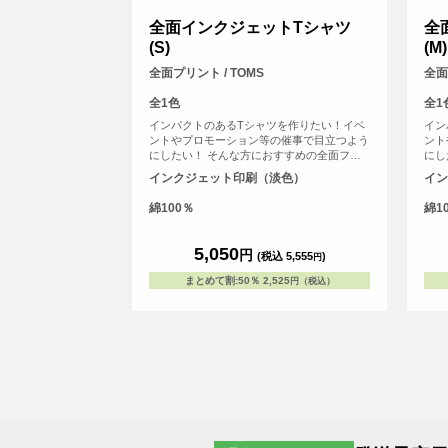
全面インクジェットTシャツ
全
(S)
(M)
全面プリント / TOMS
全面
全1色
全1
インパクトのあるTシャツを作りたい！イベ
イン
ントやプロモーション等の催事で目立つよう
ント
にしたい！ そんな方におすすめの全面フル
にし
カラープリントできるTシャツです。首元か
カラ
インクジェット印刷（淡色）
イン
ら袖口、裾の部分にいたるまで全ての場所に
ら袖
プリントを入れることができます。Tシャツ
プリ
綿100％
綿1
は、定番タイプの生地が伸びにくく耐久性の
は、
高い、5.6オンス生地のTシャツを使用。せっ
高い
かくデザインした全面プリントも剥がれるこ
かく
5,050
円
(税込 5,555
)
円
とがないようにこだわりTシャツを使用して
とが
います。
いま
まとめて割
:
50％
2,525
円（税込）