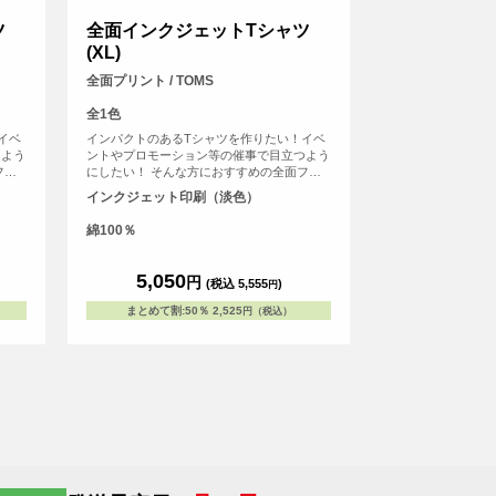
ツ
全面インクジェットTシャツ
(XL)
全面プリント / TOMS
全1色
イベ
インパクトのあるTシャツを作りたい！イベ
つよう
ントやプロモーション等の催事で目立つよう
フル
にしたい！ そんな方におすすめの全面フル
元か
カラープリントできるTシャツです。首元か
インクジェット印刷（淡色）
場所に
ら袖口、裾の部分にいたるまで全ての場所に
ャツ
プリントを入れることができます。Tシャツ
綿100％
久性の
は、定番タイプの生地が伸びにくく耐久性の
。せっ
高い、5.6オンス生地のTシャツを使用。せっ
れるこ
かくデザインした全面プリントも剥がれるこ
5,050
円
(税込 5,555
)
円
して
とがないようにこだわりTシャツを使用して
います。
まとめて割
:
50％
2,525
円（税込）