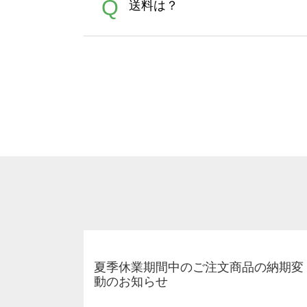
A
Q
送料は？
文に関わらず、前処理剤が残っ
Adobeデータ(AI,PSD
は落ちない場合があります、
全国一律290円(税抜)です。
A
割引」などによるお値引きで4
夏季休業期間中のご注文商品の納期変
動のお知らせ