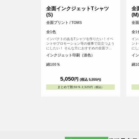
全面インクジェットTシャツ
全
(S)
(M)
全面プリント / TOMS
全面
全1色
全1
インパクトのあるTシャツを作りたい！イベ
イン
ントやプロモーション等の催事で目立つよう
ント
にしたい！ そんな方におすすめの全面フル
にし
カラープリントできるTシャツです。首元か
カラ
インクジェット印刷（淡色）
イン
ら袖口、裾の部分にいたるまで全ての場所に
ら袖
プリントを入れることができます。Tシャツ
プリ
綿100％
綿1
は、定番タイプの生地が伸びにくく耐久性の
は、
高い、5.6オンス生地のTシャツを使用。せっ
高い
かくデザインした全面プリントも剥がれるこ
かく
5,050
円
(税込 5,555
)
円
とがないようにこだわりTシャツを使用して
とが
います。
いま
まとめて割
:
50％
2,525
円（税込）