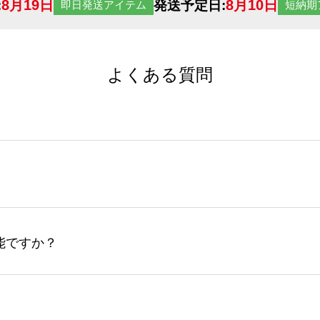
8月19日
8月10日
:
発送予定日:
即日発送アイテム
短納期
よくある質問
サイトからの受注生産にて承っております。デザインツールか
など、大口注文の場合は、サポートが担当する
エコバッグコンシ
ば多いほど、オンデマンドサービスよりも低価格で製作するこ
ップロードできるデータ形式は、JPG / PNG / AI / PS
能ですか？
やスマホで撮影した写真などもアップロード可能です。使用で
接入稿には対応していません。AIで保存し、デザインツールからアップ
サイトからのご注文のみ受け付けております。30個以上のご製
ーコンシェル
サービスをご利用頂ければ、電話やFAX、メール