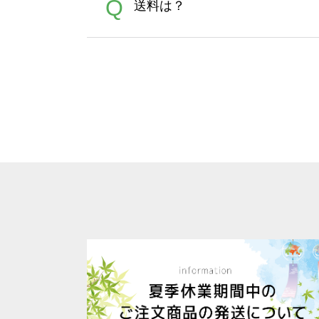
A
Q
送料は？
文に関わらず、前処理剤が残っ
Adobeデータ(AI,PSD
は落ちない場合があります、
全国一律290円(税抜)です。
A
割引」などによるお値引きで4