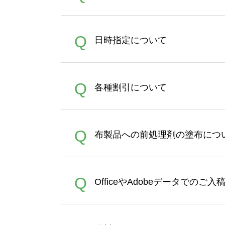
うまくデザインができない。
A
Q
日時指定について
ン作成のお手伝いをすること
合は、デザインツールをご利用
恐れ入りますが、日時指定は
A
Q
各種割引について
者にご連絡いただき調整をお
【まとめて割】5枚以上でご注
A
Q
布製品への前処理剤の塗布につ
ポイントとして付与され、次
文時からご利用頂けます。ポイ
が適用されます。※ログイン
【濃色インクジェット印刷に
A
Q
OfficeやAdobeデータでのご
れば、ランクにカウントがさ
イト以外）のプリントは、濃
品をお届けするため、処理剤
が可能です。お手数ですが、お
各種形式のデータを直接ご入稿す