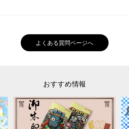
た状態でお届けとなる場合がございます。※2 濃色は淡色に
)で保存して頂き、デザインツール上にアップロードをお願い致します
徐々に軽減されますのでどうかご安心ください。
また4,000円(税抜)以上のご注文で送料無料とさせて頂いてお
,000円未満になる場合は送料がかかりますので、ご注意くださ
よくある質問ページへ
おすすめ情報