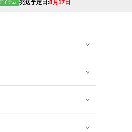
8月17日
発送予定日:
アイテム
らデザインの作成から決済まで完了できま
ェル
や
タンブラーコンシェル
をご利用くだ
とが可能です。
D / PDF 形式になります。データの最大サイ
きない画像はエラーになります。（※
ロードして下さい）
作をお考えの方は、サポートが担当する
エコ
などでご注文が可能です。