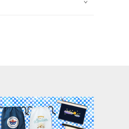
比べ処理剤が目立ちやすく、1回の水洗いで
。
ります。「まとめて割」「ポイント」「ランク
い。