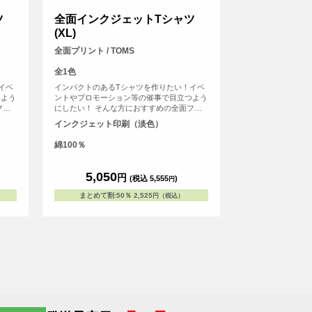
ツ
全面インクジェットTシャツ
(XL)
全面プリント / TOMS
全1色
イベ
インパクトのあるTシャツを作りたい！イベ
つよう
ントやプロモーション等の催事で目立つよう
フル
にしたい！ そんな方におすすめの全面フル
元か
カラープリントできるTシャツです。首元か
インクジェット印刷（淡色）
場所に
ら袖口、裾の部分にいたるまで全ての場所に
ャツ
プリントを入れることができます。Tシャツ
綿100％
久性の
は、定番タイプの生地が伸びにくく耐久性の
。せっ
高い、5.6オンス生地のTシャツを使用。せっ
れるこ
かくデザインした全面プリントも剥がれるこ
5,050
円
(税込 5,555
)
円
して
とがないようにこだわりTシャツを使用して
います。
まとめて割
:
50％
2,525
円（税込）