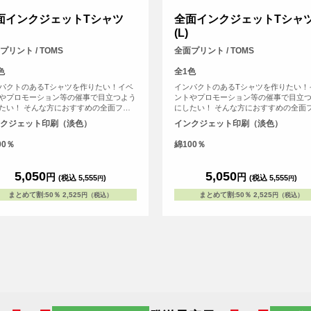
面インクジェットTシャツ
全面インクジェットTシャ
(L)
プリント / TOMS
全面プリント / TOMS
色
全1色
パクトのあるTシャツを作りたい！イベ
インパクトのあるTシャツを作りたい！
やプロモーション等の催事で目立つよう
ントやプロモーション等の催事で目立
たい！ そんな方におすすめの全面フル
にしたい！ そんな方におすすめの全面
ープリントできるTシャツです。首元か
カラープリントできるTシャツです。首
クジェット印刷（淡色）
インクジェット印刷（淡色）
口、裾の部分にいたるまで全ての場所に
ら袖口、裾の部分にいたるまで全ての
ントを入れることができます。Tシャツ
プリントを入れることができます。Tシ
00％
綿100％
定番タイプの生地が伸びにくく耐久性の
は、定番タイプの生地が伸びにくく耐
、5.6オンス生地のTシャツを使用。せっ
高い、5.6オンス生地のTシャツを使用
デザインした全面プリントも剥がれるこ
かくデザインした全面プリントも剥が
5,050
5,050
円
円
(税込 5,555
)
(税込 5,555
)
円
円
ないようにこだわりTシャツを使用して
とがないようにこだわりTシャツを使用
す。
います。
まとめて割
:
50％
2,525
まとめて割
:
50％
2,525
円（税込）
円（税込）