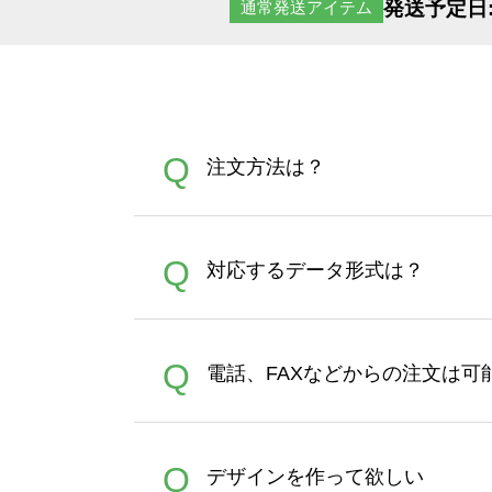
発送予定日
通常発送アイテム
Q
注文方法は？
オンデマンドサービスでは、
A
Q
対応するデータ形式は？
す。 30枚以上やシルク印刷
さい。製作する数量が多けれ
デザインツールで対応している画像ア
A
Q
電話、FAXなどからの注文は可
ズは、20MBです。デジカメ
Illustratorからの直
オンデマンドサービスでは、
A
Q
デザインを作って欲しい
バッグコンシェル
や
タンブラ