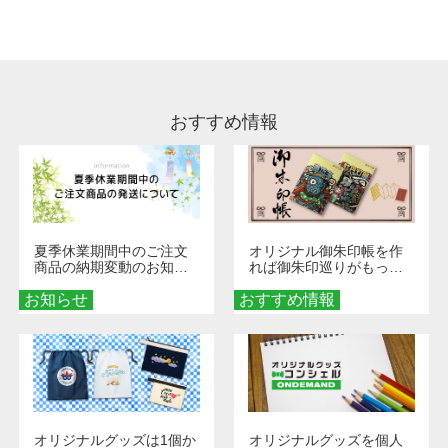
処理剤が残った状態でお届けとなる場合がござ
います。※2 濃色は淡色に比べ処理剤が目立ち
やすく、1回の水洗いでは落ちない場合があり
ます、徐々に軽減されますのでどうかご安心く
ださい。
おすすめ情報
夏季休業期間中のご注文
オリジナル御朱印帳を作
商品の納期変動のお知ら
れば御朱印巡りがもっと
せ
楽しくなる！1冊からオー
お知らせ
おすすめ情報
ダーメイドする魅力と選
び方
オリジナルグッズは1個か
オリジナルグッズを個人