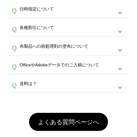
す。
うまくデザインができない。印刷するデザイン
ッグコンシェル
や
タンブラーコンシェル
サービ
らの直接入稿には対応していません。AIで保存
A
日時指定について
Q
を作って欲しい。などの場合は、製作数量が
スをご利用頂ければ、電話やFAX、メールなど
し、デザインツールからアップロードして下さ
30個以上であれば、サポート担当が、デザイ
でご注文が可能です。
い）
恐れ入りますが、日時指定は承っておりませ
ン作成のお手伝いをすることが可能です。
エコ
A
各種割引について
Q
ん。発送後18時以降に配送業者・伝票番号を
バッグコンシェル
や
タンブラーコンシェル
サー
メールでお知らせいたしますので、直接配送業
ビスをご利用ください。(※ 30個以下の場合
【まとめて割】5枚以上でご注文枚数に応じて
者にご連絡いただき調整をお願い致します。
は、デザインツールをご利用ください)
A
布製品への前処理剤の塗布について
Q
カート内で自動的に割引(最大50%)が適用され
ます。 【付与ポイント】購入金額の1％が1ポ
【濃色インクジェット印刷による仕上がりの注
イントとして付与され、次回ご注文時に1ポイ
A
OfficeやAdobeデータでのご入稿について
Q
意点（前処理剤）】カラー生地（Tシャツのホ
ント＝1円としてお使いいただけます。ポイン
ワイト、トートバッグのナチュラル、ホワイト
トは発送完了の翌日に付与され、次回ご注文時
各種形式のデータを直接ご入稿することは出来
以外）のプリントは、濃色インクジェット印刷
からご利用頂けます。ポイントの有効期限は一
A
送料は？
Q
ません。いずれのデータも該当デザインのみ画
といって、プリントを定着させるための処理剤
年間です。【会員ランク】過去10カ月のご注
像(JPEG,PNG,GIF,PDF)に変換、またはAdobe
を塗布しており、短納期・低価格で商品をお届
文回数により会員ランク割引(最大5%)が適用
全国一律290円(税抜)です。また4,000円(税抜)
データ(AI,PSD)で保存して頂き、デザインツー
けするため、処理剤は塗布されたままの状態で
されます。※ログインしてからご注文頂いたも
A
以上のご注文で送料無料とさせて頂いておりま
ル上にアップロードをお願い致します。
出荷を行っております。処理剤自体は人体に無
のに限ります。(同じメールアドレスでご注文
す。「まとめて割」「ポイント」「ランク割
害な性質で、水洗いで落とすことが可能です。
頂いても、ログインがされていなければ、ラン
引」などによるお値引きで4,000円未満になる
お手数ですが、お客様ご自身にて着用前に落と
クにカウントがされません。
よくある質問ページへ
場合は送料がかかりますので、ご注意くださ
していただけますようお願いいたします。※1
い。
通常注文・直送機能でのご注文に関わらず、前