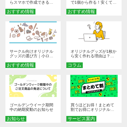
らスマホで作成できる！
で1個から作る！安くて簡
旅行や遠征がもっと楽し
単なオンデマンド制作の
おすすめ情報
くなる巾着＆ポーチ活用
おすすめ情報
秘訣
術
サークル向けオリジナル
オリジナルグッズが1枚か
グッズの選び方｜小ロッ
ら安く作れる理由は？オ
ト・低予算で団結力を高
ンデマンド印刷の仕組み
おすすめ情報
める秘訣
コラム
とメリットを解説
ゴールデンウイーク期間
買うほどお得！まとめて
中の納期変動のお知らせ
割でお得にオリジナルグ
ッズを手に入れよう！
お知らせ
サービス案内