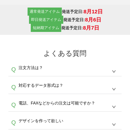
8月12日
発送予定日:
通常発送アイテム
8月6日
発送予定日:
即日発送アイテム
8月7日
発送予定日:
短納期アイテム
よくある質問
注文方法は？
Q
オンデマンドサービスでは、サイトからの受注
A
対応するデータ形式は？
Q
生産にて承っております。デザインツールから
デザインの作成から決済まで完了できます。
デザインツールで対応している画像アップロー
30枚以上やシルク印刷など、大口注文の場合
A
電話、FAXなどからの注文は可能ですか？
Q
ドできるデータ形式は、JPG / PNG / AI / PSD /
は、サポートが担当する
エコバッグコンシェル
PDF 形式になります。データの最大サイズ
や
タンブラーコンシェル
をご利用ください。製
オンデマンドサービスでは、サイトからのご注
は、20MBです。デジカメやスマホで撮影した
作する数量が多ければ多いほど、オンデマンド
A
デザインを作って欲しい
Q
文のみ受け付けております。30個以上のご製
写真などもアップロード可能です。使用できな
サービスよりも低価格で製作することが可能で
作をお考えの方は、サポートが担当する
エコバ
い画像はエラーになります。（※ Illustratorか