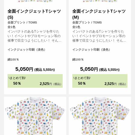
全面インクジェットTシャツ
全面インクジェットTシャツ
(S)
(M)
全面プリント / TOMS
全面プリント / TOMS
全1色
全1色
インパクトのあるTシャツを作りた
インパクトのあるTシャツを作りた
い！イベントやプロモーション等の
い！イベントやプロモーション等の
催事で目立つようにしたい！ そんな
催事で目立つようにしたい！ そんな
方におすすめの全面フルカラープリ
方におすすめの全面フルカラープリ
ントできるTシャツです。首元から袖
ントできるTシャツです。首元から袖
インクジェット印刷（淡色）
インクジェット印刷（淡色）
口、裾の部分にいたるまで全ての場
口、裾の部分にいたるまで全ての場
所にプリントを入れることができま
所にプリントを入れることができま
綿100％
綿100％
す。Tシャツは、定番タイプの生地が
す。Tシャツは、定番タイプの生地が
伸びにくく耐久性の高い、5.6オンス
伸びにくく耐久性の高い、5.6オンス
5,050
5,050
円
円
(税込 5,555
)
(税込 5,555
)
円
円
生地のTシャツを使用。せっかくデザ
生地のTシャツを使用。せっかくデザ
インした全面プリントも剥がれるこ
インした全面プリントも剥がれるこ
\
まとめて割
/
\
まとめて割
/
とがないようにこだわりTシャツを使
とがないようにこだわりTシャツを使
50％
50％
2,525
2,525
円（税込）
円（税込）
用しています。
用しています。