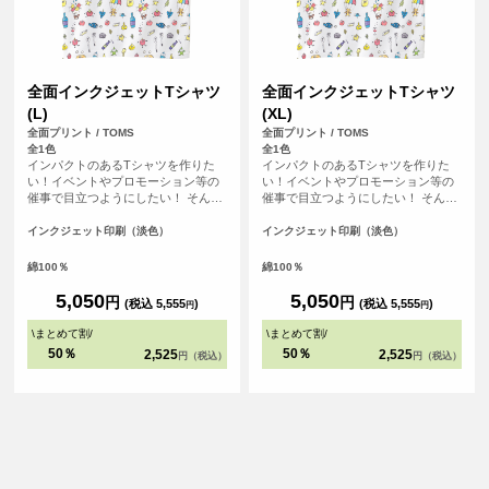
全面インクジェットTシャツ
全面インクジェットTシャツ
(L)
(XL)
全面プリント / TOMS
全面プリント / TOMS
全1色
全1色
インパクトのあるTシャツを作りた
インパクトのあるTシャツを作りた
い！イベントやプロモーション等の
い！イベントやプロモーション等の
催事で目立つようにしたい！ そんな
催事で目立つようにしたい！ そんな
方におすすめの全面フルカラープリ
方におすすめの全面フルカラープリ
ントできるTシャツです。首元から袖
ントできるTシャツです。首元から袖
インクジェット印刷（淡色）
インクジェット印刷（淡色）
口、裾の部分にいたるまで全ての場
口、裾の部分にいたるまで全ての場
所にプリントを入れることができま
所にプリントを入れることができま
綿100％
綿100％
す。Tシャツは、定番タイプの生地が
す。Tシャツは、定番タイプの生地が
伸びにくく耐久性の高い、5.6オンス
伸びにくく耐久性の高い、5.6オンス
5,050
5,050
円
円
(税込 5,555
)
(税込 5,555
)
円
円
生地のTシャツを使用。せっかくデザ
生地のTシャツを使用。せっかくデザ
インした全面プリントも剥がれるこ
インした全面プリントも剥がれるこ
\
まとめて割
/
\
まとめて割
/
とがないようにこだわりTシャツを使
とがないようにこだわりTシャツを使
50％
50％
2,525
2,525
円（税込）
円（税込）
用しています。
用しています。