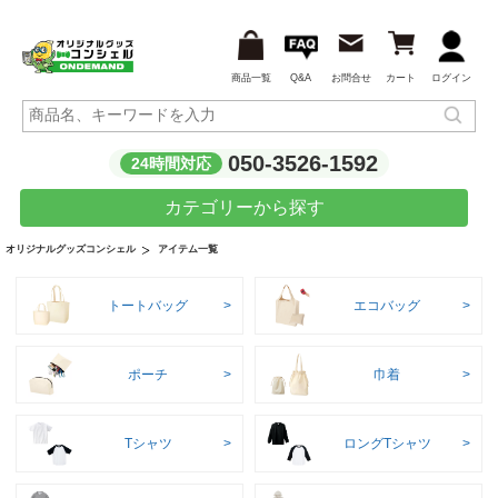
商品一覧
Q&A
お問合せ
カート
ログイン
050-3526-1592
24時間対応
カテゴリーから探す
アイテム一覧
オリジナルグッズコンシェル
トートバッグ
エコバッグ
ポーチ
巾着
Tシャツ
ロングTシャツ