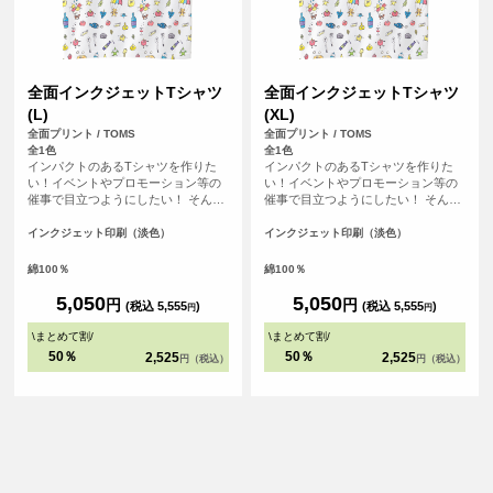
全面インクジェットTシャツ
全面インクジェットTシャツ
(L)
(XL)
全面プリント / TOMS
全面プリント / TOMS
全1色
全1色
インパクトのあるTシャツを作りた
インパクトのあるTシャツを作りた
い！イベントやプロモーション等の
い！イベントやプロモーション等の
催事で目立つようにしたい！ そんな
催事で目立つようにしたい！ そんな
方におすすめの全面フルカラープリ
方におすすめの全面フルカラープリ
ントできるTシャツです。首元から袖
ントできるTシャツです。首元から袖
インクジェット印刷（淡色）
インクジェット印刷（淡色）
口、裾の部分にいたるまで全ての場
口、裾の部分にいたるまで全ての場
所にプリントを入れることができま
所にプリントを入れることができま
綿100％
綿100％
す。Tシャツは、定番タイプの生地が
す。Tシャツは、定番タイプの生地が
伸びにくく耐久性の高い、5.6オンス
伸びにくく耐久性の高い、5.6オンス
5,050
5,050
円
円
(税込 5,555
)
(税込 5,555
)
円
円
生地のTシャツを使用。せっかくデザ
生地のTシャツを使用。せっかくデザ
インした全面プリントも剥がれるこ
インした全面プリントも剥がれるこ
\
まとめて割
/
\
まとめて割
/
とがないようにこだわりTシャツを使
とがないようにこだわりTシャツを使
50％
50％
2,525
2,525
円（税込）
円（税込）
用しています。
用しています。