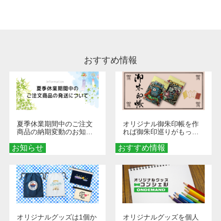
処理剤が残った状態でお届けとなる場合がござ
います。※2 濃色は淡色に比べ処理剤が目立ち
やすく、1回の水洗いでは落ちない場合があり
ます、徐々に軽減されますのでどうかご安心く
ださい。
おすすめ情報
夏季休業期間中のご注文
オリジナル御朱印帳を作
商品の納期変動のお知ら
れば御朱印巡りがもっと
せ
楽しくなる！1冊からオー
お知らせ
おすすめ情報
ダーメイドする魅力と選
び方
オリジナルグッズは1個か
オリジナルグッズを個人