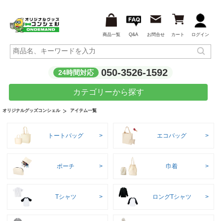
商品一覧
Q&A
お問合せ
カート
ログイン
050-3526-1592
24時間対応
カテゴリーから探す
アイテム一覧
オリジナルグッズコンシェル
トートバッグ
エコバッグ
ポーチ
巾着
Tシャツ
ロングTシャツ