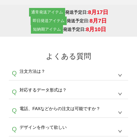
8月17日
発送予定日:
通常発送アイテム
8月7日
発送予定日:
即日発送アイテム
8月10日
発送予定日:
短納期アイテム
よくある質問
注文方法は？
Q
オンデマンドサービスでは、サイトからの受注
A
対応するデータ形式は？
Q
生産にて承っております。デザインツールから
デザインの作成から決済まで完了できます。
デザインツールで対応している画像アップロー
30枚以上やシルク印刷など、大口注文の場合
A
電話、FAXなどからの注文は可能ですか？
Q
ドできるデータ形式は、JPG / PNG / AI / PSD /
は、サポートが担当する
エコバッグコンシェル
PDF 形式になります。データの最大サイズ
や
タンブラーコンシェル
をご利用ください。製
オンデマンドサービスでは、サイトからのご注
は、20MBです。デジカメやスマホで撮影した
作する数量が多ければ多いほど、オンデマンド
A
デザインを作って欲しい
Q
文のみ受け付けております。30個以上のご製
写真などもアップロード可能です。使用できな
サービスよりも低価格で製作することが可能で
作をお考えの方は、サポートが担当する
エコバ
い画像はエラーになります。（※ Illustratorか