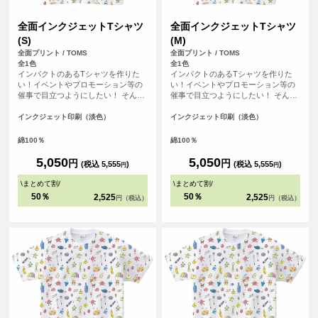
全面インクジェットTシャツ
全面インクジェットTシャツ
(S)
(M)
全面プリント / TOMS
全面プリント / TOMS
全1色
全1色
インパクトのあるTシャツを作りた
インパクトのあるTシャツを作りた
い！イベントやプロモーション等の
い！イベントやプロモーション等の
催事で目立つようにしたい！ そんな
催事で目立つようにしたい！ そんな
方におすすめの全面フルカラープリ
方におすすめの全面フルカラープリ
ントできるTシャツです。首元から袖
ントできるTシャツです。首元から袖
インクジェット印刷（淡色）
インクジェット印刷（淡色）
口、裾の部分にいたるまで全ての場
口、裾の部分にいたるまで全ての場
所にプリントを入れることができま
所にプリントを入れることができま
綿100％
綿100％
す。Tシャツは、定番タイプの生地が
す。Tシャツは、定番タイプの生地が
伸びにくく耐久性の高い、5.6オンス
伸びにくく耐久性の高い、5.6オンス
5,050
5,050
円
円
(税込 5,555
)
(税込 5,555
)
円
円
生地のTシャツを使用。せっかくデザ
生地のTシャツを使用。せっかくデザ
インした全面プリントも剥がれるこ
インした全面プリントも剥がれるこ
\
まとめて割
/
\
まとめて割
/
とがないようにこだわりTシャツを使
とがないようにこだわりTシャツを使
50％
50％
2,525
2,525
円（税込）
円（税込）
用しています。
用しています。