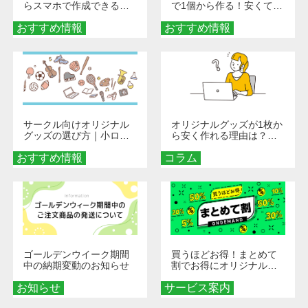
らスマホで作成できる！
で1個から作る！安くて簡
旅行や遠征がもっと楽し
単なオンデマンド制作の
おすすめ情報
くなる巾着＆ポーチ活用
おすすめ情報
秘訣
術
サークル向けオリジナル
オリジナルグッズが1枚か
グッズの選び方｜小ロッ
ら安く作れる理由は？オ
ト・低予算で団結力を高
ンデマンド印刷の仕組み
おすすめ情報
める秘訣
コラム
とメリットを解説
ゴールデンウイーク期間
買うほどお得！まとめて
中の納期変動のお知らせ
割でお得にオリジナルグ
ッズを手に入れよう！
お知らせ
サービス案内