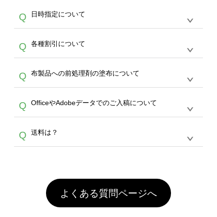
す。
うまくデザインができない。印刷するデザイン
ッグコンシェル
や
タンブラーコンシェル
サービ
らの直接入稿には対応していません。AIで保存
A
日時指定について
Q
を作って欲しい。などの場合は、製作数量が
スをご利用頂ければ、電話やFAX、メールなど
し、デザインツールからアップロードして下さ
30個以上であれば、サポート担当が、デザイ
でご注文が可能です。
い）
恐れ入りますが、日時指定は承っておりませ
ン作成のお手伝いをすることが可能です。
エコ
A
各種割引について
Q
ん。発送後18時以降に配送業者・伝票番号を
バッグコンシェル
や
タンブラーコンシェル
サー
メールでお知らせいたしますので、直接配送業
ビスをご利用ください。(※ 30個以下の場合
【まとめて割】5枚以上でご注文枚数に応じて
者にご連絡いただき調整をお願い致します。
は、デザインツールをご利用ください)
A
布製品への前処理剤の塗布について
Q
カート内で自動的に割引(最大50%)が適用され
ます。 【付与ポイント】購入金額の1％が1ポ
【濃色インクジェット印刷による仕上がりの注
イントとして付与され、次回ご注文時に1ポイ
A
OfficeやAdobeデータでのご入稿について
Q
意点（前処理剤）】カラー生地（Tシャツのホ
ント＝1円としてお使いいただけます。ポイン
ワイト、トートバッグのナチュラル、ホワイト
トは発送完了の翌日に付与され、次回ご注文時
各種形式のデータを直接ご入稿することは出来
以外）のプリントは、濃色インクジェット印刷
からご利用頂けます。ポイントの有効期限は一
A
送料は？
Q
ません。いずれのデータも該当デザインのみ画
といって、プリントを定着させるための処理剤
年間です。【会員ランク】過去10カ月のご注
像(JPEG,PNG,GIF,PDF)に変換、またはAdobe
を塗布しており、短納期・低価格で商品をお届
文回数により会員ランク割引(最大5%)が適用
全国一律290円(税抜)です。また4,000円(税抜)
データ(AI,PSD)で保存して頂き、デザインツー
けするため、処理剤は塗布されたままの状態で
されます。※ログインしてからご注文頂いたも
A
以上のご注文で送料無料とさせて頂いておりま
ル上にアップロードをお願い致します。
出荷を行っております。処理剤自体は人体に無
のに限ります。(同じメールアドレスでご注文
す。「まとめて割」「ポイント」「ランク割
害な性質で、水洗いで落とすことが可能です。
頂いても、ログインがされていなければ、ラン
引」などによるお値引きで4,000円未満になる
お手数ですが、お客様ご自身にて着用前に落と
クにカウントがされません。
よくある質問ページへ
場合は送料がかかりますので、ご注意くださ
していただけますようお願いいたします。※1
い。
通常注文・直送機能でのご注文に関わらず、前