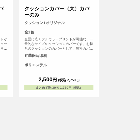
バ
クッションカバー（大）カバ
ーのみ
クッション / オリジナル
全1色
ントが
全面に広くフルカラープリントが可能な、一
のクッ
般的なサイズのクッションカバーです。お持
付きク
ちのクッションのカバーとして、弊社カバー
用頂け
付きクッションの交換用カバーとしてもご使
昇華転写印刷
刷する
用頂けます。記念品として写真を大きく印刷
するのもおすすめです。
ポリエステル
2,500
円
(税込 2,750
)
円
まとめて割
:
30％
1,750
円（税込）