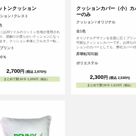
ットンクッション
クッションカバー（小）カ
ーのみ
ション / クレスト
クッション / オリジナル
色
全1色
には20ツイルのコットン生地が使用され
り、肌触りが柔らかいクッションになっ
オリジナルデザインを全面に広くプリ
ます。クッション本体にフルカラー転写
可能なクッションカバーです。お持ち
TFプリント）ができるので、写真やイラ
ションのカバーとしても、弊社カバー
Fプリント
など発色良いデザインも再現可能です。
ッションの交換用カバーとしてもご使
昇華転写印刷
用はもちろん、プレゼントにもおすすめ
ます。記念品としてお写真を大きく印
00％
イテムです。
のもおすすめです。
ポリエステル
2,700
円
(税込 2,970
)
円
2,300
円
(税込 2,530
)
円
まとめて割
:
30％
1,890
円（税込）
まとめて割
:
30％
1,610
円（税込）