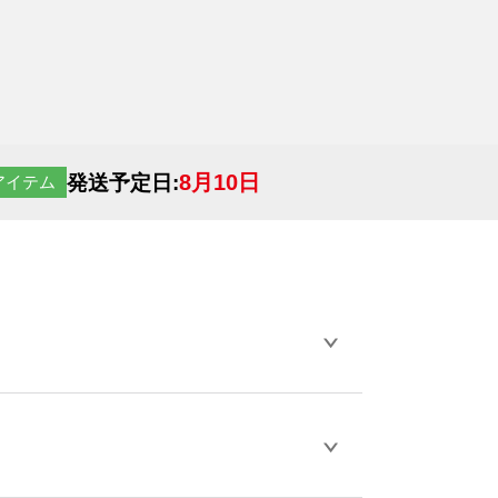
8月10日
発送予定日:
アイテム
らデザインの作成から決済まで完了できま
ェル
や
タンブラーコンシェル
をご利用くだ
とが可能です。