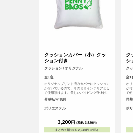
クッションカバー（小）クッ
ク
ション付き
シ
クッション / オリジナル
クッ
全1色
全1
オリジナルプリント済みカバーにクッション
オリ
が付いているので、そのままインテリアとし
が付
て使用頂けます。美しいパイピング仕上げ
て使
が、クッション全体を引き締め、高級感を演
が、
昇華転写印刷
昇華
出します。 ソファやベッドに置かれるクッ
出し
ションとして小さめのサイズ感です。クッシ
ショ
ポリエステル
ポリ
ョンカバーの四辺にはパイピングが施されて
ョン
おり、インテリアに上品さとアクセントを加
おり
えます。
えま
3,200
円
(税込 3,520
)
円
まとめて割
:
30％
2,240
円（税込）