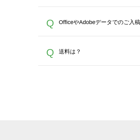
文時からご利用頂けます。ポイ
が適用されます。※ログイン
【濃色インクジェット印刷に
A
Q
OfficeやAdobeデータでのご
れば、ランクにカウントがさ
イト以外）のプリントは、濃
品をお届けするため、処理剤
が可能です。お手数ですが、お
各種形式のデータを直接ご入稿す
A
Q
送料は？
文に関わらず、前処理剤が残っ
Adobeデータ(AI,PSD
は落ちない場合があります、
全国一律290円(税抜)です。
A
割引」などによるお値引きで4