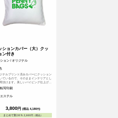
ッションカバー（大）クッ
ョン付き
ション / オリジナル
色
ジナルプリント済みカバーにクッション
いているので、そのままインテリアとし
用頂けます。美しいパイピング仕上げ
クッション全体を引き締め、高級感を演
転写印刷
ます。 ソファやベッドに置かれるクッ
ンとして一般的なサイズ感です。クッシ
エステル
カバーの四辺にはパイピングが施されて
、インテリアに上品さとアクセントを加
す。
3,800
円
(税込 4,180
)
円
まとめて割
:
30％
2,660
円（税込）