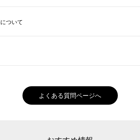
ントの有効期限は一年間です。【会員ランク】過去10カ月のご
してからご注文頂いたものに限ります。(同じメールアドレスで
よる仕上がりの注意点（前処理剤）】カラー生地（Tシャツのホ
入稿について
れません。
色インクジェット印刷といって、プリントを定着させるための
は塗布されたままの状態で出荷を行っております。処理剤自体
客様ご自身にて着用前に落としていただけますようお願いいた
ることは出来ません。いずれのデータも該当デザインのみ画像(JPE
た状態でお届けとなる場合がございます。※2 濃色は淡色に
)で保存して頂き、デザインツール上にアップロードをお願い致します
徐々に軽減されますのでどうかご安心ください。
また4,000円(税抜)以上のご注文で送料無料とさせて頂いてお
,000円未満になる場合は送料がかかりますので、ご注意くださ
よくある質問ページへ