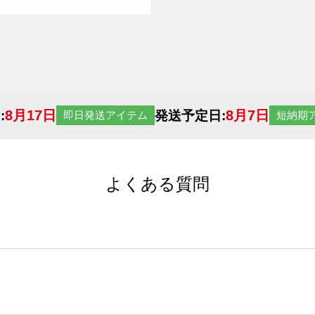
8月17日
8月7日
:
発送予定日:
即日発送アイテム
短納期
よくある質問
サイトからの受注生産にて承っております。デザインツールか
など、大口注文の場合は、サポートが担当する
エコバッグコンシ
ば多いほど、オンデマンドサービスよりも低価格で製作するこ