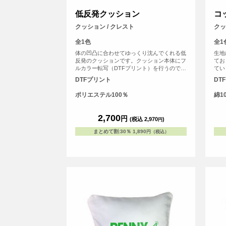
低反発クッション
コ
クッション / クレスト
クッ
全1色
全1
体の凹凸に合わせてゆっくり沈んでくれる低
生地
反発のクッションです。クッション本体にフ
てお
ルカラー転写（DTFプリント）を行うので、
てい
写真やイラストなどくっきり印刷することが
（D
DTFプリント
DT
できます。自分用に作るのはもちろん、プレ
スト
ゼントにもおすすめのアイテムです。
自分
ポリエステル100％
綿1
のア
2,700
円
(税込 2,970
)
円
まとめて割
:
30％
1,890
円（税込）