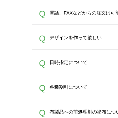
デザインツールで対応している画像ア
A
Q
電話、FAXなどからの注文は可
ズは、20MBです。デジカメ
Illustratorからの直
オンデマンドサービスでは、
A
Q
デザインを作って欲しい
バッグコンシェル
や
タンブラ
うまくデザインができない。
A
Q
日時指定について
ン作成のお手伝いをすること
合は、デザインツールをご利用
恐れ入りますが、日時指定は
A
Q
各種割引について
者にご連絡いただき調整をお
【まとめて割】5枚以上でご注
A
Q
布製品への前処理剤の塗布につ
ポイントとして付与され、次