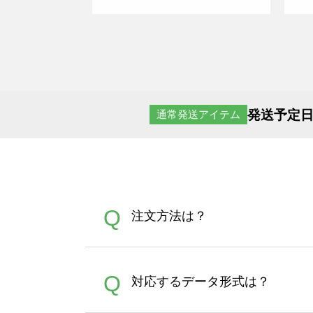
発送予定日
通常発送アイテム
Q
注文方法は？
オンデマンドサービスでは、
A
Q
対応するデータ形式は？
す。 30枚以上やシルク印刷
さい。製作する数量が多けれ