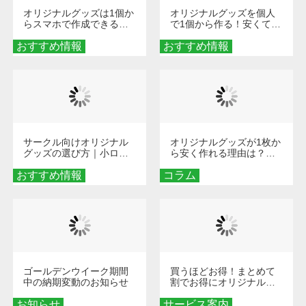
オリジナルグッズは1個か
オリジナルグッズを個人
らスマホで作成できる！
で1個から作る！安くて簡
旅行や遠征がもっと楽し
単なオンデマンド制作の
おすすめ情報
くなる巾着＆ポーチ活用
おすすめ情報
秘訣
術
サークル向けオリジナル
オリジナルグッズが1枚か
グッズの選び方｜小ロッ
ら安く作れる理由は？オ
ト・低予算で団結力を高
ンデマンド印刷の仕組み
おすすめ情報
める秘訣
コラム
とメリットを解説
ゴールデンウイーク期間
買うほどお得！まとめて
中の納期変動のお知らせ
割でお得にオリジナルグ
ッズを手に入れよう！
お知らせ
サービス案内