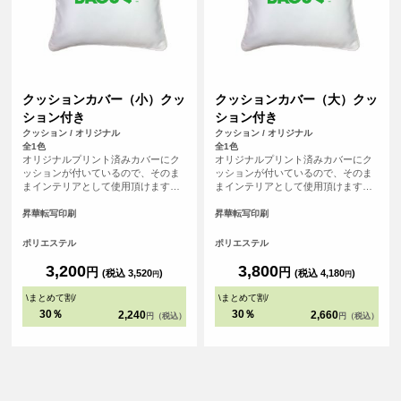
クッションカバー（小）クッ
クッションカバー（大）クッ
ション付き
ション付き
クッション / オリジナル
クッション / オリジナル
全1色
全1色
オリジナルプリント済みカバーにク
オリジナルプリント済みカバーにク
ッションが付いているので、そのま
ッションが付いているので、そのま
まインテリアとして使用頂けます。
まインテリアとして使用頂けます。
美しいパイピング仕上げが、クッシ
美しいパイピング仕上げが、クッシ
ョン全体を引き締め、高級感を演出
ョン全体を引き締め、高級感を演出
昇華転写印刷
昇華転写印刷
します。 ソファやベッドに置かれる
します。 ソファやベッドに置かれる
クッションとして小さめのサイズ感
クッションとして一般的なサイズ感
ポリエステル
ポリエステル
です。クッションカバーの四辺には
です。クッションカバーの四辺には
パイピングが施されており、インテ
パイピングが施されており、インテ
3,200
3,800
円
円
(税込 3,520
)
(税込 4,180
)
円
円
リアに上品さとアクセントを加えま
リアに上品さとアクセントを加えま
す。
す。
\
まとめて割
/
\
まとめて割
/
30％
30％
2,240
2,660
円（税込）
円（税込）