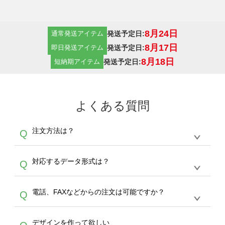
8月24日
発送予定日:
通常発送アイテム
8月17日
発送予定日:
即日発送アイテム
8月18日
発送予定日:
短納期アイテム
よくある質問
注文方法は？
Q
オンデマンドサービスでは、サイトからの受注
A
対応するデータ形式は？
Q
生産にて承っております。デザインツールから
デザインの作成から決済まで完了できます。
デザインツールで対応している画像アップロー
30枚以上やシルク印刷など、大口注文の場合
A
電話、FAXなどからの注文は可能ですか？
Q
ドできるデータ形式は、JPG / PNG / AI / PSD /
は、サポートが担当する
エコバッグコンシェル
PDF 形式になります。データの最大サイズ
や
タンブラーコンシェル
をご利用ください。製
オンデマンドサービスでは、サイトからのご注
は、20MBです。デジカメやスマホで撮影した
作する数量が多ければ多いほど、オンデマンド
A
デザインを作って欲しい