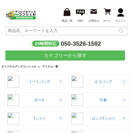
商品一覧
Q&A
お問合せ
カート
ログイン
050-3526-1592
24時間対応
カテゴリーから探す
アイテム一覧
オリジナルグッズコンシェル
トートバッグ
エコバッグ
ポーチ
巾着
Tシャツ
ロングTシャツ