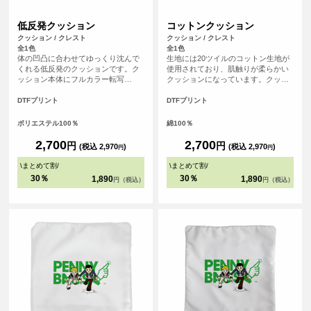
低反発クッション
コットンクッション
クッション / クレスト
クッション / クレスト
全1色
全1色
体の凹凸に合わせてゆっくり沈んで
生地には20ツイルのコットン生地が
くれる低反発のクッションです。ク
使用されており、肌触りが柔らかい
ッション本体にフルカラー転写
クッションになっています。クッシ
（DTFプリント）を行うので、写真
ョン本体にフルカラー転写（DTFプ
やイラストなどくっきり印刷するこ
リント）ができるので、写真やイラ
DTFプリント
DTFプリント
とができます。自分用に作るのはも
ストなど発色良いデザインも再現可
ちろん、プレゼントにもおすすめの
能です。自分用はもちろん、プレゼ
ポリエステル100％
綿100％
アイテムです。
ントにもおすすめのアイテムです。
2,700
2,700
円
円
(税込 2,970
)
(税込 2,970
)
円
円
\
まとめて割
/
\
まとめて割
/
30％
30％
1,890
1,890
円（税込）
円（税込）