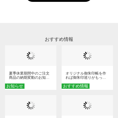
い。
通常注文・直送機能でのご注文に関わらず、前
処理剤が残った状態でお届けとなる場合がござ
います。※2 濃色は淡色に比べ処理剤が目立ち
やすく、1回の水洗いでは落ちない場合があり
ます、徐々に軽減されますのでどうかご安心く
ださい。
おすすめ情報
夏季休業期間中のご注文
オリジナル御朱印帳を作
商品の納期変動のお知ら
れば御朱印巡りがもっと
せ
楽しくなる！1冊からオー
お知らせ
おすすめ情報
ダーメイドする魅力と選
び方