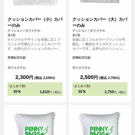
クッションカバー（小）カバ
クッションカバー（大）カバ
ーのみ
ーのみ
クッション / オリジナル
クッション / オリジナル
全1色
全1色
オリジナルデザインを全面に広くプ
全面に広くフルカラープリントが可
リントが可能なクッションカバーで
能な、一般的なサイズのクッション
す。お持ちのクッションのカバーと
カバーです。お持ちのクッションの
しても、弊社カバー付きクッション
カバーとして、弊社カバー付きクッ
の交換用カバーとしてもご使用頂け
ションの交換用カバーとしてもご使
昇華転写印刷
昇華転写印刷
ます。記念品としてお写真を大きく
用頂けます。記念品として写真を大
印刷するのもおすすめです。
きく印刷するのもおすすめです。
ポリエステル
ポリエステル
2,300
2,500
円
円
(税込 2,530
)
(税込 2,750
)
円
円
\
まとめて割
/
\
まとめて割
/
30％
30％
1,610
1,750
円（税込）
円（税込）