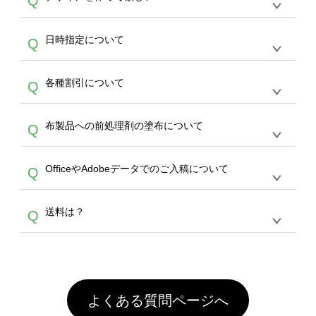
Q
文のみ受け付けております。30個以上のご製
写真などもアップロード可能です。使用できな
サービスよりも低価格で製作することが可能で
作をお考えの方は、サポートが担当する
エコバ
い画像はエラーになります。（※ Illustratorか
す。
うまくデザインができない。印刷するデザイン
ッグコンシェル
や
タンブラーコンシェル
サービ
らの直接入稿には対応していません。AIで保存
A
日時指定について
Q
を作って欲しい。などの場合は、製作数量が
スをご利用頂ければ、電話やFAX、メールなど
し、デザインツールからアップロードして下さ
30個以上であれば、サポート担当が、デザイ
でご注文が可能です。
い）
恐れ入りますが、日時指定は承っておりませ
ン作成のお手伝いをすることが可能です。
エコ
A
各種割引について
Q
ん。発送後18時以降に配送業者・伝票番号を
バッグコンシェル
や
タンブラーコンシェル
サー
メールでお知らせいたしますので、直接配送業
ビスをご利用ください。(※ 30個以下の場合
【まとめて割】5枚以上でご注文枚数に応じて
者にご連絡いただき調整をお願い致します。
は、デザインツールをご利用ください)
A
布製品への前処理剤の塗布について
Q
カート内で自動的に割引(最大50%)が適用され
ます。 【付与ポイント】購入金額の1％が1ポ
【濃色インクジェット印刷による仕上がりの注
イントとして付与され、次回ご注文時に1ポイ
A
OfficeやAdobeデータでのご入稿について
Q
意点（前処理剤）】カラー生地（Tシャツのホ
ント＝1円としてお使いいただけます。ポイン
ワイト、トートバッグのナチュラル、ホワイト
トは発送完了の翌日に付与され、次回ご注文時
各種形式のデータを直接ご入稿することは出来
以外）のプリントは、濃色インクジェット印刷
からご利用頂けます。ポイントの有効期限は一
A
送料は？
Q
ません。いずれのデータも該当デザインのみ画
といって、プリントを定着させるための処理剤
年間です。【会員ランク】過去10カ月のご注
像(JPEG,PNG,GIF,PDF)に変換、またはAdobe
を塗布しており、短納期・低価格で商品をお届
文回数により会員ランク割引(最大5%)が適用
全国一律290円(税抜)です。また4,000円(税抜)
データ(AI,PSD)で保存して頂き、デザインツー
けするため、処理剤は塗布されたままの状態で
されます。※ログインしてからご注文頂いたも
A
以上のご注文で送料無料とさせて頂いておりま
ル上にアップロードをお願い致します。
出荷を行っております。処理剤自体は人体に無
のに限ります。(同じメールアドレスでご注文
す。「まとめて割」「ポイント」「ランク割
害な性質で、水洗いで落とすことが可能です。
頂いても、ログインがされていなければ、ラン
引」などによるお値引きで4,000円未満になる
お手数ですが、お客様ご自身にて着用前に落と
クにカウントがされません。
よくある質問ページへ
場合は送料がかかりますので、ご注意くださ
していただけますようお願いいたします。※1