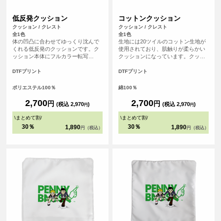
低反発クッション
コットンクッション
クッション / クレスト
クッション / クレスト
全1色
全1色
体の凹凸に合わせてゆっくり沈んで
生地には20ツイルのコットン生地が
くれる低反発のクッションです。ク
使用されており、肌触りが柔らかい
ッション本体にフルカラー転写
クッションになっています。クッシ
（DTFプリント）を行うので、写真
ョン本体にフルカラー転写（DTFプ
やイラストなどくっきり印刷するこ
リント）ができるので、写真やイラ
DTFプリント
DTFプリント
とができます。自分用に作るのはも
ストなど発色良いデザインも再現可
ちろん、プレゼントにもおすすめの
能です。自分用はもちろん、プレゼ
ポリエステル100％
綿100％
アイテムです。
ントにもおすすめのアイテムです。
2,700
2,700
円
円
(税込 2,970
)
(税込 2,970
)
円
円
\
まとめて割
/
\
まとめて割
/
30％
30％
1,890
1,890
円（税込）
円（税込）