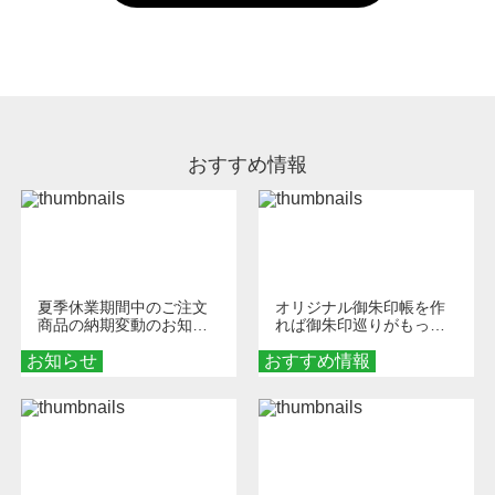
い。
通常注文・直送機能でのご注文に関わらず、前
処理剤が残った状態でお届けとなる場合がござ
います。※2 濃色は淡色に比べ処理剤が目立ち
やすく、1回の水洗いでは落ちない場合があり
ます、徐々に軽減されますのでどうかご安心く
ださい。
おすすめ情報
夏季休業期間中のご注文
オリジナル御朱印帳を作
商品の納期変動のお知ら
れば御朱印巡りがもっと
せ
楽しくなる！1冊からオー
お知らせ
おすすめ情報
ダーメイドする魅力と選
び方