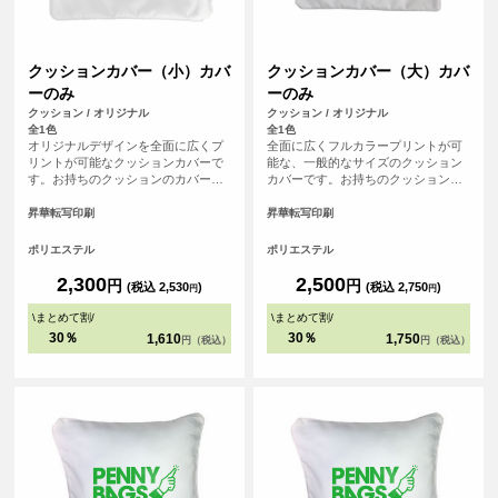
クッションカバー（小）カバ
クッションカバー（大）カバ
ーのみ
ーのみ
クッション / オリジナル
クッション / オリジナル
全1色
全1色
オリジナルデザインを全面に広くプ
全面に広くフルカラープリントが可
リントが可能なクッションカバーで
能な、一般的なサイズのクッション
す。お持ちのクッションのカバーと
カバーです。お持ちのクッションの
しても、弊社カバー付きクッション
カバーとして、弊社カバー付きクッ
の交換用カバーとしてもご使用頂け
ションの交換用カバーとしてもご使
昇華転写印刷
昇華転写印刷
ます。記念品としてお写真を大きく
用頂けます。記念品として写真を大
印刷するのもおすすめです。
きく印刷するのもおすすめです。
ポリエステル
ポリエステル
2,300
2,500
円
円
(税込 2,530
)
(税込 2,750
)
円
円
\
まとめて割
/
\
まとめて割
/
30％
30％
1,610
1,750
円（税込）
円（税込）