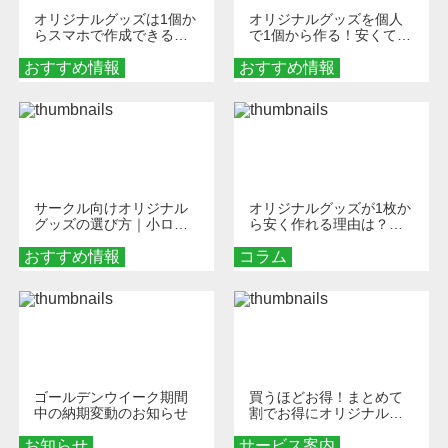
オリジナルグッズは1個か
オリジナルグッズを個人
らスマホで作成できる！
で1個から作る！安くて簡
旅行や遠征がもっと楽し
単なオンデマンド制作の
おすすめ情報
くなる巾着＆ポーチ活用
おすすめ情報
秘訣
術
サークル向けオリジナル
オリジナルグッズが1枚か
グッズの選び方｜小ロッ
ら安く作れる理由は？オ
ト・低予算で団結力を高
ンデマンド印刷の仕組み
おすすめ情報
める秘訣
コラム
とメリットを解説
ゴールデンウイーク期間
買うほどお得！まとめて
中の納期変動のお知らせ
割でお得にオリジナルグ
ッズを手に入れよう！
お知らせ
サービス案内