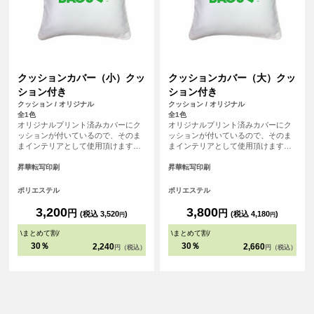
クッションカバー（小）クッ
クッションカバー（大）クッ
ション付き
ション付き
クッション / オリジナル
クッション / オリジナル
全1色
全1色
オリジナルプリント済みカバーにク
オリジナルプリント済みカバーにク
ッションが付いているので、そのま
ッションが付いているので、そのま
まインテリアとして使用頂けます。
まインテリアとして使用頂けます。
美しいパイピング仕上げが、クッシ
美しいパイピング仕上げが、クッシ
ョン全体を引き締め、高級感を演出
ョン全体を引き締め、高級感を演出
昇華転写印刷
昇華転写印刷
します。 ソファやベッドに置かれる
します。 ソファやベッドに置かれる
クッションとして小さめのサイズ感
クッションとして一般的なサイズ感
ポリエステル
ポリエステル
です。クッションカバーの四辺には
です。クッションカバーの四辺には
パイピングが施されており、インテ
パイピングが施されており、インテ
3,200
3,800
円
円
(税込 3,520
)
(税込 4,180
)
円
円
リアに上品さとアクセントを加えま
リアに上品さとアクセントを加えま
す。
す。
\
まとめて割
/
\
まとめて割
/
30％
30％
2,240
2,660
円（税込）
円（税込）