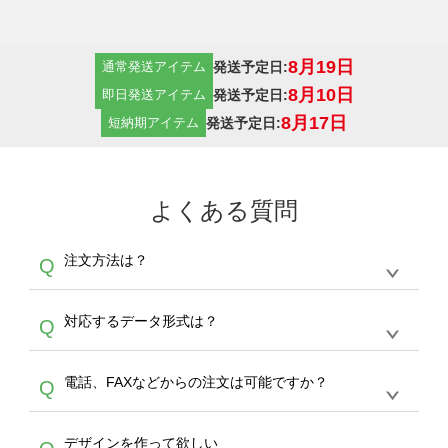
8月19日
発送予定日:
通常発送アイテム
8月10日
発送予定日:
即日発送アイテム
8月17日
発送予定日:
短納期アイテム
よくある質問
注文方法は？
Q
オンデマンドサービスでは、サイトからの受注
A
対応するデータ形式は？
Q
生産にて承っております。デザインツールから
デザインの作成から決済まで完了できます。
デザインツールで対応している画像アップロー
30枚以上やシルク印刷など、大口注文の場合
A
電話、FAXなどからの注文は可能ですか？
Q
ドできるデータ形式は、JPG / PNG / AI / PSD /
は、サポートが担当する
エコバッグコンシェル
PDF 形式になります。データの最大サイズ
や
タンブラーコンシェル
をご利用ください。製
オンデマンドサービスでは、サイトからのご注
は、20MBです。デジカメやスマホで撮影した
作する数量が多ければ多いほど、オンデマンド
A
デザインを作って欲しい