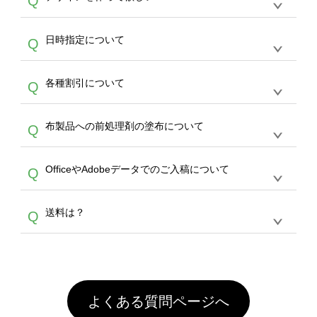
Q
文のみ受け付けております。30個以上のご製
写真などもアップロード可能です。使用できな
サービスよりも低価格で製作することが可能で
作をお考えの方は、サポートが担当する
エコバ
い画像はエラーになります。（※ Illustratorか
す。
うまくデザインができない。印刷するデザイン
ッグコンシェル
や
タンブラーコンシェル
サービ
らの直接入稿には対応していません。AIで保存
A
日時指定について
Q
を作って欲しい。などの場合は、製作数量が
スをご利用頂ければ、電話やFAX、メールなど
し、デザインツールからアップロードして下さ
30個以上であれば、サポート担当が、デザイ
でご注文が可能です。
い）
恐れ入りますが、日時指定は承っておりませ
ン作成のお手伝いをすることが可能です。
エコ
A
各種割引について
Q
ん。発送後18時以降に配送業者・伝票番号を
バッグコンシェル
や
タンブラーコンシェル
サー
メールでお知らせいたしますので、直接配送業
ビスをご利用ください。(※ 30個以下の場合
【まとめて割】5枚以上でご注文枚数に応じて
者にご連絡いただき調整をお願い致します。
は、デザインツールをご利用ください)
A
布製品への前処理剤の塗布について
Q
カート内で自動的に割引(最大50%)が適用され
ます。 【付与ポイント】購入金額の1％が1ポ
【濃色インクジェット印刷による仕上がりの注
イントとして付与され、次回ご注文時に1ポイ
A
OfficeやAdobeデータでのご入稿について
Q
意点（前処理剤）】カラー生地（Tシャツのホ
ント＝1円としてお使いいただけます。ポイン
ワイト、トートバッグのナチュラル、ホワイト
トは発送完了の翌日に付与され、次回ご注文時
各種形式のデータを直接ご入稿することは出来
以外）のプリントは、濃色インクジェット印刷
からご利用頂けます。ポイントの有効期限は一
A
送料は？
Q
ません。いずれのデータも該当デザインのみ画
といって、プリントを定着させるための処理剤
年間です。【会員ランク】過去10カ月のご注
像(JPEG,PNG,GIF,PDF)に変換、またはAdobe
を塗布しており、短納期・低価格で商品をお届
文回数により会員ランク割引(最大5%)が適用
全国一律290円(税抜)です。また4,000円(税抜)
データ(AI,PSD)で保存して頂き、デザインツー
けするため、処理剤は塗布されたままの状態で
されます。※ログインしてからご注文頂いたも
A
以上のご注文で送料無料とさせて頂いておりま
ル上にアップロードをお願い致します。
出荷を行っております。処理剤自体は人体に無
のに限ります。(同じメールアドレスでご注文
す。「まとめて割」「ポイント」「ランク割
害な性質で、水洗いで落とすことが可能です。
頂いても、ログインがされていなければ、ラン
引」などによるお値引きで4,000円未満になる
お手数ですが、お客様ご自身にて着用前に落と
クにカウントがされません。
よくある質問ページへ
場合は送料がかかりますので、ご注意くださ
していただけますようお願いいたします。※1