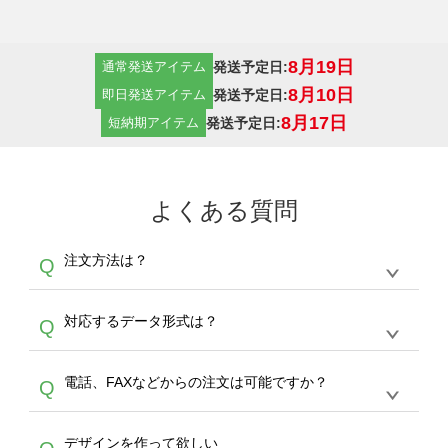
8月19日
発送予定日:
通常発送アイテム
8月10日
発送予定日:
即日発送アイテム
8月17日
発送予定日:
短納期アイテム
よくある質問
注文方法は？
Q
オンデマンドサービスでは、サイトからの受注
A
対応するデータ形式は？
Q
生産にて承っております。デザインツールから
デザインの作成から決済まで完了できます。
デザインツールで対応している画像アップロー
30枚以上やシルク印刷など、大口注文の場合
A
電話、FAXなどからの注文は可能ですか？
Q
ドできるデータ形式は、JPG / PNG / AI / PSD /
は、サポートが担当する
エコバッグコンシェル
PDF 形式になります。データの最大サイズ
や
タンブラーコンシェル
をご利用ください。製
オンデマンドサービスでは、サイトからのご注
は、20MBです。デジカメやスマホで撮影した
作する数量が多ければ多いほど、オンデマンド
A
デザインを作って欲しい