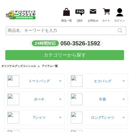
商品一覧
Q&A
お問合せ
カート
ログイン
050-3526-1592
24時間対応
カテゴリーから探す
アイテム一覧
オリジナルグッズコンシェル
トートバッグ
エコバッグ
ポーチ
巾着
Tシャツ
ロングTシャツ