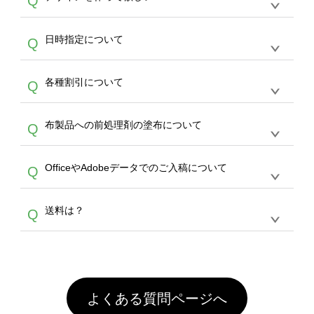
Q
文のみ受け付けております。30個以上のご製
写真などもアップロード可能です。使用できな
サービスよりも低価格で製作することが可能で
作をお考えの方は、サポートが担当する
エコバ
い画像はエラーになります。（※ Illustratorか
す。
うまくデザインができない。印刷するデザイン
ッグコンシェル
や
タンブラーコンシェル
サービ
らの直接入稿には対応していません。AIで保存
A
日時指定について
Q
を作って欲しい。などの場合は、製作数量が
スをご利用頂ければ、電話やFAX、メールなど
し、デザインツールからアップロードして下さ
30個以上であれば、サポート担当が、デザイ
でご注文が可能です。
い）
恐れ入りますが、日時指定は承っておりませ
ン作成のお手伝いをすることが可能です。
エコ
A
各種割引について
Q
ん。発送後18時以降に配送業者・伝票番号を
バッグコンシェル
や
タンブラーコンシェル
サー
メールでお知らせいたしますので、直接配送業
ビスをご利用ください。(※ 30個以下の場合
【まとめて割】5枚以上でご注文枚数に応じて
者にご連絡いただき調整をお願い致します。
は、デザインツールをご利用ください)
A
布製品への前処理剤の塗布について
Q
カート内で自動的に割引(最大50%)が適用され
ます。 【付与ポイント】購入金額の1％が1ポ
【濃色インクジェット印刷による仕上がりの注
イントとして付与され、次回ご注文時に1ポイ
A
OfficeやAdobeデータでのご入稿について
Q
意点（前処理剤）】カラー生地（Tシャツのホ
ント＝1円としてお使いいただけます。ポイン
ワイト、トートバッグのナチュラル、ホワイト
トは発送完了の翌日に付与され、次回ご注文時
各種形式のデータを直接ご入稿することは出来
以外）のプリントは、濃色インクジェット印刷
からご利用頂けます。ポイントの有効期限は一
A
送料は？
Q
ません。いずれのデータも該当デザインのみ画
といって、プリントを定着させるための処理剤
年間です。【会員ランク】過去10カ月のご注
像(JPEG,PNG,GIF,PDF)に変換、またはAdobe
を塗布しており、短納期・低価格で商品をお届
文回数により会員ランク割引(最大5%)が適用
全国一律290円(税抜)です。また4,000円(税抜)
データ(AI,PSD)で保存して頂き、デザインツー
けするため、処理剤は塗布されたままの状態で
されます。※ログインしてからご注文頂いたも
A
以上のご注文で送料無料とさせて頂いておりま
ル上にアップロードをお願い致します。
出荷を行っております。処理剤自体は人体に無
のに限ります。(同じメールアドレスでご注文
す。「まとめて割」「ポイント」「ランク割
害な性質で、水洗いで落とすことが可能です。
頂いても、ログインがされていなければ、ラン
引」などによるお値引きで4,000円未満になる
お手数ですが、お客様ご自身にて着用前に落と
クにカウントがされません。
よくある質問ページへ
場合は送料がかかりますので、ご注意くださ
していただけますようお願いいたします。※1