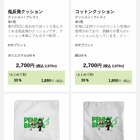
低反発クッション
コットンクッション
クッション / クレスト
クッション / クレスト
全1色
全1色
体の凹凸に合わせてゆっくり沈んで
生地には20ツイルのコットン生地が
くれる低反発のクッションです。ク
使用されており、肌触りが柔らかい
ッション本体にフルカラー転写
クッションになっています。クッシ
（DTFプリント）を行うので、写真
ョン本体にフルカラー転写（DTFプ
やイラストなどくっきり印刷するこ
リント）ができるので、写真やイラ
DTFプリント
DTFプリント
とができます。自分用に作るのはも
ストなど発色良いデザインも再現可
ちろん、プレゼントにもおすすめの
能です。自分用はもちろん、プレゼ
ポリエステル100％
綿100％
アイテムです。
ントにもおすすめのアイテムです。
2,700
2,700
円
円
(税込 2,970
)
(税込 2,970
)
円
円
\
まとめて割
/
\
まとめて割
/
30％
30％
1,890
1,890
円（税込）
円（税込）