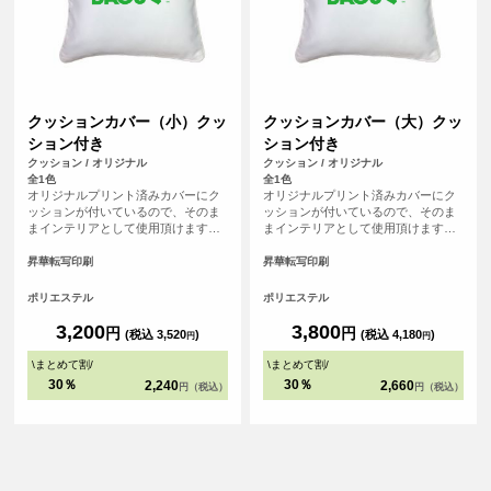
クッションカバー（小）クッ
クッションカバー（大）クッ
ション付き
ション付き
クッション / オリジナル
クッション / オリジナル
全1色
全1色
オリジナルプリント済みカバーにク
オリジナルプリント済みカバーにク
ッションが付いているので、そのま
ッションが付いているので、そのま
まインテリアとして使用頂けます。
まインテリアとして使用頂けます。
美しいパイピング仕上げが、クッシ
美しいパイピング仕上げが、クッシ
ョン全体を引き締め、高級感を演出
ョン全体を引き締め、高級感を演出
昇華転写印刷
昇華転写印刷
します。 ソファやベッドに置かれる
します。 ソファやベッドに置かれる
クッションとして小さめのサイズ感
クッションとして一般的なサイズ感
ポリエステル
ポリエステル
です。クッションカバーの四辺には
です。クッションカバーの四辺には
パイピングが施されており、インテ
パイピングが施されており、インテ
3,200
3,800
円
円
(税込 3,520
)
(税込 4,180
)
円
円
リアに上品さとアクセントを加えま
リアに上品さとアクセントを加えま
す。
す。
\
まとめて割
/
\
まとめて割
/
30％
30％
2,240
2,660
円（税込）
円（税込）