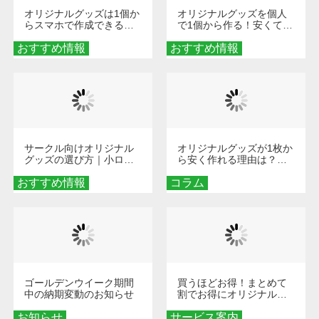
オリジナルグッズは1個か
オリジナルグッズを個人
らスマホで作成できる！
で1個から作る！安くて簡
旅行や遠征がもっと楽し
単なオンデマンド制作の
おすすめ情報
くなる巾着＆ポーチ活用
おすすめ情報
秘訣
術
サークル向けオリジナル
オリジナルグッズが1枚か
グッズの選び方｜小ロッ
ら安く作れる理由は？オ
ト・低予算で団結力を高
ンデマンド印刷の仕組み
おすすめ情報
める秘訣
コラム
とメリットを解説
ゴールデンウイーク期間
買うほどお得！まとめて
中の納期変動のお知らせ
割でお得にオリジナルグ
ッズを手に入れよう！
お知らせ
サービス案内