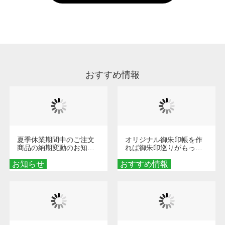
い。
通常注文・直送機能でのご注文に関わらず、前
処理剤が残った状態でお届けとなる場合がござ
います。※2 濃色は淡色に比べ処理剤が目立ち
やすく、1回の水洗いでは落ちない場合があり
ます、徐々に軽減されますのでどうかご安心く
ださい。
おすすめ情報
夏季休業期間中のご注文
オリジナル御朱印帳を作
商品の納期変動のお知ら
れば御朱印巡りがもっと
せ
楽しくなる！1冊からオー
お知らせ
おすすめ情報
ダーメイドする魅力と選
び方