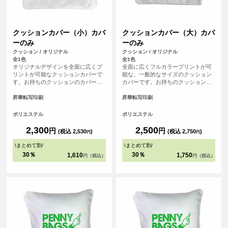
クッションカバー（小）カバ
クッションカバー（大）カバ
ーのみ
ーのみ
クッション / オリジナル
クッション / オリジナル
全1色
全1色
オリジナルデザインを全面に広くプ
全面に広くフルカラープリントが可
リントが可能なクッションカバーで
能な、一般的なサイズのクッション
す。お持ちのクッションのカバーと
カバーです。お持ちのクッションの
しても、弊社カバー付きクッション
カバーとして、弊社カバー付きクッ
の交換用カバーとしてもご使用頂け
ションの交換用カバーとしてもご使
昇華転写印刷
昇華転写印刷
ます。記念品としてお写真を大きく
用頂けます。記念品として写真を大
印刷するのもおすすめです。
きく印刷するのもおすすめです。
ポリエステル
ポリエステル
2,300
2,500
円
円
(税込 2,530
)
(税込 2,750
)
円
円
\
まとめて割
/
\
まとめて割
/
30％
30％
1,610
1,750
円（税込）
円（税込）