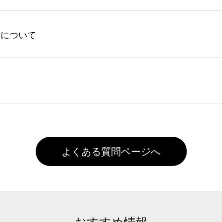
ントの有効期限は一年間です。【会員ランク】過去10カ月のご
してからご注文頂いたものに限ります。(同じメールアドレスで
よる仕上がりの注意点（前処理剤）】カラー生地（Tシャツのホ
入稿について
れません。
色インクジェット印刷といって、プリントを定着させるための
は塗布されたままの状態で出荷を行っております。処理剤自体
客様ご自身にて着用前に落としていただけますようお願いいた
ることは出来ません。いずれのデータも該当デザインのみ画像(JPE
た状態でお届けとなる場合がございます。※2 濃色は淡色に
)で保存して頂き、デザインツール上にアップロードをお願い致します
徐々に軽減されますのでどうかご安心ください。
また4,000円(税抜)以上のご注文で送料無料とさせて頂いてお
,000円未満になる場合は送料がかかりますので、ご注意くださ
よくある質問ページへ