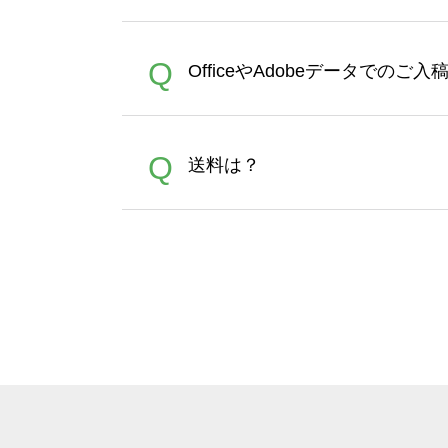
文時からご利用頂けます。ポイ
が適用されます。※ログイン
【濃色インクジェット印刷に
A
Q
OfficeやAdobeデータでのご
れば、ランクにカウントがさ
イト以外）のプリントは、濃
品をお届けするため、処理剤
が可能です。お手数ですが、お
各種形式のデータを直接ご入稿す
A
Q
送料は？
文に関わらず、前処理剤が残っ
Adobeデータ(AI,PSD
は落ちない場合があります、
全国一律290円(税抜)です。
A
割引」などによるお値引きで4