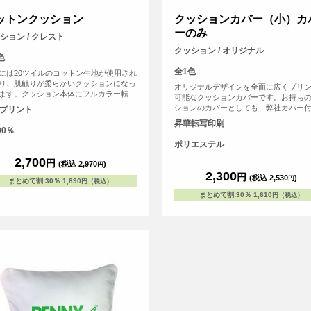
ットンクッション
クッションカバー（小）カ
ーのみ
ション / クレスト
クッション / オリジナル
色
全1色
には20ツイルのコットン生地が使用され
り、肌触りが柔らかいクッションになっ
オリジナルデザインを全面に広くプリ
ます。クッション本体にフルカラー転写
可能なクッションカバーです。お持ち
TFプリント）ができるので、写真やイラ
ションのカバーとしても、弊社カバー
Fプリント
など発色良いデザインも再現可能です。
ッションの交換用カバーとしてもご使
昇華転写印刷
用はもちろん、プレゼントにもおすすめ
ます。記念品としてお写真を大きく印
00％
イテムです。
のもおすすめです。
ポリエステル
2,700
円
(税込 2,970
)
円
2,300
円
(税込 2,530
)
円
まとめて割
:
30％
1,890
円（税込）
まとめて割
:
30％
1,610
円（税込）