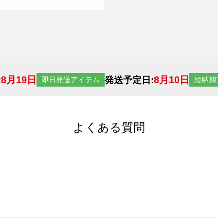
8月19日
8月10日
:
発送予定日:
即日発送アイテム
短納期
よくある質問
サイトからの受注生産にて承っております。デザインツールか
など、大口注文の場合は、サポートが担当する
エコバッグコンシ
ば多いほど、オンデマンドサービスよりも低価格で製作するこ