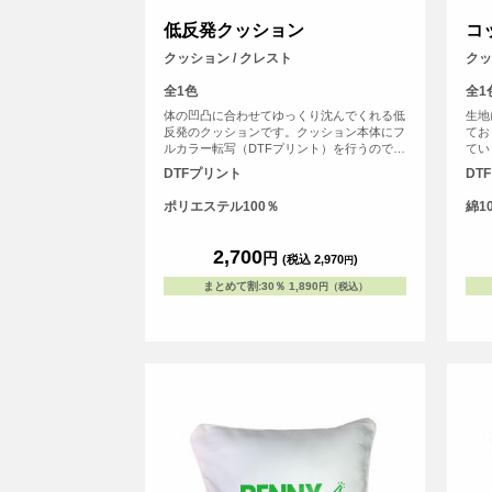
低反発クッション
コ
クッション / クレスト
クッ
全1色
全1
体の凹凸に合わせてゆっくり沈んでくれる低
生地
反発のクッションです。クッション本体にフ
てお
ルカラー転写（DTFプリント）を行うので、
てい
写真やイラストなどくっきり印刷することが
（D
DTFプリント
DT
できます。自分用に作るのはもちろん、プレ
スト
ゼントにもおすすめのアイテムです。
自分
ポリエステル100％
綿1
のア
2,700
円
(税込 2,970
)
円
まとめて割
:
30％
1,890
円（税込）