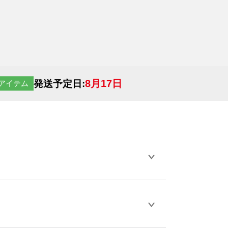
8月17日
発送予定日:
アイテム
らデザインの作成から決済まで完了できま
ェル
や
タンブラーコンシェル
をご利用くだ
とが可能です。