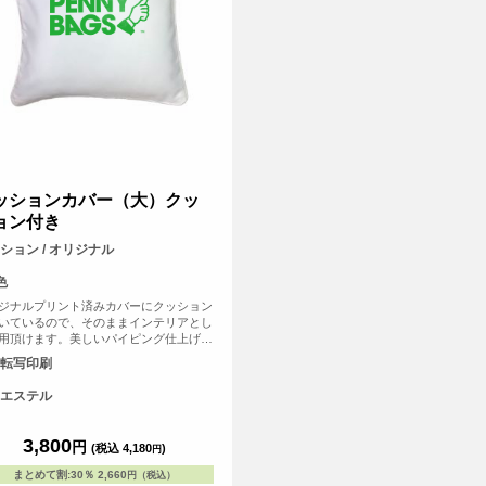
ッションカバー（大）クッ
ョン付き
ション / オリジナル
色
ジナルプリント済みカバーにクッション
いているので、そのままインテリアとし
用頂けます。美しいパイピング仕上げ
クッション全体を引き締め、高級感を演
転写印刷
ます。 ソファやベッドに置かれるクッ
ンとして一般的なサイズ感です。クッシ
エステル
カバーの四辺にはパイピングが施されて
、インテリアに上品さとアクセントを加
す。
3,800
円
(税込 4,180
)
円
まとめて割
:
30％
2,660
円（税込）