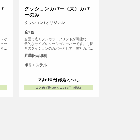
バ
クッションカバー（大）カバ
ーのみ
クッション / オリジナル
全1色
ントが
全面に広くフルカラープリントが可能な、一
のクッ
般的なサイズのクッションカバーです。お持
付きク
ちのクッションのカバーとして、弊社カバー
用頂け
付きクッションの交換用カバーとしてもご使
昇華転写印刷
刷する
用頂けます。記念品として写真を大きく印刷
するのもおすすめです。
ポリエステル
2,500
円
(税込 2,750
)
円
まとめて割
:
30％
1,750
円（税込）