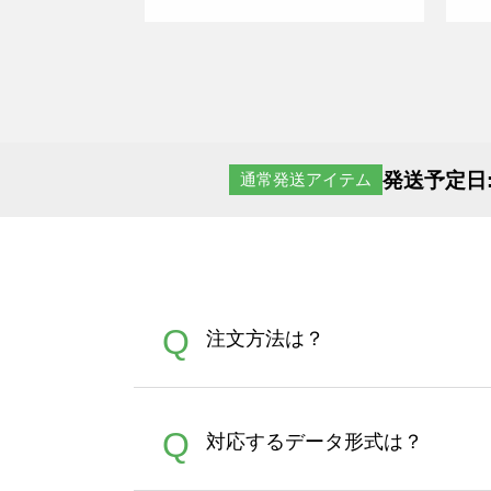
発送予定日
通常発送アイテム
Q
注文方法は？
オンデマンドサービスでは、
A
Q
対応するデータ形式は？
す。 30枚以上やシルク印刷
さい。製作する数量が多けれ