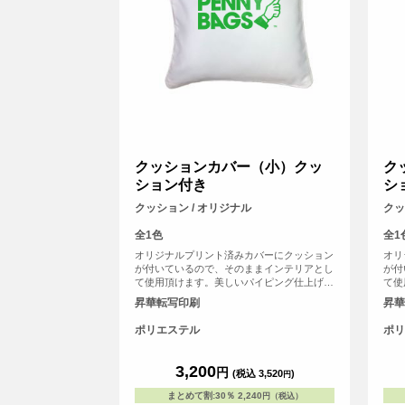
クッションカバー（小）クッ
ク
ション付き
シ
クッション / オリジナル
クッ
全1色
全1
オリジナルプリント済みカバーにクッション
オリ
が付いているので、そのままインテリアとし
が付
て使用頂けます。美しいパイピング仕上げ
て使
が、クッション全体を引き締め、高級感を演
が、
昇華転写印刷
昇華
出します。 ソファやベッドに置かれるクッ
出し
ションとして小さめのサイズ感です。クッシ
ショ
ポリエステル
ポリ
ョンカバーの四辺にはパイピングが施されて
ョン
おり、インテリアに上品さとアクセントを加
おり
えます。
えま
3,200
円
(税込 3,520
)
円
まとめて割
:
30％
2,240
円（税込）