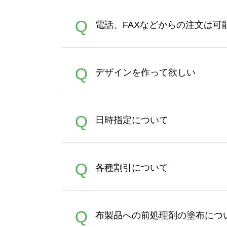
デザインツールで対応している画像ア
A
Q
電話、FAXなどからの注文は可
ズは、20MBです。デジカメ
Illustratorからの直
オンデマンドサービスでは、
A
Q
デザインを作って欲しい
バッグコンシェル
や
タンブラ
うまくデザインができない。
A
Q
日時指定について
ン作成のお手伝いをすること
合は、デザインツールをご利用
恐れ入りますが、日時指定は
A
Q
各種割引について
者にご連絡いただき調整をお
【まとめて割】5枚以上でご注
A
Q
布製品への前処理剤の塗布につ
ポイントとして付与され、次