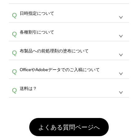
作をお考えの方は、サポートが担当する
エコバ
い画像はエラーになります。（※ Illustratorか
す。
うまくデザインができない。印刷するデザイン
ッグコンシェル
や
タンブラーコンシェル
サービ
らの直接入稿には対応していません。AIで保存
A
日時指定について
Q
を作って欲しい。などの場合は、製作数量が
スをご利用頂ければ、電話やFAX、メールなど
し、デザインツールからアップロードして下さ
30個以上であれば、サポート担当が、デザイ
でご注文が可能です。
い）
恐れ入りますが、日時指定は承っておりませ
ン作成のお手伝いをすることが可能です。
エコ
A
各種割引について
Q
ん。発送後18時以降に配送業者・伝票番号を
バッグコンシェル
や
タンブラーコンシェル
サー
メールでお知らせいたしますので、直接配送業
ビスをご利用ください。(※ 30個以下の場合
【まとめて割】5枚以上でご注文枚数に応じて
者にご連絡いただき調整をお願い致します。
は、デザインツールをご利用ください)
A
布製品への前処理剤の塗布について
Q
カート内で自動的に割引(最大50%)が適用され
ます。 【付与ポイント】購入金額の1％が1ポ
【濃色インクジェット印刷による仕上がりの注
イントとして付与され、次回ご注文時に1ポイ
A
OfficeやAdobeデータでのご入稿について
Q
意点（前処理剤）】カラー生地（Tシャツのホ
ント＝1円としてお使いいただけます。ポイン
ワイト、トートバッグのナチュラル、ホワイト
トは発送完了の翌日に付与され、次回ご注文時
各種形式のデータを直接ご入稿することは出来
以外）のプリントは、濃色インクジェット印刷
からご利用頂けます。ポイントの有効期限は一
A
送料は？
Q
ません。いずれのデータも該当デザインのみ画
といって、プリントを定着させるための処理剤
年間です。【会員ランク】過去10カ月のご注
像(JPEG,PNG,GIF,PDF)に変換、またはAdobe
を塗布しており、短納期・低価格で商品をお届
文回数により会員ランク割引(最大5%)が適用
全国一律290円(税抜)です。また4,000円(税抜)
データ(AI,PSD)で保存して頂き、デザインツー
けするため、処理剤は塗布されたままの状態で
されます。※ログインしてからご注文頂いたも
A
以上のご注文で送料無料とさせて頂いておりま
ル上にアップロードをお願い致します。
出荷を行っております。処理剤自体は人体に無
のに限ります。(同じメールアドレスでご注文
す。「まとめて割」「ポイント」「ランク割
害な性質で、水洗いで落とすことが可能です。
頂いても、ログインがされていなければ、ラン
引」などによるお値引きで4,000円未満になる
お手数ですが、お客様ご自身にて着用前に落と
クにカウントがされません。
よくある質問ページへ
場合は送料がかかりますので、ご注意くださ
していただけますようお願いいたします。※1
い。
通常注文・直送機能でのご注文に関わらず、前