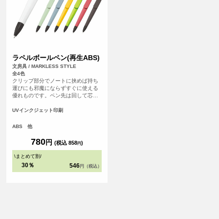
ラペルボールペン(再生ABS)
文房具 / MARKLESS STYLE
全4色
クリップ部分でノートに挟めば持ち
運びにも邪魔にならずすぐに使える
優れものです。ペン先は回して芯を
出せます。インクはブラック単色、
ボールペンの径は0.7mm。
UVインクジェット印刷
ABS 他
780
円
(税込 858
)
円
\
まとめて割
/
30％
546
円（税込）