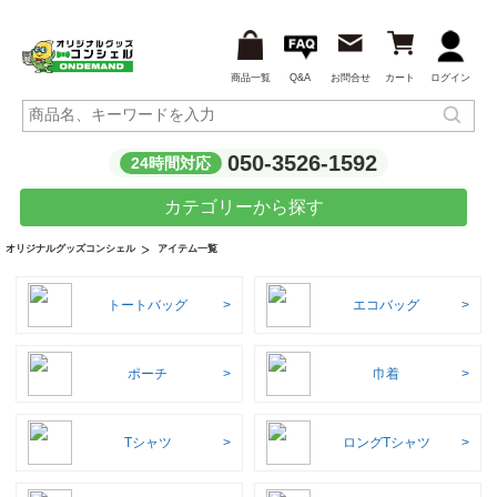
商品一覧
Q&A
お問合せ
カート
ログイン
050-3526-1592
24時間対応
カテゴリーから探す
アイテム一覧
オリジナルグッズコンシェル
トートバッグ
エコバッグ
ポーチ
巾着
Tシャツ
ロングTシャツ