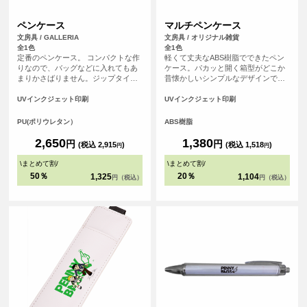
ペンケース
マルチペンケース
文房具 / GALLERIA
文房具 / オリジナル雑貨
全1色
全1色
定番のペンケース。 コンパクトな作
軽くて丈夫なABS樹脂でできたペン
りなので、バッグなどに入れてもあ
ケース。パカッと開く箱型がどこか
まりかさばりません。ジップタイプ
昔懐かしいシンプルなデザインで
で取り出しやすい作りです。両面同
す。オリジナルのイラストやデザイ
じ柄の印刷になります。
ンを印刷して、スポーツチーム・ア
UVインクジェット印刷
UVインクジェット印刷
ニメグッズ・雑貨小物・学校記念品
などのあらゆるシーンでオリジナル
PU(ポリウレタン）
ABS樹脂
グッズとしてお使いいただけます。
2,650
1,380
円
円
(税込 2,915
)
(税込 1,518
)
円
円
\
まとめて割
/
\
まとめて割
/
50％
20％
1,325
1,104
円（税込）
円（税込）