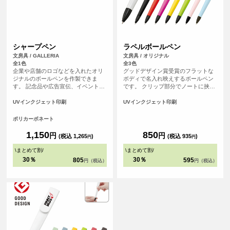
シャープペン
ラペルボールペン
文房具 / GALLERIA
文房具 / オリジナル
全1色
全3色
企業や店舗のロゴなどを入れたオリ
グッドデザイン賞受賞のフラットな
ジナルのボールペンを作製できま
ボディで名入れ映えするボールペン
す。 記念品や広告宣伝、イベントな
です。 クリップ部分でノートに挟め
どにおすすめです。
ば持ち運びにも邪魔にならずすぐに
使える優れものです。 用途で使い分
UVインクジェット印刷
UVインクジェット印刷
けられる本体色８種類も魅力です。
企業カラーに合わせたり、アイドル
ポリカーボネート
のメンバーカラーで物販を取り揃え
るなど展開色が多いからこそ出来る
1,150
850
円
円
(税込 1,265
)
(税込 935
)
円
円
アレンジが魅力の一つです。
\
まとめて割
/
\
まとめて割
/
30％
30％
805
595
円（税込）
円（税込）