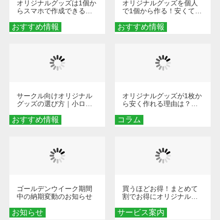
オリジナルグッズは1個か
オリジナルグッズを個人
らスマホで作成できる！
で1個から作る！安くて簡
旅行や遠征がもっと楽し
単なオンデマンド制作の
おすすめ情報
くなる巾着＆ポーチ活用
おすすめ情報
秘訣
術
サークル向けオリジナル
オリジナルグッズが1枚か
グッズの選び方｜小ロッ
ら安く作れる理由は？オ
ト・低予算で団結力を高
ンデマンド印刷の仕組み
おすすめ情報
める秘訣
コラム
とメリットを解説
ゴールデンウイーク期間
買うほどお得！まとめて
中の納期変動のお知らせ
割でお得にオリジナルグ
ッズを手に入れよう！
お知らせ
サービス案内