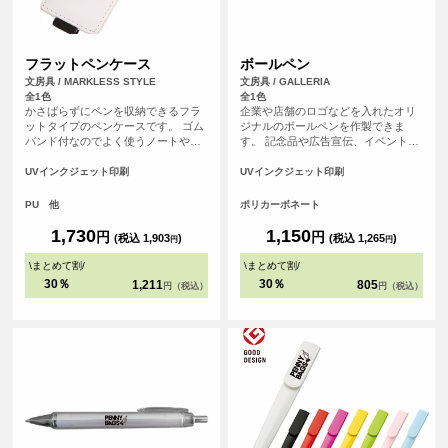
フラットペンケース
ボールペン
文房具 / MARKLESS STYLE
文房具 / GALLERIA
全1色
全1色
かさばらずにペンを収納できるフラ
企業や店舗のロゴなどを入れたオリ
ットタイプのペンケースです。 ゴム
ジナルのボールペンを作製できま
バンド付なのでよく使うノートや手
す。 記念品や広告宣伝、イベントな
帳につければ、別でペンケースを持
どにおすすめです。
ち歩かなくてもスマートに ペンを持
UVインクジェット印刷
UVインクジェット印刷
ち運ぶことができる便利な商品で
す。
PU 他
ポリカーボネート
1,730
1,150
円
円
(税込 1,903
)
(税込 1,265
)
円
円
\
まとめて割
/
\
まとめて割
/
30％
30％
1,211
805
円（税込）
円（税込）