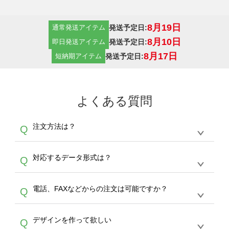
8月19日
発送予定日:
通常発送アイテム
8月10日
発送予定日:
即日発送アイテム
8月17日
発送予定日:
短納期アイテム
よくある質問
注文方法は？
Q
オンデマンドサービスでは、サイトからの受注
A
対応するデータ形式は？
Q
生産にて承っております。デザインツールから
デザインの作成から決済まで完了できます。
デザインツールで対応している画像アップロー
30枚以上やシルク印刷など、大口注文の場合
A
電話、FAXなどからの注文は可能ですか？
Q
ドできるデータ形式は、JPG / PNG / AI / PSD /
は、サポートが担当する
エコバッグコンシェル
PDF 形式になります。データの最大サイズ
や
タンブラーコンシェル
をご利用ください。製
オンデマンドサービスでは、サイトからのご注
は、20MBです。デジカメやスマホで撮影した
作する数量が多ければ多いほど、オンデマンド
A
デザインを作って欲しい
Q
文のみ受け付けております。30個以上のご製
写真などもアップロード可能です。使用できな
サービスよりも低価格で製作することが可能で