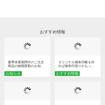
処理剤が残った状態でお届けとなる場合がござ
います。※2 濃色は淡色に比べ処理剤が目立ち
やすく、1回の水洗いでは落ちない場合があり
ます、徐々に軽減されますのでどうかご安心く
ださい。
おすすめ情報
夏季休業期間中のご注文
オリジナル御朱印帳を作
商品の納期変動のお知ら
れば御朱印巡りがもっと
せ
楽しくなる！1冊からオー
お知らせ
おすすめ情報
ダーメイドする魅力と選
び方