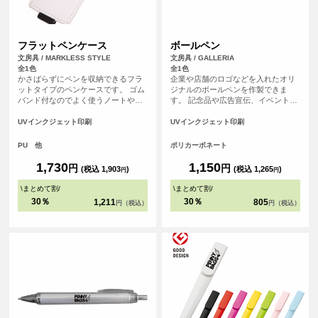
フラットペンケース
ボールペン
文房具 / MARKLESS STYLE
文房具 / GALLERIA
全1色
全1色
かさばらずにペンを収納できるフラ
企業や店舗のロゴなどを入れたオリ
ットタイプのペンケースです。 ゴム
ジナルのボールペンを作製できま
バンド付なのでよく使うノートや手
す。 記念品や広告宣伝、イベントな
帳につければ、別でペンケースを持
どにおすすめです。
ち歩かなくてもスマートに ペンを持
UVインクジェット印刷
UVインクジェット印刷
ち運ぶことができる便利な商品で
す。
PU 他
ポリカーボネート
1,730
1,150
円
円
(税込 1,903
)
(税込 1,265
)
円
円
\
まとめて割
/
\
まとめて割
/
30％
30％
1,211
805
円（税込）
円（税込）