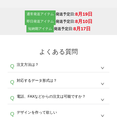
8月19日
発送予定日:
通常発送アイテム
8月10日
発送予定日:
即日発送アイテム
8月17日
発送予定日:
短納期アイテム
よくある質問
注文方法は？
Q
オンデマンドサービスでは、サイトからの受注
A
対応するデータ形式は？
Q
生産にて承っております。デザインツールから
デザインの作成から決済まで完了できます。
デザインツールで対応している画像アップロー
30枚以上やシルク印刷など、大口注文の場合
A
電話、FAXなどからの注文は可能ですか？
Q
ドできるデータ形式は、JPG / PNG / AI / PSD /
は、サポートが担当する
エコバッグコンシェル
PDF 形式になります。データの最大サイズ
や
タンブラーコンシェル
をご利用ください。製
オンデマンドサービスでは、サイトからのご注
は、20MBです。デジカメやスマホで撮影した
作する数量が多ければ多いほど、オンデマンド
A
デザインを作って欲しい
Q
文のみ受け付けております。30個以上のご製
写真などもアップロード可能です。使用できな
サービスよりも低価格で製作することが可能で