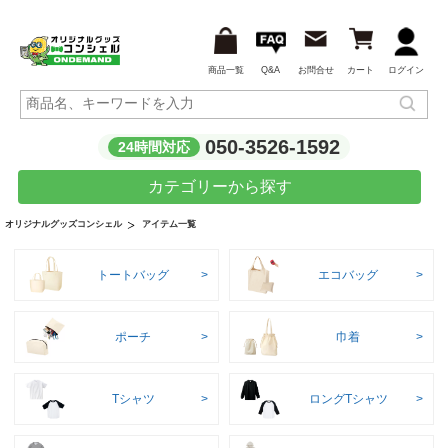
商品一覧
Q&A
お問合せ
カート
ログイン
050-3526-1592
24時間対応
カテゴリーから探す
アイテム一覧
オリジナルグッズコンシェル
トートバッグ
エコバッグ
ポーチ
巾着
Tシャツ
ロングTシャツ