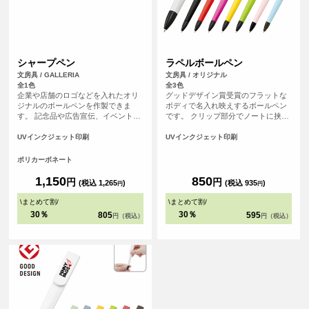
シャープペン
ラペルボールペン
文房具 / GALLERIA
文房具 / オリジナル
全1色
全3色
企業や店舗のロゴなどを入れたオリ
グッドデザイン賞受賞のフラットな
ジナルのボールペンを作製できま
ボディで名入れ映えするボールペン
す。 記念品や広告宣伝、イベントな
です。 クリップ部分でノートに挟め
どにおすすめです。
ば持ち運びにも邪魔にならずすぐに
使える優れものです。 用途で使い分
UVインクジェット印刷
UVインクジェット印刷
けられる本体色８種類も魅力です。
企業カラーに合わせたり、アイドル
ポリカーボネート
のメンバーカラーで物販を取り揃え
るなど展開色が多いからこそ出来る
1,150
850
円
円
(税込 1,265
)
(税込 935
)
円
円
アレンジが魅力の一つです。
\
まとめて割
/
\
まとめて割
/
30％
30％
805
595
円（税込）
円（税込）