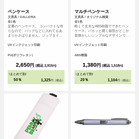
ペンケース
マルチペンケース
文房具 / GALLERIA
文房具 / オリジナル雑貨
全1色
全1色
定番のペンケース。 コンパクトな作
軽くて丈夫なABS樹脂でできたペン
りなので、バッグなどに入れてもあ
ケース。パカッと開く箱型がどこか
まりかさばりません。ジップタイプ
昔懐かしいシンプルなデザインで
で取り出しやすい作りです。両面同
す。オリジナルのイラストやデザイ
じ柄の印刷になります。
ンを印刷して、スポーツチーム・ア
UVインクジェット印刷
UVインクジェット印刷
ニメグッズ・雑貨小物・学校記念品
などのあらゆるシーンでオリジナル
PU(ポリウレタン）
ABS樹脂
グッズとしてお使いいただけます。
2,650
1,380
円
円
(税込 2,915
)
(税込 1,518
)
円
円
\
まとめて割
/
\
まとめて割
/
50％
20％
1,325
1,104
円（税込）
円（税込）