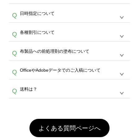
作をお考えの方は、サポートが担当する
エコバ
い画像はエラーになります。（※ Illustratorか
す。
うまくデザインができない。印刷するデザイン
ッグコンシェル
や
タンブラーコンシェル
サービ
らの直接入稿には対応していません。AIで保存
A
日時指定について
Q
を作って欲しい。などの場合は、製作数量が
スをご利用頂ければ、電話やFAX、メールなど
し、デザインツールからアップロードして下さ
30個以上であれば、サポート担当が、デザイ
でご注文が可能です。
い）
恐れ入りますが、日時指定は承っておりませ
ン作成のお手伝いをすることが可能です。
エコ
A
各種割引について
Q
ん。発送後18時以降に配送業者・伝票番号を
バッグコンシェル
や
タンブラーコンシェル
サー
メールでお知らせいたしますので、直接配送業
ビスをご利用ください。(※ 30個以下の場合
【まとめて割】5枚以上でご注文枚数に応じて
者にご連絡いただき調整をお願い致します。
は、デザインツールをご利用ください)
A
布製品への前処理剤の塗布について
Q
カート内で自動的に割引(最大50%)が適用され
ます。 【付与ポイント】購入金額の1％が1ポ
【濃色インクジェット印刷による仕上がりの注
イントとして付与され、次回ご注文時に1ポイ
A
OfficeやAdobeデータでのご入稿について
Q
意点（前処理剤）】カラー生地（Tシャツのホ
ント＝1円としてお使いいただけます。ポイン
ワイト、トートバッグのナチュラル、ホワイト
トは発送完了の翌日に付与され、次回ご注文時
各種形式のデータを直接ご入稿することは出来
以外）のプリントは、濃色インクジェット印刷
からご利用頂けます。ポイントの有効期限は一
A
送料は？
Q
ません。いずれのデータも該当デザインのみ画
といって、プリントを定着させるための処理剤
年間です。【会員ランク】過去10カ月のご注
像(JPEG,PNG,GIF,PDF)に変換、またはAdobe
を塗布しており、短納期・低価格で商品をお届
文回数により会員ランク割引(最大5%)が適用
全国一律290円(税抜)です。また4,000円(税抜)
データ(AI,PSD)で保存して頂き、デザインツー
けするため、処理剤は塗布されたままの状態で
されます。※ログインしてからご注文頂いたも
A
以上のご注文で送料無料とさせて頂いておりま
ル上にアップロードをお願い致します。
出荷を行っております。処理剤自体は人体に無
のに限ります。(同じメールアドレスでご注文
す。「まとめて割」「ポイント」「ランク割
害な性質で、水洗いで落とすことが可能です。
頂いても、ログインがされていなければ、ラン
引」などによるお値引きで4,000円未満になる
お手数ですが、お客様ご自身にて着用前に落と
クにカウントがされません。
よくある質問ページへ
場合は送料がかかりますので、ご注意くださ
していただけますようお願いいたします。※1
い。
通常注文・直送機能でのご注文に関わらず、前