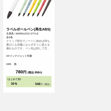
ラペルボールペン(再生ABS)
文房具 / MARKLESS STYLE
全4色
クリップ部分でノートに挟めば持ち
運びにも邪魔にならずすぐに使える
優れものです。ペン先は回して芯を
出せます。インクはブラック単色、
ボールペンの径は0.7mm。
UVインクジェット印刷
ABS 他
780
円
(税込 858
)
円
\
まとめて割
/
30％
546
円（税込）