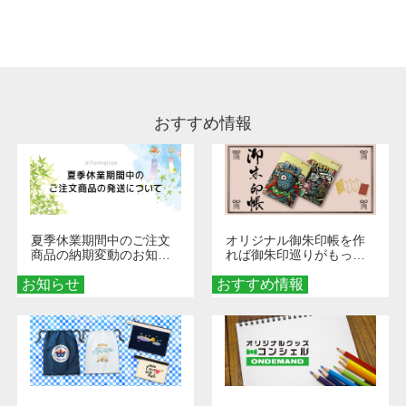
処理剤が残った状態でお届けとなる場合がござ
います。※2 濃色は淡色に比べ処理剤が目立ち
やすく、1回の水洗いでは落ちない場合があり
ます、徐々に軽減されますのでどうかご安心く
ださい。
おすすめ情報
夏季休業期間中のご注文
オリジナル御朱印帳を作
商品の納期変動のお知ら
れば御朱印巡りがもっと
せ
楽しくなる！1冊からオー
お知らせ
おすすめ情報
ダーメイドする魅力と選
び方