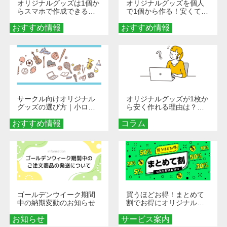
オリジナルグッズは1個か
オリジナルグッズを個人
らスマホで作成できる！
で1個から作る！安くて簡
旅行や遠征がもっと楽し
単なオンデマンド制作の
おすすめ情報
くなる巾着＆ポーチ活用
おすすめ情報
秘訣
術
サークル向けオリジナル
オリジナルグッズが1枚か
グッズの選び方｜小ロッ
ら安く作れる理由は？オ
ト・低予算で団結力を高
ンデマンド印刷の仕組み
おすすめ情報
める秘訣
コラム
とメリットを解説
ゴールデンウイーク期間
買うほどお得！まとめて
中の納期変動のお知らせ
割でお得にオリジナルグ
ッズを手に入れよう！
お知らせ
サービス案内