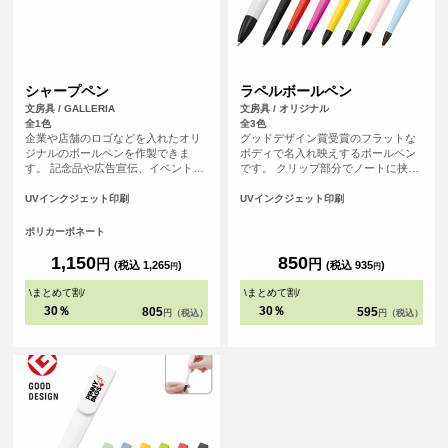
シャープペン
ラペルボールペン
文房具 / GALLERIA
文房具 / オリジナル
全1色
全3色
企業や店舗のロゴなどを入れたオリ
グッドデザイン賞受賞のフラットな
ジナルのボールペンを作製できま
ボディで名入れ映えするボールペン
す。 記念品や広告宣伝、イベントな
です。 クリップ部分でノートに挟め
どにおすすめです。
ば持ち運びにも邪魔にならずすぐに
使える優れものです。 用途で使い分
UVインクジェット印刷
UVインクジェット印刷
けられる本体色８種類も魅力です。
企業カラーに合わせたり、アイドル
ポリカーボネート
のメンバーカラーで物販を取り揃え
るなど展開色が多いからこそ出来る
1,150
850
円
円
(税込 1,265
)
(税込 935
)
円
円
アレンジが魅力の一つです。
\
まとめて割
/
\
まとめて割
/
30％
30％
805
595
円（税込）
円（税込）