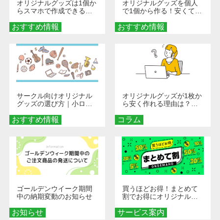
オリジナルグッズは1個か
オリジナルグッズを個人
らスマホで作成できる！
で1個から作る！安くて簡
旅行や遠征がもっと楽し
単なオンデマンド制作の
おすすめ情報
くなる巾着＆ポーチ活用
おすすめ情報
秘訣
術
サークル向けオリジナル
オリジナルグッズが1枚か
グッズの選び方｜小ロッ
ら安く作れる理由は？オ
ト・低予算で団結力を高
ンデマンド印刷の仕組み
おすすめ情報
める秘訣
コラム
とメリットを解説
ゴールデンウイーク期間
買うほどお得！まとめて
中の納期変動のお知らせ
割でお得にオリジナルグ
ッズを手に入れよう！
お知らせ
サービス案内