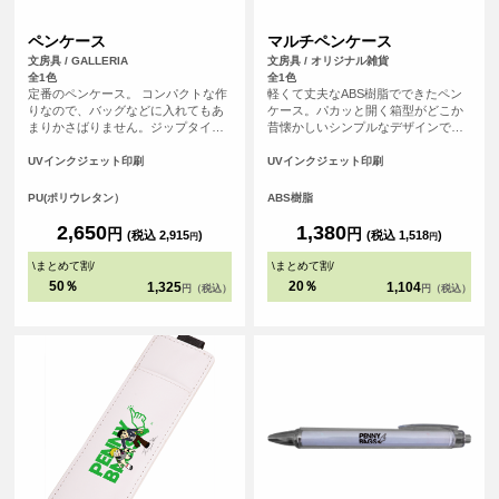
ペンケース
マルチペンケース
文房具 / GALLERIA
文房具 / オリジナル雑貨
全1色
全1色
定番のペンケース。 コンパクトな作
軽くて丈夫なABS樹脂でできたペン
りなので、バッグなどに入れてもあ
ケース。パカッと開く箱型がどこか
まりかさばりません。ジップタイプ
昔懐かしいシンプルなデザインで
で取り出しやすい作りです。両面同
す。オリジナルのイラストやデザイ
じ柄の印刷になります。
ンを印刷して、スポーツチーム・ア
UVインクジェット印刷
UVインクジェット印刷
ニメグッズ・雑貨小物・学校記念品
などのあらゆるシーンでオリジナル
PU(ポリウレタン）
ABS樹脂
グッズとしてお使いいただけます。
2,650
1,380
円
円
(税込 2,915
)
(税込 1,518
)
円
円
\
まとめて割
/
\
まとめて割
/
50％
20％
1,325
1,104
円（税込）
円（税込）