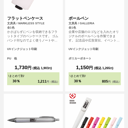
フラットペンケース
ボールペン
文房具 / MARKLESS STYLE
文房具 / GALLERIA
全1色
全1色
かさばらずにペンを収納できるフラ
企業や店舗のロゴなどを入れたオリ
ットタイプのペンケースです。 ゴム
ジナルのボールペンを作製できま
バンド付なのでよく使うノートや手
す。 記念品や広告宣伝、イベントな
帳につければ、別でペンケースを持
どにおすすめです。
ち歩かなくてもスマートに ペンを持
UVインクジェット印刷
UVインクジェット印刷
ち運ぶことができる便利な商品で
す。
PU 他
ポリカーボネート
1,730
1,150
円
円
(税込 1,903
)
(税込 1,265
)
円
円
\
まとめて割
/
\
まとめて割
/
30％
30％
1,211
805
円（税込）
円（税込）