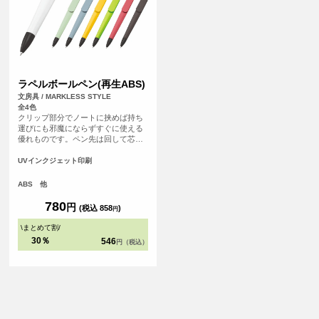
ラペルボールペン(再生ABS)
文房具 / MARKLESS STYLE
全4色
クリップ部分でノートに挟めば持ち
運びにも邪魔にならずすぐに使える
優れものです。ペン先は回して芯を
出せます。インクはブラック単色、
ボールペンの径は0.7mm。
UVインクジェット印刷
ABS 他
780
円
(税込 858
)
円
\
まとめて割
/
30％
546
円（税込）