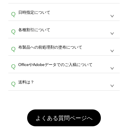
作をお考えの方は、サポートが担当する
エコバ
い画像はエラーになります。（※ Illustratorか
す。
うまくデザインができない。印刷するデザイン
ッグコンシェル
や
タンブラーコンシェル
サービ
らの直接入稿には対応していません。AIで保存
A
日時指定について
Q
を作って欲しい。などの場合は、製作数量が
スをご利用頂ければ、電話やFAX、メールなど
し、デザインツールからアップロードして下さ
30個以上であれば、サポート担当が、デザイ
でご注文が可能です。
い）
恐れ入りますが、日時指定は承っておりませ
ン作成のお手伝いをすることが可能です。
エコ
A
各種割引について
Q
ん。発送後18時以降に配送業者・伝票番号を
バッグコンシェル
や
タンブラーコンシェル
サー
メールでお知らせいたしますので、直接配送業
ビスをご利用ください。(※ 30個以下の場合
【まとめて割】5枚以上でご注文枚数に応じて
者にご連絡いただき調整をお願い致します。
は、デザインツールをご利用ください)
A
布製品への前処理剤の塗布について
Q
カート内で自動的に割引(最大50%)が適用され
ます。 【付与ポイント】購入金額の1％が1ポ
【濃色インクジェット印刷による仕上がりの注
イントとして付与され、次回ご注文時に1ポイ
A
OfficeやAdobeデータでのご入稿について
Q
意点（前処理剤）】カラー生地（Tシャツのホ
ント＝1円としてお使いいただけます。ポイン
ワイト、トートバッグのナチュラル、ホワイト
トは発送完了の翌日に付与され、次回ご注文時
各種形式のデータを直接ご入稿することは出来
以外）のプリントは、濃色インクジェット印刷
からご利用頂けます。ポイントの有効期限は一
A
送料は？
Q
ません。いずれのデータも該当デザインのみ画
といって、プリントを定着させるための処理剤
年間です。【会員ランク】過去10カ月のご注
像(JPEG,PNG,GIF,PDF)に変換、またはAdobe
を塗布しており、短納期・低価格で商品をお届
文回数により会員ランク割引(最大5%)が適用
全国一律290円(税抜)です。また4,000円(税抜)
データ(AI,PSD)で保存して頂き、デザインツー
けするため、処理剤は塗布されたままの状態で
されます。※ログインしてからご注文頂いたも
A
以上のご注文で送料無料とさせて頂いておりま
ル上にアップロードをお願い致します。
出荷を行っております。処理剤自体は人体に無
のに限ります。(同じメールアドレスでご注文
す。「まとめて割」「ポイント」「ランク割
害な性質で、水洗いで落とすことが可能です。
頂いても、ログインがされていなければ、ラン
引」などによるお値引きで4,000円未満になる
お手数ですが、お客様ご自身にて着用前に落と
クにカウントがされません。
よくある質問ページへ
場合は送料がかかりますので、ご注意くださ
していただけますようお願いいたします。※1
い。
通常注文・直送機能でのご注文に関わらず、前