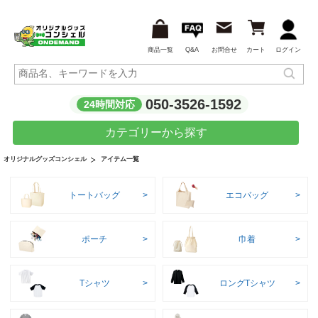
商品一覧
Q&A
お問合せ
カート
ログイン
050-3526-1592
24時間対応
カテゴリーから探す
アイテム一覧
オリジナルグッズコンシェル
トートバッグ
エコバッグ
ポーチ
巾着
Tシャツ
ロングTシャツ