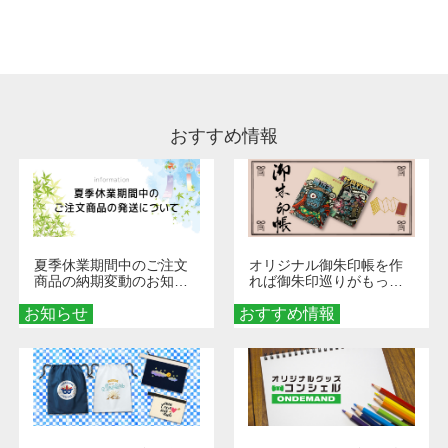
処理剤が残った状態でお届けとなる場合がござ
います。※2 濃色は淡色に比べ処理剤が目立ち
やすく、1回の水洗いでは落ちない場合があり
ます、徐々に軽減されますのでどうかご安心く
ださい。
おすすめ情報
夏季休業期間中のご注文
オリジナル御朱印帳を作
商品の納期変動のお知ら
れば御朱印巡りがもっと
せ
楽しくなる！1冊からオー
お知らせ
おすすめ情報
ダーメイドする魅力と選
び方