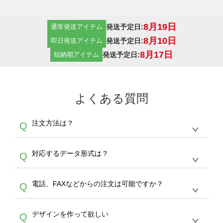
8月19日
発送予定日:
通常発送アイテム
8月10日
発送予定日:
即日発送アイテム
8月17日
発送予定日:
短納期アイテム
よくある質問
注文方法は？
Q
オンデマンドサービスでは、サイトからの受注
A
対応するデータ形式は？
Q
生産にて承っております。デザインツールから
デザインの作成から決済まで完了できます。
デザインツールで対応している画像アップロー
30枚以上やシルク印刷など、大口注文の場合
A
電話、FAXなどからの注文は可能ですか？
Q
ドできるデータ形式は、JPG / PNG / AI / PSD /
は、サポートが担当する
エコバッグコンシェル
PDF 形式になります。データの最大サイズ
や
タンブラーコンシェル
をご利用ください。製
オンデマンドサービスでは、サイトからのご注
は、20MBです。デジカメやスマホで撮影した
作する数量が多ければ多いほど、オンデマンド
A
デザインを作って欲しい
Q
文のみ受け付けております。30個以上のご製
写真などもアップロード可能です。使用できな
サービスよりも低価格で製作することが可能で