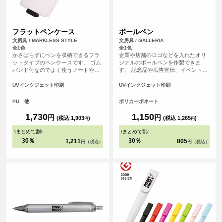
フラットペンケース
ボールペン
文房具 / MARKLESS STYLE
文房具 / GALLERIA
全1色
全1色
かさばらずにペンを収納できるフラ
企業や店舗のロゴなどを入れたオリ
ットタイプのペンケースです。 ゴム
ジナルのボールペンを作製できま
バンド付なのでよく使うノートや手
す。 記念品や広告宣伝、イベントな
帳につければ、別でペンケースを持
どにおすすめです。
ち歩かなくてもスマートに ペンを持
UVインクジェット印刷
UVインクジェット印刷
ち運ぶことができる便利な商品で
す。
PU 他
ポリカーボネート
1,730
1,150
円
円
(税込 1,903
)
(税込 1,265
)
円
円
\
まとめて割
/
\
まとめて割
/
30％
30％
1,211
805
円（税込）
円（税込）