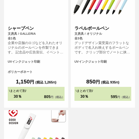
シャープペン
ラペルボールペン
文房具 / GALLERIA
文房具 / オリジナル
全1色
全3色
企業や店舗のロゴなどを入れたオリ
グッドデザイン賞受賞のフラットな
ジナルのボールペンを作製できま
ボディで名入れ映えするボールペン
す。 記念品や広告宣伝、イベントな
です。 クリップ部分でノートに挟め
どにおすすめです。
ば持ち運びにも邪魔にならずすぐに
使える優れものです。 用途で使い分
UVインクジェット印刷
UVインクジェット印刷
けられる本体色８種類も魅力です。
企業カラーに合わせたり、アイドル
ポリカーボネート
のメンバーカラーで物販を取り揃え
るなど展開色が多いからこそ出来る
1,150
850
円
円
(税込 1,265
)
(税込 935
)
円
円
アレンジが魅力の一つです。
\
まとめて割
/
\
まとめて割
/
30％
30％
805
595
円（税込）
円（税込）