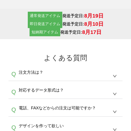
8月19日
発送予定日:
通常発送アイテム
8月10日
発送予定日:
即日発送アイテム
8月17日
発送予定日:
短納期アイテム
よくある質問
注文方法は？
Q
オンデマンドサービスでは、サイトからの受注
A
対応するデータ形式は？
Q
生産にて承っております。デザインツールから
デザインの作成から決済まで完了できます。
デザインツールで対応している画像アップロー
30枚以上やシルク印刷など、大口注文の場合
A
電話、FAXなどからの注文は可能ですか？
Q
ドできるデータ形式は、JPG / PNG / AI / PSD /
は、サポートが担当する
エコバッグコンシェル
PDF 形式になります。データの最大サイズ
や
タンブラーコンシェル
をご利用ください。製
オンデマンドサービスでは、サイトからのご注
は、20MBです。デジカメやスマホで撮影した
作する数量が多ければ多いほど、オンデマンド
A
デザインを作って欲しい
Q
文のみ受け付けております。30個以上のご製
写真などもアップロード可能です。使用できな
サービスよりも低価格で製作することが可能で