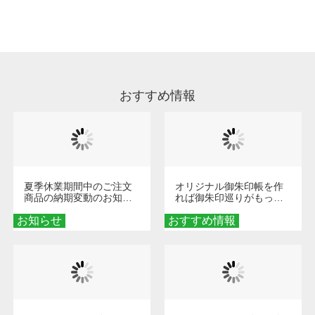
処理剤が残った状態でお届けとなる場合がござ
います。※2 濃色は淡色に比べ処理剤が目立ち
やすく、1回の水洗いでは落ちない場合があり
ます、徐々に軽減されますのでどうかご安心く
ださい。
おすすめ情報
夏季休業期間中のご注文
オリジナル御朱印帳を作
商品の納期変動のお知ら
れば御朱印巡りがもっと
せ
楽しくなる！1冊からオー
お知らせ
おすすめ情報
ダーメイドする魅力と選
び方