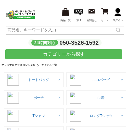
商品一覧
Q&A
お問合せ
カート
ログイン
050-3526-1592
24時間対応
カテゴリーから探す
アイテム一覧
オリジナルグッズコンシェル
トートバッグ
エコバッグ
ポーチ
巾着
Tシャツ
ロングTシャツ