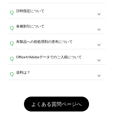
作をお考えの方は、サポートが担当する
エコバ
い画像はエラーになります。（※ Illustratorか
す。
うまくデザインができない。印刷するデザイン
ッグコンシェル
や
タンブラーコンシェル
サービ
らの直接入稿には対応していません。AIで保存
A
日時指定について
Q
を作って欲しい。などの場合は、製作数量が
スをご利用頂ければ、電話やFAX、メールなど
し、デザインツールからアップロードして下さ
30個以上であれば、サポート担当が、デザイ
でご注文が可能です。
い）
恐れ入りますが、日時指定は承っておりませ
ン作成のお手伝いをすることが可能です。
エコ
A
各種割引について
Q
ん。発送後18時以降に配送業者・伝票番号を
バッグコンシェル
や
タンブラーコンシェル
サー
メールでお知らせいたしますので、直接配送業
ビスをご利用ください。(※ 30個以下の場合
【まとめて割】5枚以上でご注文枚数に応じて
者にご連絡いただき調整をお願い致します。
は、デザインツールをご利用ください)
A
布製品への前処理剤の塗布について
Q
カート内で自動的に割引(最大50%)が適用され
ます。 【付与ポイント】購入金額の1％が1ポ
【濃色インクジェット印刷による仕上がりの注
イントとして付与され、次回ご注文時に1ポイ
A
OfficeやAdobeデータでのご入稿について
Q
意点（前処理剤）】カラー生地（Tシャツのホ
ント＝1円としてお使いいただけます。ポイン
ワイト、トートバッグのナチュラル、ホワイト
トは発送完了の翌日に付与され、次回ご注文時
各種形式のデータを直接ご入稿することは出来
以外）のプリントは、濃色インクジェット印刷
からご利用頂けます。ポイントの有効期限は一
A
送料は？
Q
ません。いずれのデータも該当デザインのみ画
といって、プリントを定着させるための処理剤
年間です。【会員ランク】過去10カ月のご注
像(JPEG,PNG,GIF,PDF)に変換、またはAdobe
を塗布しており、短納期・低価格で商品をお届
文回数により会員ランク割引(最大5%)が適用
全国一律290円(税抜)です。また4,000円(税抜)
データ(AI,PSD)で保存して頂き、デザインツー
けするため、処理剤は塗布されたままの状態で
されます。※ログインしてからご注文頂いたも
A
以上のご注文で送料無料とさせて頂いておりま
ル上にアップロードをお願い致します。
出荷を行っております。処理剤自体は人体に無
のに限ります。(同じメールアドレスでご注文
す。「まとめて割」「ポイント」「ランク割
害な性質で、水洗いで落とすことが可能です。
頂いても、ログインがされていなければ、ラン
引」などによるお値引きで4,000円未満になる
お手数ですが、お客様ご自身にて着用前に落と
クにカウントがされません。
よくある質問ページへ
場合は送料がかかりますので、ご注意くださ
していただけますようお願いいたします。※1
い。
通常注文・直送機能でのご注文に関わらず、前