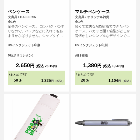
ペンケース
マルチペンケース
文房具 / GALLERIA
文房具 / オリジナル雑貨
全1色
全1色
定番のペンケース。 コンパクトな作
軽くて丈夫なABS樹脂でできたペン
りなので、バッグなどに入れてもあ
ケース。パカッと開く箱型がどこか
まりかさばりません。ジップタイプ
昔懐かしいシンプルなデザインで
で取り出しやすい作りです。両面同
す。オリジナルのイラストやデザイ
じ柄の印刷になります。
ンを印刷して、スポーツチーム・ア
UVインクジェット印刷
UVインクジェット印刷
ニメグッズ・雑貨小物・学校記念品
などのあらゆるシーンでオリジナル
PU(ポリウレタン）
ABS樹脂
グッズとしてお使いいただけます。
2,650
1,380
円
円
(税込 2,915
)
(税込 1,518
)
円
円
\
まとめて割
/
\
まとめて割
/
50％
20％
1,325
1,104
円（税込）
円（税込）