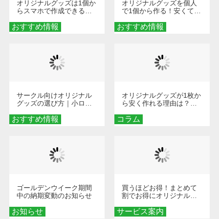
オリジナルグッズは1個か
オリジナルグッズを個人
らスマホで作成できる！
で1個から作る！安くて簡
旅行や遠征がもっと楽し
単なオンデマンド制作の
おすすめ情報
くなる巾着＆ポーチ活用
おすすめ情報
秘訣
術
サークル向けオリジナル
オリジナルグッズが1枚か
グッズの選び方｜小ロッ
ら安く作れる理由は？オ
ト・低予算で団結力を高
ンデマンド印刷の仕組み
おすすめ情報
める秘訣
コラム
とメリットを解説
ゴールデンウイーク期間
買うほどお得！まとめて
中の納期変動のお知らせ
割でお得にオリジナルグ
ッズを手に入れよう！
お知らせ
サービス案内