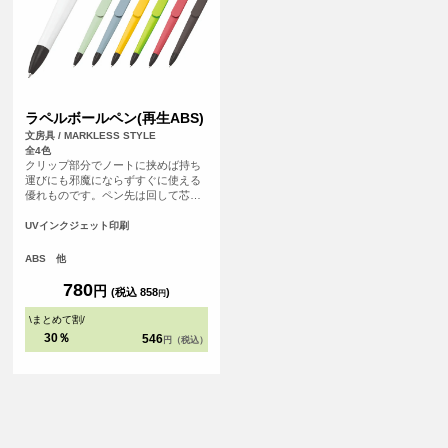
ラペルボールペン(再生ABS)
文房具 / MARKLESS STYLE
全4色
クリップ部分でノートに挟めば持ち
運びにも邪魔にならずすぐに使える
優れものです。ペン先は回して芯を
出せます。インクはブラック単色、
ボールペンの径は0.7mm。
UVインクジェット印刷
ABS 他
780
円
(税込 858
)
円
\
まとめて割
/
30％
546
円（税込）