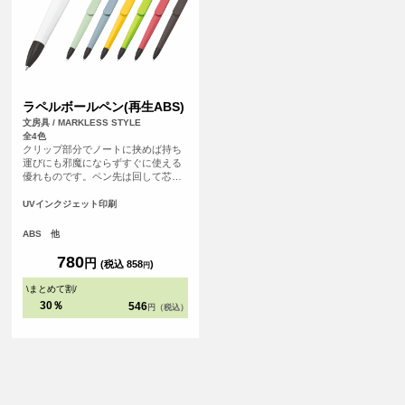
ラペルボールペン(再生ABS)
文房具 / MARKLESS STYLE
全4色
クリップ部分でノートに挟めば持ち
運びにも邪魔にならずすぐに使える
優れものです。ペン先は回して芯を
出せます。インクはブラック単色、
ボールペンの径は0.7mm。
UVインクジェット印刷
ABS 他
780
円
(税込 858
)
円
\
まとめて割
/
30％
546
円（税込）