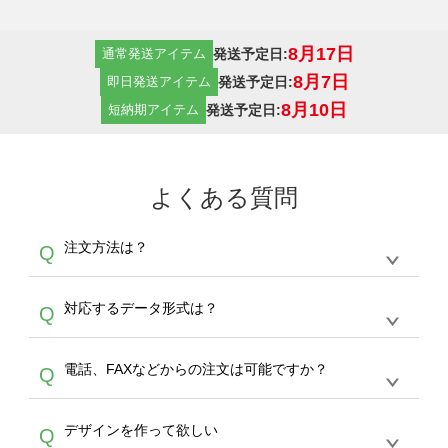
8月17日
発送予定日:
通常発送アイテム
8月7日
発送予定日:
即日発送アイテム
8月10日
発送予定日:
短納期アイテム
よくある質問
注文方法は？
Q
オンデマンドサービスでは、サイトからの受注
A
対応するデータ形式は？
Q
生産にて承っております。デザインツールから
デザインの作成から決済まで完了できます。
デザインツールで対応している画像アップロー
30枚以上やシルク印刷など、大口注文の場合
A
電話、FAXなどからの注文は可能ですか？
Q
ドできるデータ形式は、JPG / PNG / AI / PSD /
は、サポートが担当する
エコバッグコンシェル
PDF 形式になります。データの最大サイズ
や
タンブラーコンシェル
をご利用ください。製
オンデマンドサービスでは、サイトからのご注
は、20MBです。デジカメやスマホで撮影した
作する数量が多ければ多いほど、オンデマンド
A
デザインを作って欲しい
Q
文のみ受け付けております。30個以上のご製
写真などもアップロード可能です。使用できな
サービスよりも低価格で製作することが可能で