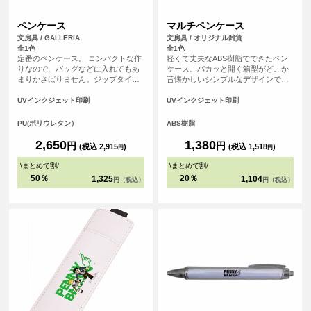
ペンケース
マルチペンケース
文房具 / GALLERIA
文房具 / オリジナル雑貨
全1色
全1色
定番のペンケース。 コンパクトな作
軽くて丈夫なABS樹脂でできたペン
りなので、バッグなどに入れてもあ
ケース。パカッと開く箱型がどこか
まりかさばりません。ジップタイプ
昔懐かしいシンプルなデザインで
で取り出しやすい作りです。両面同
す。オリジナルのイラストやデザイ
じ柄の印刷になります。
ンを印刷して、スポーツチーム・ア
UVインクジェット印刷
UVインクジェット印刷
ニメグッズ・雑貨小物・学校記念品
などのあらゆるシーンでオリジナル
PU(ポリウレタン）
ABS樹脂
グッズとしてお使いいただけます。
2,650
1,380
円
円
(税込 2,915
)
(税込 1,518
)
円
円
\
まとめて割
/
\
まとめて割
/
50％
20％
1,325
1,104
円（税込）
円（税込）