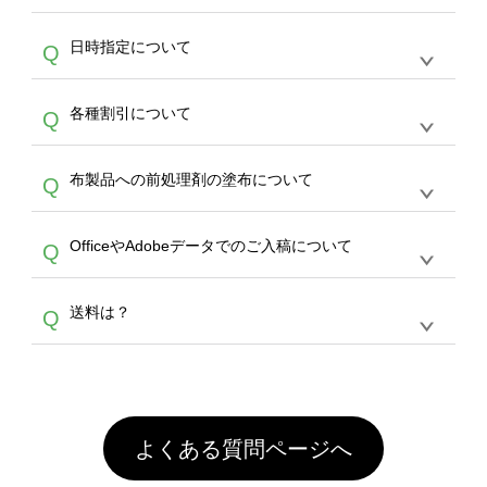
作をお考えの方は、サポートが担当する
エコバ
い画像はエラーになります。（※ Illustratorか
す。
うまくデザインができない。印刷するデザイン
ッグコンシェル
や
タンブラーコンシェル
サービ
らの直接入稿には対応していません。AIで保存
A
日時指定について
Q
を作って欲しい。などの場合は、製作数量が
スをご利用頂ければ、電話やFAX、メールなど
し、デザインツールからアップロードして下さ
30個以上であれば、サポート担当が、デザイ
でご注文が可能です。
い）
恐れ入りますが、日時指定は承っておりませ
ン作成のお手伝いをすることが可能です。
エコ
A
各種割引について
Q
ん。発送後18時以降に配送業者・伝票番号を
バッグコンシェル
や
タンブラーコンシェル
サー
メールでお知らせいたしますので、直接配送業
ビスをご利用ください。(※ 30個以下の場合
【まとめて割】5枚以上でご注文枚数に応じて
者にご連絡いただき調整をお願い致します。
は、デザインツールをご利用ください)
A
布製品への前処理剤の塗布について
Q
カート内で自動的に割引(最大50%)が適用され
ます。 【付与ポイント】購入金額の1％が1ポ
【濃色インクジェット印刷による仕上がりの注
イントとして付与され、次回ご注文時に1ポイ
A
OfficeやAdobeデータでのご入稿について
Q
意点（前処理剤）】カラー生地（Tシャツのホ
ント＝1円としてお使いいただけます。ポイン
ワイト、トートバッグのナチュラル、ホワイト
トは発送完了の翌日に付与され、次回ご注文時
各種形式のデータを直接ご入稿することは出来
以外）のプリントは、濃色インクジェット印刷
からご利用頂けます。ポイントの有効期限は一
A
送料は？
Q
ません。いずれのデータも該当デザインのみ画
といって、プリントを定着させるための処理剤
年間です。【会員ランク】過去10カ月のご注
像(JPEG,PNG,GIF,PDF)に変換、またはAdobe
を塗布しており、短納期・低価格で商品をお届
文回数により会員ランク割引(最大5%)が適用
全国一律290円(税抜)です。また4,000円(税抜)
データ(AI,PSD)で保存して頂き、デザインツー
けするため、処理剤は塗布されたままの状態で
されます。※ログインしてからご注文頂いたも
A
以上のご注文で送料無料とさせて頂いておりま
ル上にアップロードをお願い致します。
出荷を行っております。処理剤自体は人体に無
のに限ります。(同じメールアドレスでご注文
す。「まとめて割」「ポイント」「ランク割
害な性質で、水洗いで落とすことが可能です。
頂いても、ログインがされていなければ、ラン
引」などによるお値引きで4,000円未満になる
お手数ですが、お客様ご自身にて着用前に落と
クにカウントがされません。
よくある質問ページへ
場合は送料がかかりますので、ご注意くださ
していただけますようお願いいたします。※1
い。
通常注文・直送機能でのご注文に関わらず、前