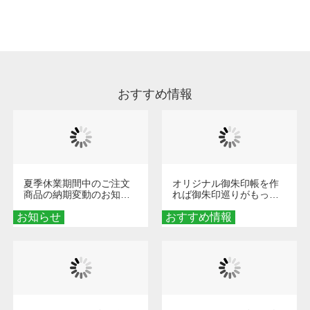
処理剤が残った状態でお届けとなる場合がござ
います。※2 濃色は淡色に比べ処理剤が目立ち
やすく、1回の水洗いでは落ちない場合があり
ます、徐々に軽減されますのでどうかご安心く
ださい。
おすすめ情報
夏季休業期間中のご注文
オリジナル御朱印帳を作
商品の納期変動のお知ら
れば御朱印巡りがもっと
せ
楽しくなる！1冊からオー
お知らせ
おすすめ情報
ダーメイドする魅力と選
び方