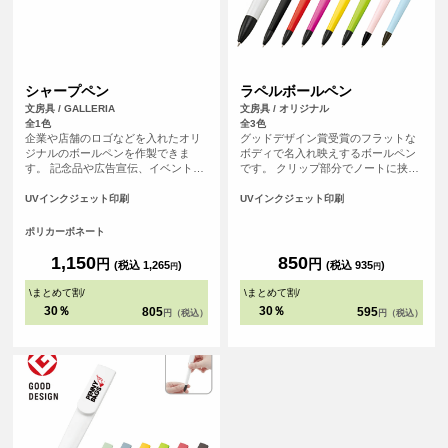
シャープペン
ラペルボールペン
文房具 / GALLERIA
文房具 / オリジナル
全1色
全3色
企業や店舗のロゴなどを入れたオリ
グッドデザイン賞受賞のフラットな
ジナルのボールペンを作製できま
ボディで名入れ映えするボールペン
す。 記念品や広告宣伝、イベントな
です。 クリップ部分でノートに挟め
どにおすすめです。
ば持ち運びにも邪魔にならずすぐに
使える優れものです。 用途で使い分
UVインクジェット印刷
UVインクジェット印刷
けられる本体色８種類も魅力です。
企業カラーに合わせたり、アイドル
ポリカーボネート
のメンバーカラーで物販を取り揃え
るなど展開色が多いからこそ出来る
1,150
850
円
円
(税込 1,265
)
(税込 935
)
円
円
アレンジが魅力の一つです。
\
まとめて割
/
\
まとめて割
/
30％
30％
805
595
円（税込）
円（税込）