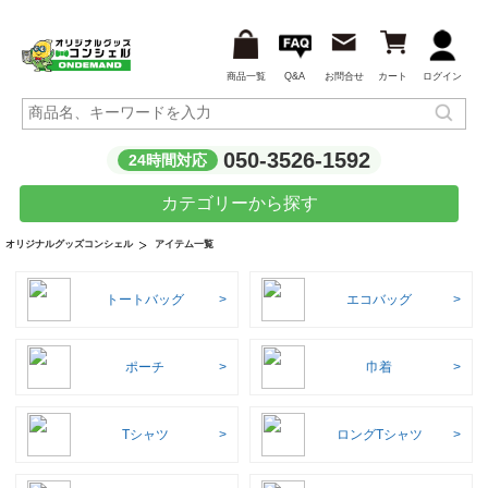
商品一覧
Q&A
お問合せ
カート
ログイン
050-3526-1592
24時間対応
カテゴリーから探す
アイテム一覧
オリジナルグッズコンシェル
トートバッグ
エコバッグ
ポーチ
巾着
Tシャツ
ロングTシャツ