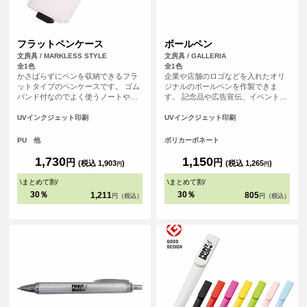
フラットペンケース
ボールペン
文房具 / MARKLESS STYLE
文房具 / GALLERIA
全1色
全1色
かさばらずにペンを収納できるフラ
企業や店舗のロゴなどを入れたオリ
ットタイプのペンケースです。 ゴム
ジナルのボールペンを作製できま
バンド付なのでよく使うノートや手
す。 記念品や広告宣伝、イベントな
帳につければ、別でペンケースを持
どにおすすめです。
ち歩かなくてもスマートに ペンを持
UVインクジェット印刷
UVインクジェット印刷
ち運ぶことができる便利な商品で
す。
PU 他
ポリカーボネート
1,730
1,150
円
円
(税込 1,903
)
(税込 1,265
)
円
円
\
まとめて割
/
\
まとめて割
/
30％
30％
1,211
805
円（税込）
円（税込）