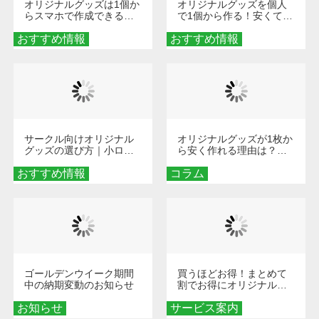
オリジナルグッズは1個か
オリジナルグッズを個人
らスマホで作成できる！
で1個から作る！安くて簡
旅行や遠征がもっと楽し
単なオンデマンド制作の
おすすめ情報
くなる巾着＆ポーチ活用
おすすめ情報
秘訣
術
サークル向けオリジナル
オリジナルグッズが1枚か
グッズの選び方｜小ロッ
ら安く作れる理由は？オ
ト・低予算で団結力を高
ンデマンド印刷の仕組み
おすすめ情報
める秘訣
コラム
とメリットを解説
ゴールデンウイーク期間
買うほどお得！まとめて
中の納期変動のお知らせ
割でお得にオリジナルグ
ッズを手に入れよう！
お知らせ
サービス案内