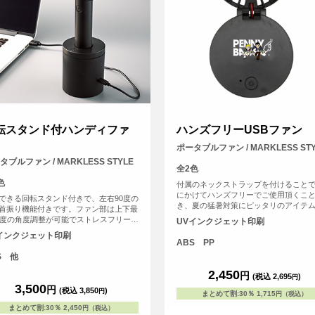
転スタンド付ハンディファ
ハンズフリーUSBファン
ポータブルファン / MARKLESS STY
タブルファン / MARKLESS STYLE
全2色
色
付属のネックストラップを付けること
にかけてハンズフリーでご使用頂くこ
できる回転スタンド付きで、左右90度の
き、夏の猛暑対策にピッタリのアイテ
首振り機能付きです。ファン部は上下最
す。 また、デスクファンとしてもお使
5度の角度調整が可能でストレスフリーで
UVインクジェット印刷
ける２WAY仕様となっております。
3段階の風量調節が可能で、自分好みに
インクジェット印刷
が可能です。USB充電で最長4時間連続
ABS PP
が可能です。（風量「中」の場合）ハン
S 他
ファン本体とスタンドそれぞれに名入れ
き、フルカラー印刷も可能なのでイベン
2,450
円
(税込 2,695
)
円
どの物販用としてもおすすめです。
3,500
円
(税込 3,850
)
円
まとめて割
:
30％
1,715
円（税込）
まとめて割
:
30％
2,450
円（税込）