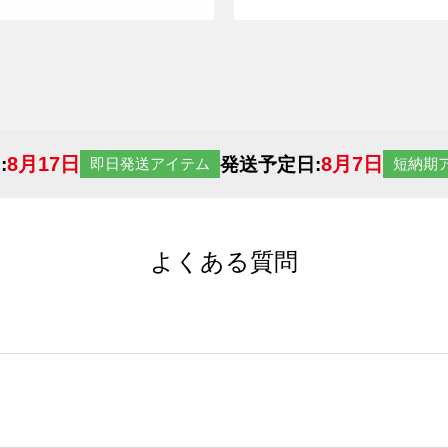
8月17日
8月7日
:
発送予定日:
即日発送アイテム
短納期
よくある質問
サイトからの受注生産にて承っております。デザインツールか
など、大口注文の場合は、サポートが担当する
エコバッグコンシ
ば多いほど、オンデマンドサービスよりも低価格で製作するこ