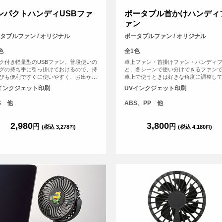
ンパクトハンディUSBファ
ポータブル首かけハンディ
ァン
タブルファン / オリジナル
ポータブルファン / オリジナル
色
全1色
ク付き軽量型のUSBファン。普段使いの
卓上ファン・首掛けファン・ハンディ
グの持ち手に引っ掛けておけるので、持
と、各シーンで使い分けできるファン
びも便利ですぐに使いやすく、お出かけ
卓上で使うときは好きな角度に調整し
重宝します。室内ではフックを横にして
するとGOOD！快適な涼しさをお届け
インクジェット印刷
UVインクジェット印刷
ンドファンとしても活躍！ カバー部分
す。扇風機部分中央の丸い部分へオリ
リジナルプリントが可能な為、広めのフ
デザインをプリント頂けます。
S 他
ABS、PP 他
ラープリントやよりオリジナリティあふ
グッズをご希望の方におススメです。
2,980
3,800
円
円
(税込 3,278
)
(税込 4,180
)
円
円