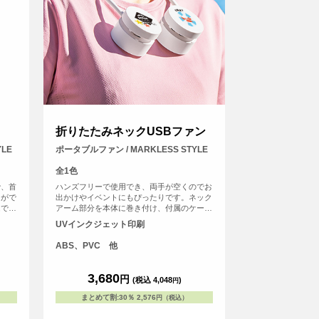
折りたたみネックUSBファン
LE
ポータブルファン / MARKLESS STYLE
全1色
で、首
ハンズフリーで使用でき、両手が空くのでお
とがで
出かけやイベントにもぴったりです。ネック
ムで
アーム部分を本体に巻き付け、付属のケース
い頂
に収納ができるためいつでもコンパクトに持
UVインクジェット印刷
ち運ぶことができます。ファンの風量は弱・
中・強の3段階から、シーンに合わせて調整
ABS、PVC 他
が可能です。ファン本体・ケースともにフル
カラー印刷が可能なため、高級ノベルティや
成約特典はもちろん、オリジナルのイベント
3,680
円
(税込 4,048
)
円
グッズとしても！
まとめて割
:
30％
2,576
円（税込）