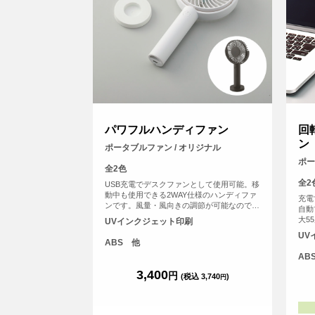
パワフルハンディファン
回
ン
ポータブルファン / オリジナル
ポー
全2色
全2
USB充電でデスクファンとして使用可能。移
動中も使用できる2WAY仕様のハンディファ
充電
ンです。風量・風向きの調節が可能なので、
自動
状況に応じてお好みの風量・風向きでお使い
大5
UVインクジェット印刷
いただくことができます。また、電源ボタン
す。
UV
には誤作動防止機能が付いており、通勤鞄の
調節
ABS 他
中で勝手に起動し充電切れになってしまっ
使用
AB
た…などの心配もなく、安全にご使用いただ
ディ
けます。
3,400
がで
円
(税込 3,740
)
円
トな