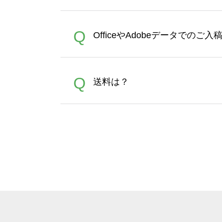
文時からご利用頂けます。ポイ
が適用されます。※ログイン
【濃色インクジェット印刷に
A
Q
OfficeやAdobeデータでのご
れば、ランクにカウントがさ
イト以外）のプリントは、濃
品をお届けするため、処理剤
が可能です。お手数ですが、お
各種形式のデータを直接ご入稿す
A
Q
送料は？
文に関わらず、前処理剤が残っ
Adobeデータ(AI,PSD
は落ちない場合があります、
全国一律290円(税抜)です。
A
割引」などによるお値引きで4