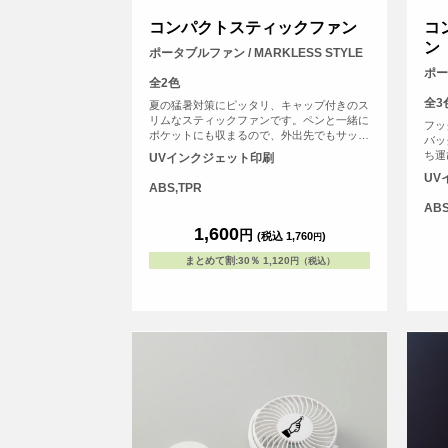
コンパクトスティックファン
コ
ン
ポータブルファン / MARKLESS STYLE
ポー
全2色
全3
夏の猛暑対策にピッタリ、キャップ付きのス
リムなスティックファンです。ペンと一緒に
フッ
ポケットにも収まるので、外出先でもサッと
バッ
取り出してスマートに使うことができます。
ち運
UVインクジェット印刷
ファンの中でも柄の部分へのオリジナルプリ
時に
UV
ントが可能な唯一のアイテムとなっておりま
スタ
ABS,TPR
す。電池式なのでいつでもどこでも手軽に使
へオ
AB
用可能です。（※単4乾電池×2本は別売で
ルカ
す）。
1,600
れる
円
(税込 1,760
)
円
まとめて割
:
30％
1,120
円（税込）