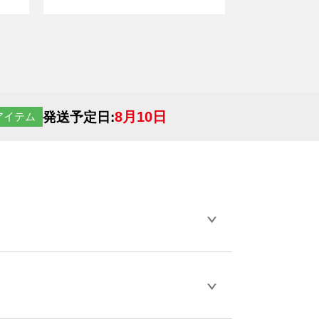
8月10日
発送予定日:
アイテム
らデザインの作成から決済まで完了できま
ェル
や
タンブラーコンシェル
をご利用くだ
とが可能です。