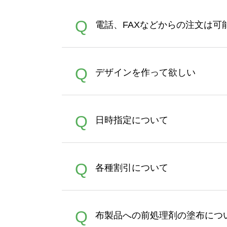
デザインツールで対応している画像ア
A
Q
電話、FAXなどからの注文は可
ズは、20MBです。デジカメ
Illustratorからの直
オンデマンドサービスでは、
A
Q
デザインを作って欲しい
バッグコンシェル
や
タンブラ
うまくデザインができない。
A
Q
日時指定について
ン作成のお手伝いをすること
合は、デザインツールをご利用
恐れ入りますが、日時指定は
A
Q
各種割引について
者にご連絡いただき調整をお
【まとめて割】5枚以上でご注
A
Q
布製品への前処理剤の塗布につ
ポイントとして付与され、次