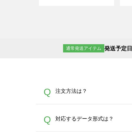
発送予定日
通常発送アイテム
Q
注文方法は？
オンデマンドサービスでは、
A
Q
対応するデータ形式は？
す。 30枚以上やシルク印刷
さい。製作する数量が多けれ