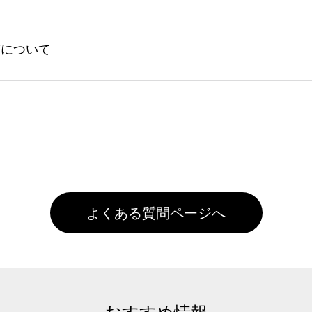
ントの有効期限は一年間です。【会員ランク】過去10カ月のご
してからご注文頂いたものに限ります。(同じメールアドレスで
よる仕上がりの注意点（前処理剤）】カラー生地（Tシャツのホ
入稿について
れません。
色インクジェット印刷といって、プリントを定着させるための
は塗布されたままの状態で出荷を行っております。処理剤自体
客様ご自身にて着用前に落としていただけますようお願いいた
ることは出来ません。いずれのデータも該当デザインのみ画像(JPE
た状態でお届けとなる場合がございます。※2 濃色は淡色に
)で保存して頂き、デザインツール上にアップロードをお願い致します
徐々に軽減されますのでどうかご安心ください。
また4,000円(税抜)以上のご注文で送料無料とさせて頂いてお
,000円未満になる場合は送料がかかりますので、ご注意くださ
よくある質問ページへ