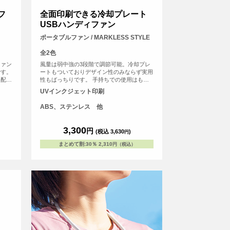
フ
全面印刷できる冷却プレート
USBハンディファン
ポータブルファン / MARKLESS STYLE
全2色
ファン
風量は弱中強の3段階で調節可能。冷却プレ
です。
ートもついておりデザイン性のみならず実用
て配置
性もばっちりです。 手持ちでの使用はもち
しま
ろん、背面に可動式スタンド付きなので卓上
UVインクジェット印刷
ジナル
でもOK!またネックストラップもついている
ため、首から下げてもお使いいただけます。
ABS、ステンレス 他
<br> ※USB-Type-Cケーブル、ストラップ付
き
3,300
円
(税込 3,630
)
円
まとめて割
:
30％
2,310
円（税込）