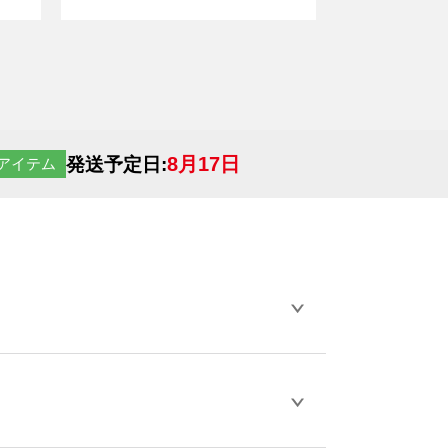
8月17日
発送予定日:
アイテム
らデザインの作成から決済まで完了できま
ェル
や
タンブラーコンシェル
をご利用くだ
とが可能です。