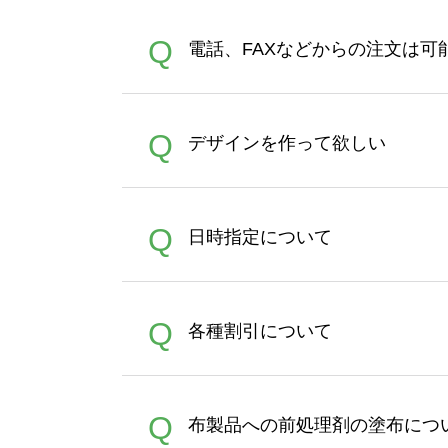
デザインツールで対応している画像ア
A
Q
電話、FAXなどからの注文は可
ズは、20MBです。デジカメ
Illustratorからの直
オンデマンドサービスでは、
A
Q
デザインを作って欲しい
バッグコンシェル
や
タンブラ
うまくデザインができない。
A
Q
日時指定について
ン作成のお手伝いをすること
合は、デザインツールをご利用
恐れ入りますが、日時指定は
A
Q
各種割引について
者にご連絡いただき調整をお
【まとめて割】5枚以上でご注
A
Q
布製品への前処理剤の塗布につ
ポイントとして付与され、次