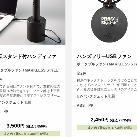
転スタンド付ハンディファ
ハンズフリーUSBファン
ポータブルファン / MARKLESS STY
タブルファン / MARKLESS STYLE
全2色
色
付属のネックストラップを付けること
にかけてハンズフリーでご使用頂くこ
できる回転スタンド付きで、左右90度の
き、夏の猛暑対策にピッタリのアイテ
首振り機能付きです。ファン部は上下最
す。 また、デスクファンとしてもお使
5度の角度調整が可能でストレスフリーで
UVインクジェット印刷
ける２WAY仕様となっております。
3段階の風量調節が可能で、自分好みに
インクジェット印刷
が可能です。USB充電で最長4時間連続
ABS PP
が可能です。（風量「中」の場合）ハン
S 他
ファン本体とスタンドそれぞれに名入れ
き、フルカラー印刷も可能なのでイベン
2,450
円
(税込 2,695
)
円
どの物販用としてもおすすめです。
3,500
円
(税込 3,850
)
円
まとめて割
:
30％
1,715
円（税込）
まとめて割
:
30％
2,450
円（税込）