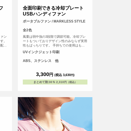
フ
全面印刷できる冷却プレート
USBハンディファン
ポータブルファン / MARKLESS STYLE
全2色
ファン
風量は弱中強の3段階で調節可能。冷却プレ
です。
ートもついておりデザイン性のみならず実用
て配置
性もばっちりです。 手持ちでの使用はもち
しま
ろん、背面に可動式スタンド付きなので卓上
UVインクジェット印刷
ジナル
でもOK!またネックストラップもついている
ため、首から下げてもお使いいただけます。
ABS、ステンレス 他
<br> ※USB-Type-Cケーブル、ストラップ付
き
3,300
円
(税込 3,630
)
円
まとめて割
:
30％
2,310
円（税込）