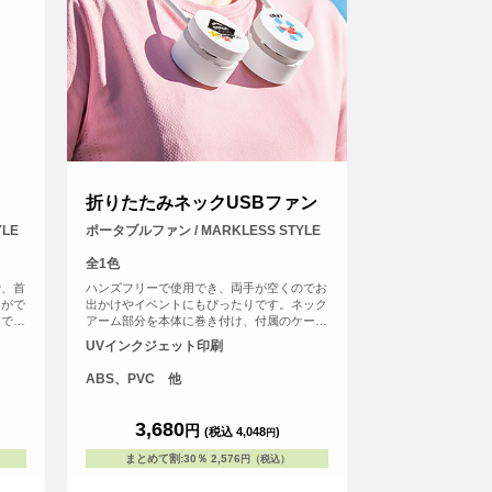
折りたたみネックUSBファン
LE
ポータブルファン / MARKLESS STYLE
全1色
で、首
ハンズフリーで使用でき、両手が空くのでお
とがで
出かけやイベントにもぴったりです。ネック
ムで
アーム部分を本体に巻き付け、付属のケース
い頂
に収納ができるためいつでもコンパクトに持
UVインクジェット印刷
ち運ぶことができます。ファンの風量は弱・
中・強の3段階から、シーンに合わせて調整
ABS、PVC 他
が可能です。ファン本体・ケースともにフル
カラー印刷が可能なため、高級ノベルティや
成約特典はもちろん、オリジナルのイベント
3,680
円
(税込 4,048
)
円
グッズとしても！
まとめて割
:
30％
2,576
円（税込）