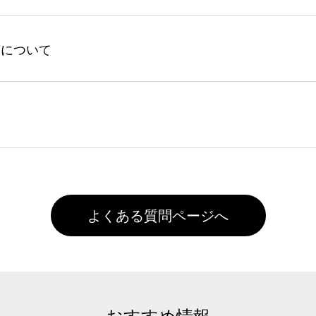
ントの有効期限は一年間です。【会員ランク】過去10カ月のご
してからご注文頂いたものに限ります。(同じメールアドレスで
よる仕上がりの注意点（前処理剤）】カラー生地（Tシャツのホ
入稿について
れません。
色インクジェット印刷といって、プリントを定着させるための
は塗布されたままの状態で出荷を行っております。処理剤自体
客様ご自身にて着用前に落としていただけますようお願いいた
ることは出来ません。いずれのデータも該当デザインのみ画像(JPE
た状態でお届けとなる場合がございます。※2 濃色は淡色に
)で保存して頂き、デザインツール上にアップロードをお願い致します
徐々に軽減されますのでどうかご安心ください。
また4,000円(税抜)以上のご注文で送料無料とさせて頂いてお
,000円未満になる場合は送料がかかりますので、ご注意くださ
よくある質問ページへ