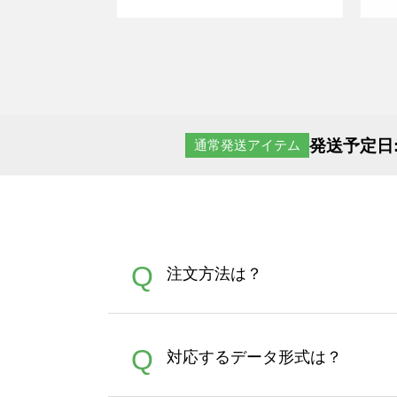
発送予定日
通常発送アイテム
Q
注文方法は？
オンデマンドサービスでは、
A
Q
対応するデータ形式は？
す。 30枚以上やシルク印刷
さい。製作する数量が多けれ