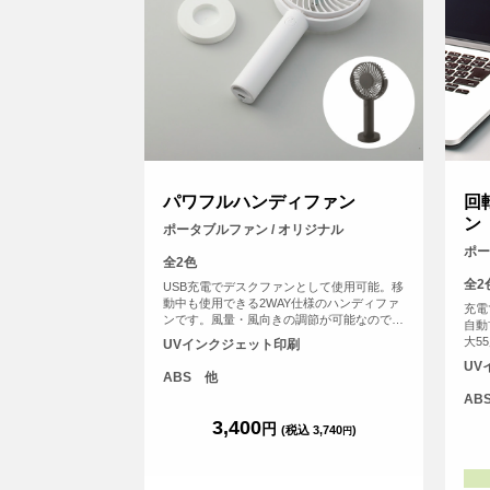
パワフルハンディファン
回
ン
ポータブルファン / オリジナル
ポー
全2色
全2
USB充電でデスクファンとして使用可能。移
動中も使用できる2WAY仕様のハンディファ
充電
ンです。風量・風向きの調節が可能なので、
自動
状況に応じてお好みの風量・風向きでお使い
大5
UVインクジェット印刷
いただくことができます。また、電源ボタン
す。
UV
には誤作動防止機能が付いており、通勤鞄の
調節
ABS 他
中で勝手に起動し充電切れになってしまっ
使用
AB
た…などの心配もなく、安全にご使用いただ
ディ
けます。
3,400
がで
円
(税込 3,740
)
円
トな