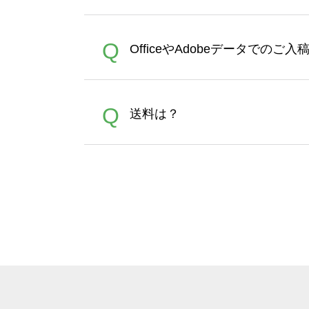
文時からご利用頂けます。ポイ
が適用されます。※ログイン
【濃色インクジェット印刷に
A
Q
OfficeやAdobeデータでのご
れば、ランクにカウントがさ
イト以外）のプリントは、濃
品をお届けするため、処理剤
が可能です。お手数ですが、お
各種形式のデータを直接ご入稿す
A
Q
送料は？
文に関わらず、前処理剤が残っ
Adobeデータ(AI,PSD
は落ちない場合があります、
全国一律290円(税抜)です。
A
割引」などによるお値引きで4