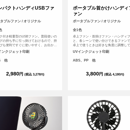
ンパクトハンディUSBファ
ポータブル首かけハンディ
ァン
タブルファン / オリジナル
ポータブルファン / オリジナル
色
全1色
ク付き軽量型のUSBファン。普段使いの
卓上ファン・首掛けファン・ハンディ
グの持ち手に引っ掛けておけるので、持
と、各シーンで使い分けできるファン
びも便利ですぐに使いやすく、お出かけ
卓上で使うときは好きな角度に調整し
重宝します。室内ではフックを横にして
するとGOOD！快適な涼しさをお届け
インクジェット印刷
UVインクジェット印刷
ンドファンとしても活躍！ カバー部分
す。扇風機部分中央の丸い部分へオリ
リジナルプリントが可能な為、広めのフ
デザインをプリント頂けます。
S 他
ABS、PP 他
ラープリントやよりオリジナリティあふ
グッズをご希望の方におススメです。
2,980
3,800
円
円
(税込 3,278
)
(税込 4,180
)
円
円