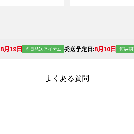
8月19日
8月10日
:
発送予定日:
即日発送アイテム
短納期
よくある質問
サイトからの受注生産にて承っております。デザインツールか
など、大口注文の場合は、サポートが担当する
エコバッグコンシ
ば多いほど、オンデマンドサービスよりも低価格で製作するこ