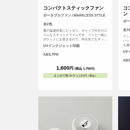
コンパクトスティックファン
コ
ン
ポータブルファン / MARKLESS STYLE
ポー
全2色
全3
夏の猛暑対策にピッタリ、キャップ付きのス
リムなスティックファンです。ペンと一緒に
フッ
ポケットにも収まるので、外出先でもサッと
バッ
取り出してスマートに使うことができます。
ち運
UVインクジェット印刷
ファンの中でも柄の部分へのオリジナルプリ
時に
UV
ントが可能な唯一のアイテムとなっておりま
スタ
ABS,TPR
す。電池式なのでいつでもどこでも手軽に使
へオ
AB
用可能です。（※単4乾電池×2本は別売で
ルカ
す）。
1,600
れる
円
(税込 1,760
)
円
まとめて割
:
30％
1,120
円（税込）