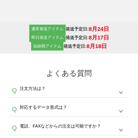
8月24日
発送予定日:
通常発送アイテム
8月17日
発送予定日:
即日発送アイテム
8月18日
発送予定日:
短納期アイテム
よくある質問
注文方法は？
Q
オンデマンドサービスでは、サイトからの受注
A
対応するデータ形式は？
Q
生産にて承っております。デザインツールから
デザインの作成から決済まで完了できます。
デザインツールで対応している画像アップロー
30枚以上やシルク印刷など、大口注文の場合
A
電話、FAXなどからの注文は可能ですか？
Q
ドできるデータ形式は、JPG / PNG / AI / PSD /
は、サポートが担当する
エコバッグコンシェル
PDF 形式になります。データの最大サイズ
や
タンブラーコンシェル
をご利用ください。製