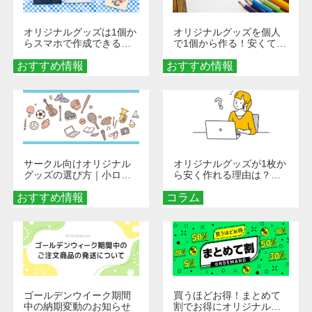
オリジナルグッズは1個か
オリジナルグッズを個人
らスマホで作成できる！
で1個から作る！安くて簡
旅行や遠征がもっと楽し
単なオンデマンド制作の
おすすめ情報
くなる巾着＆ポーチ活用
おすすめ情報
秘訣
術
サークル向けオリジナル
オリジナルグッズが1枚か
グッズの選び方｜小ロッ
ら安く作れる理由は？オ
ト・低予算で団結力を高
ンデマンド印刷の仕組み
おすすめ情報
める秘訣
コラム
とメリットを解説
ゴールデンウイーク期間
買うほどお得！まとめて
中の納期変動のお知らせ
割でお得にオリジナルグ