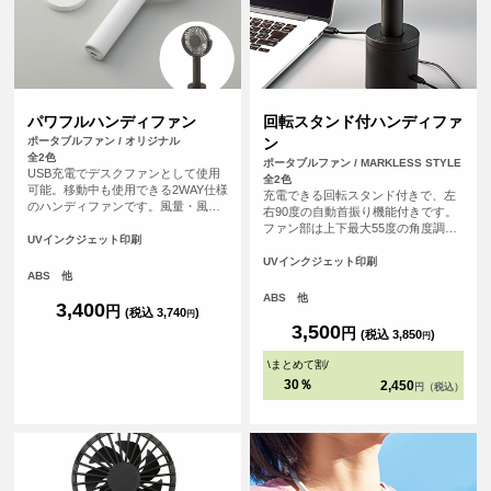
パワフルハンディファン
回転スタンド付ハンディファ
ポータブルファン / オリジナル
ン
全2色
ポータブルファン / MARKLESS STYLE
USB充電でデスクファンとして使用
全2色
可能。移動中も使用できる2WAY仕様
充電できる回転スタンド付きで、左
のハンディファンです。風量・風向
右90度の自動首振り機能付きです。
きの調節が可能なので、状況に応じ
ファン部は上下最大55度の角度調整
てお好みの風量・風向きでお使いい
UVインクジェット印刷
が可能でストレスフリーです。3段階
ただくことができます。また、電源
の風量調節が可能で、自分好みに調
UVインクジェット印刷
ボタンには誤作動防止機能が付いて
ABS 他
節が可能です。USB充電で最長4時間
おり、通勤鞄の中で勝手に起動し充
連続使用が可能です。（風量「中」
ABS 他
電切れになってしまった…などの心
3,400
円
の場合）ハンディファン本体とスタ
(税込 3,740
)
円
配もなく、安全にご使用いただけま
ンドそれぞれに名入れができ、フル
3,500
円
(税込 3,850
)
す。
円
カラー印刷も可能なのでイベントな
どの物販用としてもおすすめです。
\
まとめて割
/
30％
2,450
円（税込）