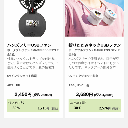
ハンズフリーUSBファン
折りたたみネックUSBファン
ポータブルファン / MARKLESS STYLE
ポータブルファン / MARKLESS STYLE
全2色
全1色
付属のネックストラップを付けるこ
ハンズフリーで使用でき、両手が空
とで、首にかけてハンズフリーでご
くのでお出かけやイベントにもぴっ
使用頂くことができ、夏の猛暑対策
たりです。ネックアーム部分を本体
にピッタリのアイテムです。 また、
に巻き付け、付属のケースに収納が
デスクファンとしてもお使い頂ける
できるためいつでもコンパクトに持
UVインクジェット印刷
UVインクジェット印刷
２WAY仕様となっております。
ち運ぶことができます。ファンの風
量は弱・中・強の3段階から、シーン
ABS PP
ABS、PVC 他
に合わせて調整が可能です。ファン
本体・ケースともにフルカラー印刷
2,450
3,680
円
円
(税込 2,695
)
(税込 4,048
)
円
円
が可能なため、高級ノベルティや成
約特典はもちろん、オリジナルのイ
\
まとめて割
/
\
まとめて割
/
ベントグッズとしても！
30％
30％
1,715
2,576
円（税込）
円（税込）