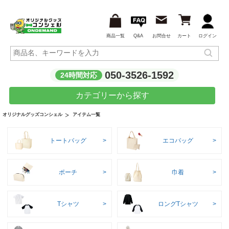
商品一覧
Q&A
お問合せ
カート
ログイン
050-3526-1592
24時間対応
カテゴリーから探す
アイテム一覧
オリジナルグッズコンシェル
トートバッグ
エコバッグ
ポーチ
巾着
Tシャツ
ロングTシャツ