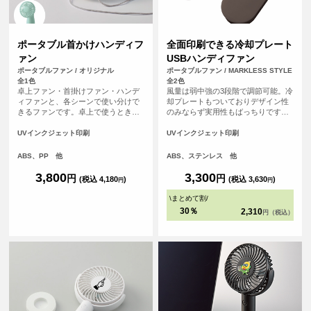
ポータブル首かけハンディフ
全面印刷できる冷却プレート
ァン
USBハンディファン
ポータブルファン / オリジナル
ポータブルファン / MARKLESS STYLE
全1色
全2色
卓上ファン・首掛けファン・ハンデ
風量は弱中強の3段階で調節可能。冷
ィファンと、各シーンで使い分けで
却プレートもついておりデザイン性
きるファンです。卓上で使うときは
のみならず実用性もばっちりです。
好きな角度に調整して配置すると
手持ちでの使用はもちろん、背面に
GOOD！快適な涼しさをお届けしま
可動式スタンド付きなので卓上でも
UVインクジェット印刷
UVインクジェット印刷
す。扇風機部分中央の丸い部分へオ
OK!またネックストラップもついて
リジナルデザインをプリント頂けま
いるため、首から下げてもお使いい
ABS、PP 他
ABS、ステンレス 他
す。
ただけます。<br> ※USB-Type-Cケ
ーブル、ストラップ付き
3,800
3,300
円
円
(税込 4,180
)
(税込 3,630
)
円
円
\
まとめて割
/
30％
2,310
円（税込）