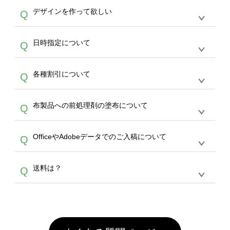
オンデマンドサービスでは、サイトからのご注
は、20MBです。デジカメやスマホで撮影した
作する数量が多ければ多いほど、オンデマンド
A
デザインを作って欲しい
Q
文のみ受け付けております。30個以上のご製
写真などもアップロード可能です。使用できな
サービスよりも低価格で製作することが可能で
作をお考えの方は、サポートが担当する
エコバ
い画像はエラーになります。（※ Illustratorか
す。
うまくデザインができない。印刷するデザイン
ッグコンシェル
や
タンブラーコンシェル
サービ
らの直接入稿には対応していません。AIで保存
A
日時指定について
Q
を作って欲しい。などの場合は、製作数量が
スをご利用頂ければ、電話やFAX、メールなど
し、デザインツールからアップロードして下さ
30個以上であれば、サポート担当が、デザイ
でご注文が可能です。
い）
恐れ入りますが、日時指定は承っておりませ
ン作成のお手伝いをすることが可能です。
エコ
A
各種割引について
Q
ん。発送後18時以降に配送業者・伝票番号を
バッグコンシェル
や
タンブラーコンシェル
サー
メールでお知らせいたしますので、直接配送業
ビスをご利用ください。(※ 30個以下の場合
【まとめて割】5枚以上でご注文枚数に応じて
者にご連絡いただき調整をお願い致します。
は、デザインツールをご利用ください)
A
布製品への前処理剤の塗布について
Q
カート内で自動的に割引(最大50%)が適用され
ます。 【付与ポイント】購入金額の1％が1ポ
【濃色インクジェット印刷による仕上がりの注
イントとして付与され、次回ご注文時に1ポイ
A
OfficeやAdobeデータでのご入稿について
Q
意点（前処理剤）】カラー生地（Tシャツのホ
ント＝1円としてお使いいただけます。ポイン
ワイト、トートバッグのナチュラル、ホワイト
トは発送完了の翌日に付与され、次回ご注文時
各種形式のデータを直接ご入稿することは出来
以外）のプリントは、濃色インクジェット印刷
からご利用頂けます。ポイントの有効期限は一
A
送料は？
Q
ません。いずれのデータも該当デザインのみ画
といって、プリントを定着させるための処理剤
年間です。【会員ランク】過去10カ月のご注
像(JPEG,PNG,GIF,PDF)に変換、またはAdobe
を塗布しており、短納期・低価格で商品をお届
文回数により会員ランク割引(最大5%)が適用
全国一律290円(税抜)です。また4,000円(税抜)
データ(AI,PSD)で保存して頂き、デザインツー
けするため、処理剤は塗布されたままの状態で
されます。※ログインしてからご注文頂いたも
A
以上のご注文で送料無料とさせて頂いておりま
ル上にアップロードをお願い致します。
出荷を行っております。処理剤自体は人体に無
のに限ります。(同じメールアドレスでご注文
す。「まとめて割」「ポイント」「ランク割
害な性質で、水洗いで落とすことが可能です。
頂いても、ログインがされていなければ、ラン
引」などによるお値引きで4,000円未満になる
お手数ですが、お客様ご自身にて着用前に落と
クにカウントがされません。