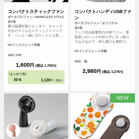
コンパクトスティックファン
コンパクトハンディUSBファ
ポータブルファン / MARKLESS STYLE
ン
全2色
ポータブルファン / オリジナル
夏の猛暑対策にピッタリ、キャップ
全3色
付きのスリムなスティックファンで
フック付き軽量型のUSBファン。普
す。ペンと一緒にポケットにも収ま
段使いのバッグの持ち手に引っ掛け
るので、外出先でもサッと取り出し
ておけるので、持ち運びも便利です
てスマートに使うことができます。
UVインクジェット印刷
ぐに使いやすく、お出かけ時に重宝
ファンの中でも柄の部分へのオリジ
します。室内ではフックを横にして
UVインクジェット印刷
ナルプリントが可能な唯一のアイテ
ABS,TPR
スタンドファンとしても活躍！ カ
ムとなっております。電池式なので
バー部分へオリジナルプリントが可
ABS 他
いつでもどこでも手軽に使用可能で
1,600
円
能な為、広めのフルカラープリント
(税込 1,760
)
円
す。（※単4乾電池×2本は別売で
やよりオリジナリティあふれるグッ
2,980
円
(税込 3,278
)
す）。
円
\
まとめて割
/
ズをご希望の方におススメです。
30％
1,120
円（税込）
NEW