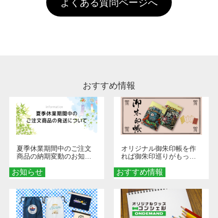
よくある質問ページへ
場合は送料がかかりますので、ご注意くださ
していただけますようお願いいたします。※1
い。
通常注文・直送機能でのご注文に関わらず、前
処理剤が残った状態でお届けとなる場合がござ
います。※2 濃色は淡色に比べ処理剤が目立ち
やすく、1回の水洗いでは落ちない場合があり
ます、徐々に軽減されますのでどうかご安心く
ださい。
おすすめ情報
夏季休業期間中のご注文
オリジナル御朱印帳を作
商品の納期変動のお知ら
れば御朱印巡りがもっと
せ
楽しくなる！1冊からオー
お知らせ
おすすめ情報
ダーメイドする魅力と選
び方