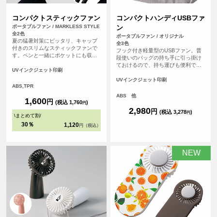
コンパクトスティックファン
コンパクトハンディUSBファ
ポータブルファン / MARKLESS STYLE
ン
全2色
ポータブルファン / オリジナル
夏の猛暑対策にピッタリ、キャップ
全3色
付きのスリムなスティックファンで
フック付き軽量型のUSBファン。普
す。ペンと一緒にポケットにも収ま
段使いのバッグの持ち手に引っ掛け
るので、外出先でもサッと取り出し
ておけるので、持ち運びも便利です
てスマートに使うことができます。
UVインクジェット印刷
ぐに使いやすく、お出かけ時に重宝
ファンの中でも柄の部分へのオリジ
します。室内ではフックを横にして
UVインクジェット印刷
ナルプリントが可能な唯一のアイテ
ABS,TPR
スタンドファンとしても活躍！ カ
ムとなっております。電池式なので
バー部分へオリジナルプリントが可
ABS 他
いつでもどこでも手軽に使用可能で
1,600
円
能な為、広めのフルカラープリント
(税込 1,760
)
円
す。（※単4乾電池×2本は別売で
やよりオリジナリティあふれるグッ
2,980
円
(税込 3,278
)
す）。
円
\
まとめて割
/
ズをご希望の方におススメです。
30％
1,120
円（税込）
NEW