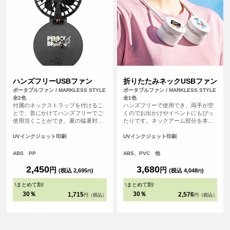
ハンズフリーUSBファン
折りたたみネックUSBファン
ポータブルファン / MARKLESS STYLE
ポータブルファン / MARKLESS STYLE
全2色
全1色
付属のネックストラップを付けるこ
ハンズフリーで使用でき、両手が空
とで、首にかけてハンズフリーでご
くのでお出かけやイベントにもぴっ
使用頂くことができ、夏の猛暑対策
たりです。ネックアーム部分を本体
にピッタリのアイテムです。 また、
に巻き付け、付属のケースに収納が
デスクファンとしてもお使い頂ける
できるためいつでもコンパクトに持
UVインクジェット印刷
UVインクジェット印刷
２WAY仕様となっております。
ち運ぶことができます。ファンの風
量は弱・中・強の3段階から、シーン
ABS PP
ABS、PVC 他
に合わせて調整が可能です。ファン
本体・ケースともにフルカラー印刷
2,450
3,680
円
円
(税込 2,695
)
(税込 4,048
)
円
円
が可能なため、高級ノベルティや成
約特典はもちろん、オリジナルのイ
\
まとめて割
/
\
まとめて割
/
ベントグッズとしても！
30％
30％
1,715
2,576
円（税込）
円（税込）