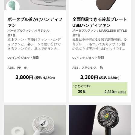
ポータブル首かけハンディフ
全面印刷できる冷却プレート
ァン
USBハンディファン
ポータブルファン / オリジナル
ポータブルファン / MARKLESS STYLE
全1色
全2色
卓上ファン・首掛けファン・ハンデ
風量は弱中強の3段階で調節可能。冷
ィファンと、各シーンで使い分けで
却プレートもついておりデザイン性
きるファンです。卓上で使うときは
のみならず実用性もばっちりです。
好きな角度に調整して配置すると
手持ちでの使用はもちろん、背面に
GOOD！快適な涼しさをお届けしま
可動式スタンド付きなので卓上でも
UVインクジェット印刷
UVインクジェット印刷
す。扇風機部分中央の丸い部分へオ
OK!またネックストラップもついて
リジナルデザインをプリント頂けま
いるため、首から下げてもお使いい
ABS、PP 他
ABS、ステンレス 他
す。
ただけます。<br> ※USB-Type-Cケ
ーブル、ストラップ付き
3,800
3,300
円
円
(税込 4,180
)
(税込 3,630
)
円
円
\
まとめて割
/
30％
2,310
円（税込）