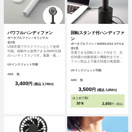
パワフルハンディファン
回転スタンド付ハンディファ
ポータブルファン / オリジナル
ン
全2色
ポータブルファン / MARKLESS STYLE
USB充電でデスクファンとして使用
全2色
可能。移動中も使用できる2WAY仕様
充電できる回転スタンド付きで、左
のハンディファンです。風量・風向
右90度の自動首振り機能付きです。
きの調節が可能なので、状況に応じ
ファン部は上下最大55度の角度調整
てお好みの風量・風向きでお使いい
UVインクジェット印刷
が可能でストレスフリーです。3段階
ただくことができます。また、電源
の風量調節が可能で、自分好みに調
UVインクジェット印刷
ボタンには誤作動防止機能が付いて
ABS 他
節が可能です。USB充電で最長4時間
おり、通勤鞄の中で勝手に起動し充
連続使用が可能です。（風量「中」
ABS 他
電切れになってしまった…などの心
3,400
円
の場合）ハンディファン本体とスタ
(税込 3,740
)
円
配もなく、安全にご使用いただけま
ンドそれぞれに名入れができ、フル
3,500
円
(税込 3,850
)
す。
円
カラー印刷も可能なのでイベントな
どの物販用としてもおすすめです。
\
まとめて割
/
30％
2,450
円（税込）