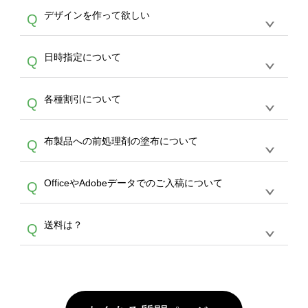
オンデマンドサービスでは、サイトからのご注
は、20MBです。デジカメやスマホで撮影した
作する数量が多ければ多いほど、オンデマンド
A
デザインを作って欲しい
Q
文のみ受け付けております。30個以上のご製
写真などもアップロード可能です。使用できな
サービスよりも低価格で製作することが可能で
作をお考えの方は、サポートが担当する
エコバ
い画像はエラーになります。（※ Illustratorか
す。
うまくデザインができない。印刷するデザイン
ッグコンシェル
や
タンブラーコンシェル
サービ
らの直接入稿には対応していません。AIで保存
A
日時指定について
Q
を作って欲しい。などの場合は、製作数量が
スをご利用頂ければ、電話やFAX、メールなど
し、デザインツールからアップロードして下さ
30個以上であれば、サポート担当が、デザイ
でご注文が可能です。
い）
恐れ入りますが、日時指定は承っておりませ
ン作成のお手伝いをすることが可能です。
エコ
A
各種割引について
Q
ん。発送後18時以降に配送業者・伝票番号を
バッグコンシェル
や
タンブラーコンシェル
サー
メールでお知らせいたしますので、直接配送業
ビスをご利用ください。(※ 30個以下の場合
【まとめて割】5枚以上でご注文枚数に応じて
者にご連絡いただき調整をお願い致します。
は、デザインツールをご利用ください)
A
布製品への前処理剤の塗布について
Q
カート内で自動的に割引(最大50%)が適用され
ます。 【付与ポイント】購入金額の1％が1ポ
【濃色インクジェット印刷による仕上がりの注
イントとして付与され、次回ご注文時に1ポイ
A
OfficeやAdobeデータでのご入稿について
Q
意点（前処理剤）】カラー生地（Tシャツのホ
ント＝1円としてお使いいただけます。ポイン
ワイト、トートバッグのナチュラル、ホワイト
トは発送完了の翌日に付与され、次回ご注文時
各種形式のデータを直接ご入稿することは出来
以外）のプリントは、濃色インクジェット印刷
からご利用頂けます。ポイントの有効期限は一
A
送料は？
Q
ません。いずれのデータも該当デザインのみ画
といって、プリントを定着させるための処理剤
年間です。【会員ランク】過去10カ月のご注
像(JPEG,PNG,GIF,PDF)に変換、またはAdobe
を塗布しており、短納期・低価格で商品をお届
文回数により会員ランク割引(最大5%)が適用
全国一律290円(税抜)です。また4,000円(税抜)
データ(AI,PSD)で保存して頂き、デザインツー
けするため、処理剤は塗布されたままの状態で
されます。※ログインしてからご注文頂いたも
A
以上のご注文で送料無料とさせて頂いておりま
ル上にアップロードをお願い致します。
出荷を行っております。処理剤自体は人体に無
のに限ります。(同じメールアドレスでご注文
す。「まとめて割」「ポイント」「ランク割
害な性質で、水洗いで落とすことが可能です。
頂いても、ログインがされていなければ、ラン
引」などによるお値引きで4,000円未満になる
お手数ですが、お客様ご自身にて着用前に落と
クにカウントがされません。