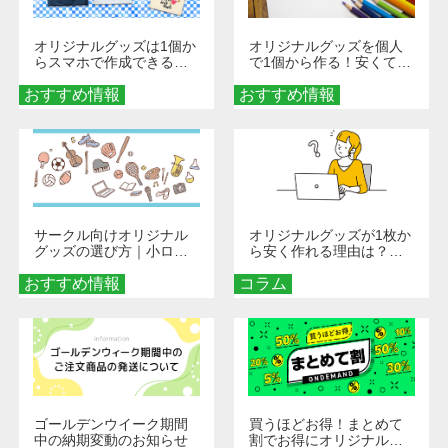
オリジナルグッズは1個か
オリジナルグッズを個人
らスマホで作成できる！
で1個から作る！安くて簡
旅行や遠征がもっと楽し
単なオンデマンド制作の
おすすめ情報
くなる巾着＆ポーチ活用
おすすめ情報
秘訣
術
サークル向けオリジナル
オリジナルグッズが1枚か
グッズの選び方｜小ロッ
ら安く作れる理由は？オ
ト・低予算で団結力を高
ンデマンド印刷の仕組み
おすすめ情報
める秘訣
コラム
とメリットを解説
ゴールデンウイーク期間
買うほどお得！まとめて
中の納期変動のお知らせ
割でお得にオリジナルグ