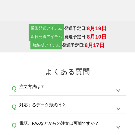
8月19日
発送予定日:
通常発送アイテム
8月10日
発送予定日:
即日発送アイテム
8月17日
発送予定日:
短納期アイテム
よくある質問
注文方法は？
Q
オンデマンドサービスでは、サイトからの受注
A
対応するデータ形式は？
Q
生産にて承っております。デザインツールから
デザインの作成から決済まで完了できます。
デザインツールで対応している画像アップロー
30枚以上やシルク印刷など、大口注文の場合
A
電話、FAXなどからの注文は可能ですか？
Q
ドできるデータ形式は、JPG / PNG / AI / PSD /
は、サポートが担当する
エコバッグコンシェル
PDF 形式になります。データの最大サイズ
や
タンブラーコンシェル
をご利用ください。製