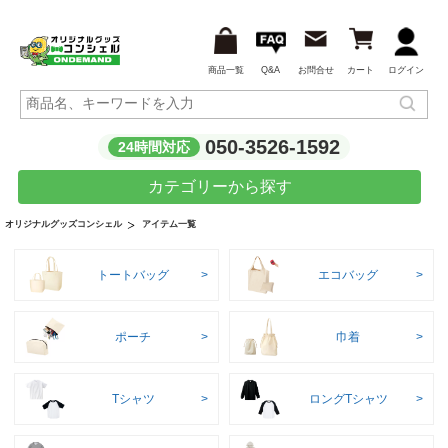
商品一覧
Q&A
お問合せ
カート
ログイン
050-3526-1592
24時間対応
カテゴリーから探す
アイテム一覧
オリジナルグッズコンシェル
トートバッグ
エコバッグ
ポーチ
巾着
Tシャツ
ロングTシャツ