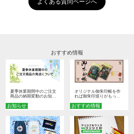
よくある質問ページへ
場合は送料がかかりますので、ご注意くださ
していただけますようお願いいたします。※1
い。
通常注文・直送機能でのご注文に関わらず、前
処理剤が残った状態でお届けとなる場合がござ
います。※2 濃色は淡色に比べ処理剤が目立ち
やすく、1回の水洗いでは落ちない場合があり
ます、徐々に軽減されますのでどうかご安心く
ださい。
おすすめ情報
夏季休業期間中のご注文
オリジナル御朱印帳を作
商品の納期変動のお知ら
れば御朱印巡りがもっと
せ
楽しくなる！1冊からオー
お知らせ
おすすめ情報
ダーメイドする魅力と選
び方