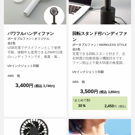
パワフルハンディファン
回転スタンド付ハンディファ
ポータブルファン / オリジナル
ン
全2色
ポータブルファン / MARKLESS STYLE
USB充電でデスクファンとして使用
全2色
可能。移動中も使用できる2WAY仕様
充電できる回転スタンド付きで、左
のハンディファンです。風量・風向
右90度の自動首振り機能付きです。
きの調節が可能なので、状況に応じ
ファン部は上下最大55度の角度調整
てお好みの風量・風向きでお使いい
UVインクジェット印刷
が可能でストレスフリーです。3段階
ただくことができます。また、電源
の風量調節が可能で、自分好みに調
UVインクジェット印刷
ボタンには誤作動防止機能が付いて
ABS 他
節が可能です。USB充電で最長4時間
おり、通勤鞄の中で勝手に起動し充
連続使用が可能です。（風量「中」
ABS 他
電切れになってしまった…などの心
3,400
円
の場合）ハンディファン本体とスタ
(税込 3,740
)
円
配もなく、安全にご使用いただけま
ンドそれぞれに名入れができ、フル
3,500
円
(税込 3,850
)
す。
円
カラー印刷も可能なのでイベントな
どの物販用としてもおすすめです。
\
まとめて割
/
30％
2,450
円（税込）