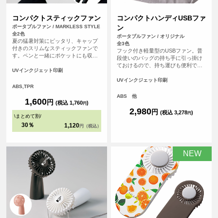
コンパクトスティックファン
コンパクトハンディUSBファ
ポータブルファン / MARKLESS STYLE
ン
全2色
ポータブルファン / オリジナル
夏の猛暑対策にピッタリ、キャップ
全3色
付きのスリムなスティックファンで
フック付き軽量型のUSBファン。普
す。ペンと一緒にポケットにも収ま
段使いのバッグの持ち手に引っ掛け
るので、外出先でもサッと取り出し
ておけるので、持ち運びも便利です
てスマートに使うことができます。
UVインクジェット印刷
ぐに使いやすく、お出かけ時に重宝
ファンの中でも柄の部分へのオリジ
します。室内ではフックを横にして
UVインクジェット印刷
ナルプリントが可能な唯一のアイテ
ABS,TPR
スタンドファンとしても活躍！ カ
ムとなっております。電池式なので
バー部分へオリジナルプリントが可
ABS 他
いつでもどこでも手軽に使用可能で
1,600
円
能な為、広めのフルカラープリント
(税込 1,760
)
円
す。（※単4乾電池×2本は別売で
やよりオリジナリティあふれるグッ
2,980
円
(税込 3,278
)
す）。
円
\
まとめて割
/
ズをご希望の方におススメです。
30％
1,120
円（税込）
NEW