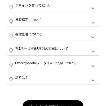
オンデマンドサービスでは、サイトからのご注
は、20MBです。デジカメやスマホで撮影した
作する数量が多ければ多いほど、オンデマンド
A
デザインを作って欲しい
Q
文のみ受け付けております。30個以上のご製
写真などもアップロード可能です。使用できな
サービスよりも低価格で製作することが可能で
作をお考えの方は、サポートが担当する
エコバ
い画像はエラーになります。（※ Illustratorか
す。
うまくデザインができない。印刷するデザイン
ッグコンシェル
や
タンブラーコンシェル
サービ
らの直接入稿には対応していません。AIで保存
A
日時指定について
Q
を作って欲しい。などの場合は、製作数量が
スをご利用頂ければ、電話やFAX、メールなど
し、デザインツールからアップロードして下さ
30個以上であれば、サポート担当が、デザイ
でご注文が可能です。
い）
恐れ入りますが、日時指定は承っておりませ
ン作成のお手伝いをすることが可能です。
エコ
A
各種割引について
Q
ん。発送後18時以降に配送業者・伝票番号を
バッグコンシェル
や
タンブラーコンシェル
サー
メールでお知らせいたしますので、直接配送業
ビスをご利用ください。(※ 30個以下の場合
【まとめて割】5枚以上でご注文枚数に応じて
者にご連絡いただき調整をお願い致します。
は、デザインツールをご利用ください)
A
布製品への前処理剤の塗布について
Q
カート内で自動的に割引(最大50%)が適用され
ます。 【付与ポイント】購入金額の1％が1ポ
【濃色インクジェット印刷による仕上がりの注
イントとして付与され、次回ご注文時に1ポイ
A
OfficeやAdobeデータでのご入稿について
Q
意点（前処理剤）】カラー生地（Tシャツのホ
ント＝1円としてお使いいただけます。ポイン
ワイト、トートバッグのナチュラル、ホワイト
トは発送完了の翌日に付与され、次回ご注文時
各種形式のデータを直接ご入稿することは出来
以外）のプリントは、濃色インクジェット印刷
からご利用頂けます。ポイントの有効期限は一
A
送料は？
Q
ません。いずれのデータも該当デザインのみ画
といって、プリントを定着させるための処理剤
年間です。【会員ランク】過去10カ月のご注
像(JPEG,PNG,GIF,PDF)に変換、またはAdobe
を塗布しており、短納期・低価格で商品をお届
文回数により会員ランク割引(最大5%)が適用
全国一律290円(税抜)です。また4,000円(税抜)
データ(AI,PSD)で保存して頂き、デザインツー
けするため、処理剤は塗布されたままの状態で
されます。※ログインしてからご注文頂いたも
A
以上のご注文で送料無料とさせて頂いておりま
ル上にアップロードをお願い致します。
出荷を行っております。処理剤自体は人体に無
のに限ります。(同じメールアドレスでご注文
す。「まとめて割」「ポイント」「ランク割
害な性質で、水洗いで落とすことが可能です。
頂いても、ログインがされていなければ、ラン
引」などによるお値引きで4,000円未満になる
お手数ですが、お客様ご自身にて着用前に落と
クにカウントがされません。