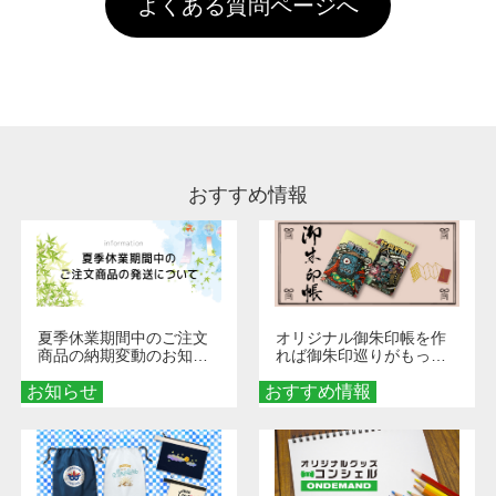
よくある質問ページへ
場合は送料がかかりますので、ご注意くださ
していただけますようお願いいたします。※1
い。
通常注文・直送機能でのご注文に関わらず、前
処理剤が残った状態でお届けとなる場合がござ
います。※2 濃色は淡色に比べ処理剤が目立ち
やすく、1回の水洗いでは落ちない場合があり
ます、徐々に軽減されますのでどうかご安心く
ださい。
おすすめ情報
夏季休業期間中のご注文
オリジナル御朱印帳を作
商品の納期変動のお知ら
れば御朱印巡りがもっと
せ
楽しくなる！1冊からオー
お知らせ
おすすめ情報
ダーメイドする魅力と選
び方