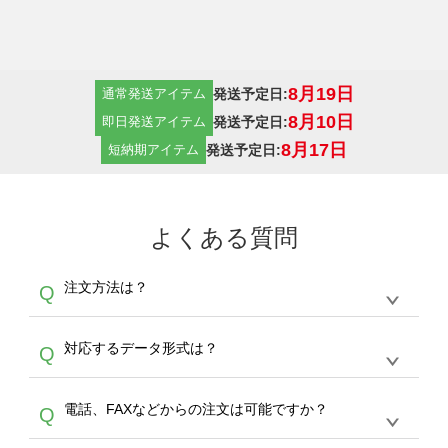
8月19日
発送予定日:
通常発送アイテム
8月10日
発送予定日:
即日発送アイテム
8月17日
発送予定日:
短納期アイテム
よくある質問
注文方法は？
Q
オンデマンドサービスでは、サイトからの受注
A
対応するデータ形式は？
Q
生産にて承っております。デザインツールから
デザインの作成から決済まで完了できます。
デザインツールで対応している画像アップロー
30枚以上やシルク印刷など、大口注文の場合
A
電話、FAXなどからの注文は可能ですか？
Q
ドできるデータ形式は、JPG / PNG / AI / PSD /
は、サポートが担当する
エコバッグコンシェル
PDF 形式になります。データの最大サイズ
や
タンブラーコンシェル
をご利用ください。製