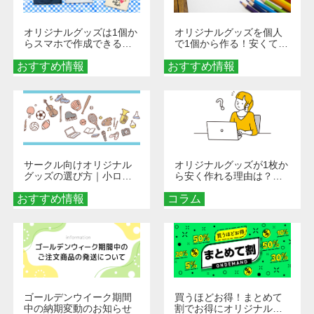
オリジナルグッズは1個か
オリジナルグッズを個人
らスマホで作成できる！
で1個から作る！安くて簡
旅行や遠征がもっと楽し
単なオンデマンド制作の
おすすめ情報
くなる巾着＆ポーチ活用
おすすめ情報
秘訣
術
サークル向けオリジナル
オリジナルグッズが1枚か
グッズの選び方｜小ロッ
ら安く作れる理由は？オ
ト・低予算で団結力を高
ンデマンド印刷の仕組み
おすすめ情報
める秘訣
コラム
とメリットを解説
ゴールデンウイーク期間
買うほどお得！まとめて
中の納期変動のお知らせ
割でお得にオリジナルグ