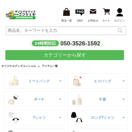
商品一覧
Q&A
お問合せ
カート
ログイン
050-3526-1592
24時間対応
カテゴリーから探す
アイテム一覧
オリジナルグッズコンシェル
トートバッグ
エコバッグ
ポーチ
巾着
Tシャツ
ロングTシャツ