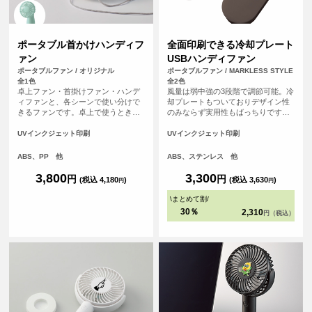
ポータブル首かけハンディフ
全面印刷できる冷却プレート
ァン
USBハンディファン
ポータブルファン / オリジナル
ポータブルファン / MARKLESS STYLE
全1色
全2色
卓上ファン・首掛けファン・ハンデ
風量は弱中強の3段階で調節可能。冷
ィファンと、各シーンで使い分けで
却プレートもついておりデザイン性
きるファンです。卓上で使うときは
のみならず実用性もばっちりです。
好きな角度に調整して配置すると
手持ちでの使用はもちろん、背面に
GOOD！快適な涼しさをお届けしま
可動式スタンド付きなので卓上でも
UVインクジェット印刷
UVインクジェット印刷
す。扇風機部分中央の丸い部分へオ
OK!またネックストラップもついて
リジナルデザインをプリント頂けま
いるため、首から下げてもお使いい
ABS、PP 他
ABS、ステンレス 他
す。
ただけます。<br> ※USB-Type-Cケ
ーブル、ストラップ付き
3,800
3,300
円
円
(税込 4,180
)
(税込 3,630
)
円
円
\
まとめて割
/
30％
2,310
円（税込）