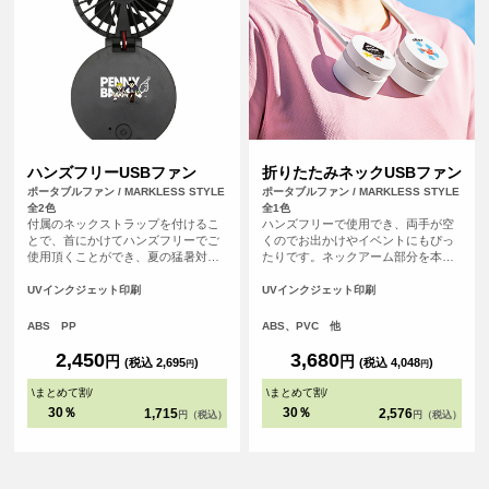
ハンズフリーUSBファン
折りたたみネックUSBファン
ポータブルファン / MARKLESS STYLE
ポータブルファン / MARKLESS STYLE
全2色
全1色
付属のネックストラップを付けるこ
ハンズフリーで使用でき、両手が空
とで、首にかけてハンズフリーでご
くのでお出かけやイベントにもぴっ
使用頂くことができ、夏の猛暑対策
たりです。ネックアーム部分を本体
にピッタリのアイテムです。 また、
に巻き付け、付属のケースに収納が
デスクファンとしてもお使い頂ける
できるためいつでもコンパクトに持
UVインクジェット印刷
UVインクジェット印刷
２WAY仕様となっております。
ち運ぶことができます。ファンの風
量は弱・中・強の3段階から、シーン
ABS PP
ABS、PVC 他
に合わせて調整が可能です。ファン
本体・ケースともにフルカラー印刷
2,450
3,680
円
円
(税込 2,695
)
(税込 4,048
)
円
円
が可能なため、高級ノベルティや成
約特典はもちろん、オリジナルのイ
\
まとめて割
/
\
まとめて割
/
ベントグッズとしても！
30％
30％
1,715
2,576
円（税込）
円（税込）