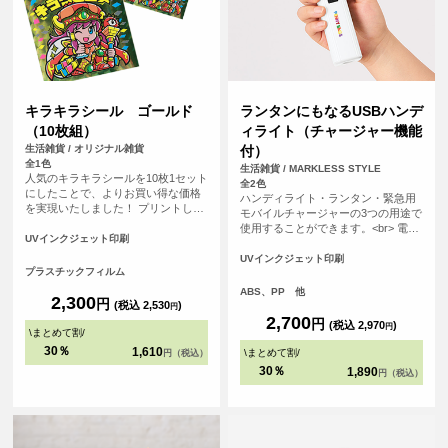
キラキラシール ゴールド
ランタンにもなるUSBハンデ
（10枚組）
ィライト（チャージャー機能
生活雑貨 / オリジナル雑貨
付）
全1色
生活雑貨 / MARKLESS STYLE
人気のキラキラシールを10枚1セット
全2色
にしたことで、よりお買い得な価格
ハンディライト・ランタン・緊急用
を実現いたしました！ プリントした
モバイルチャージャーの3つの用途で
いデザインを1つだけアップロードす
使用することができます。<br> 電源
れば、自動で10枚作ることができま
UVインクジェット印刷
ボタンを1回押すとハンディライト、
す。プリズム素材は光の角度によっ
もう1回押すとランタンのパネルが点
UVインクジェット印刷
て色が変わるキラキラ光るプラスチ
プラスチックフィルム
灯します。<br> ランタンのパネルは
ックフィルムです。昔懐かしいお菓
開くことができ、カラビナで吊るし
ABS、PP 他
子のおまけシールのようなシールを
2,300
円
て野外などで使用することもできま
(税込 2,530
)
円
オリジナルで製作できます！
す。<br> コンパクトンなサイズで携
2,700
円
(税込 2,970
)
円
\
まとめて割
/
帯しやすく、日常生活にも防災用に
もお使いいただけます。
30％
1,610
\
まとめて割
/
円（税込）
30％
1,890
円（税込）