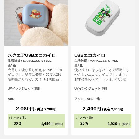
スクエアUSBエコカイロ
USBエコカイロ
生活雑貨 / MARKLESS STYLE
生活雑貨 / MARKLESS STYLE
全3色
全1色
充電して繰り返し使えるUSBエコカ
使い捨てにならないことで環境にも
イロです。温度は45度と55度の2段
やさしいエコなカイロです。また、
階調整が可能で、カイロは両面温ま
お手持ちのスマートフォンの充電も
るので寒い日にもぴったりです。ま
可能で、お出かけはもちろん災害時
たストラップ付きなので、持ち歩き
の非常用充電としてもおすすめ！本
UVインクジェット印刷
UVインクジェット印刷
もしやすくなっています。 どなたで
体温度は、約40℃・45℃・50℃の3パ
も使いやすいベーシックなブラッ
ターンで設定ができ、お好みや使用
ABS
アルミ、ABS 他
ク、ホワイトに加え、くすみカラー
シーンにあわせて切り替えてお使い
がおしゃれなブルーの3色展開です。
いただけます。
2,080
2,400
円
円
(税込 2,288
)
(税込 2,640
)
円
円
ワンポイントの
\
まとめて割
/
\
まとめて割
/
30％
20％
1,456
1,920
円（税込）
円（税込）