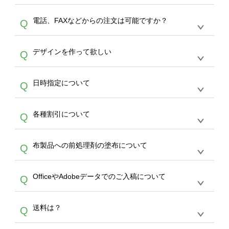
デザインの作成から決済まで完了できます。
デザインツールで対応している画像アップロー
30枚以上やシルク印刷など、大口注文の場合
A
電話、FAXなどからの注文は可能ですか？
Q
ドできるデータ形式は、JPG / PNG / AI / PSD /
は、サポートが担当する
エコバッグコンシェル
PDF 形式になります。データの最大サイズ
や
タンブラーコンシェル
をご利用ください。製
オンデマンドサービスでは、サイトからのご注
は、20MBです。デジカメやスマホで撮影した
作する数量が多ければ多いほど、オンデマンド
A
デザインを作って欲しい
Q
文のみ受け付けております。30個以上のご製
写真などもアップロード可能です。使用できな
サービスよりも低価格で製作することが可能で
作をお考えの方は、サポートが担当する
エコバ
い画像はエラーになります。（※ Illustratorか
す。
うまくデザインができない。印刷するデザイン
ッグコンシェル
や
タンブラーコンシェル
サービ
らの直接入稿には対応していません。AIで保存
A
日時指定について
Q
を作って欲しい。などの場合は、製作数量が
スをご利用頂ければ、電話やFAX、メールなど
し、デザインツールからアップロードして下さ
30個以上であれば、サポート担当が、デザイ
でご注文が可能です。
い）
恐れ入りますが、日時指定は承っておりませ
ン作成のお手伝いをすることが可能です。
エコ
A
各種割引について
Q
ん。発送後18時以降に配送業者・伝票番号を
バッグコンシェル
や
タンブラーコンシェル
サー
メールでお知らせいたしますので、直接配送業
ビスをご利用ください。(※ 30個以下の場合
【まとめて割】5枚以上でご注文枚数に応じて
者にご連絡いただき調整をお願い致します。
は、デザインツールをご利用ください)
A
布製品への前処理剤の塗布について
Q
カート内で自動的に割引(最大50%)が適用され
ます。 【付与ポイント】購入金額の1％が1ポ
【濃色インクジェット印刷による仕上がりの注
イントとして付与され、次回ご注文時に1ポイ
A
OfficeやAdobeデータでのご入稿について
Q
意点（前処理剤）】カラー生地（Tシャツのホ
ント＝1円としてお使いいただけます。ポイン
ワイト、トートバッグのナチュラル、ホワイト
トは発送完了の翌日に付与され、次回ご注文時
各種形式のデータを直接ご入稿することは出来
以外）のプリントは、濃色インクジェット印刷
からご利用頂けます。ポイントの有効期限は一
A
送料は？
Q
ません。いずれのデータも該当デザインのみ画
といって、プリントを定着させるための処理剤
年間です。【会員ランク】過去10カ月のご注
像(JPEG,PNG,GIF,PDF)に変換、またはAdobe
を塗布しており、短納期・低価格で商品をお届
文回数により会員ランク割引(最大5%)が適用