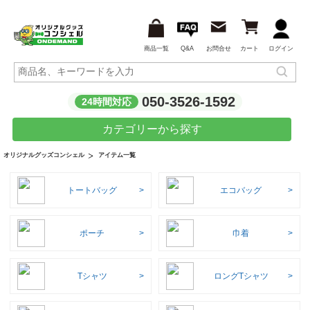
商品一覧
Q&A
お問合せ
カート
ログイン
050-3526-1592
24時間対応
カテゴリーから探す
アイテム一覧
オリジナルグッズコンシェル
トートバッグ
エコバッグ
ポーチ
巾着
Tシャツ
ロングTシャツ