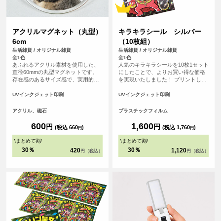
アクリルマグネット（丸型）
キラキラシール シルバー
6cm
（10枚組）
生活雑貨 / オリジナル雑貨
生活雑貨 / オリジナル雑貨
全1色
全1色
あふれるアクリル素材を使用した、
人気のキラキラシールを10枚1セット
直径60mmの丸型マグネットです。
にしたことで、よりお買い得な価格
存在感のあるサイズ感で、実用的な
を実現いたしました！ プリントした
アイテムとしてだけでなく、コレク
いデザインを1つだけアップロードす
ションやインテリアとしても最適で
れば、自動で10枚作ることができま
UVインクジェット印刷
UVインクジェット印刷
す。
す。プリズム素材は光の角度によっ
て色が変わるキラキラ光るプラスチ
アクリル、磁石
プラスチックフィルム
ックフィルムです。昔懐かしいお菓
子のおまけシールのようなシールを
600
1,600
円
円
(税込 660
)
(税込 1,760
)
円
円
オリジナルで製作できます！
\
まとめて割
/
\
まとめて割
/
30％
30％
420
1,120
円（税込）
円（税込）