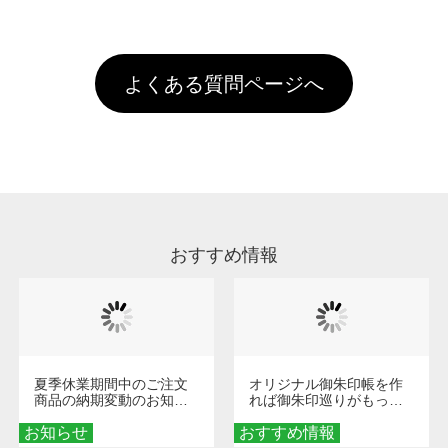
全国一律290円(税抜)です。また4,000円(税抜)
データ(AI,PSD)で保存して頂き、デザインツー
けするため、処理剤は塗布されたままの状態で
されます。※ログインしてからご注文頂いたも
A
以上のご注文で送料無料とさせて頂いておりま
ル上にアップロードをお願い致します。
出荷を行っております。処理剤自体は人体に無
のに限ります。(同じメールアドレスでご注文
す。「まとめて割」「ポイント」「ランク割
害な性質で、水洗いで落とすことが可能です。
頂いても、ログインがされていなければ、ラン
引」などによるお値引きで4,000円未満になる
お手数ですが、お客様ご自身にて着用前に落と
クにカウントがされません。
よくある質問ページへ
場合は送料がかかりますので、ご注意くださ
していただけますようお願いいたします。※1
い。
通常注文・直送機能でのご注文に関わらず、前
処理剤が残った状態でお届けとなる場合がござ
います。※2 濃色は淡色に比べ処理剤が目立ち
やすく、1回の水洗いでは落ちない場合があり
ます、徐々に軽減されますのでどうかご安心く
ださい。
おすすめ情報
夏季休業期間中のご注文
オリジナル御朱印帳を作
商品の納期変動のお知ら
れば御朱印巡りがもっと
せ
楽しくなる！1冊からオー
お知らせ
おすすめ情報
ダーメイドする魅力と選