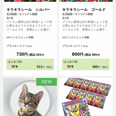
キラキラシール シルバー
キラキラシール ゴールド
生活雑貨 / オリジナル雑貨
生活雑貨 / オリジナル雑貨
全1色
全1色
プリズム素材は光の角度によって色
プリズム素材は光の角度によって色
が変わるキラキラ光るプラスチック
が変わるキラキラ光るプラスチック
フィルムです。昔懐かしいお菓子の
フィルムです。昔懐かしいお菓子の
おまけシールのようなシールをオリ
おまけシールのようなシールをオリ
ジナルで製作できます！
ジナルで製作できます！ <br>※プリ
UVインクジェット印刷
UVインクジェット印刷
ントについて：こちらのアイテムは
プリント範囲の端に近い程デザイン
プラスチックフィルム
プラスチックフィルム
が切れてしまう可能性が高いため、
重要なデザイン(文字等)は内側に収
730
800
円
円
(税込 803
)
(税込 880
)
円
円
めていただくことをおすすめしてお
ります。
\
まとめて割
/
\
まとめて割
/
30％
30％
511
560
円（税込）
円（税込）
NEW