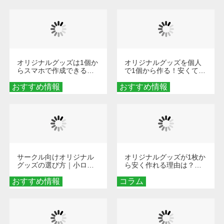
び方
オリジナルグッズは1個か
オリジナルグッズを個人
らスマホで作成できる！
で1個から作る！安くて簡
旅行や遠征がもっと楽し
単なオンデマンド制作の
おすすめ情報
くなる巾着＆ポーチ活用
おすすめ情報
秘訣
術
サークル向けオリジナル
オリジナルグッズが1枚か
グッズの選び方｜小ロッ
ら安く作れる理由は？オ
ト・低予算で団結力を高
ンデマンド印刷の仕組み
おすすめ情報
める秘訣
コラム
とメリットを解説