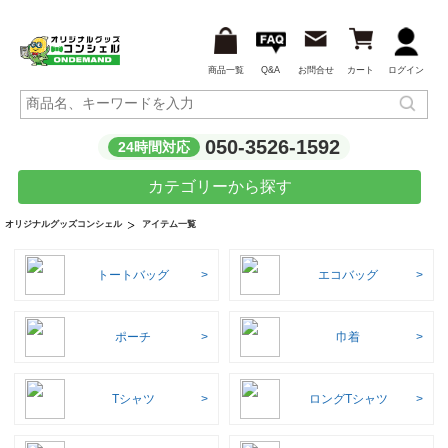
商品一覧
Q&A
お問合せ
カート
ログイン
050-3526-1592
24時間対応
カテゴリーから探す
アイテム一覧
オリジナルグッズコンシェル
トートバッグ
エコバッグ
ポーチ
巾着
Tシャツ
ロングTシャツ