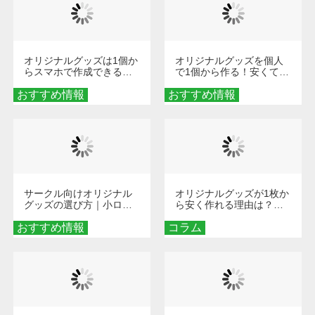
オリジナルグッズは1個か
オリジナルグッズを個人
らスマホで作成できる！
で1個から作る！安くて簡
旅行や遠征がもっと楽し
単なオンデマンド制作の
おすすめ情報
くなる巾着＆ポーチ活用
おすすめ情報
秘訣
術
サークル向けオリジナル
オリジナルグッズが1枚か
グッズの選び方｜小ロッ
ら安く作れる理由は？オ
ト・低予算で団結力を高
ンデマンド印刷の仕組み
おすすめ情報
める秘訣
コラム
とメリットを解説