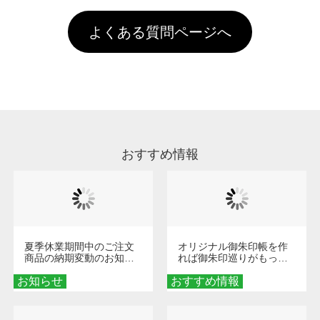
す。「まとめて割」「ポイント」「ランク割
害な性質で、水洗いで落とすことが可能です。
頂いても、ログインがされていなければ、ラン
引」などによるお値引きで4,000円未満になる
お手数ですが、お客様ご自身にて着用前に落と
クにカウントがされません。
よくある質問ページへ
場合は送料がかかりますので、ご注意くださ
していただけますようお願いいたします。※1
い。
通常注文・直送機能でのご注文に関わらず、前
処理剤が残った状態でお届けとなる場合がござ
います。※2 濃色は淡色に比べ処理剤が目立ち
やすく、1回の水洗いでは落ちない場合があり
ます、徐々に軽減されますのでどうかご安心く
ださい。
おすすめ情報
夏季休業期間中のご注文
オリジナル御朱印帳を作
商品の納期変動のお知ら
れば御朱印巡りがもっと
せ
楽しくなる！1冊からオー
お知らせ
おすすめ情報
ダーメイドする魅力と選
び方