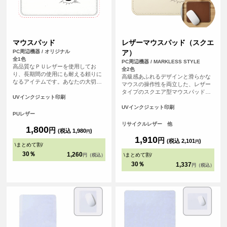
マウスパッド
レザーマウスパッド（スクエ
PC周辺機器 / オリジナル
ア）
全1色
PC周辺機器 / MARKLESS STYLE
高品質なＰＵレザーを使用してお
全2色
り、長期間の使用にも耐える頼りに
高級感あふれるデザインと滑らかな
なるアイテムです。あなたの大切な
マウスの操作性を両立した、レザー
思い出の写真やイラストをデザイン
タイプのスクエア型マウスパッドで
することで、パソコン周りが一気に
UVインクジェット印刷
す。<br>革製品を製造する際にでる
華やかになります。
革くずを繊維状に加工し、樹脂と混
UVインクジェット印刷
PUレザー
ぜてシート状に再加工したリサイク
ルレザー素材を使用しています。
リサイクルレザー 他
1,800
円
<br>オフィス用のノベルティや、記
(税込 1,980
)
円
念品としてもおすすめのアイテムで
1,910
円
(税込 2,101
)
円
\
まとめて割
/
す。
30％
1,260
\
まとめて割
/
円（税込）
30％
1,337
円（税込）