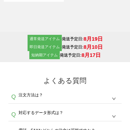
8月19日
発送予定日:
通常発送アイテム
8月10日
発送予定日:
即日発送アイテム
8月17日
発送予定日:
短納期アイテム
よくある質問
注文方法は？
Q
オンデマンドサービスでは、サイトからの受注
A
対応するデータ形式は？
Q
生産にて承っております。デザインツールから
デザインの作成から決済まで完了できます。
デザインツールで対応している画像アップロー
30枚以上やシルク印刷など、大口注文の場合
A