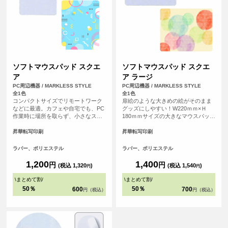
ソフトマウスパッド スクエ
ソフトマウスパッド スクエ
ア
ア ラージ
PC周辺機器 / MARKLESS STYLE
PC周辺機器 / MARKLESS STYLE
全1色
全1色
コンパクトサイズでリモートワーク
扉絵のような大きめの絵がそのまま
などに最適。カフェや自宅でも、PC
グッズにしやすい！W220ｍｍ×Ｈ
作業時に場所を取らず、小さなスペ
180ｍｍサイズの大きなマウスパッド
ースで使えるソフトタイプのマウス
です。デスクトップPCなど大きめの
パッドです。
パソコンにもゆったり使えるサイズ
昇華転写印刷
昇華転写印刷
感で、デザインも大きくプリントす
ることができます。
ラバー、ポリエステル
ラバー、ポリエステル
1,200
1,400
円
円
(税込 1,320
)
(税込 1,540
)
円
円
\
まとめて割
/
\
まとめて割
/
50％
50％
600
700
円（税込）
円（税込）