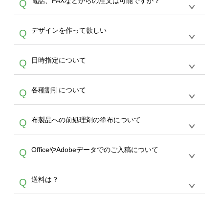
電話、FAXなどからの注文は可能ですか？
Q
ドできるデータ形式は、JPG / PNG / AI / PSD /
は、サポートが担当する
エコバッグコンシェル
PDF 形式になります。データの最大サイズ
や
タンブラーコンシェル
をご利用ください。製
オンデマンドサービスでは、サイトからのご注
は、20MBです。デジカメやスマホで撮影した
作する数量が多ければ多いほど、オンデマンド
A
デザインを作って欲しい
Q
文のみ受け付けております。30個以上のご製
写真などもアップロード可能です。使用できな
サービスよりも低価格で製作することが可能で
作をお考えの方は、サポートが担当する
エコバ
い画像はエラーになります。（※ Illustratorか
す。
うまくデザインができない。印刷するデザイン
ッグコンシェル
や
タンブラーコンシェル
サービ
らの直接入稿には対応していません。AIで保存
A
日時指定について
Q
を作って欲しい。などの場合は、製作数量が
スをご利用頂ければ、電話やFAX、メールなど
し、デザインツールからアップロードして下さ
30個以上であれば、サポート担当が、デザイ
でご注文が可能です。
い）
恐れ入りますが、日時指定は承っておりませ
ン作成のお手伝いをすることが可能です。
エコ
A
各種割引について
Q
ん。発送後18時以降に配送業者・伝票番号を
バッグコンシェル
や
タンブラーコンシェル
サー
メールでお知らせいたしますので、直接配送業
ビスをご利用ください。(※ 30個以下の場合
【まとめて割】5枚以上でご注文枚数に応じて
者にご連絡いただき調整をお願い致します。
は、デザインツールをご利用ください)
A
布製品への前処理剤の塗布について
Q
カート内で自動的に割引(最大50%)が適用され
ます。 【付与ポイント】購入金額の1％が1ポ
【濃色インクジェット印刷による仕上がりの注
イントとして付与され、次回ご注文時に1ポイ
A
OfficeやAdobeデータでのご入稿について
Q
意点（前処理剤）】カラー生地（Tシャツのホ
ント＝1円としてお使いいただけます。ポイン
ワイト、トートバッグのナチュラル、ホワイト
トは発送完了の翌日に付与され、次回ご注文時
各種形式のデータを直接ご入稿することは出来
以外）のプリントは、濃色インクジェット印刷
からご利用頂けます。ポイントの有効期限は一
A
送料は？
Q
ません。いずれのデータも該当デザインのみ画
といって、プリントを定着させるための処理剤
年間です。【会員ランク】過去10カ月のご注
像(JPEG,PNG,GIF,PDF)に変換、またはAdobe
を塗布しており、短納期・低価格で商品をお届
文回数により会員ランク割引(最大5%)が適用
全国一律290円(税抜)です。また4,000円(税抜)
データ(AI,PSD)で保存して頂き、デザインツー
けするため、処理剤は塗布されたままの状態で
されます。※ログインしてからご注文頂いたも
A
以上のご注文で送料無料とさせて頂いておりま
ル上にアップロードをお願い致します。
出荷を行っております。処理剤自体は人体に無
のに限ります。(同じメールアドレスでご注文