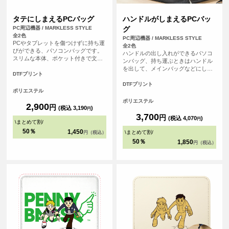
タテにしまえるPCバッグ
ハンドルがしまえるPCバッ
PC周辺機器 / MARKLESS STYLE
グ
全2色
PC周辺機器 / MARKLESS STYLE
PCやタブレットを傷つけずに持ち運
全2色
びができる、パソコンバッグです。
ハンドルの出し入れができるパソコ
スリムな本体、ポケット付きで文房
ンバッグ、持ち運ぶときはハンドル
具などの小物も入れることができま
を出して、メインバッグなどにしま
す。
DTFプリント
うときにはハンドルを収納すること
ができます。うれしい複数の外ポケ
DTFプリント
ポリエステル
ット付きでメインバッグとしても使
用が可能です。
ポリエステル
2,900
円
(税込 3,190
)
円
3,700
円
(税込 4,070
)
円
\
まとめて割
/
50％
1,450
\
まとめて割
/
円（税込）
50％
1,850
円（税込）