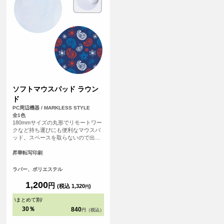
ソフトマウスパッド ラウン
ド
PC周辺機器 / MARKLESS STYLE
全1色
180mmサイズの丸形でリモートワー
クなど持ち運びにも便利なマウスパ
ッド。スペースを取らないので出先
でも邪魔にならずお使いいただけま
す。
昇華転写印刷
ラバー、ポリエステル
1,200
円
(税込 1,320
)
円
\
まとめて割
/
30％
840
円（税込）