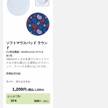
ソフトマウスパッド ラウン
ド
PC周辺機器 / MARKLESS STYLE
全1色
180mmサイズの丸形でリモートワー
クなど持ち運びにも便利なマウスパ
ッド。スペースを取らないので出先
でも邪魔にならずお使いいただけま
す。
昇華転写印刷
ラバー、ポリエステル
1,200
円
(税込 1,320
)
円
\
まとめて割
/
30％
840
円（税込）