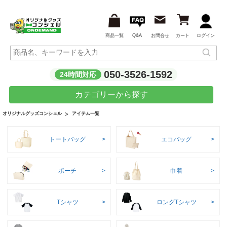
商品一覧
Q&A
お問合せ
カート
ログイン
050-3526-1592
24時間対応
カテゴリーから探す
アイテム一覧
オリジナルグッズコンシェル
トートバッグ
エコバッグ
ポーチ
巾着
Tシャツ
ロングTシャツ