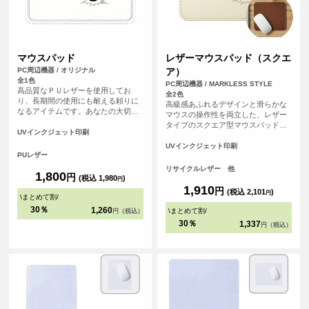
マウスパッド
レザーマウスパッド（スクエ
PC周辺機器 / オリジナル
ア）
全1色
PC周辺機器 / MARKLESS STYLE
高品質なＰＵレザーを使用してお
全2色
り、長期間の使用にも耐える頼りに
高級感あふれるデザインと滑らかな
なるアイテムです。あなたの大切な
マウスの操作性を両立した、レザー
思い出の写真やイラストをデザイン
タイプのスクエア型マウスパッドで
することで、パソコン周りが一気に
UVインクジェット印刷
す。<br>革製品を製造する際にでる
華やかになります。
革くずを繊維状に加工し、樹脂と混
UVインクジェット印刷
PUレザー
ぜてシート状に再加工したリサイク
ルレザー素材を使用しています。
リサイクルレザー 他
1,800
円
<br>オフィス用のノベルティや、記
(税込 1,980
)
円
念品としてもおすすめのアイテムで
1,910
円
(税込 2,101
)
円
\
まとめて割
/
す。
30％
1,260
\
まとめて割
/
円（税込）
30％
1,337
円（税込）