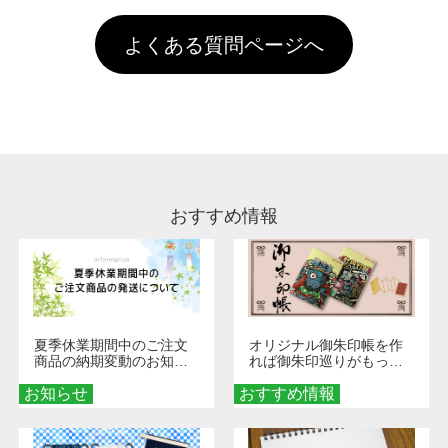
す。「まとめて割」「ポイント」「ランク割
害な性質で、水洗いで落とすことが可能です。
頂いても、ログインがされていなければ、ラン
引」などによるお値引きで4,000円未満になる
お手数ですが、お客様ご自身にて着用前に落と
クにカウントがされません。
よくある質問ページへ
場合は送料がかかりますので、ご注意くださ
していただけますようお願いいたします。※1
い。
通常注文・直送機能でのご注文に関わらず、前
処理剤が残った状態でお届けとなる場合がござ
います。※2 濃色は淡色に比べ処理剤が目立ち
やすく、1回の水洗いでは落ちない場合があり
ます、徐々に軽減されますのでどうかご安心く
ださい。
おすすめ情報
夏季休業期間中のご注文
オリジナル御朱印帳を作
商品の納期変動のお知ら
れば御朱印巡りがもっと
せ
楽しくなる！1冊からオー
お知らせ
おすすめ情報
ダーメイドする魅力と選
び方