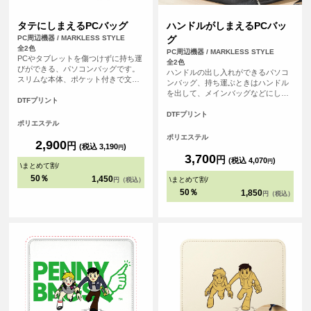
タテにしまえるPCバッグ
ハンドルがしまえるPCバッ
PC周辺機器 / MARKLESS STYLE
グ
全2色
PC周辺機器 / MARKLESS STYLE
PCやタブレットを傷つけずに持ち運
全2色
びができる、パソコンバッグです。
ハンドルの出し入れができるパソコ
スリムな本体、ポケット付きで文房
ンバッグ、持ち運ぶときはハンドル
具などの小物も入れることができま
を出して、メインバッグなどにしま
す。
DTFプリント
うときにはハンドルを収納すること
ができます。うれしい複数の外ポケ
DTFプリント
ポリエステル
ット付きでメインバッグとしても使
用が可能です。
ポリエステル
2,900
円
(税込 3,190
)
円
3,700
円
(税込 4,070
)
円
\
まとめて割
/
50％
1,450
\
まとめて割
/
円（税込）
50％
1,850
円（税込）