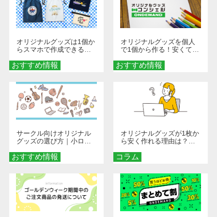
オリジナルグッズは1個か
オリジナルグッズを個人
らスマホで作成できる！
で1個から作る！安くて簡
旅行や遠征がもっと楽し
単なオンデマンド制作の
おすすめ情報
くなる巾着＆ポーチ活用
おすすめ情報
秘訣
術
サークル向けオリジナル
オリジナルグッズが1枚か
グッズの選び方｜小ロッ
ら安く作れる理由は？オ
ト・低予算で団結力を高
ンデマンド印刷の仕組み
おすすめ情報
める秘訣
コラム
とメリットを解説