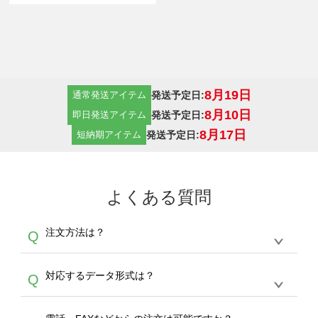
8月19日
発送予定日:
通常発送アイテム
8月10日
発送予定日:
即日発送アイテム
8月17日
発送予定日:
短納期アイテム
よくある質問
注文方法は？
Q
オンデマンドサービスでは、サイトからの受注
A
対応するデータ形式は？
Q
生産にて承っております。デザインツールから
デザインの作成から決済まで完了できます。
デザインツールで対応している画像アップロー
30枚以上やシルク印刷など、大口注文の場合
A