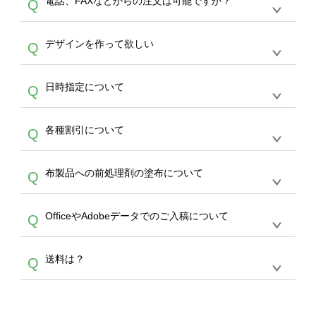
電話、FAXなどからの注文は可能ですか？
Q
ドできるデータ形式は、JPG / PNG / AI / PSD /
は、サポートが担当する
エコバッグコンシェル
PDF 形式になります。データの最大サイズ
や
タンブラーコンシェル
をご利用ください。製
オンデマンドサービスでは、サイトからのご注
は、20MBです。デジカメやスマホで撮影した
作する数量が多ければ多いほど、オンデマンド
A
デザインを作って欲しい
Q
文のみ受け付けております。30個以上のご製
写真などもアップロード可能です。使用できな
サービスよりも低価格で製作することが可能で
作をお考えの方は、サポートが担当する
エコバ
い画像はエラーになります。（※ Illustratorか
す。
うまくデザインができない。印刷するデザイン
ッグコンシェル
や
タンブラーコンシェル
サービ
らの直接入稿には対応していません。AIで保存
A
日時指定について
Q
を作って欲しい。などの場合は、製作数量が
スをご利用頂ければ、電話やFAX、メールなど
し、デザインツールからアップロードして下さ
30個以上であれば、サポート担当が、デザイ
でご注文が可能です。
い）
恐れ入りますが、日時指定は承っておりませ
ン作成のお手伝いをすることが可能です。
エコ
A
各種割引について
Q
ん。発送後18時以降に配送業者・伝票番号を
バッグコンシェル
や
タンブラーコンシェル
サー
メールでお知らせいたしますので、直接配送業
ビスをご利用ください。(※ 30個以下の場合
【まとめて割】5枚以上でご注文枚数に応じて
者にご連絡いただき調整をお願い致します。
は、デザインツールをご利用ください)
A
布製品への前処理剤の塗布について
Q
カート内で自動的に割引(最大50%)が適用され
ます。 【付与ポイント】購入金額の1％が1ポ
【濃色インクジェット印刷による仕上がりの注
イントとして付与され、次回ご注文時に1ポイ
A
OfficeやAdobeデータでのご入稿について
Q
意点（前処理剤）】カラー生地（Tシャツのホ
ント＝1円としてお使いいただけます。ポイン
ワイト、トートバッグのナチュラル、ホワイト
トは発送完了の翌日に付与され、次回ご注文時
各種形式のデータを直接ご入稿することは出来
以外）のプリントは、濃色インクジェット印刷
からご利用頂けます。ポイントの有効期限は一
A
送料は？
Q
ません。いずれのデータも該当デザインのみ画
といって、プリントを定着させるための処理剤
年間です。【会員ランク】過去10カ月のご注
像(JPEG,PNG,GIF,PDF)に変換、またはAdobe
を塗布しており、短納期・低価格で商品をお届
文回数により会員ランク割引(最大5%)が適用
全国一律290円(税抜)です。また4,000円(税抜)
データ(AI,PSD)で保存して頂き、デザインツー
けするため、処理剤は塗布されたままの状態で
されます。※ログインしてからご注文頂いたも
A
以上のご注文で送料無料とさせて頂いておりま
ル上にアップロードをお願い致します。
出荷を行っております。処理剤自体は人体に無
のに限ります。(同じメールアドレスでご注文