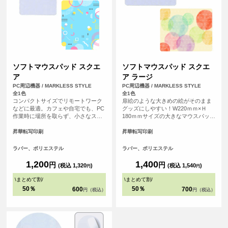
ソフトマウスパッド スクエ
ソフトマウスパッド スクエ
ア
ア ラージ
PC周辺機器 / MARKLESS STYLE
PC周辺機器 / MARKLESS STYLE
全1色
全1色
コンパクトサイズでリモートワーク
扉絵のような大きめの絵がそのまま
などに最適。カフェや自宅でも、PC
グッズにしやすい！W220ｍｍ×Ｈ
作業時に場所を取らず、小さなスペ
180ｍｍサイズの大きなマウスパッド
ースで使えるソフトタイプのマウス
です。デスクトップPCなど大きめの
パッドです。
パソコンにもゆったり使えるサイズ
昇華転写印刷
昇華転写印刷
感で、デザインも大きくプリントす
ることができます。
ラバー、ポリエステル
ラバー、ポリエステル
1,200
1,400
円
円
(税込 1,320
)
(税込 1,540
)
円
円
\
まとめて割
/
\
まとめて割
/
50％
50％
600
700
円（税込）
円（税込）