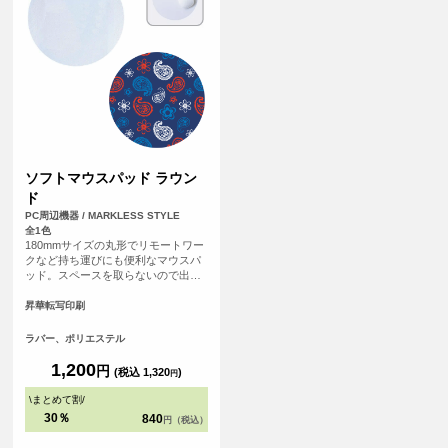
ソフトマウスパッド ラウン
ド
PC周辺機器 / MARKLESS STYLE
全1色
180mmサイズの丸形でリモートワー
クなど持ち運びにも便利なマウスパ
ッド。スペースを取らないので出先
でも邪魔にならずお使いいただけま
す。
昇華転写印刷
ラバー、ポリエステル
1,200
円
(税込 1,320
)
円
\
まとめて割
/
30％
840
円（税込）