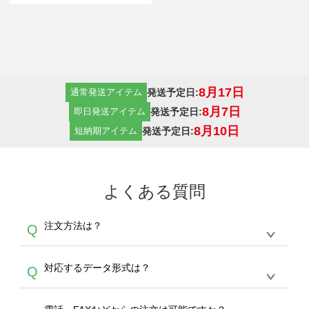
8月17日
発送予定日:
通常発送アイテム
8月7日
発送予定日:
即日発送アイテム
8月10日
発送予定日:
短納期アイテム
よくある質問
注文方法は？
Q
オンデマンドサービスでは、サイトからの受注
A
対応するデータ形式は？
Q
生産にて承っております。デザインツールから
デザインの作成から決済まで完了できます。
デザインツールで対応している画像アップロー
30枚以上やシルク印刷など、大口注文の場合
A