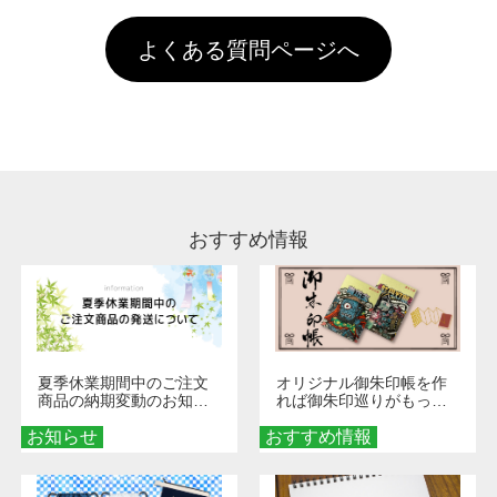
す。「まとめて割」「ポイント」「ランク割
害な性質で、水洗いで落とすことが可能です。
頂いても、ログインがされていなければ、ラン
引」などによるお値引きで4,000円未満になる
お手数ですが、お客様ご自身にて着用前に落と
クにカウントがされません。
よくある質問ページへ
場合は送料がかかりますので、ご注意くださ
していただけますようお願いいたします。※1
い。
通常注文・直送機能でのご注文に関わらず、前
処理剤が残った状態でお届けとなる場合がござ
います。※2 濃色は淡色に比べ処理剤が目立ち
やすく、1回の水洗いでは落ちない場合があり
ます、徐々に軽減されますのでどうかご安心く
ださい。
おすすめ情報
夏季休業期間中のご注文
オリジナル御朱印帳を作
商品の納期変動のお知ら
れば御朱印巡りがもっと
せ
楽しくなる！1冊からオー
お知らせ
おすすめ情報
ダーメイドする魅力と選
び方