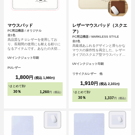
マウスパッド
レザーマウスパッド（スクエ
PC周辺機器 / オリジナル
ア）
全1色
PC周辺機器 / MARKLESS STYLE
高品質なＰＵレザーを使用してお
全2色
り、長期間の使用にも耐える頼りに
高級感あふれるデザインと滑らかな
なるアイテムです。あなたの大切な
マウスの操作性を両立した、レザー
思い出の写真やイラストをデザイン
タイプのスクエア型マウスパッドで
することで、パソコン周りが一気に
UVインクジェット印刷
す。<br>革製品を製造する際にでる
華やかになります。
革くずを繊維状に加工し、樹脂と混
UVインクジェット印刷
PUレザー
ぜてシート状に再加工したリサイク
ルレザー素材を使用しています。
リサイクルレザー 他
1,800
円
<br>オフィス用のノベルティや、記
(税込 1,980
)
円
念品としてもおすすめのアイテムで
1,910
円
(税込 2,101
)
円
\
まとめて割
/
す。
30％
1,260
\
まとめて割
/
円（税込）
30％
1,337
円（税込）