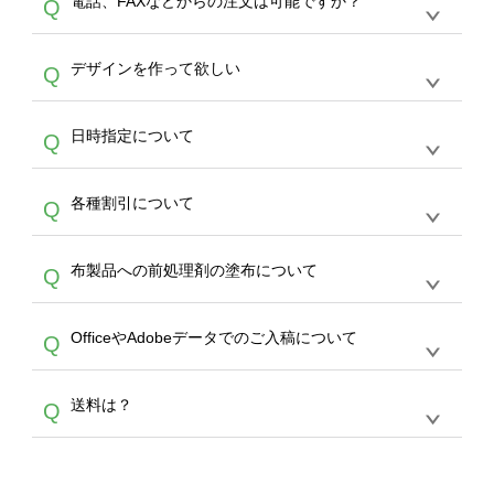
電話、FAXなどからの注文は可能ですか？
Q
ドできるデータ形式は、JPG / PNG / AI / PSD /
は、サポートが担当する
エコバッグコンシェル
PDF 形式になります。データの最大サイズ
や
タンブラーコンシェル
をご利用ください。製
オンデマンドサービスでは、サイトからのご注
は、20MBです。デジカメやスマホで撮影した
作する数量が多ければ多いほど、オンデマンド
A
デザインを作って欲しい
Q
文のみ受け付けております。30個以上のご製
写真などもアップロード可能です。使用できな
サービスよりも低価格で製作することが可能で
作をお考えの方は、サポートが担当する
エコバ
い画像はエラーになります。（※ Illustratorか
す。
うまくデザインができない。印刷するデザイン
ッグコンシェル
や
タンブラーコンシェル
サービ
らの直接入稿には対応していません。AIで保存
A
日時指定について
Q
を作って欲しい。などの場合は、製作数量が
スをご利用頂ければ、電話やFAX、メールなど
し、デザインツールからアップロードして下さ
30個以上であれば、サポート担当が、デザイ
でご注文が可能です。
い）
恐れ入りますが、日時指定は承っておりませ
ン作成のお手伝いをすることが可能です。
エコ
A
各種割引について
Q
ん。発送後18時以降に配送業者・伝票番号を
バッグコンシェル
や
タンブラーコンシェル
サー
メールでお知らせいたしますので、直接配送業
ビスをご利用ください。(※ 30個以下の場合
【まとめて割】5枚以上でご注文枚数に応じて
者にご連絡いただき調整をお願い致します。
は、デザインツールをご利用ください)
A
布製品への前処理剤の塗布について
Q
カート内で自動的に割引(最大50%)が適用され
ます。 【付与ポイント】購入金額の1％が1ポ
【濃色インクジェット印刷による仕上がりの注
イントとして付与され、次回ご注文時に1ポイ
A
OfficeやAdobeデータでのご入稿について
Q
意点（前処理剤）】カラー生地（Tシャツのホ
ント＝1円としてお使いいただけます。ポイン
ワイト、トートバッグのナチュラル、ホワイト
トは発送完了の翌日に付与され、次回ご注文時
各種形式のデータを直接ご入稿することは出来
以外）のプリントは、濃色インクジェット印刷
からご利用頂けます。ポイントの有効期限は一
A
送料は？
Q
ません。いずれのデータも該当デザインのみ画
といって、プリントを定着させるための処理剤
年間です。【会員ランク】過去10カ月のご注
像(JPEG,PNG,GIF,PDF)に変換、またはAdobe
を塗布しており、短納期・低価格で商品をお届
文回数により会員ランク割引(最大5%)が適用
全国一律290円(税抜)です。また4,000円(税抜)
データ(AI,PSD)で保存して頂き、デザインツー
けするため、処理剤は塗布されたままの状態で
されます。※ログインしてからご注文頂いたも
A
以上のご注文で送料無料とさせて頂いておりま
ル上にアップロードをお願い致します。
出荷を行っております。処理剤自体は人体に無
のに限ります。(同じメールアドレスでご注文