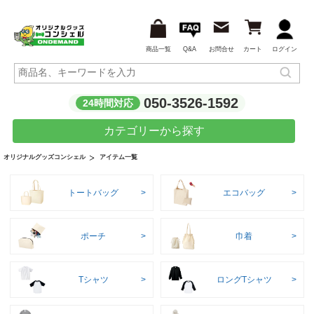
商品一覧
Q&A
お問合せ
カート
ログイン
050-3526-1592
24時間対応
カテゴリーから探す
アイテム一覧
オリジナルグッズコンシェル
トートバッグ
エコバッグ
ポーチ
巾着
Tシャツ
ロングTシャツ