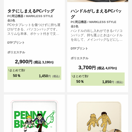
タテにしまえるPCバッグ
ハンドルがしまえるPCバッ
PC周辺機器 / MARKLESS STYLE
グ
全2色
PC周辺機器 / MARKLESS STYLE
PCやタブレットを傷つけずに持ち運
全2色
びができる、パソコンバッグです。
ハンドルの出し入れができるパソコ
スリムな本体、ポケット付きで文房
ンバッグ、持ち運ぶときはハンドル
具などの小物も入れることができま
を出して、メインバッグなどにしま
す。
DTFプリント
うときにはハンドルを収納すること
ができます。うれしい複数の外ポケ
DTFプリント
ポリエステル
ット付きでメインバッグとしても使
用が可能です。
ポリエステル
2,900
円
(税込 3,190
)
円
3,700
円
(税込 4,070
)
円
\
まとめて割
/
50％
1,450
\
まとめて割
/
円（税込）
50％
1,850
円（税込）