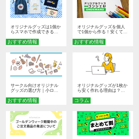
オリジナルグッズは1個か
オリジナルグッズを個人
らスマホで作成できる！
で1個から作る！安くて簡
旅行や遠征がもっと楽し
単なオンデマンド制作の
おすすめ情報
くなる巾着＆ポーチ活用
おすすめ情報
秘訣
術
サークル向けオリジナル
オリジナルグッズが1枚か
グッズの選び方｜小ロッ
ら安く作れる理由は？オ
ト・低予算で団結力を高
ンデマンド印刷の仕組み
おすすめ情報
める秘訣
コラム
とメリットを解説