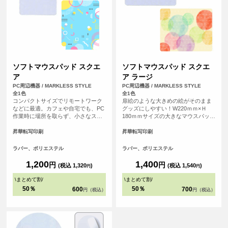
ソフトマウスパッド スクエ
ソフトマウスパッド スクエ
ア
ア ラージ
PC周辺機器 / MARKLESS STYLE
PC周辺機器 / MARKLESS STYLE
全1色
全1色
コンパクトサイズでリモートワーク
扉絵のような大きめの絵がそのまま
などに最適。カフェや自宅でも、PC
グッズにしやすい！W220ｍｍ×Ｈ
作業時に場所を取らず、小さなスペ
180ｍｍサイズの大きなマウスパッド
ースで使えるソフトタイプのマウス
です。デスクトップPCなど大きめの
パッドです。
パソコンにもゆったり使えるサイズ
昇華転写印刷
昇華転写印刷
感で、デザインも大きくプリントす
ることができます。
ラバー、ポリエステル
ラバー、ポリエステル
1,200
1,400
円
円
(税込 1,320
)
(税込 1,540
)
円
円
\
まとめて割
/
\
まとめて割
/
50％
50％
600
700
円（税込）
円（税込）