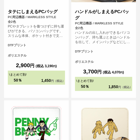
タテにしまえるPCバッグ
ハンドルがしまえるPCバッ
PC周辺機器 / MARKLESS STYLE
グ
全2色
PC周辺機器 / MARKLESS STYLE
PCやタブレットを傷つけずに持ち運
全2色
びができる、パソコンバッグです。
ハンドルの出し入れができるパソコ
スリムな本体、ポケット付きで文房
ンバッグ、持ち運ぶときはハンドル
具などの小物も入れることができま
を出して、メインバッグなどにしま
す。
DTFプリント
うときにはハンドルを収納すること
ができます。うれしい複数の外ポケ
DTFプリント
ポリエステル
ット付きでメインバッグとしても使
用が可能です。
ポリエステル
2,900
円
(税込 3,190
)
円
3,700
円
(税込 4,070
)
円
\
まとめて割
/
50％
1,450
\
まとめて割
/
円（税込）
50％
1,850
円（税込）