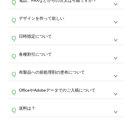
電話、FAXなどからの注文は可能ですか？
Q
ドできるデータ形式は、JPG / PNG / AI / PSD /
は、サポートが担当する
エコバッグコンシェル
PDF 形式になります。データの最大サイズ
や
タンブラーコンシェル
をご利用ください。製
オンデマンドサービスでは、サイトからのご注
は、20MBです。デジカメやスマホで撮影した
作する数量が多ければ多いほど、オンデマンド
A
デザインを作って欲しい
Q
文のみ受け付けております。30個以上のご製
写真などもアップロード可能です。使用できな
サービスよりも低価格で製作することが可能で
作をお考えの方は、サポートが担当する
エコバ
い画像はエラーになります。（※ Illustratorか
す。
うまくデザインができない。印刷するデザイン
ッグコンシェル
や
タンブラーコンシェル
サービ
らの直接入稿には対応していません。AIで保存
A
日時指定について
Q
を作って欲しい。などの場合は、製作数量が
スをご利用頂ければ、電話やFAX、メールなど
し、デザインツールからアップロードして下さ
30個以上であれば、サポート担当が、デザイ
でご注文が可能です。
い）
恐れ入りますが、日時指定は承っておりませ
ン作成のお手伝いをすることが可能です。
エコ
A
各種割引について
Q
ん。発送後18時以降に配送業者・伝票番号を
バッグコンシェル
や
タンブラーコンシェル
サー
メールでお知らせいたしますので、直接配送業
ビスをご利用ください。(※ 30個以下の場合
【まとめて割】5枚以上でご注文枚数に応じて
者にご連絡いただき調整をお願い致します。
は、デザインツールをご利用ください)
A
布製品への前処理剤の塗布について
Q
カート内で自動的に割引(最大50%)が適用され
ます。 【付与ポイント】購入金額の1％が1ポ
【濃色インクジェット印刷による仕上がりの注
イントとして付与され、次回ご注文時に1ポイ
A
OfficeやAdobeデータでのご入稿について
Q
意点（前処理剤）】カラー生地（Tシャツのホ
ント＝1円としてお使いいただけます。ポイン
ワイト、トートバッグのナチュラル、ホワイト
トは発送完了の翌日に付与され、次回ご注文時
各種形式のデータを直接ご入稿することは出来
以外）のプリントは、濃色インクジェット印刷
からご利用頂けます。ポイントの有効期限は一
A
送料は？
Q
ません。いずれのデータも該当デザインのみ画
といって、プリントを定着させるための処理剤
年間です。【会員ランク】過去10カ月のご注
像(JPEG,PNG,GIF,PDF)に変換、またはAdobe
を塗布しており、短納期・低価格で商品をお届
文回数により会員ランク割引(最大5%)が適用
全国一律290円(税抜)です。また4,000円(税抜)
データ(AI,PSD)で保存して頂き、デザインツー
けするため、処理剤は塗布されたままの状態で
されます。※ログインしてからご注文頂いたも
A
以上のご注文で送料無料とさせて頂いておりま
ル上にアップロードをお願い致します。
出荷を行っております。処理剤自体は人体に無
のに限ります。(同じメールアドレスでご注文