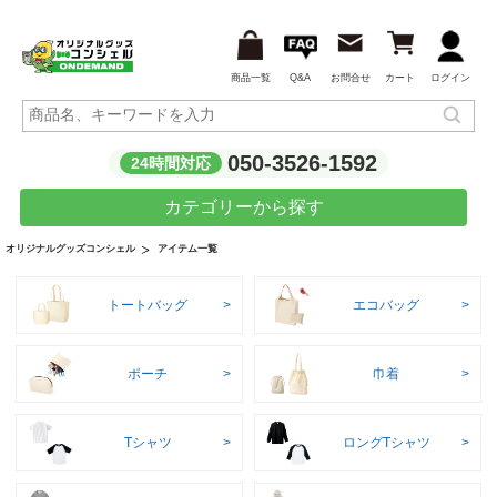
商品一覧
Q&A
お問合せ
カート
ログイン
050-3526-1592
24時間対応
カテゴリーから探す
アイテム一覧
オリジナルグッズコンシェル
トートバッグ
エコバッグ
ポーチ
巾着
Tシャツ
ロングTシャツ