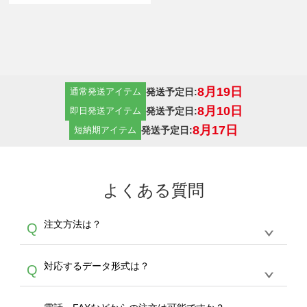
8月19日
発送予定日:
通常発送アイテム
8月10日
発送予定日:
即日発送アイテム
8月17日
発送予定日:
短納期アイテム
よくある質問
注文方法は？
Q
オンデマンドサービスでは、サイトからの受注
A
対応するデータ形式は？
Q
生産にて承っております。デザインツールから
デザインの作成から決済まで完了できます。
デザインツールで対応している画像アップロー
30枚以上やシルク印刷など、大口注文の場合
A