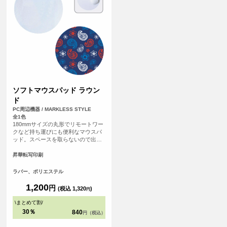
ソフトマウスパッド ラウン
ド
PC周辺機器 / MARKLESS STYLE
全1色
180mmサイズの丸形でリモートワー
クなど持ち運びにも便利なマウスパ
ッド。スペースを取らないので出先
でも邪魔にならずお使いいただけま
す。
昇華転写印刷
ラバー、ポリエステル
1,200
円
(税込 1,320
)
円
\
まとめて割
/
30％
840
円（税込）