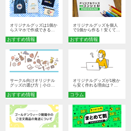
オリジナルグッズは1個か
オリジナルグッズを個人
らスマホで作成できる！
で1個から作る！安くて簡
旅行や遠征がもっと楽し
単なオンデマンド制作の
おすすめ情報
くなる巾着＆ポーチ活用
おすすめ情報
秘訣
術
サークル向けオリジナル
オリジナルグッズが1枚か
グッズの選び方｜小ロッ
ら安く作れる理由は？オ
ト・低予算で団結力を高
ンデマンド印刷の仕組み
おすすめ情報
める秘訣
コラム
とメリットを解説