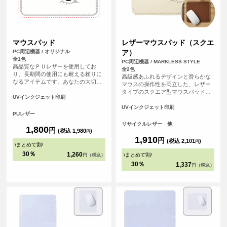
マウスパッド
レザーマウスパッド（スクエ
PC周辺機器 / オリジナル
ア）
全1色
PC周辺機器 / MARKLESS STYLE
高品質なＰＵレザーを使用してお
全2色
り、長期間の使用にも耐える頼りに
高級感あふれるデザインと滑らかな
なるアイテムです。あなたの大切な
マウスの操作性を両立した、レザー
思い出の写真やイラストをデザイン
タイプのスクエア型マウスパッドで
することで、パソコン周りが一気に
UVインクジェット印刷
す。<br>革製品を製造する際にでる
華やかになります。
革くずを繊維状に加工し、樹脂と混
UVインクジェット印刷
PUレザー
ぜてシート状に再加工したリサイク
ルレザー素材を使用しています。
リサイクルレザー 他
1,800
円
<br>オフィス用のノベルティや、記
(税込 1,980
)
円
念品としてもおすすめのアイテムで
1,910
円
(税込 2,101
)
円
\
まとめて割
/
す。
30％
1,260
\
まとめて割
/
円（税込）
30％
1,337
円（税込）