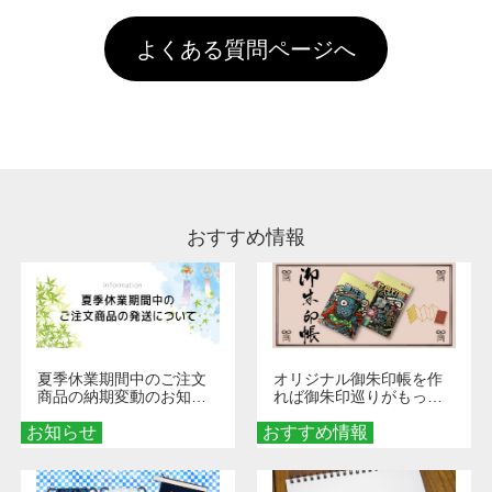
す。「まとめて割」「ポイント」「ランク割
害な性質で、水洗いで落とすことが可能です。
頂いても、ログインがされていなければ、ラン
引」などによるお値引きで4,000円未満になる
お手数ですが、お客様ご自身にて着用前に落と
クにカウントがされません。
よくある質問ページへ
場合は送料がかかりますので、ご注意くださ
していただけますようお願いいたします。※1
い。
通常注文・直送機能でのご注文に関わらず、前
処理剤が残った状態でお届けとなる場合がござ
います。※2 濃色は淡色に比べ処理剤が目立ち
やすく、1回の水洗いでは落ちない場合があり
ます、徐々に軽減されますのでどうかご安心く
ださい。
おすすめ情報
夏季休業期間中のご注文
オリジナル御朱印帳を作
商品の納期変動のお知ら
れば御朱印巡りがもっと
せ
楽しくなる！1冊からオー
お知らせ
おすすめ情報
ダーメイドする魅力と選
び方