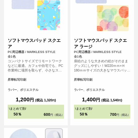
ソフトマウスパッド スクエ
ソフトマウスパッド スクエ
ア
ア ラージ
PC周辺機器 / MARKLESS STYLE
PC周辺機器 / MARKLESS STYLE
全1色
全1色
コンパクトサイズでリモートワーク
扉絵のような大きめの絵がそのまま
などに最適。カフェや自宅でも、PC
グッズにしやすい！W220ｍｍ×Ｈ
作業時に場所を取らず、小さなスペ
180ｍｍサイズの大きなマウスパッド
ースで使えるソフトタイプのマウス
です。デスクトップPCなど大きめの
パッドです。
パソコンにもゆったり使えるサイズ
昇華転写印刷
昇華転写印刷
感で、デザインも大きくプリントす
ることができます。
ラバー、ポリエステル
ラバー、ポリエステル
1,200
1,400
円
円
(税込 1,320
)
(税込 1,540
)
円
円
\
まとめて割
/
\
まとめて割
/
50％
50％
600
700
円（税込）
円（税込）