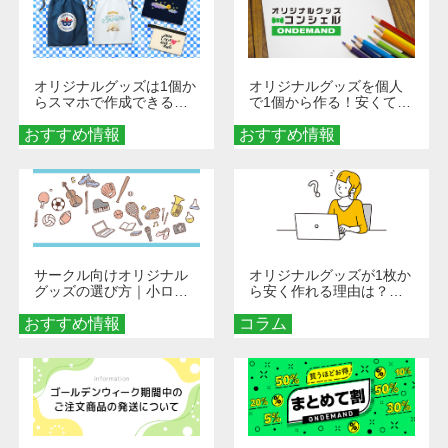
オリジナルグッズは1個か
オリジナルグッズを個人
らスマホで作成できる！
で1個から作る！安くて簡
旅行や遠征がもっと楽し
単なオンデマンド制作の
おすすめ情報
くなる巾着＆ポーチ活用
おすすめ情報
秘訣
術
サークル向けオリジナル
オリジナルグッズが1枚か
グッズの選び方｜小ロッ
ら安く作れる理由は？オ
ト・低予算で団結力を高
ンデマンド印刷の仕組み
おすすめ情報
める秘訣
コラム
とメリットを解説