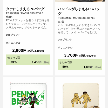
タテにしまえるPCバッグ
ハンドルがしまえるPCバッ
PC周辺機器 / MARKLESS STYLE
グ
全2色
PC周辺機器 / MARKLESS STYLE
PCやタブレットを傷つけずに持ち運
全2色
びができる、パソコンバッグです。
ハンドルの出し入れができるパソコ
スリムな本体、ポケット付きで文房
ンバッグ、持ち運ぶときはハンドル
具などの小物も入れることができま
を出して、メインバッグなどにしま
す。
DTFプリント
うときにはハンドルを収納すること
ができます。うれしい複数の外ポケ
DTFプリント
ポリエステル
ット付きでメインバッグとしても使
用が可能です。
ポリエステル
2,900
円
(税込 3,190
)
円
3,700
円
(税込 4,070
)
円
\
まとめて割
/
50％
1,450
\
まとめて割
/
円（税込）
50％
1,850
円（税込）