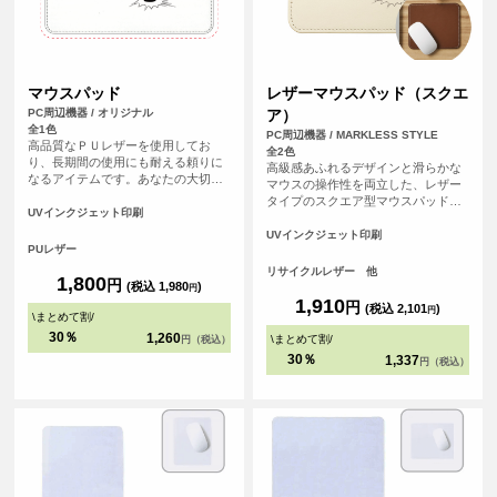
マウスパッド
レザーマウスパッド（スクエ
PC周辺機器 / オリジナル
ア）
全1色
PC周辺機器 / MARKLESS STYLE
高品質なＰＵレザーを使用してお
全2色
り、長期間の使用にも耐える頼りに
高級感あふれるデザインと滑らかな
なるアイテムです。あなたの大切な
マウスの操作性を両立した、レザー
思い出の写真やイラストをデザイン
タイプのスクエア型マウスパッドで
することで、パソコン周りが一気に
UVインクジェット印刷
す。<br>革製品を製造する際にでる
華やかになります。
革くずを繊維状に加工し、樹脂と混
UVインクジェット印刷
PUレザー
ぜてシート状に再加工したリサイク
ルレザー素材を使用しています。
リサイクルレザー 他
1,800
円
<br>オフィス用のノベルティや、記
(税込 1,980
)
円
念品としてもおすすめのアイテムで
1,910
円
(税込 2,101
)
円
\
まとめて割
/
す。
30％
1,260
\
まとめて割
/
円（税込）
30％
1,337
円（税込）