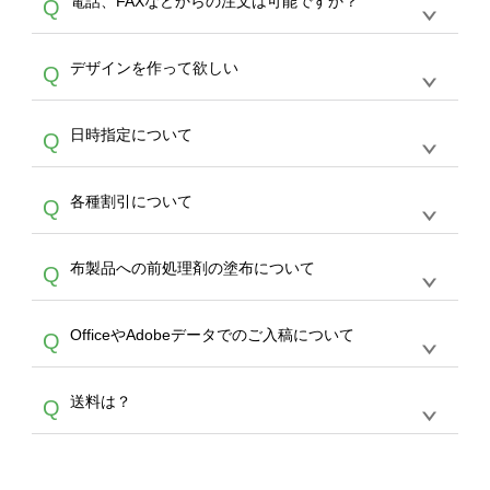
電話、FAXなどからの注文は可能ですか？
Q
ドできるデータ形式は、JPG / PNG / AI / PSD /
は、サポートが担当する
エコバッグコンシェル
PDF 形式になります。データの最大サイズ
や
タンブラーコンシェル
をご利用ください。製
オンデマンドサービスでは、サイトからのご注
は、20MBです。デジカメやスマホで撮影した
作する数量が多ければ多いほど、オンデマンド
A
デザインを作って欲しい
Q
文のみ受け付けております。30個以上のご製
写真などもアップロード可能です。使用できな
サービスよりも低価格で製作することが可能で
作をお考えの方は、サポートが担当する
エコバ
い画像はエラーになります。（※ Illustratorか
す。
うまくデザインができない。印刷するデザイン
ッグコンシェル
や
タンブラーコンシェル
サービ
らの直接入稿には対応していません。AIで保存
A
日時指定について
Q
を作って欲しい。などの場合は、製作数量が
スをご利用頂ければ、電話やFAX、メールなど
し、デザインツールからアップロードして下さ
30個以上であれば、サポート担当が、デザイ
でご注文が可能です。
い）
恐れ入りますが、日時指定は承っておりませ
ン作成のお手伝いをすることが可能です。
エコ
A
各種割引について
Q
ん。発送後18時以降に配送業者・伝票番号を
バッグコンシェル
や
タンブラーコンシェル
サー
メールでお知らせいたしますので、直接配送業
ビスをご利用ください。(※ 30個以下の場合
【まとめて割】5枚以上でご注文枚数に応じて
者にご連絡いただき調整をお願い致します。
は、デザインツールをご利用ください)
A
布製品への前処理剤の塗布について
Q
カート内で自動的に割引(最大50%)が適用され
ます。 【付与ポイント】購入金額の1％が1ポ
【濃色インクジェット印刷による仕上がりの注
イントとして付与され、次回ご注文時に1ポイ
A
OfficeやAdobeデータでのご入稿について
Q
意点（前処理剤）】カラー生地（Tシャツのホ
ント＝1円としてお使いいただけます。ポイン
ワイト、トートバッグのナチュラル、ホワイト
トは発送完了の翌日に付与され、次回ご注文時
各種形式のデータを直接ご入稿することは出来
以外）のプリントは、濃色インクジェット印刷
からご利用頂けます。ポイントの有効期限は一
A
送料は？
Q
ません。いずれのデータも該当デザインのみ画
といって、プリントを定着させるための処理剤
年間です。【会員ランク】過去10カ月のご注
像(JPEG,PNG,GIF,PDF)に変換、またはAdobe
を塗布しており、短納期・低価格で商品をお届
文回数により会員ランク割引(最大5%)が適用
全国一律290円(税抜)です。また4,000円(税抜)
データ(AI,PSD)で保存して頂き、デザインツー
けするため、処理剤は塗布されたままの状態で
されます。※ログインしてからご注文頂いたも
A
以上のご注文で送料無料とさせて頂いておりま
ル上にアップロードをお願い致します。
出荷を行っております。処理剤自体は人体に無
のに限ります。(同じメールアドレスでご注文