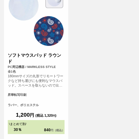
ソフトマウスパッド ラウン
ド
PC周辺機器 / MARKLESS STYLE
全1色
180mmサイズの丸形でリモートワー
クなど持ち運びにも便利なマウスパ
ッド。スペースを取らないので出先
でも邪魔にならずお使いいただけま
す。
昇華転写印刷
ラバー、ポリエステル
1,200
円
(税込 1,320
)
円
\
まとめて割
/
30％
840
円（税込）