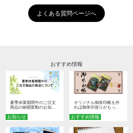
す。「まとめて割」「ポイント」「ランク割
害な性質で、水洗いで落とすことが可能です。
頂いても、ログインがされていなければ、ラン
引」などによるお値引きで4,000円未満になる
お手数ですが、お客様ご自身にて着用前に落と
クにカウントがされません。
よくある質問ページへ
場合は送料がかかりますので、ご注意くださ
していただけますようお願いいたします。※1
い。
通常注文・直送機能でのご注文に関わらず、前
処理剤が残った状態でお届けとなる場合がござ
います。※2 濃色は淡色に比べ処理剤が目立ち
やすく、1回の水洗いでは落ちない場合があり
ます、徐々に軽減されますのでどうかご安心く
ださい。
おすすめ情報
夏季休業期間中のご注文
オリジナル御朱印帳を作
商品の納期変動のお知ら
れば御朱印巡りがもっと
せ
楽しくなる！1冊からオー
お知らせ
おすすめ情報
ダーメイドする魅力と選
び方