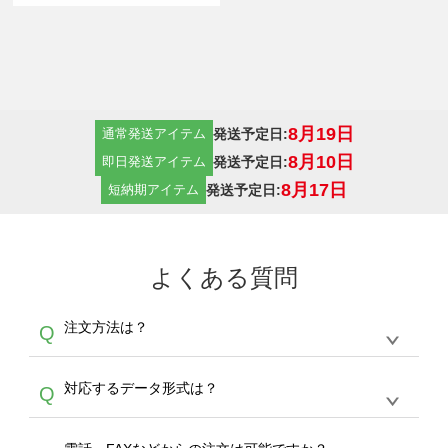
8月19日
発送予定日:
通常発送アイテム
8月10日
発送予定日:
即日発送アイテム
8月17日
発送予定日:
短納期アイテム
よくある質問
注文方法は？
Q
オンデマンドサービスでは、サイトからの受注
A
対応するデータ形式は？
Q
生産にて承っております。デザインツールから
デザインの作成から決済まで完了できます。
デザインツールで対応している画像アップロー
30枚以上やシルク印刷など、大口注文の場合
A