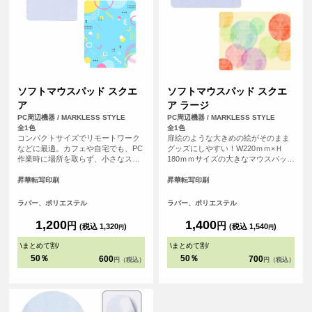
ソフトマウスパッド スクエ
ソフトマウスパッド スクエ
ア
ア ラージ
PC周辺機器 / MARKLESS STYLE
PC周辺機器 / MARKLESS STYLE
全1色
全1色
コンパクトサイズでリモートワーク
扉絵のような大きめの絵がそのまま
などに最適。カフェや自宅でも、PC
グッズにしやすい！W220ｍｍ×Ｈ
作業時に場所を取らず、小さなスペ
180ｍｍサイズの大きなマウスパッド
ースで使えるソフトタイプのマウス
です。デスクトップPCなど大きめの
パッドです。
パソコンにもゆったり使えるサイズ
昇華転写印刷
昇華転写印刷
感で、デザインも大きくプリントす
ることができます。
ラバー、ポリエステル
ラバー、ポリエステル
1,200
1,400
円
円
(税込 1,320
)
(税込 1,540
)
円
円
\
まとめて割
/
\
まとめて割
/
50％
50％
600
700
円（税込）
円（税込）