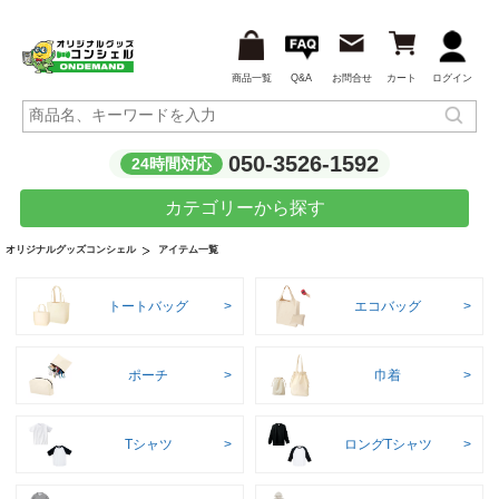
商品一覧
Q&A
お問合せ
カート
ログイン
050-3526-1592
24時間対応
カテゴリーから探す
アイテム一覧
オリジナルグッズコンシェル
トートバッグ
エコバッグ
ポーチ
巾着
Tシャツ
ロングTシャツ