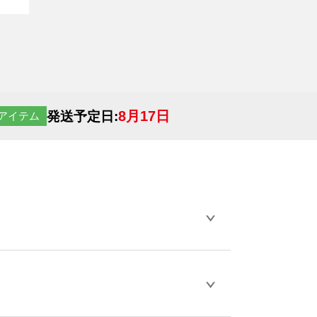
8月17日
発送予定日:
アイテム
らデザインの作成から決済まで完了できま
ェル
や
タンブラーコンシェル
をご利用くだ
とが可能です。