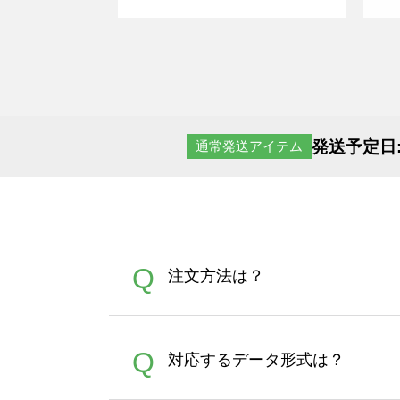
発送予定日
通常発送アイテム
Q
注文方法は？
オンデマンドサービスでは、
A
Q
対応するデータ形式は？
す。 30枚以上やシルク印刷
さい。製作する数量が多けれ