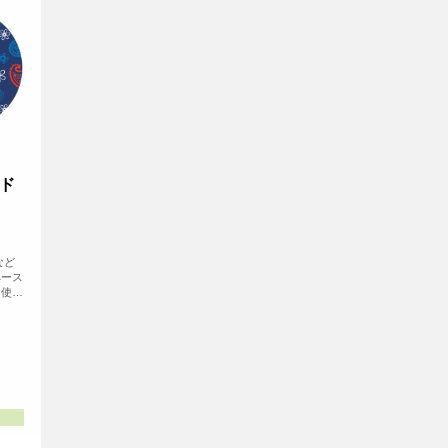
ド
など
ペース
お使い