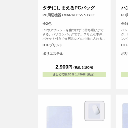
タテにしまえるPCバッグ
ハ
PC周辺機器 / MARKLESS STYLE
PC周
全2色
全2
PCやタブレットを傷つけずに持ち運びがで
ハン
きる、パソコンバッグです。スリムな本体、
グ、
ポケット付きで文房具などの小物も入れるこ
ンバ
とができます。
納す
DTFプリント
DT
ケッ
能で
ポリエステル
ポリ
2,900
円
(税込 3,190
)
円
まとめて割
:
50％
1,450
円（税込）