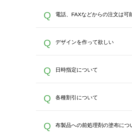
デザインツールで対応している画像ア
A
Q
電話、FAXなどからの注文は可
ズは、20MBです。デジカメ
Illustratorからの直
オンデマンドサービスでは、
A
Q
デザインを作って欲しい
バッグコンシェル
や
タンブラ
うまくデザインができない。
A
Q
日時指定について
ン作成のお手伝いをすること
合は、デザインツールをご利用
恐れ入りますが、日時指定は
A
Q
各種割引について
者にご連絡いただき調整をお
【まとめて割】5枚以上でご注
A
Q
布製品への前処理剤の塗布につ
ポイントとして付与され、次