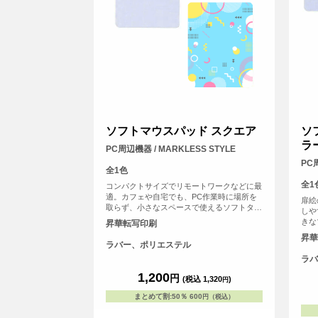
ソフトマウスパッド スクエア
ソ
ラ
PC周辺機器 / MARKLESS STYLE
PC周
全1色
全1
コンパクトサイズでリモートワークなどに最
適。カフェや自宅でも、PC作業時に場所を
扉絵
取らず、小さなスペースで使えるソフトタイ
しや
プのマウスパッドです。
きな
昇華転写印刷
ど大
昇華
ズ感
ラバー、ポリエステル
がで
ラバ
1,200
円
(税込 1,320
)
円
まとめて割
:
50％
600
円（税込）