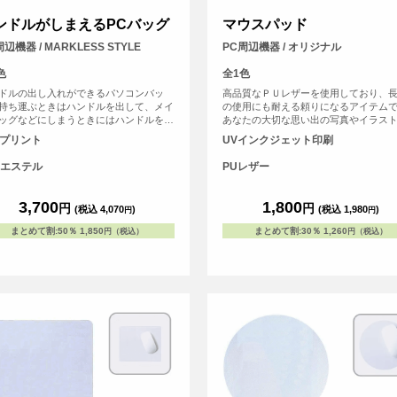
ンドルがしまえるPCバッグ
マウスパッド
辺機器 / MARKLESS STYLE
PC周辺機器 / オリジナル
色
全1色
ドルの出し入れができるパソコンバッ
高品質なＰＵレザーを使用しており、
持ち運ぶときはハンドルを出して、メイ
の使用にも耐える頼りになるアイテム
ッグなどにしまうときにはハンドルを収
あなたの大切な思い出の写真やイラス
ることができます。うれしい複数の外ポ
ザインすることで、パソコン周りが一
Fプリント
UVインクジェット印刷
ト付きでメインバッグとしても使用が可
やかになります。
す。
エステル
PUレザー
3,700
1,800
円
円
(税込 4,070
)
(税込 1,980
)
円
円
まとめて割
:
50％
1,850
まとめて割
:
30％
1,260
円（税込）
円（税込）