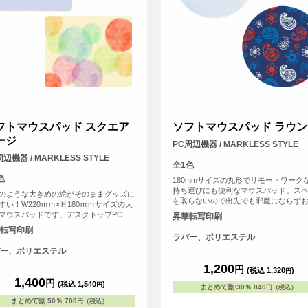
フトマウスパッド スクエア
ソフトマウスパッド ラウン
ージ
PC周辺機器 / MARKLESS STYLE
辺機器 / MARKLESS STYLE
全1色
色
180mmサイズの丸形でリモートワーク
持ち運びにも便利なマウスパッド。ス
のような大きめの絵がそのままグッズに
を取らないので出先でも邪魔にならず
すい！W220ｍｍ×Ｈ180ｍｍサイズの大
いただけます。
マウスパッドです。デスクトップPCな
昇華転写印刷
きめのパソコンにもゆったり使えるサイ
転写印刷
で、デザインも大きくプリントすること
ラバー、ポリエステル
きます。
ー、ポリエステル
1,200
円
(税込 1,320
)
円
1,400
円
(税込 1,540
)
円
まとめて割
:
30％
840
円（税込）
まとめて割
:
50％
700
円（税込）