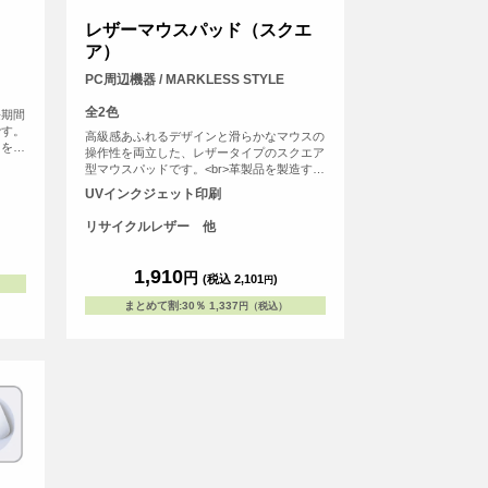
レザーマウスパッド（スクエ
ア）
PC周辺機器 / MARKLESS STYLE
全2色
長期間
です。
高級感あふれるデザインと滑らかなマウスの
トをデ
操作性を両立した、レザータイプのスクエア
気に華
型マウスパッドです。<br>革製品を製造する
際にでる革くずを繊維状に加工し、樹脂と混
UVインクジェット印刷
ぜてシート状に再加工したリサイクルレザー
素材を使用しています。<br>オフィス用のノ
リサイクルレザー 他
ベルティや、記念品としてもおすすめのアイ
テムです。
1,910
円
(税込 2,101
)
円
まとめて割
:
30％
1,337
円（税込）