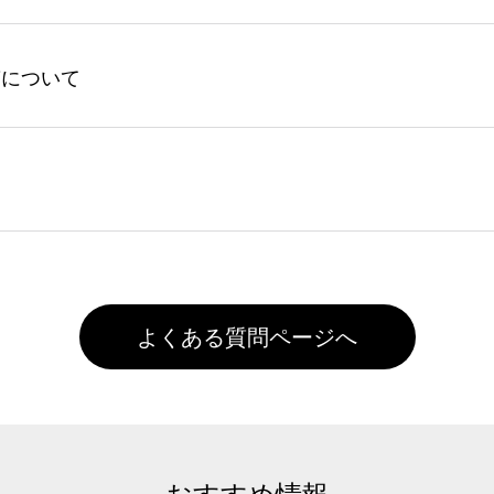
ントの有効期限は一年間です。【会員ランク】過去10カ月のご
してからご注文頂いたものに限ります。(同じメールアドレスで
よる仕上がりの注意点（前処理剤）】カラー生地（Tシャツのホ
入稿について
れません。
色インクジェット印刷といって、プリントを定着させるための
は塗布されたままの状態で出荷を行っております。処理剤自体
客様ご自身にて着用前に落としていただけますようお願いいた
ることは出来ません。いずれのデータも該当デザインのみ画像(JPE
た状態でお届けとなる場合がございます。※2 濃色は淡色に
)で保存して頂き、デザインツール上にアップロードをお願い致します
徐々に軽減されますのでどうかご安心ください。
また4,000円(税抜)以上のご注文で送料無料とさせて頂いてお
,000円未満になる場合は送料がかかりますので、ご注意くださ
よくある質問ページへ