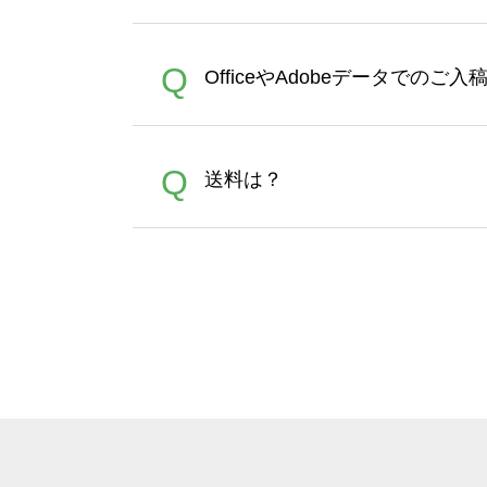
文時からご利用頂けます。ポイ
が適用されます。※ログイン
【濃色インクジェット印刷に
A
Q
OfficeやAdobeデータでのご
れば、ランクにカウントがさ
イト以外）のプリントは、濃
品をお届けするため、処理剤
が可能です。お手数ですが、お
各種形式のデータを直接ご入稿す
A
Q
送料は？
文に関わらず、前処理剤が残っ
Adobeデータ(AI,PSD
は落ちない場合があります、
全国一律290円(税抜)です。
A
割引」などによるお値引きで4