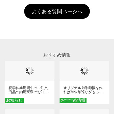
す。「まとめて割」「ポイント」「ランク割
害な性質で、水洗いで落とすことが可能です。
頂いても、ログインがされていなければ、ラン
引」などによるお値引きで4,000円未満になる
お手数ですが、お客様ご自身にて着用前に落と
クにカウントがされません。
よくある質問ページへ
場合は送料がかかりますので、ご注意くださ
していただけますようお願いいたします。※1
い。
通常注文・直送機能でのご注文に関わらず、前
処理剤が残った状態でお届けとなる場合がござ
います。※2 濃色は淡色に比べ処理剤が目立ち
やすく、1回の水洗いでは落ちない場合があり
ます、徐々に軽減されますのでどうかご安心く
ださい。
おすすめ情報
夏季休業期間中のご注文
オリジナル御朱印帳を作
商品の納期変動のお知ら
れば御朱印巡りがもっと
せ
楽しくなる！1冊からオー
お知らせ
おすすめ情報
ダーメイドする魅力と選
び方