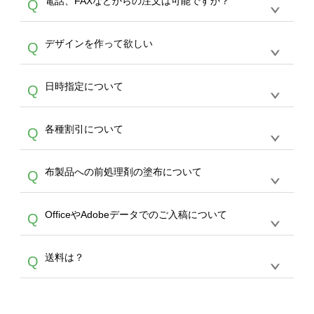
電話、FAXなどからの注文は可能ですか？
Q
ドできるデータ形式は、JPG / PNG / AI / PSD /
は、サポートが担当する
エコバッグコンシェル
PDF 形式になります。データの最大サイズ
や
タンブラーコンシェル
をご利用ください。製
オンデマンドサービスでは、サイトからのご注
は、20MBです。デジカメやスマホで撮影した
作する数量が多ければ多いほど、オンデマンド
A
デザインを作って欲しい
Q
文のみ受け付けております。30個以上のご製
写真などもアップロード可能です。使用できな
サービスよりも低価格で製作することが可能で
作をお考えの方は、サポートが担当する
エコバ
い画像はエラーになります。（※ Illustratorか
す。
うまくデザインができない。印刷するデザイン
ッグコンシェル
や
タンブラーコンシェル
サービ
らの直接入稿には対応していません。AIで保存
A
日時指定について
Q
を作って欲しい。などの場合は、製作数量が
スをご利用頂ければ、電話やFAX、メールなど
し、デザインツールからアップロードして下さ
30個以上であれば、サポート担当が、デザイ
でご注文が可能です。
い）
恐れ入りますが、日時指定は承っておりませ
ン作成のお手伝いをすることが可能です。
エコ
A
各種割引について
Q
ん。発送後18時以降に配送業者・伝票番号を
バッグコンシェル
や
タンブラーコンシェル
サー
メールでお知らせいたしますので、直接配送業
ビスをご利用ください。(※ 30個以下の場合
【まとめて割】5枚以上でご注文枚数に応じて
者にご連絡いただき調整をお願い致します。
は、デザインツールをご利用ください)
A
布製品への前処理剤の塗布について
Q
カート内で自動的に割引(最大50%)が適用され
ます。 【付与ポイント】購入金額の1％が1ポ
【濃色インクジェット印刷による仕上がりの注
イントとして付与され、次回ご注文時に1ポイ
A
OfficeやAdobeデータでのご入稿について
Q
意点（前処理剤）】カラー生地（Tシャツのホ
ント＝1円としてお使いいただけます。ポイン
ワイト、トートバッグのナチュラル、ホワイト
トは発送完了の翌日に付与され、次回ご注文時
各種形式のデータを直接ご入稿することは出来
以外）のプリントは、濃色インクジェット印刷
からご利用頂けます。ポイントの有効期限は一
A
送料は？
Q
ません。いずれのデータも該当デザインのみ画
といって、プリントを定着させるための処理剤
年間です。【会員ランク】過去10カ月のご注
像(JPEG,PNG,GIF,PDF)に変換、またはAdobe
を塗布しており、短納期・低価格で商品をお届
文回数により会員ランク割引(最大5%)が適用
全国一律290円(税抜)です。また4,000円(税抜)
データ(AI,PSD)で保存して頂き、デザインツー
けするため、処理剤は塗布されたままの状態で
されます。※ログインしてからご注文頂いたも
A
以上のご注文で送料無料とさせて頂いておりま
ル上にアップロードをお願い致します。
出荷を行っております。処理剤自体は人体に無
のに限ります。(同じメールアドレスでご注文