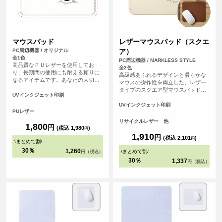
マウスパッド
レザーマウスパッド（スクエ
PC周辺機器 / オリジナル
ア）
全1色
PC周辺機器 / MARKLESS STYLE
高品質なＰＵレザーを使用してお
全2色
り、長期間の使用にも耐える頼りに
高級感あふれるデザインと滑らかな
なるアイテムです。あなたの大切な
マウスの操作性を両立した、レザー
思い出の写真やイラストをデザイン
タイプのスクエア型マウスパッドで
することで、パソコン周りが一気に
UVインクジェット印刷
す。<br>革製品を製造する際にでる
華やかになります。
革くずを繊維状に加工し、樹脂と混
UVインクジェット印刷
PUレザー
ぜてシート状に再加工したリサイク
ルレザー素材を使用しています。
リサイクルレザー 他
1,800
円
<br>オフィス用のノベルティや、記
(税込 1,980
)
円
念品としてもおすすめのアイテムで
1,910
円
(税込 2,101
)
円
\
まとめて割
/
す。
30％
1,260
\
まとめて割
/
円（税込）
30％
1,337
円（税込）