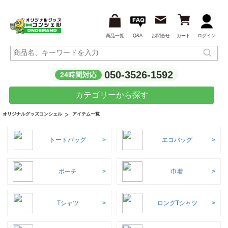
商品一覧
Q&A
お問合せ
カート
ログイン
050-3526-1592
24時間対応
カテゴリーから探す
アイテム一覧
オリジナルグッズコンシェル
トートバッグ
エコバッグ
ポーチ
巾着
Tシャツ
ロングTシャツ