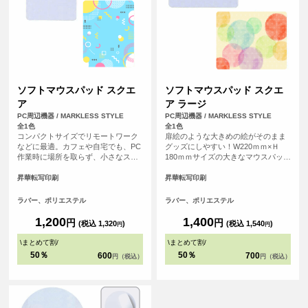
ソフトマウスパッド スクエ
ソフトマウスパッド スクエ
ア
ア ラージ
PC周辺機器 / MARKLESS STYLE
PC周辺機器 / MARKLESS STYLE
全1色
全1色
コンパクトサイズでリモートワーク
扉絵のような大きめの絵がそのまま
などに最適。カフェや自宅でも、PC
グッズにしやすい！W220ｍｍ×Ｈ
作業時に場所を取らず、小さなスペ
180ｍｍサイズの大きなマウスパッド
ースで使えるソフトタイプのマウス
です。デスクトップPCなど大きめの
パッドです。
パソコンにもゆったり使えるサイズ
昇華転写印刷
昇華転写印刷
感で、デザインも大きくプリントす
ることができます。
ラバー、ポリエステル
ラバー、ポリエステル
1,200
1,400
円
円
(税込 1,320
)
(税込 1,540
)
円
円
\
まとめて割
/
\
まとめて割
/
50％
50％
600
700
円（税込）
円（税込）