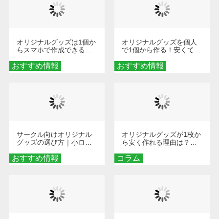
オリジナルグッズは1個か
オリジナルグッズを個人
らスマホで作成できる！
で1個から作る！安くて簡
旅行や遠征がもっと楽し
単なオンデマンド制作の
おすすめ情報
くなる巾着＆ポーチ活用
おすすめ情報
秘訣
術
サークル向けオリジナル
オリジナルグッズが1枚か
グッズの選び方｜小ロッ
ら安く作れる理由は？オ
ト・低予算で団結力を高
ンデマンド印刷の仕組み
おすすめ情報
める秘訣
コラム
とメリットを解説