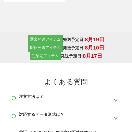
8月19日
発送予定日:
通常発送アイテム
8月10日
発送予定日:
即日発送アイテム
8月17日
発送予定日:
短納期アイテム
よくある質問
注文方法は？
Q
オンデマンドサービスでは、サイトからの受注
A
対応するデータ形式は？
Q
生産にて承っております。デザインツールから
デザインの作成から決済まで完了できます。
デザインツールで対応している画像アップロー
30枚以上やシルク印刷など、大口注文の場合
A