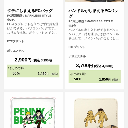
タテにしまえるPCバッグ
ハンドルがしまえるPCバッ
PC周辺機器 / MARKLESS STYLE
グ
全2色
PC周辺機器 / MARKLESS STYLE
PCやタブレットを傷つけずに持ち運
全2色
びができる、パソコンバッグです。
ハンドルの出し入れができるパソコ
スリムな本体、ポケット付きで文房
ンバッグ、持ち運ぶときはハンドル
具などの小物も入れることができま
を出して、メインバッグなどにしま
す。
DTFプリント
うときにはハンドルを収納すること
ができます。うれしい複数の外ポケ
DTFプリント
ポリエステル
ット付きでメインバッグとしても使
用が可能です。
ポリエステル
2,900
円
(税込 3,190
)
円
3,700
円
(税込 4,070
)
円
\
まとめて割
/
50％
1,450
\
まとめて割
/
円（税込）
50％
1,850
円（税込）