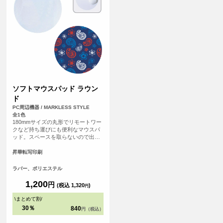
ソフトマウスパッド ラウン
ド
PC周辺機器 / MARKLESS STYLE
全1色
180mmサイズの丸形でリモートワー
クなど持ち運びにも便利なマウスパ
ッド。スペースを取らないので出先
でも邪魔にならずお使いいただけま
す。
昇華転写印刷
ラバー、ポリエステル
1,200
円
(税込 1,320
)
円
\
まとめて割
/
30％
840
円（税込）