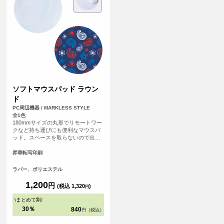
ソフトマウスパッド ラウン
ド
PC周辺機器 / MARKLESS STYLE
全1色
180mmサイズの丸形でリモートワー
クなど持ち運びにも便利なマウスパ
ッド。スペースを取らないので出先
でも邪魔にならずお使いいただけま
す。
昇華転写印刷
ラバー、ポリエステル
1,200
円
(税込 1,320
)
円
\
まとめて割
/
30％
840
円（税込）