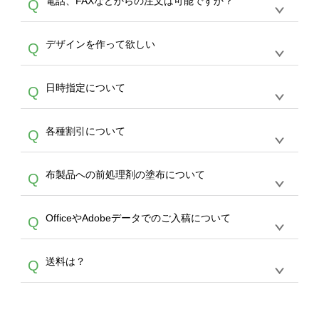
電話、FAXなどからの注文は可能ですか？
Q
ドできるデータ形式は、JPG / PNG / AI / PSD /
は、サポートが担当する
エコバッグコンシェル
PDF 形式になります。データの最大サイズ
や
タンブラーコンシェル
をご利用ください。製
オンデマンドサービスでは、サイトからのご注
は、20MBです。デジカメやスマホで撮影した
作する数量が多ければ多いほど、オンデマンド
A
デザインを作って欲しい
Q
文のみ受け付けております。30個以上のご製
写真などもアップロード可能です。使用できな
サービスよりも低価格で製作することが可能で
作をお考えの方は、サポートが担当する
エコバ
い画像はエラーになります。（※ Illustratorか
す。
うまくデザインができない。印刷するデザイン
ッグコンシェル
や
タンブラーコンシェル
サービ
らの直接入稿には対応していません。AIで保存
A
日時指定について
Q
を作って欲しい。などの場合は、製作数量が
スをご利用頂ければ、電話やFAX、メールなど
し、デザインツールからアップロードして下さ
30個以上であれば、サポート担当が、デザイ
でご注文が可能です。
い）
恐れ入りますが、日時指定は承っておりませ
ン作成のお手伝いをすることが可能です。
エコ
A
各種割引について
Q
ん。発送後18時以降に配送業者・伝票番号を
バッグコンシェル
や
タンブラーコンシェル
サー
メールでお知らせいたしますので、直接配送業
ビスをご利用ください。(※ 30個以下の場合
【まとめて割】5枚以上でご注文枚数に応じて
者にご連絡いただき調整をお願い致します。
は、デザインツールをご利用ください)
A
布製品への前処理剤の塗布について
Q
カート内で自動的に割引(最大50%)が適用され
ます。 【付与ポイント】購入金額の1％が1ポ
【濃色インクジェット印刷による仕上がりの注
イントとして付与され、次回ご注文時に1ポイ
A
OfficeやAdobeデータでのご入稿について
Q
意点（前処理剤）】カラー生地（Tシャツのホ
ント＝1円としてお使いいただけます。ポイン
ワイト、トートバッグのナチュラル、ホワイト
トは発送完了の翌日に付与され、次回ご注文時
各種形式のデータを直接ご入稿することは出来
以外）のプリントは、濃色インクジェット印刷
からご利用頂けます。ポイントの有効期限は一
A
送料は？
Q
ません。いずれのデータも該当デザインのみ画
といって、プリントを定着させるための処理剤
年間です。【会員ランク】過去10カ月のご注
像(JPEG,PNG,GIF,PDF)に変換、またはAdobe
を塗布しており、短納期・低価格で商品をお届
文回数により会員ランク割引(最大5%)が適用
全国一律290円(税抜)です。また4,000円(税抜)
データ(AI,PSD)で保存して頂き、デザインツー
けするため、処理剤は塗布されたままの状態で
されます。※ログインしてからご注文頂いたも
A
以上のご注文で送料無料とさせて頂いておりま
ル上にアップロードをお願い致します。
出荷を行っております。処理剤自体は人体に無
のに限ります。(同じメールアドレスでご注文