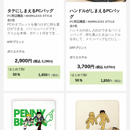
タテにしまえるPCバッグ
ハンドルがしまえるPCバッ
PC周辺機器 / MARKLESS STYLE
グ
全2色
PC周辺機器 / MARKLESS STYLE
PCやタブレットを傷つけずに持ち運
全2色
びができる、パソコンバッグです。
ハンドルの出し入れができるパソコ
スリムな本体、ポケット付きで文房
ンバッグ、持ち運ぶときはハンドル
具などの小物も入れることができま
を出して、メインバッグなどにしま
す。
DTFプリント
うときにはハンドルを収納すること
ができます。うれしい複数の外ポケ
DTFプリント
ポリエステル
ット付きでメインバッグとしても使
用が可能です。
ポリエステル
2,900
円
(税込 3,190
)
円
3,700
円
(税込 4,070
)
円
\
まとめて割
/
50％
1,450
\
まとめて割
/
円（税込）
50％
1,850
円（税込）