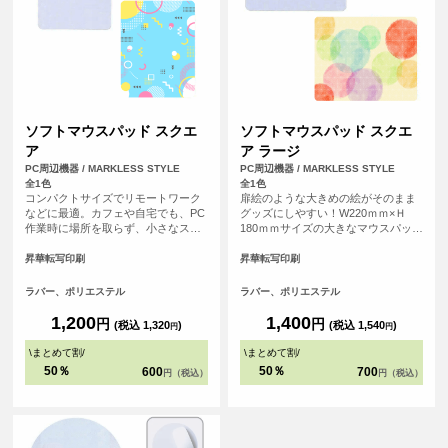
ソフトマウスパッド スクエ
ソフトマウスパッド スクエ
ア
ア ラージ
PC周辺機器 / MARKLESS STYLE
PC周辺機器 / MARKLESS STYLE
全1色
全1色
コンパクトサイズでリモートワーク
扉絵のような大きめの絵がそのまま
などに最適。カフェや自宅でも、PC
グッズにしやすい！W220ｍｍ×Ｈ
作業時に場所を取らず、小さなスペ
180ｍｍサイズの大きなマウスパッド
ースで使えるソフトタイプのマウス
です。デスクトップPCなど大きめの
パッドです。
パソコンにもゆったり使えるサイズ
昇華転写印刷
昇華転写印刷
感で、デザインも大きくプリントす
ることができます。
ラバー、ポリエステル
ラバー、ポリエステル
1,200
1,400
円
円
(税込 1,320
)
(税込 1,540
)
円
円
\
まとめて割
/
\
まとめて割
/
50％
50％
600
700
円（税込）
円（税込）