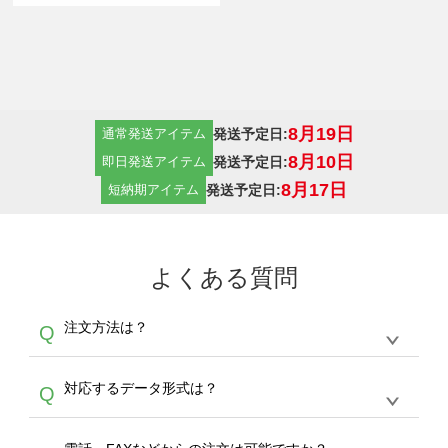
8月19日
発送予定日:
通常発送アイテム
8月10日
発送予定日:
即日発送アイテム
8月17日
発送予定日:
短納期アイテム
よくある質問
注文方法は？
Q
オンデマンドサービスでは、サイトからの受注
A
対応するデータ形式は？
Q
生産にて承っております。デザインツールから
デザインの作成から決済まで完了できます。
デザインツールで対応している画像アップロー
30枚以上やシルク印刷など、大口注文の場合
A