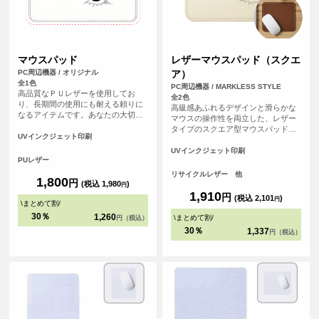
マウスパッド
レザーマウスパッド（スクエ
PC周辺機器 / オリジナル
ア）
全1色
PC周辺機器 / MARKLESS STYLE
高品質なＰＵレザーを使用してお
全2色
り、長期間の使用にも耐える頼りに
高級感あふれるデザインと滑らかな
なるアイテムです。あなたの大切な
マウスの操作性を両立した、レザー
思い出の写真やイラストをデザイン
タイプのスクエア型マウスパッドで
することで、パソコン周りが一気に
UVインクジェット印刷
す。<br>革製品を製造する際にでる
華やかになります。
革くずを繊維状に加工し、樹脂と混
UVインクジェット印刷
PUレザー
ぜてシート状に再加工したリサイク
ルレザー素材を使用しています。
リサイクルレザー 他
1,800
円
<br>オフィス用のノベルティや、記
(税込 1,980
)
円
念品としてもおすすめのアイテムで
1,910
円
(税込 2,101
)
円
\
まとめて割
/
す。
30％
1,260
\
まとめて割
/
円（税込）
30％
1,337
円（税込）