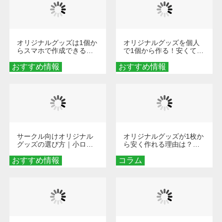
オリジナルグッズは1個か
オリジナルグッズを個人
らスマホで作成できる！
で1個から作る！安くて簡
旅行や遠征がもっと楽し
単なオンデマンド制作の
おすすめ情報
くなる巾着＆ポーチ活用
おすすめ情報
秘訣
術
サークル向けオリジナル
オリジナルグッズが1枚か
グッズの選び方｜小ロッ
ら安く作れる理由は？オ
ト・低予算で団結力を高
ンデマンド印刷の仕組み
おすすめ情報
める秘訣
コラム
とメリットを解説