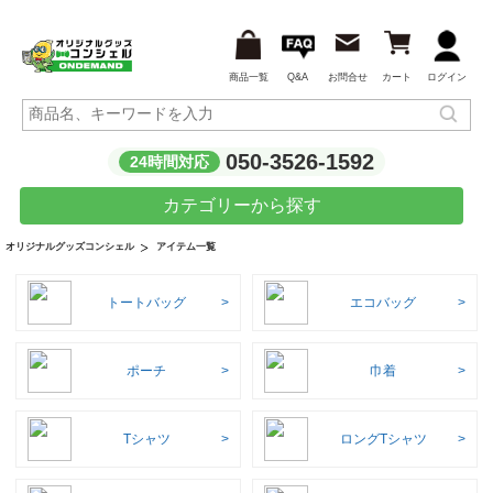
商品一覧
Q&A
お問合せ
カート
ログイン
050-3526-1592
24時間対応
カテゴリーから探す
アイテム一覧
オリジナルグッズコンシェル
トートバッグ
エコバッグ
ポーチ
巾着
Tシャツ
ロングTシャツ