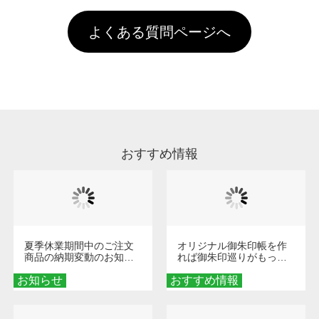
す。「まとめて割」「ポイント」「ランク割
害な性質で、水洗いで落とすことが可能です。
頂いても、ログインがされていなければ、ラン
引」などによるお値引きで4,000円未満になる
お手数ですが、お客様ご自身にて着用前に落と
クにカウントがされません。
よくある質問ページへ
場合は送料がかかりますので、ご注意くださ
していただけますようお願いいたします。※1
い。
通常注文・直送機能でのご注文に関わらず、前
処理剤が残った状態でお届けとなる場合がござ
います。※2 濃色は淡色に比べ処理剤が目立ち
やすく、1回の水洗いでは落ちない場合があり
ます、徐々に軽減されますのでどうかご安心く
ださい。
おすすめ情報
夏季休業期間中のご注文
オリジナル御朱印帳を作
商品の納期変動のお知ら
れば御朱印巡りがもっと
せ
楽しくなる！1冊からオー
お知らせ
おすすめ情報
ダーメイドする魅力と選
び方