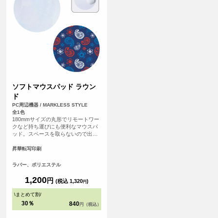
ソフトマウスパッド ラウン
ド
PC周辺機器 / MARKLESS STYLE
全1色
180mmサイズの丸形でリモートワー
クなど持ち運びにも便利なマウスパ
ッド。スペースを取らないので出先
でも邪魔にならずお使いいただけま
す。
昇華転写印刷
ラバー、ポリエステル
1,200
円
(税込 1,320
)
円
\
まとめて割
/
30％
840
円（税込）