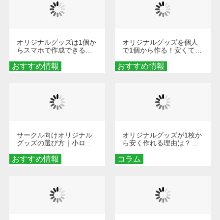
オリジナルグッズは1個か
オリジナルグッズを個人
らスマホで作成できる！
で1個から作る！安くて簡
旅行や遠征がもっと楽し
単なオンデマンド制作の
おすすめ情報
くなる巾着＆ポーチ活用
おすすめ情報
秘訣
術
サークル向けオリジナル
オリジナルグッズが1枚か
グッズの選び方｜小ロッ
ら安く作れる理由は？オ
ト・低予算で団結力を高
ンデマンド印刷の仕組み
おすすめ情報
める秘訣
コラム
とメリットを解説