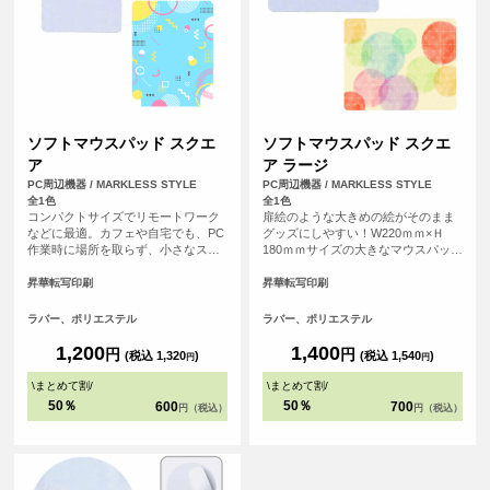
ソフトマウスパッド スクエ
ソフトマウスパッド スクエ
ア
ア ラージ
PC周辺機器 / MARKLESS STYLE
PC周辺機器 / MARKLESS STYLE
全1色
全1色
コンパクトサイズでリモートワーク
扉絵のような大きめの絵がそのまま
などに最適。カフェや自宅でも、PC
グッズにしやすい！W220ｍｍ×Ｈ
作業時に場所を取らず、小さなスペ
180ｍｍサイズの大きなマウスパッド
ースで使えるソフトタイプのマウス
です。デスクトップPCなど大きめの
パッドです。
パソコンにもゆったり使えるサイズ
昇華転写印刷
昇華転写印刷
感で、デザインも大きくプリントす
ることができます。
ラバー、ポリエステル
ラバー、ポリエステル
1,200
1,400
円
円
(税込 1,320
)
(税込 1,540
)
円
円
\
まとめて割
/
\
まとめて割
/
50％
50％
600
700
円（税込）
円（税込）