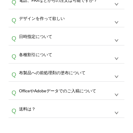
電話、FAXなどからの注文は可能ですか？
Q
ドできるデータ形式は、JPG / PNG / AI / PSD /
は、サポートが担当する
エコバッグコンシェル
PDF 形式になります。データの最大サイズ
や
タンブラーコンシェル
をご利用ください。製
オンデマンドサービスでは、サイトからのご注
は、20MBです。デジカメやスマホで撮影した
作する数量が多ければ多いほど、オンデマンド
A
デザインを作って欲しい
Q
文のみ受け付けております。30個以上のご製
写真などもアップロード可能です。使用できな
サービスよりも低価格で製作することが可能で
作をお考えの方は、サポートが担当する
エコバ
い画像はエラーになります。（※ Illustratorか
す。
うまくデザインができない。印刷するデザイン
ッグコンシェル
や
タンブラーコンシェル
サービ
らの直接入稿には対応していません。AIで保存
A
日時指定について
Q
を作って欲しい。などの場合は、製作数量が
スをご利用頂ければ、電話やFAX、メールなど
し、デザインツールからアップロードして下さ
30個以上であれば、サポート担当が、デザイ
でご注文が可能です。
い）
恐れ入りますが、日時指定は承っておりませ
ン作成のお手伝いをすることが可能です。
エコ
A
各種割引について
Q
ん。発送後18時以降に配送業者・伝票番号を
バッグコンシェル
や
タンブラーコンシェル
サー
メールでお知らせいたしますので、直接配送業
ビスをご利用ください。(※ 30個以下の場合
【まとめて割】5枚以上でご注文枚数に応じて
者にご連絡いただき調整をお願い致します。
は、デザインツールをご利用ください)
A
布製品への前処理剤の塗布について
Q
カート内で自動的に割引(最大50%)が適用され
ます。 【付与ポイント】購入金額の1％が1ポ
【濃色インクジェット印刷による仕上がりの注
イントとして付与され、次回ご注文時に1ポイ
A
OfficeやAdobeデータでのご入稿について
Q
意点（前処理剤）】カラー生地（Tシャツのホ
ント＝1円としてお使いいただけます。ポイン
ワイト、トートバッグのナチュラル、ホワイト
トは発送完了の翌日に付与され、次回ご注文時
各種形式のデータを直接ご入稿することは出来
以外）のプリントは、濃色インクジェット印刷
からご利用頂けます。ポイントの有効期限は一
A
送料は？
Q
ません。いずれのデータも該当デザインのみ画
といって、プリントを定着させるための処理剤
年間です。【会員ランク】過去10カ月のご注
像(JPEG,PNG,GIF,PDF)に変換、またはAdobe
を塗布しており、短納期・低価格で商品をお届
文回数により会員ランク割引(最大5%)が適用
全国一律290円(税抜)です。また4,000円(税抜)
データ(AI,PSD)で保存して頂き、デザインツー
けするため、処理剤は塗布されたままの状態で
されます。※ログインしてからご注文頂いたも
A
以上のご注文で送料無料とさせて頂いておりま
ル上にアップロードをお願い致します。
出荷を行っております。処理剤自体は人体に無
のに限ります。(同じメールアドレスでご注文