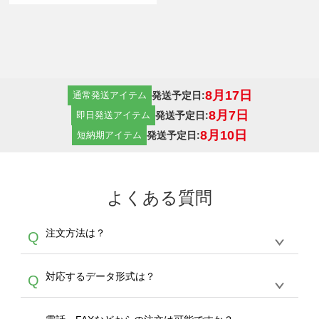
8月17日
発送予定日:
通常発送アイテム
8月7日
発送予定日:
即日発送アイテム
8月10日
発送予定日:
短納期アイテム
よくある質問
注文方法は？
Q
オンデマンドサービスでは、サイトからの受注
A
対応するデータ形式は？
Q
生産にて承っております。デザインツールから
デザインの作成から決済まで完了できます。
デザインツールで対応している画像アップロー
30枚以上やシルク印刷など、大口注文の場合
A