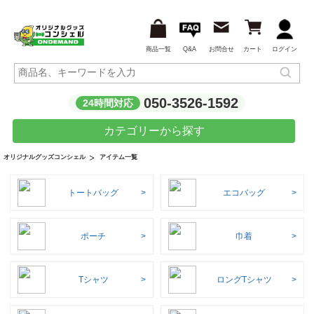
商品一覧
Q&A
お問合せ
カート
ログイン
050-3526-1592
24時間対応
カテゴリーから探す
アイテム一覧
オリジナルグッズコンシェル
トートバッグ
エコバッグ
ポーチ
巾着
Tシャツ
ロングTシャツ