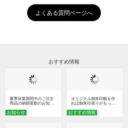
す。「まとめて割」「ポイント」「ランク割
害な性質で、水洗いで落とすことが可能です。
頂いても、ログインがされていなければ、ラン
引」などによるお値引きで4,000円未満になる
お手数ですが、お客様ご自身にて着用前に落と
クにカウントがされません。
よくある質問ページへ
場合は送料がかかりますので、ご注意くださ
していただけますようお願いいたします。※1
い。
通常注文・直送機能でのご注文に関わらず、前
処理剤が残った状態でお届けとなる場合がござ
います。※2 濃色は淡色に比べ処理剤が目立ち
やすく、1回の水洗いでは落ちない場合があり
ます、徐々に軽減されますのでどうかご安心く
ださい。
おすすめ情報
夏季休業期間中のご注文
オリジナル御朱印帳を作
商品の納期変動のお知ら
れば御朱印巡りがもっと
せ
楽しくなる！1冊からオー
お知らせ
おすすめ情報
ダーメイドする魅力と選
び方