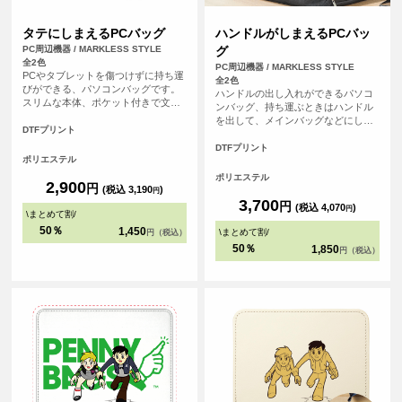
タテにしまえるPCバッグ
ハンドルがしまえるPCバッ
PC周辺機器 / MARKLESS STYLE
グ
全2色
PC周辺機器 / MARKLESS STYLE
PCやタブレットを傷つけずに持ち運
全2色
びができる、パソコンバッグです。
ハンドルの出し入れができるパソコ
スリムな本体、ポケット付きで文房
ンバッグ、持ち運ぶときはハンドル
具などの小物も入れることができま
を出して、メインバッグなどにしま
す。
DTFプリント
うときにはハンドルを収納すること
ができます。うれしい複数の外ポケ
DTFプリント
ポリエステル
ット付きでメインバッグとしても使
用が可能です。
ポリエステル
2,900
円
(税込 3,190
)
円
3,700
円
(税込 4,070
)
円
\
まとめて割
/
50％
1,450
\
まとめて割
/
円（税込）
50％
1,850
円（税込）