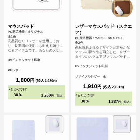
マウスパッド
レザーマウスパッド（スクエ
PC周辺機器 / オリジナル
ア）
全1色
PC周辺機器 / MARKLESS STYLE
高品質なＰＵレザーを使用してお
全2色
り、長期間の使用にも耐える頼りに
高級感あふれるデザインと滑らかな
なるアイテムです。あなたの大切な
マウスの操作性を両立した、レザー
思い出の写真やイラストをデザイン
タイプのスクエア型マウスパッドで
することで、パソコン周りが一気に
UVインクジェット印刷
す。<br>革製品を製造する際にでる
華やかになります。
革くずを繊維状に加工し、樹脂と混
UVインクジェット印刷
PUレザー
ぜてシート状に再加工したリサイク
ルレザー素材を使用しています。
リサイクルレザー 他
1,800
円
<br>オフィス用のノベルティや、記
(税込 1,980
)
円
念品としてもおすすめのアイテムで
1,910
円
(税込 2,101
)
円
\
まとめて割
/
す。
30％
1,260
\
まとめて割
/
円（税込）
30％
1,337
円（税込）