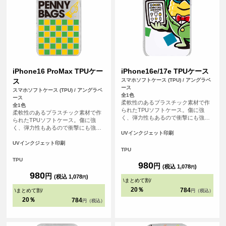
iPhone16 ProMax TPUケー
iPhone16e/17e TPUケース
ス
スマホソフトケース (TPU) / アングラベ
ース
スマホソフトケース (TPU) / アングラベ
全1色
ース
柔軟性のあるプラスチック素材で作
全1色
られたTPUソフトケース。傷に強
柔軟性のあるプラスチック素材で作
く、弾力性もあるので衝撃にも強
られたTPUソフトケース。傷に強
く、大事なスマホをしっかりと守り
く、弾力性もあるので衝撃にも強
ます。
UVインクジェット印刷
く、大事なスマホをしっかりと守り
ます。
UVインクジェット印刷
TPU
TPU
980
円
(税込 1,078
)
円
980
円
(税込 1,078
)
円
\
まとめて割
/
20％
784
\
まとめて割
/
円（税込）
20％
784
円（税込）