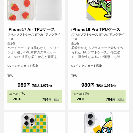
iPhone17 Air TPUケース
iPhone16 Pro TPUケース
スマホソフトケース (TPU) / アングラベ
スマホソフトケース (TPU) / アングラベ
ース
ース
全1色
全1色
ハードケースより柔らかく、シリコ
柔軟性のあるプラスチック素材で作
ンより硬いTPU素材のスマホケー
られたTPUソフトケース。傷に強
ス。<br> 適度な柔らかさと硬度を備
く、弾力性もあるので衝撃にも強
えたケースは手にフィットしやす
く、大事なスマホをしっかりと守り
く、スマホを落下の衝撃から保護し
ます。
UVインクジェット印刷
UVインクジェット印刷
ます。
TPU
TPU
980
980
円
円
(税込 1,078
)
(税込 1,078
)
円
円
\
まとめて割
/
\
まとめて割
/
20％
20％
784
784
円（税込）
円（税込）