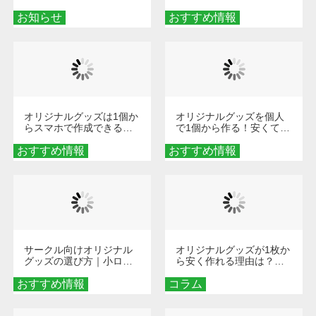
せ
楽しくなる！1冊からオー
お知らせ
おすすめ情報
ダーメイドする魅力と選
び方
オリジナルグッズは1個か
オリジナルグッズを個人
らスマホで作成できる！
で1個から作る！安くて簡
旅行や遠征がもっと楽し
単なオンデマンド制作の
おすすめ情報
くなる巾着＆ポーチ活用
おすすめ情報
秘訣
術
サークル向けオリジナル
オリジナルグッズが1枚か
グッズの選び方｜小ロッ
ら安く作れる理由は？オ
ト・低予算で団結力を高
ンデマンド印刷の仕組み
おすすめ情報
める秘訣
コラム
とメリットを解説