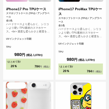
iPhone17 Pro TPUケース
iPhone17 ProMax TPUケー
スマホソフトケース (TPU) / アングラベ
ス
ース
スマホソフトケース (TPU) / アングラベ
全1色
ース
ハードケースより柔らかく、シリコ
全1色
ンより硬いTPU素材のスマホケー
ハードケースより柔らかく、シリコ
ス。<br> 適度な柔らかさと硬度を備
ンより硬いTPU素材のスマホケー
えたケースは手にフィットしやす
ス。<br> 適度な柔らかさと硬度を備
く、スマホを落下の衝撃から保護し
UVインクジェット印刷
えたケースは手にフィットしやす
ます。
く、スマホを落下の衝撃から保護し
UVインクジェット印刷
TPU
ます。
TPU
980
円
(税込 1,078
)
円
980
円
(税込 1,078
)
円
\
まとめて割
/
20％
784
\
まとめて割
/
円（税込）
20％
784
円（税込）