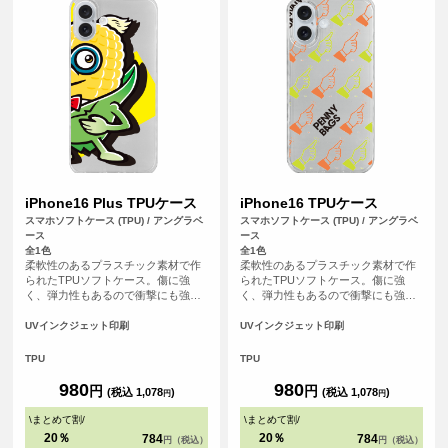
iPhone16 Plus TPUケース
iPhone16 TPUケース
スマホソフトケース (TPU) / アングラベ
スマホソフトケース (TPU) / アングラベ
ース
ース
全1色
全1色
柔軟性のあるプラスチック素材で作
柔軟性のあるプラスチック素材で作
られたTPUソフトケース。傷に強
られたTPUソフトケース。傷に強
く、弾力性もあるので衝撃にも強
く、弾力性もあるので衝撃にも強
く、大事なスマホをしっかりと守り
く、大事なスマホをしっかりと守り
ます。
ます。
UVインクジェット印刷
UVインクジェット印刷
TPU
TPU
980
980
円
円
(税込 1,078
)
(税込 1,078
)
円
円
\
まとめて割
/
\
まとめて割
/
20％
20％
784
784
円（税込）
円（税込）