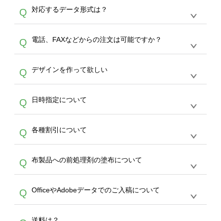
オンデマンドサービスでは、サイトからの受注
A
対応するデータ形式は？
Q
生産にて承っております。デザインツールから
デザインの作成から決済まで完了できます。
デザインツールで対応している画像アップロー
30枚以上やシルク印刷など、大口注文の場合
A
電話、FAXなどからの注文は可能ですか？
Q
ドできるデータ形式は、JPG / PNG / AI / PSD /
は、サポートが担当する
エコバッグコンシェル
PDF 形式になります。データの最大サイズ
や
タンブラーコンシェル
をご利用ください。製
オンデマンドサービスでは、サイトからのご注
は、20MBです。デジカメやスマホで撮影した
作する数量が多ければ多いほど、オンデマンド
A
デザインを作って欲しい
Q
文のみ受け付けております。30個以上のご製
写真などもアップロード可能です。使用できな
サービスよりも低価格で製作することが可能で
作をお考えの方は、サポートが担当する
エコバ
い画像はエラーになります。（※ Illustratorか
す。
うまくデザインができない。印刷するデザイン
ッグコンシェル
や
タンブラーコンシェル
サービ
らの直接入稿には対応していません。AIで保存
A
日時指定について
Q
を作って欲しい。などの場合は、製作数量が
スをご利用頂ければ、電話やFAX、メールなど
し、デザインツールからアップロードして下さ
30個以上であれば、サポート担当が、デザイ
でご注文が可能です。
い）
恐れ入りますが、日時指定は承っておりませ
ン作成のお手伝いをすることが可能です。
エコ
A
各種割引について
Q
ん。発送後18時以降に配送業者・伝票番号を
バッグコンシェル
や
タンブラーコンシェル
サー
メールでお知らせいたしますので、直接配送業
ビスをご利用ください。(※ 30個以下の場合
【まとめて割】5枚以上でご注文枚数に応じて
者にご連絡いただき調整をお願い致します。
は、デザインツールをご利用ください)
A
布製品への前処理剤の塗布について
Q
カート内で自動的に割引(最大50%)が適用され
ます。 【付与ポイント】購入金額の1％が1ポ
【濃色インクジェット印刷による仕上がりの注
イントとして付与され、次回ご注文時に1ポイ
A
OfficeやAdobeデータでのご入稿について
Q
意点（前処理剤）】カラー生地（Tシャツのホ
ント＝1円としてお使いいただけます。ポイン
ワイト、トートバッグのナチュラル、ホワイト
トは発送完了の翌日に付与され、次回ご注文時
各種形式のデータを直接ご入稿することは出来
以外）のプリントは、濃色インクジェット印刷
からご利用頂けます。ポイントの有効期限は一
A
送料は？