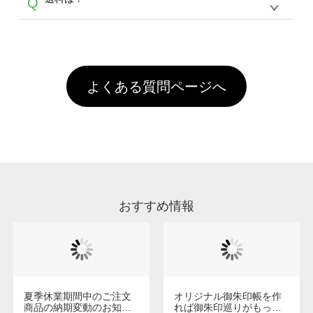
Q
ません。いずれのデータも該当デザインのみ画
といって、プリントを定着させるための処理剤
年間です。【会員ランク】過去10カ月のご注
像(JPEG,PNG,GIF,PDF)に変換、またはAdobe
を塗布しており、短納期・低価格で商品をお届
文回数により会員ランク割引(最大5%)が適用
全国一律290円(税抜)です。また4,000円(税抜)
データ(AI,PSD)で保存して頂き、デザインツー
けするため、処理剤は塗布されたままの状態で
されます。※ログインしてからご注文頂いたも
A
以上のご注文で送料無料とさせて頂いておりま
ル上にアップロードをお願い致します。
出荷を行っております。処理剤自体は人体に無
のに限ります。(同じメールアドレスでご注文
す。「まとめて割」「ポイント」「ランク割
害な性質で、水洗いで落とすことが可能です。
頂いても、ログインがされていなければ、ラン
引」などによるお値引きで4,000円未満になる
お手数ですが、お客様ご自身にて着用前に落と
クにカウントがされません。
よくある質問ページへ
場合は送料がかかりますので、ご注意くださ
していただけますようお願いいたします。※1
い。
通常注文・直送機能でのご注文に関わらず、前
処理剤が残った状態でお届けとなる場合がござ
います。※2 濃色は淡色に比べ処理剤が目立ち
やすく、1回の水洗いでは落ちない場合があり
ます、徐々に軽減されますのでどうかご安心く
ださい。
おすすめ情報
夏季休業期間中のご注文
オリジナル御朱印帳を作
商品の納期変動のお知ら
れば御朱印巡りがもっと